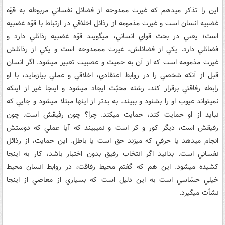
اين را تذکر مي‏دهم که غيرت ممدوحه از فضائل نفساني مربوطه به قوّه
غضبيه انسان است و غيرت مذمومه از رذائل اخلاقي در ارتباط با قوّه غضبيه
است؛ يعني در بحث قواي انساني، مي‏گويند قوّه غضبيه رذائلي دارد و
فضائلي دارد. يکي از فضائلش، غيرت مممدوحه است و يکي از رذائلش
غيرت مذمومه است که از آن به حميت و عصبيت تعبير مي‏شود. اگر انسان
قبل از آنکه شخصي را در روابط اعتقادي، اخلاقي و عملي بيازمايد، با او
رابطه رفاقتي برقرار کند، رشته محبّت ايجاد مي‏شود و اينجا غير از اينکه
نمي‏تواند عيوب او را بشنود و ببيند، به بدتر از اينها مبتلا مي‏شود و جايي که
نبايد از او حمايت کند، حمايت مي‏کند. چرا؟ چون رفيقش است. چون
رفيقش است، ديگر کور و کر است و نمي‏بيند که آيا عملي که دوستش
انجام مي‏دهد يا حرفي که مي‏زند حق است يا باطل. اين حمايت، از رذائل
نفساني است. بدانيد اگر انتخاب رفيق بدون اختبار باشد، کار به اينجا
کشيده مي‏شود. اين هم که گفتم محيط رفاقت، در روابط انسان محيط
خيلي حسّاسي است به اين دليل است که بسياري از معاصي از اينجا
نشأت مي‏گيرد.