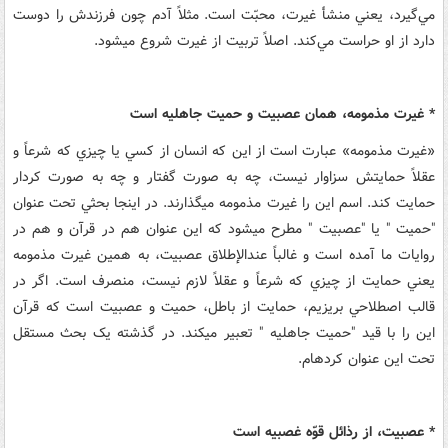
مي‌گيرد، يعني منشأ غيرت، محبّت است. مثلاً آدم چون فرزندش را دوست
دارد از او حراست مي‌کند. اصلاً تربيت از غيرت شروع مي‏شود.
* غيرت مذمومه، همان عصبيت و حميت جاهليه است
«غيرت مذمومه» عبارت است از اين که انسان از کسي يا چيزي که شرعاً و
عقلاً حمايتش سزاوار نيست، چه به صورت گفتار و چه به صورت کردار
حمايت کند. اسم اين را غيرت مذمومه مي‏گذارند. در اينجا بحثي تحت عنوان
"حميت " يا "عصبيت " مطرح مي‏شود که اين عنوان هم در قرآن و هم در
روايات ما آمده است و غالباً عندالإطلاق عصبيت، به همين غيرت مذمومه
يعني حمايت از چيزي که شرعاً و عقلاً لازم نيست، منصرف است. اگر در
قالب اصطلاحي بريزيم، حمايت از باطل، حميت و عصبيت است که قرآن
اين را با قيد "حميت جاهليه " تعبير مي‏کند. در گذشته يک بحث مستقل
تحت اين عنوان کرده‏ام.
* عصبيت، از رذائل قوّه غصبيه است