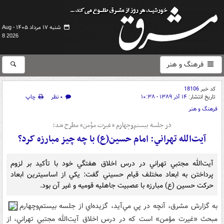
شنبه ۱۷ مرداد ۱۴۰۵ -
Aug
8 2026
فرهنگ و هنر
کد خبر
18106
تاریخ انتشار:
۱۴ آذر ۱۳۸۹ - ۱۰:۳۸
۰ نظر
چاپ
فرهنگ و هنر
در جلسه بيستم‌وچهارم «غيرت مؤمن» مطرح شد؛
آيت‌الله تهراني: امام حسين(ع) با چه چيز مبارزه کرد؟
آيت‌الله مجتبي تهراني در درس اخلاق هفتگي خود با تأکيد بر لزوم
پرداختن به ابعاد مختلف قيام حسيني گفت: يکي از اساسي‏ترين ابعاد
حرکت حسين (ع) مبارزه با عصبيت جاهليه قوميه و غير آن بود.
به گزارش مشرق، آنچه در پي مي‌آيد، گزيده‌اي از جلسه بيستم‌وچهارم
مبحث «غيرت مؤمن» است که در درس اخلاق آيت‌الله مجتبي تهراني، از