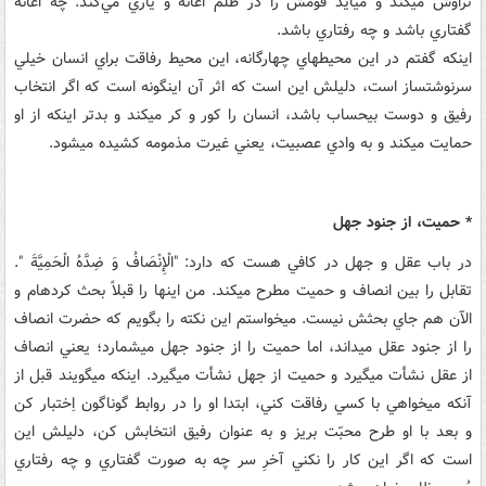
تراوش مي‏کند و مي‏آيد قومش را در ظلم اعانه و ياري مي‌کند. چه اعانه
گفتاري باشد و چه رفتاري باشد.
اينکه گفتم در اين محيط‏هاي چهارگانه، اين محيط رفاقت براي انسان خيلي
سرنوشت‏ساز است، دليلش اين است که اثر آن اين‏گونه است که اگر انتخاب
رفيق و دوست بي‏حساب باشد، انسان را کور و کر مي‏کند و بدتر اينکه از او
حمايت مي‏کند و به وادي عصبيت، يعني غيرت مذمومه کشيده مي‏شود.
* حميت، از جنود جهل
در باب عقل و جهل در کافي هست که دارد: "الْإِنْصَافُ وَ ضِدَّهُ الْحَمِيَّةَ ".
تقابل را بين انصاف و حميت مطرح مي‏کند. من اينها را قبلاً بحث کرده‏ام و
الآن هم جاي بحثش نيست. مي‏خواستم اين نکته را بگويم که حضرت انصاف
را از جنود عقل مي‏داند، اما حميت را از جنود جهل مي‏شمارد؛ يعني انصاف
از عقل نشأت مي‏گيرد و حميت از جهل نشأت مي‏گيرد. اينکه مي‏گويند قبل از
آنکه مي‏خواهي با کسي رفاقت کني، ابتدا او را در روابط گوناگون اِختبار کن
و بعد با او طرح محبّت بريز و به عنوان رفيق انتخابش کن، دليلش اين
است که اگر اين کار را نکني آخرِ سر چه به صورت گفتاري و چه رفتاري