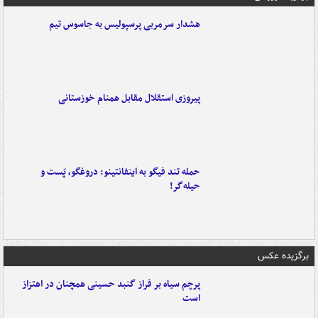
هشدار سرمربی پرسپولیس به جاسوس تیم
پیروزی استقلال مقابل همنام خوزستانی
حمله تند فیگو به اینفانتینو: دروغگو، پَست‌ و
حیله‌گر!
برگزیده عکس
پرچم سیاه بر فراز گنبد حسینی همچنان در اهتزاز
است