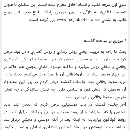
سوي اين مرجع تقليد و استاد اخلاق مطرح شده است. اين سخنان با عنوان
«محيط رفاقتي» به تازگي بر روي خروجي پايگاه اطلاع‌رساني اين مرجع
تقليد به نشاني www.mojtaba-tehrani.ir قرار گرفته است.
* مروري بر مباحث گذشته
بحث ما راجع به تربيت، يعني روش رفتاري و روش گفتاري دادن بود. عرض
کرديم به طور غالب و معمول، انسان در چهار محيط خانوادگي، آموزشي،
رفاقتي و شغلي روش مي‏گيرد و ساخته مي‏شود. فضاي پنجمي هم حاکم بر
اين چهار محيط است که ـ ان‌شاءالله‏ـ آن را بعداً بحث مي‌کنيم. بحث ما در
مورد محيط رفاقتي بود. جلسات گذشته عرض کردم در بين اين محيط‏ها،
آن محيطي که نقش قوي و اساسي دارد، چه نقش سازندگي و چه نقش
تخريبي، محيط رفاقتي و دوستي است.
آخر جلسه گذشته در باب دوست‏يابي عرض کردم که انسان ابتدا بايد
شخصي را که مي‏خواهد با او پيوند محبّتي، دوستي و رفاقتي برقرار کند، در
روابط گوناگون بيازمايد؛ نه اينکه بعد از آنکه دوستي و محبّتي برقرار شد
بخواهد ببيند دوستش در ابعاد گوناگون اعتقادي، اخلاقي و عملي چگونه