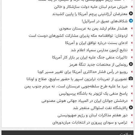
خیزش مردم لبنان علیه دولت سازشکار و خائن
معترضان آرژانتینی پرچم آمریکا را پایین کشیدند
شکاف‌های عمیق در اسرائیل!
هشدار مقام ارشد یمن به عربستان سعودی
اردوغان: توافقنامه مکه پذیرای مشارکت کشورهای دوست است
ادعای بسنت درباره توافق ایران و آمریکا
نتایج آزمون مدارس سمپاد اعلام شد
تاثیرات منفی جنگ علیه ایران بر بازار کار آمریکا
رونمایی از مختصات جدید تنگۀ هرمز
روبیو در رأس فشار حداکثری آمریکا برای تغییر مسیر کوبا
تصویری از تمرینات ترابزون اسپور با حضور ساویچ، صلاح و اونانا
نبرد ما علیه طرح سلطه‌جویی عربستان است، نه مردم جنوب یمن
پاسخ منفی یک لژیونر به باشگاه پرسپولیس
درخشش جوانان ایران در المپیاد جهانی هوش مصنوعی
پالایشگاه نفت اسلواکی منفجر شد
دور هفتم مذاکرات لبنان و رژیم صهیونیستی
ترامپ و سودای پیروزی در انتخابات میان‌دوره‌ای
سلامت