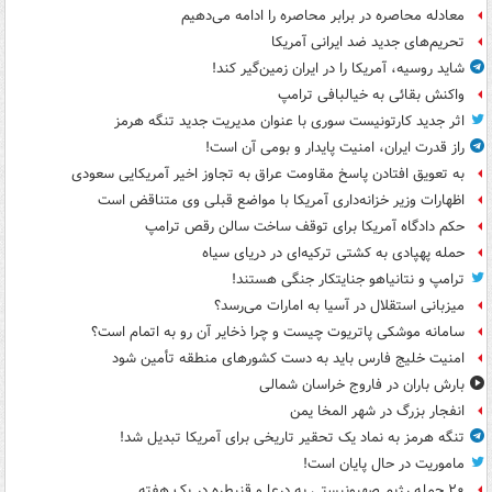
معادله محاصره در برابر محاصره را ادامه می‌دهیم
تحریم‌های جدید ضد ایرانی آمریکا
شاید روسیه، آمریکا را در ایران زمین‌گیر کند!
واکنش بقائی به خیالبافی ترامپ
اثر جدید کارتونیست سوری با عنوان مدیریت جدید تنگه هرمز
راز قدرت ایران، امنیت پایدار و بومی آن است!
به تعویق افتادن پاسخ مقاومت عراق به تجاوز اخیر آمریکایی سعودی
اظهارات وزیر خزانه‌داری آمریکا با مواضع قبلی وی متناقض است
حکم دادگاه آمریکا برای توقف ساخت سالن رقص ترامپ
حمله پهپادی به کشتی ترکیه‌ای در دریای سیاه
ترامپ و نتانیاهو جنایتکار جنگی هستند!
میزبانی استقلال در آسیا به امارات می‌رسد؟
سامانه موشکی پاتریوت چیست و چرا ذخایر آن رو به اتمام است؟
امنیت خلیج فارس باید به دست کشورهای منطقه تأمین شود
بارش باران در فاروج خراسان شمالی
انفجار بزرگ در شهر المخا یمن
تنگه هرمز به نماد یک تحقیر تاریخی برای آمریکا تبدیل شد!
ماموریت در حال پایان است!
۲۰ حمله رژیم صهیونیستی به درعا و قنیطره در یک هفته