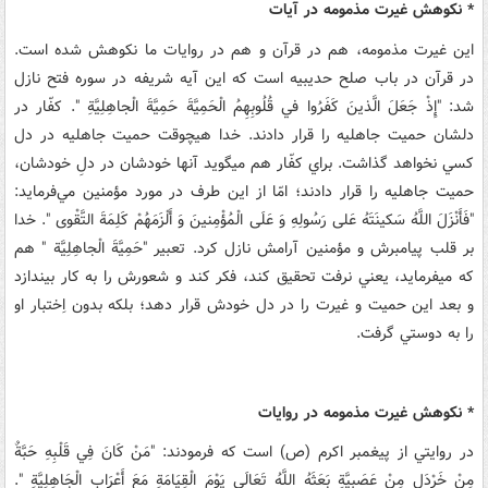
* نکوهش غيرت مذمومه در آيات
اين غيرت مذمومه‏، هم در قرآن و هم در روايات ما نکوهش شده است.
در قرآن در باب صلح حديبيه است که اين آيه شريفه در سوره فتح نازل
شد: "إِذْ جَعَلَ الَّذينَ کَفَرُوا في‏ قُلُوبِهِمُ الْحَمِيَّةَ حَمِيَّةَ الْجاهِلِيَّةِ ". کفّار در
دلشان حميت جاهليه را قرار دادند. خدا هيچ‏وقت حميت جاهليه در دل
کسي نخواهد گذاشت. براي کفّار هم مي‏گويد آنها خودشان در دلِ خودشان،
حميت جاهليه را قرار دادند؛ امّا از اين طرف در مورد مؤمنين مي‌فرمايد:
"فَأَنْزَلَ اللَّهُ سَکينَتَهُ عَلى‏ رَسُولِهِ وَ عَلَى الْمُؤْمِنينَ وَ أَلْزَمَهُمْ کَلِمَةَ التَّقْوى ". خدا
بر قلب پيامبرش و مؤمنين آرامش نازل کرد. تعبير "حَمِيَّةَ الْجاهِلِيَّة " هم
که مي‏فرمايد، يعني نرفت‏ تحقيق کند، فکر کند و شعورش را به کار بيندازد
و بعد اين حميت و غيرت را در دل خودش قرار دهد؛ بلکه بدون اِختبار او
را به دوستي گرفت.
* نکوهش غيرت مذمومه در روايات
در روايتي از پيغمبر اکرم (ص) است که فرمودند: "مَنْ کَانَ فِي قَلْبِهِ حَبَّةٌ
مِنْ خَرْدَلٍ مِنْ عَصَبِيَّةٍ بَعَثَهُ اللَّهُ تَعَالَى يَوْمَ الْقِيَامَةِ مَعَ أَعْرَابِ الْجَاهِلِيَّةِ ".