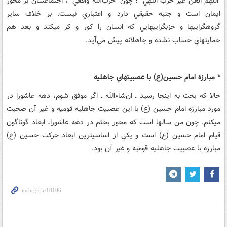
"اللّهم العن غير حزب اللّهي "؛ چون "حزب‌الله واقعي "، اجتماعشان بر محور
ايمان است و جنبه حقيقي دارد و اعتباري نيست. بر خلاف ساير
گروه‏گرايي‏ها و حزب‏گرايي‏هايي که انسان را کور و کر مي‏کند و بعد هم
حمايت‏هاي حساب نشده و جاهلانه پيش مي‌آيد.
* مبارزه امام حسين(ع) با عصبيت‏هاي جاهليه
حالا که بحث به اينجا رسيد ـ ان‌شاءالله ـ اگر موفق شوم، دهه عاشورا در
مورد مبارزه امام حسين (ع) با اين عصبيت جاهليه قوميه و غير آن صحبت
مي‏کنم. چون من سال‏ها است که محور بحثم در دهه عاشورا، ابعاد گوناگون
قيام امام حسين (ع) است و يکي از اساسي‏ترين ابعاد حرکت حسين (ع)
مبارزه با عصبيت جاهليه قوميه و غير آن بود.