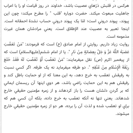
هرکس در قلبش ذرّه‏اي عصبيت باشد، خداوند در روز قيامت او را با اعراب
جاهليت مبعوث مي‏کند. حضرت دوباره "قلب " را مطرح مي‏کند؛ چون اين
پيوند، پيوند دروني است؛ امّا يک پيوند دروني حساب نشدة احمقانه است.
اينجا تعبير به عصبيت عند الإطلاق است. يعني مرادشان همان غيرت
مذمومه است.
روايت زياد داريم. روايتي از امام صادق (ع) است که فرمودند: "مَنْ تَعَصَّبَ
عَصَبَهُ اللَّهُ عَزَّ وَ جَلَّ بِعِصَابَةٍ مِنْ نَارٍ ". يا از امام ششم(عليه‏السلام) است که
از پيغمبر اکرم (ص) نقل مي‏فرمايند: "مَنْ تَعَصَّبَ أَوْ تُعُصِّبَ لَهُ فَقَدْ خَلَعَ
رِبْقَةَ الْإِسْلَامِ مِنْ عُنُقِهِ ". دو طرفه مي‏فرمايد نه يک طرفه. اگر کسي نسبت
به رفيقش تعصّب به خرج دهد، به اين معنا که از او حمايت باطل کند و
رفيقش هم به اين حمايت راضي باشد، هر دوي اينها آن ريسمان ايماني
که بر گردنِ دلشان هست را باز کرده‏اند و از زمره مؤمنين حقيقي خارج
شده‏اند. يعني تنها نه آنکه تعصّب به خرج داده، بلکه آن کسي هم که
براي او تعصّب شده و لذت آن را برده، هر دو از زمره مؤمنين حقيقي خارج
مي‏شوند.