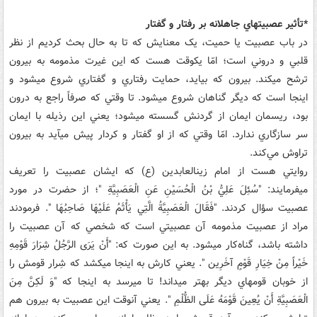
*تأثير عصبيت‏هاي جاهلانه بر رفتار و گفتار
در باب عصبيت يا حميت، يک معنايش که تا به حال بحث کرديم از نظر
قلبي و دروني است؛ امّا يک‏وقت هست که اين غيرت مذمومه به بيرون
ترشح مي‏کند. بيرون که بيايد، حمايت رفتاري و گفتاري شروع مي‏شود و
اينجا است که ديگر گناهان شروع مي‏شود. تا وقتي که صرفاً راجع به درون
بود، ريسمان ايمان از گردنش گسسته مي‏شود؛ يعني اين رذيله با ايمان
سر سازگاري ندارد. امّا وقتي که از او گفتار و کردار پيش مي‏آيد به بيرون
تراوش مي‌کند.
روايتي هست از امام زين‏العابدين (ع) که ايشان عصبيت را تعريف
مي‏فرمايند: "سُئِلَ عَلِيُّ بْنُ الْحُسَيْنِ عَنِ الْعَصَبِيَّةِ "؛ از حضرت در مورد
عصبيت سؤال کردند. "فَقَالَ الْعَصَبِيَّةُ الَّتِي يَأْثَمُ عَلَيْهَا صَاحِبُهَا ". فرمودند
مراد از عصبيت مذمومه آن عصبيتي است که شخصي که آن عصبيت را
داشته باشد، گناه‌کار مي‏شود. به اين صورت که: "أَنْ يَرَى الرَّجُلُ شِرَارَ قَوْمِهِ
خَيْراً مِنْ خِيَارِ قَوْمٍ آخَرِين ". يعني کارش به اينجا مي‏کشد که شِرار قومش را
از خوبان قوم‏هاي ديگر بهتر مي‏داند! تا مي‏رسد به اينجا که "وَ لَکِنَّ مِنَ
الْعَصَبِيَّةِ أَنْ يُعِينَ قَوْمَهُ عَلَى الظُّلْمِ ". يعني آن‏وقت اين عصبيت به بيرون هم