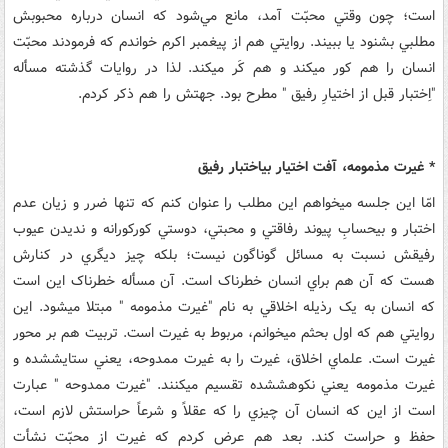
است؛ چون وقتي محبّت آمد، مانع مي‌شود که انسان درباره محبوبش
مطلبي بشنود يا ببيند. روايتي هم از پيغمبر اکرم خواندم که فرمودند محبّت
انسان را هم کور مي‏کند و هم کَر مي‏کند. لذا در روايات گذشته مسأله
"اِختبار قبل از اختيارِ رفيق " مطرح بود. جهتش را هم ذکر کردم.
* غيرت مذمومه، آفت اختيار بي‏اختبار رفيق
امّا اين جلسه مي‏خواهم اين مطلب را عنوان کنم که تنها ضرر و زيان عدم
اختبار و بي‏حسابِ پيوند رفاقتي و محبتي، دوستي کورکورانه و نديدن عيوب
رفيقش نسبت به مسائل گوناگون نيست؛ بلکه چيز ديگري در کنارش
هست که آن هم براي انسان خطرناک است. آن مسأله خطرناک اين است
که انسان به يک رذيله اخلاقي به نام "غيرت مذمومه " مبتلا مي‏شود. اين
روايتي هم که اول بحثم مي‏خوانم، مربوط به غيرت است. تربيت هم بر محور
غيرت است. علماي اخلاق، غيرت را به غيرت ممدوحه، يعني ستايش‏شده و
غيرت مذمومه يعني نکوهش‏شده تقسيم مي‏کنند. "غيرت ممدوحه " عبارت
است از اين که انسان آن چيزي را که عقلاً و شرعاً حراستش لازم است،
حفظ و حراست کند. بعد هم عرض کردم که غيرت از محبّت نشأت