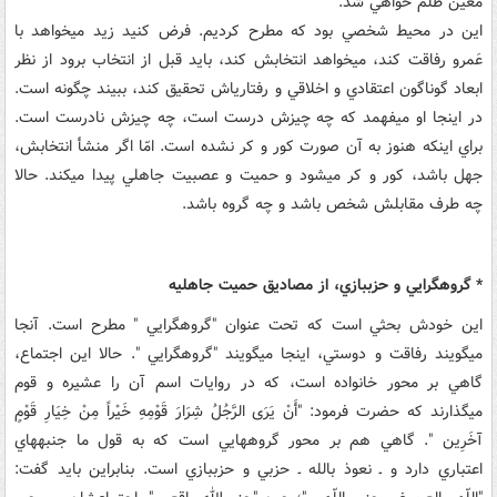
مُعين ظلم خواهي شد.
اين در محيط شخصي بود که مطرح‏ ‏کرديم. فرض کنيد زيد مي‏خواهد با
عَمرو رفاقت کند، مي‏خواهد انتخابش کند، بايد قبل از انتخاب برود از نظر
ابعاد گوناگون اعتقادي و اخلاقي و رفتاري‏اش تحقيق کند، ببيند چگونه است.
در اينجا او مي‏فهمد که چه چيزش درست است، چه چيزش نادرست است.
براي اينکه هنوز به آن صورت کور و کر نشده است. امّا اگر منشأ انتخابش،
جهل باشد، کور و کر مي‏شود و حميت و عصبيت جاهلي پيدا مي‏کند. حالا
چه طرف مقابلش شخص باشد و چه گروه باشد.
* گروه‏گرايي و حزب‏بازي، از مصاديق حميت جاهليه
اين خودش بحثي است که تحت عنوان "گروه‏گرايي " مطرح است. آنجا
مي‏گويند رفاقت و دوستي، اينجا مي‏گويند "گروه‏گرايي ". حالا اين اجتماع،
گاهي بر محور خانواده است، که در روايات اسم آن را عشيره و قوم
مي‏گذارند که حضرت فرمود: "أَنْ يَرَى الرَّجُلُ شِرَارَ قَوْمِهِ خَيْراً مِنْ خِيَارِ قَوْمٍ
آخَرِين ". گاهي هم بر محور گروه‏هايي است که به قول ما جنبه‏هاي
اعتباري دارد و ـ نعوذ بالله ـ حزبي و حزب‏بازي است. بنابراين بايد گفت: