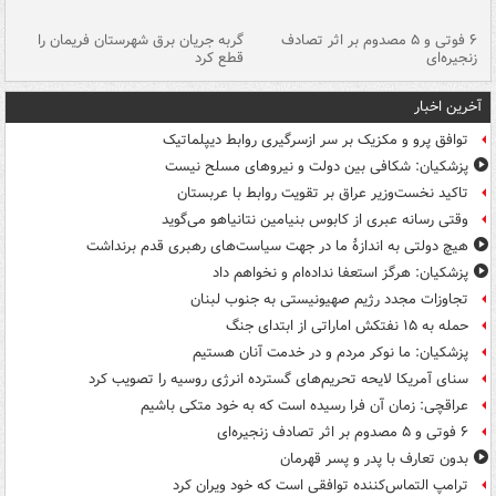
۶ فوتی و ۵ مصدوم بر اثر تصادف
گربه جریان برق شهرستان فریمان را
رگ
زنجیره‌ای
قطع کرد
آخرین اخبار
توافق پرو و مکزیک بر سر ازسرگیری روابط دیپلماتیک
پزشکیان: شکافی بین دولت و نیروهای مسلح نیست
تاکید نخست‌وزیر عراق بر تقویت روابط با عربستان
وقتی رسانه عبری از کابوس بنیامین نتانیاهو می‌گوید
هیچ دولتی به اندازۀ ما در جهت سیاست‌های رهبری قدم برنداشت
پزشکیان: هرگز استعفا نداده‌ام و نخواهم داد
تجاوزات مجدد رژیم صهیونیستی به جنوب لبنان
حمله به ۱۵ نفتکش‌ اماراتی از ابتدای جنگ
پزشکیان: ما نوکر مردم و در خدمت آنان هستیم
سنای آمریکا لایحه تحریم‌های گسترده انرژی روسیه را تصویب کرد
عراقچی: زمان آن فرا رسیده است که به خود متکی باشیم
۶ فوتی و ۵ مصدوم بر اثر تصادف زنجیره‌ای
بدون تعارف با پدر و پسر قهرمان
ترامپ التماس‌کننده توافقی است که خود ویران کرد