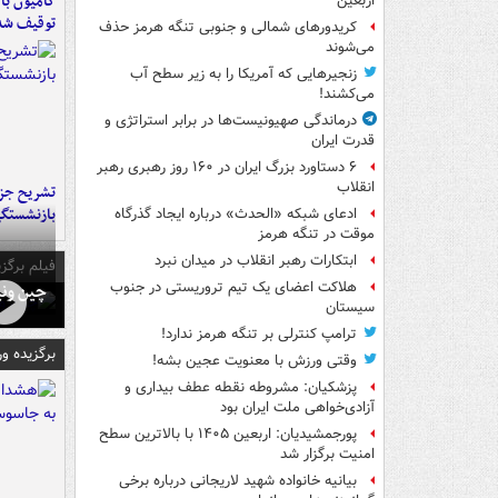
اربعین
توقیف شد
کریدورهای شمالی و جنوبی تنگه هرمز حذف
می‌شوند
زنجیرهایی که آمریکا را به زیر سطح آب
می‌کشند!
درماندگی صهیونیست‌ها در برابر استراتژی و
قدرت ایران
۶ دستاورد بزرگ ایران در ۱۶۰ روز رهبری رهبر
انقلاب
تشریح جز
بازنشستگ
ادعای شبکه «الحدث» درباره ایجاد گذرگاه
موقت در تنگه هرمز
ابتکارات رهبر انقلاب در میدان نبرد
فیلم برگزی
هلاکت اعضای یک تیم تروریستی در جنوب
چین ونی
سیستان
ترامپ کنترلی بر تنگه هرمز ندارد!
برگزیده و
وقتی ورزش با معنویت عجین بشه!
پزشکیان: مشروطه نقطه عطف بیداری و
آزادی‌خواهی ملت ایران بود
پورجمشیدیان: اربعین ۱۴۰۵ با بالاترین سطح
امنیت برگزار شد
بیانیه خانواده شهید لاریجانی درباره برخی