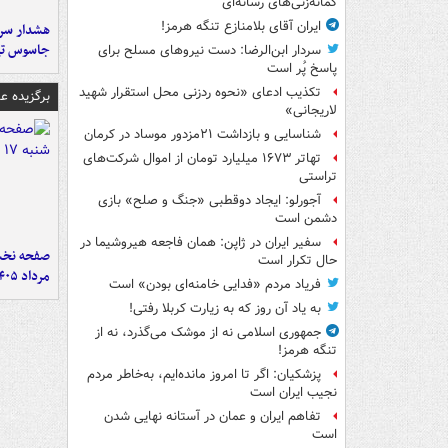
گمانه‌زنی‌های رسانه‌ای
ایران آقای بلامنازع تنگه هرمز!
هشدار سرم
جاسوس تی
سردار ابن‌الرضا: دست نیروهای مسلح برای
پاسخ پُر است
تکذیب ادعای «نحوه ردزنی محل استقرار شهید
برگزیده 
لاریجانی»
شناسایی و بازداشت ۲۱مزدور موساد در کرمان
تهاتر ۱۶۷۳ میلیارد تومان از اموال شرکت‌های
تراستی
آجورلو: ایجاد دوقطبی «جنگ و صلح‌» بازی
دشمن است
سفیر ایران در ژاپن: همان فاجعه هیروشیما در
حال تکرار است
مرداد ۱۴۰۵
فریاد مردم «فدایی خامنه‌ای بودن» است
به یاد آن روز که به زیارت کربلا رفتی!
جمهوری اسلامی نه از موشک می‌گذرد، نه از
تنگه هرمز!
پزشکیان: اگر تا امروز مانده‌ایم، به‌خاطر مردم
نجیب ایران است
تفاهم ایران و عمان در آستانه نهایی شدن
است