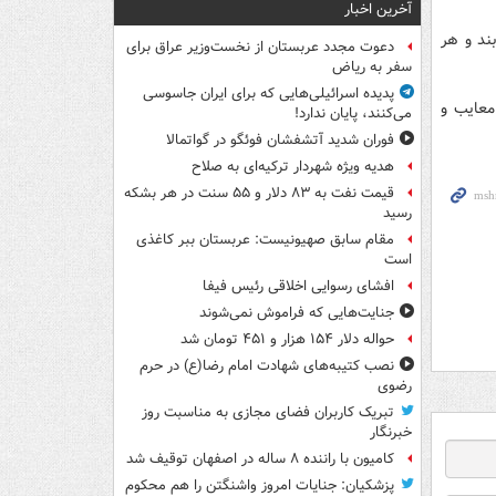
آخرین اخبار
ند و هر
دعوت مجدد عربستان از نخست‌وزیر عراق برای
سفر به ریاض
پدیده اسرائیلی‌هایی که برای ایران جاسوسی
معایب و
می‌کنند، پایان ندارد!
فوران شدید آتشفشان فوئگو در گواتمالا
هدیه ویژه شهردار ترکیه‌ای به صلاح
قیمت نفت به ۸۳ دلار و ۵۵ سنت در هر بشکه
رسید
مقام سابق صهیونیست: عربستان ببر کاغذی
است
افشای رسوایی اخلاقی رئیس فیفا
جنایت‌هایی که فراموش نمی‌شوند
حواله دلار ۱۵۴ هزار و ۴۵۱ تومان شد
نصب کتیبه‌های شهادت امام رضا(ع) در حرم
رضوی
تبریک کاربران فضای مجازی به مناسبت روز
خبرنگار
کامیون با راننده ۸ ساله در اصفهان توقیف شد
پزشکیان: جنایات امروز واشنگتن را هم محکوم