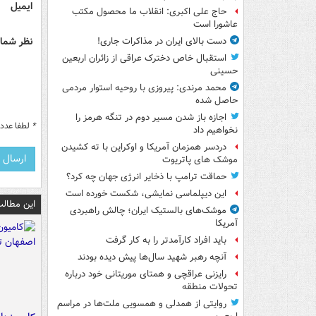
ایمیل
حاج علی اکبری: انقلاب ما محصول مکتب
عاشورا است
نظر شما 
دست بالای ایران در مذاکرات جاری!
استقبال خاص دخترک عراقی از زائران اربعین
حسینی
محمد مرندی: پیروزی با روحیه استوار مردمی
حاصل شده
اجازه باز شدن مسیر دوم در تنگه هرمز را
*
لطفا عدد م
نخواهیم داد
دردسر همزمان آمریکا و اوکراین با ته کشیدن
موشک های پاتریوت
حماقت ترامپ با ذخایر انرژی جهان چه کرد؟
این دیپلماسی نمایشی، شکست خورده است
این مطالب
موشک‌های بالستیک ایران؛ چالش راهبردی
آمریکا
باید افراد کارآمدتر را به کار گرفت
آنچه رهبر شهید سال‌ها پیش دیده بودند
رایزنی عراقچی و همتای موریتانی خود درباره
تحولات منطقه
روایتی از همدلی و همسویی ملت‌ها در مراسم