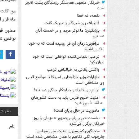
خبرنگار متعهد، هم‌سنگر رزمندگان پشت لانچر
است
وی گفت: 
نقطه، ته خط!
ماه قرار
قالیباف روز خبرنگار را تبریک گفت
معاون قو
پزشکیان: ما نوکر مردم و در خدمت آنان
هستیم
نواقص تن
عراقچی: زمان آن فرا رسیده است که به خود
متکی باشیم
ترامپ التماس‌کننده توافقی است که خود
ویران کرد
واکنش بقائی به خیالبافی ترامپ
اظهارات وزیر خزانه‌داری آمریکا با مواضع قبلی
وی متناقض است
ترامپ و نتانیاهو جنایتکار جنگی هستند!
امنیت خلیج فارس باید به دست کشورهای
منطقه تأمین شود
ماموریت در حال پایان است!
نظر شم
نشست خبری رئیس‌جمهور همزمان با روز
خبرنگار برگزار می‌شود
نام
سخنگوی کمیسیون امنیت ملی مجلس:
چارچوب کلی تفاهم با عمان مشخص شده است