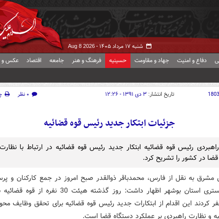
شنبه ۱۷ مرداد ۱۴۰۵ -
Aug 8 2026
ی
دفاع و امنیت
جهاد و مقاومت
حسینیه
فرهنگ و هنر
جامعه
اقتصاد
عکس و ف
180
تاریخ انتشار:
۳ دی ۱۳۹۱ - ۱۲:۲۶
۰ نظر
چ
جزئیات ابتکار جدید رئیس قوه قضائیه
اهبردی رئیس قوه قضائیه ابتکار جدید رئیس قوه قضائیه در ارتباط با نظارت 
قضا در کشور را تشریح کرد.
 مشرق به نقل از فارس، محمدباقر ذوالقدر صبح امروز در جمع کارکنان و پرسن
کل دادگستری استان بوشهر اظهار داشت: روز گذشته هیئت 30 نفره
ر کردند این اقدام از ابتکارات جدید رئیس قوه قضائیه برای تحقق وظایف محو
یه و نظارت راهبردی بر عملکرد دستگاه قضا است.