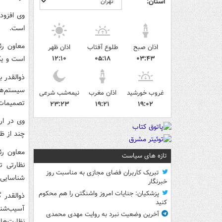
استان:
وی افزود
است.
معاون رئ
اذان صبح
طلوع آفتاب
اذان ظهر
۰۳:۴۳
۰۵:۱۸
۱۲:۱۰
است و یک
ذوالقدر ب
سیستم‌ها،
غروب خورشید
اذان مغرب
نیمه‌شب شرعی
تصمیمات 
۲۳:۲۳
۱۹:۲۱
۱۹:۰۲
وی در ار
چند از ظ
معاون رئ
تازه های سیاست
نظارتی 
تبریک کاربران فضای مجازی به مناسبت روز
شناسایی 
خبرنگار
پزشکیان: جنایات امروز واشنگتن را هم محکوم
ذوالقدر 
کنید
آسیب‌شنا
آخرین وضعیت نبرد به روایت مهدی محمدی
نظارت‌ها 