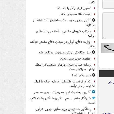
کنید
"سوپر ال‌نینو"در راه است؟
قیمت طلا صعودی ماند
آتش سوزی مهیب یک ساختمان ۱۲ طبقه در
جاکارتا
بازتاب «پیمان دفاعی مکه» در رسانه‌های
ترکیه
وزارت دفاع: ایران در میدان دفاع مقتدر خواهد
ماند
بیل مکانیکی ارتش صهیونی واژگون شد
مقصد جدید پسر زیدان
رسانه عبری زبان: روزهای سختی در انتظار
ارتش اسرائیل است
چین ونیز شد!
کدام فرضیات واشنگتن درباره جنگ با ایران
اشتباه از کار درآمد
آخرین وضعیت نبرد به روایت مهدی محمدی
خبرنگار متعهد، هم‌سنگر رزمندگان پشت لانچر
است
پنتاگون دسترسی وزیر سابق نیروی هوایی
آمریکا را قطع کرد