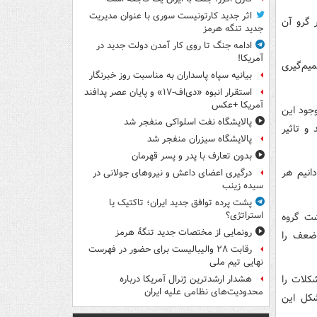
اثر جدید کارتونیست سوری با عنوان مدیریت
 گرو آن
جدید تنگه هرمز
ادامه جنگ تا روی کار آمدن دولت جدید در
آمریکا!
یم‌گیری
بیانیه سپاه پاسداران به مناسبت روز خبرنگار
استقرار انبوه «دی‌اف‑۱۷» و پایان عصر پدافند
آمریکا +عکس
وجود این
پالایشگاه نفت اسلواکی منفجر شد
 و تاثیر
پالایشگاه سیزران منفجر شد
بدون تعارف با پدر و پسر قهرمان
انیم هر
درگیری اعضای داعش و نیروهای جولانی در
سیده زینب
پشت پرده توافق جدید ایران؛ تاکتیک یا
استراتژی؟
شت گروه
رونمایی از مختصات جدید تنگۀ هرمز
ضعف را
رقابت ۲۸ والیبالیست برای حضور در فهرست
نهایی تیم ملی
کلات را
هشدار ارشدترین ژنرال آمریکا درباره
محدودیت‌های نظامی علیه ایران
شکل این