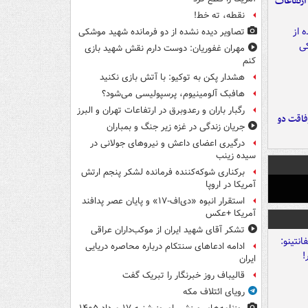
ارتفاعات
نقطه، ته خط!
تصاویر دیده‌ نشده از دو فرمانده شهید موشکی
مهران غفوریان: دوست دارم نقش شهید بازی
کنم
هشدار پکن به توکیو: با آتش بازی نکنید
هافبک آلومینیوم، پرسپولیسی می‌شود؟
رگبار باران و رعدوبرق در ارتفاعات تهران و البرز
فاقت دو
جریان زندگی در غزه زیر جنگ و بمباران
درگیری اعضای داعش و نیروهای جولانی در
سیده زینب
برکناری شوکه‌کننده فرمانده لشکر پنجم ارتش
آمریکا در اروپا
استقرار انبوه «دی‌اف‑۱۷» و پایان عصر پدافند
آمریکا +عکس
تشکر آقای شهید ایران از موکب‌داران عراقی
ادامه ادعاهای سنتکام درباره محاصره دریایی
ایران
قالیباف روز خبرنگار را تبریک گفت
رویای ائتلاف مکه