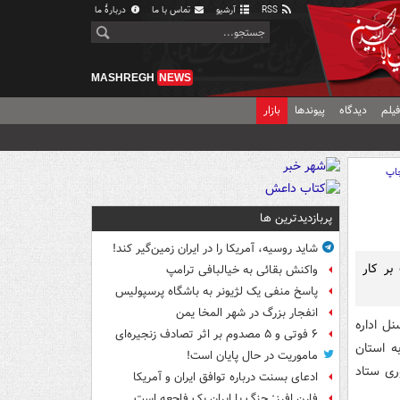
RSS
آرشیو
تماس با ما
دربارهٔ ما
MASHREGH
NEWS
یلم
دیدگاه
پیوندها
بازار
اپ
پربازدیدترین ها
شاید روسیه، آمریکا را در ایران زمین‌گیر کند!
بر کار
واکنش بقائی به خیالبافی ترامپ
پاسخ منفی یک لژیونر به باشگاه پرسپولیس
انفجار بزرگ در شهر المخا یمن
ل اداره
۶ فوتی و ۵ مصدوم بر اثر تصادف زنجیره‌ای
 از قوه قضائیه به استان
ماموریت در حال پایان است!
ری ستاد
ادعای بسنت درباره توافق ایران و آمریکا
فارن افرز: جنگ با ایران یک فاجعه است