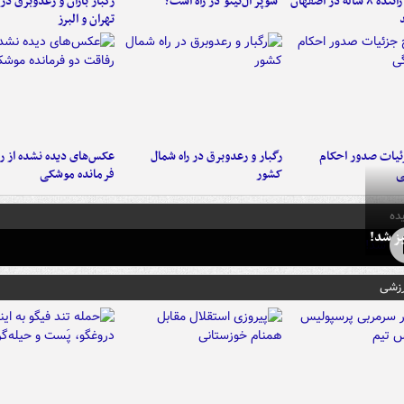
کامیون با راننده ۸ ساله در اصفهان
"سوپر ال‌نینو"در راه است؟
رگبار باران و رعدوبرق در 
تهران و البرز
ئیات صدور احکام
رگبار و رعدوبرق در راه شمال
عکس‌های دیده نشده از ر
ی
کشور
فرمانده‌ موشکی
ده
ز شد!
رزشی