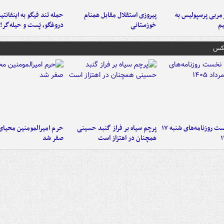
ربی پرسپولیس به
پیروزی استقلال مقابل همنام
حمله تند فیگو به اینفانتین
م
خوزستانی
دروغگو، پَست‌ و حیله‌گر!
عکس
صفحه نخست روزنامه‌های شنبه ۱۷
پرچم سیاه بر فراز گنبد حسینی
حرم امیرالمومنین محیای
همچنان در اهتزاز است
صفر شد