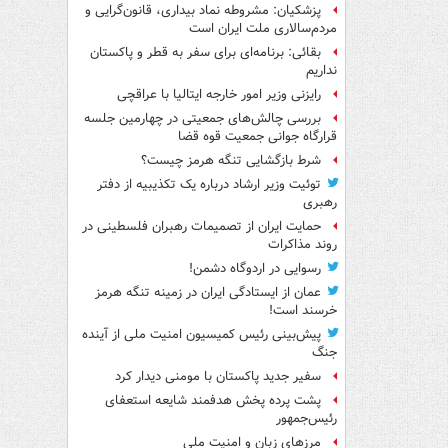
پزشکیان: مشروطه نماد بیداری، قانون‌گرایی و
مردم‌سالاری ملت ایران است
بقائی: برنامه‌ای برای سفر به قطر و پاکستان
نداریم
رایزنی وزیر امور خارجه ایتالیا با عراقچی
بررسی چالش‌های جمعیتی در چهارمین جلسه
قرارگاه جوانی جمعیت قوه قضا
شرط بازگشایی تنگه هرمز چیست؟
توئیت وزیر ارشاد درباره یک تکذیبیه از دفتر
رهبری
حمایت ایران از تصمیمات رهبران فلسطینی در
روند مذاکرات
رسوایی در اردوگاه دشمن!
عمان از ایستادگی ایران در زمینه تنگه هرمز
خرسند است!
پیش‌بینی رئیس کمیسیون امنیت ملی از آینده
جنگ
سفیر جدید پاکستان با مومنی دیدار کرد
پشت پرده پخش هدفمند شایعه استعفای
رئیس‌جمهور
مرزهای زبان و امنیت ملی