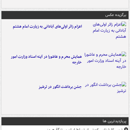
برگزیده عکس
اعزام زائر اولی‌های آبادانی به زیارت امام هشتم
همایش محرم و عاشورا در آینه اسناد وزارت امور
خارجه
جشن برداشت انگور در ترشیز
پربازدیدترین ها
ترس کارشناس کویتی از تسلط ایران بر تنگۀ هرمز