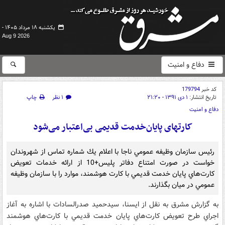
یکشنبه ۱۸ مرداد ۱۴۰۵ -
Aug 9 2026
دفاع و امنیت
کد خبر
179794
تاریخ انتشار:
۱ دی ۱۳۹۱ - ۲۱:۲۰
۱ نظر
چاپ
دفاع و امنیت
کارتهای پایان‌خدمت قدیمی بی‌اعتبار می‌شود
رئيس سازمان وظيفه عمومي ناجا با اعلام يك شماره تماس از شهروندان
خواست در صورت امتناع دفاتر پليس‌+‌10 از ارائه خدمات تعويض
كارت‌هاي پايان خدمت قديمي با كارت هوشمند، موارد را با سازمان وظيفه
عمومي در ميان بگذارند.
به گزارش مشرق به نقل از ایسنا، سيدحميد صدرالسادات با اشاره به آغاز
اجراي طرح تعويض كارت‌هاي پايان خدمت قديمي با كارت‌هاي هوشمند