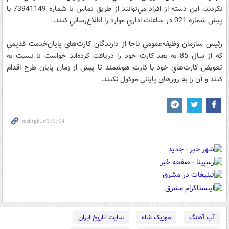
نكردند، اين دسته از افراد مي‌توانند از طريق تماس با شماره 73941149 با
پيش شماره 021 در ساعات اداري موارد را اطلاع‌رساني كنند.
رئيس سازمان وظيفه‌عمومي ناجا از دارندگان كارت‌هاي پايان‌خدمت قديمي
كه از سال 85 به بعد كارت خود را دريافت كرده‌اند خواست تا نسبت به
تعويض كارت‌هاي خود با كارت هوشمند تا پيش از زمان پايان طرح اقدام
كنند و آن را به روزهاي پاياني موكول نكنند.
آپ آهنگ
موزیک شاه
سایت تاریخ ایران