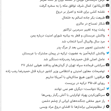
کاریکاتور/ کمال شرف توافق مکه را به سخره گرفت
نقشه کشی برای فتنه و اصرار بر دروغ
طبیعت بکر جاده اسالم به خلخال
شکار تمساح در مالزی
پشت پرده تغییر سرمربی تراکتور
واکنش عربستان و قطر به بیانیه شورای امنیت درباره یمن
مرد سال والیبال آسیا انتخاب شد
نخستین تصویر مسی بعد از مرگ پدر
واکنش کنایه‌آمیز به عضویت ترکیه در پیمان مشترک با عربستان
عامل اصلی قتل حمیدرضا رجب‌زاده دستگیر شد
سرکشی فرمانده سپاه تهران از گردان‌های پدافند هوایی لشکر ۲۷
توضیحات معاون امنیتی و انتظامی وزیر کشور درباره قتل حمیدرضا رجب زاده
عراقچی: اکنون هیچ مذاکره‌ای با آمریکا نداریم
رویای اف-۳۵ ترکیه در بن‌بست
آمریکا نتوانست؛ دیگران هم نمی توانند
سرنگون‌کردن پهپاد اوکراینی با آتش رگبار روس‌ها
راز عبور مخفی جنگنده‌های ایرانی از چشم دشمن
از مظلوم‌نمایی براندازها تا افشای دروغ مراد ویسی