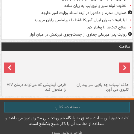
تفاوت لوله سبز و نیوپایپ به زبان ساده
همایش محرم و عاشورا در آینه اسناد وزارت امور خارجه
اولیانوف: بحران ایران-آمریکا فقط با دیپلماسی پایان می‌یابد
صلاح ترک‌ها را پولدار کرد
روایت پدر امیرعلی جداوی از جست‌وجوی فرزندش در میان آوار
سلامت
حذف لبنیات چه بلایی سر بیماران
قرص آزمایشی که می‌تواند درمان HIV
عل
کلیوی می آورد
را متحول کند
قل
نسخه دسکتاپ
کليه حقوق اين سايت متعلق به پایگاه خبري-تحليلي مشرق نيوز می باشد و
استفاده از مطالب آن با ذکر منبع بلامانع است.
طراحی و تولید: نستوه