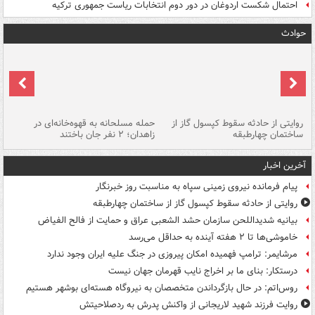
احتمال شکست اردوغان در دور دوم انتخابات ریاست جمهوری ترکیه
حوادث
روایتی از حادثه سقوط کپسول گاز از
حمله مسلحانه به قهوه‌خانه‌ای در
عا
ساختمان چهارطبقه
زاهدان؛ ۲ نفر جان باختند
دس
آخرین اخبار
پیام فرمانده نیروی زمینی سپاه به مناسبت روز خبرنگار
روایتی از حادثه سقوط کپسول گاز از ساختمان چهارطبقه
بیانیه شدیداللحن سازمان حشد الشعبی عراق و حمایت از فالح الفیاض
خاموشی‌ها تا ۲ هفته آینده به حداقل می‌رسد
مرشایمر: ترامپ فهمیده امکان پیروزی در جنگ علیه ایران وجود ندارد
درستکار: بنای ما بر اخراج نایب قهرمان جهان نیست
روس‌اتم: در حال بازگرداندن متخصصان به نیروگاه هسته‌ای بوشهر هستیم
روایت فرزند شهید لاریجانی از واکنش پدرش به ردصلاحیتش