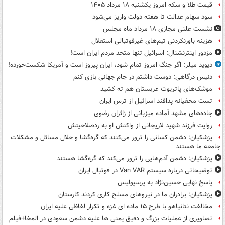
قیمت طلا و سکه امروز یکشنبه ۱۸ مرداد ۱۴۰۵
سود سهام عدالت تا هفته دولت واریز می‌شود
نشست علنی مجازی ۱۸ مرداد ماه مجلس
هزینه باورنکردنی تیم‌های غیرفوتبالی استقلال
مزدور اینترنشنال: اسرائیل تنها متحد مردم ایران است!
دیوید میلر: اگر جنگ امروز تمام شود، ایران پیروز است و آمریکا شکست‌خورده!
دنیس درگاهی: دوست داشتم در جام جهانی بازی کنم
موشک‌های پاتریوت عربستان هم ته‌ کشید
تست مخفیانه پدافند اسرائیل از ترس ایران
جاده‌های مشهد آماده میزبانی از زائران رضوی
روایت فرزند شهید لاریجانی از واکنش او به ردصلاحیتش
پزشکیان: دشمن کسانی را ترور می‌کنند که گره‌گشا و حلال مسائل و مشکلات
جامعه ما هستند
پزشکیان: دشمن آدم‌هایی را ترور می‌کند که گره‌گشا هستند
توضیحاتی درباره سیستم Van VAR در فوتبال ایران
پاسخ نهایی حسین‌نژاد به پرسپولیس
پزشکیان: برادران ما در نیروهای مسلح کاری کردند کارستان
مخالفت نتانیاهو با طرح ۱۵ ماده ای غزه و تکرار لفاظی علیه ایران
تصاویری از عملیات بزرگ و دقیق یمنی ها علیه دشمن سعودی در المخا+فیلم