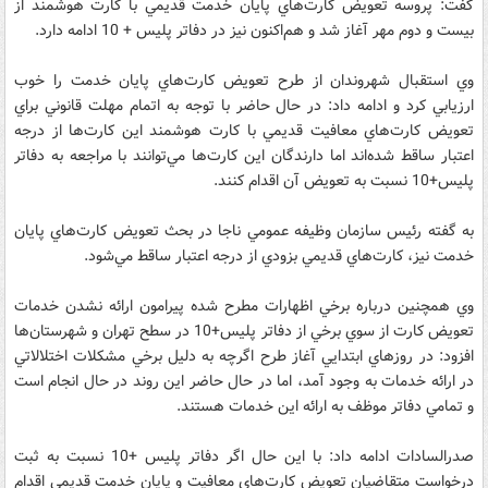
گفت: پروسه تعويض كارت‌هاي پايان خدمت قديمي با كارت هوشمند از
بيست و دوم مهر آغاز شد و هم‌اكنون نيز در دفاتر پليس + 10 ادامه دارد.
وي استقبال شهروندان از طرح تعويض كارت‌هاي پايان خدمت را خوب
ارزيابي كرد و ادامه داد: در حال حاضر با توجه به اتمام مهلت قانوني براي
تعويض كارت‌هاي معافيت قديمي با كارت هوشمند اين كارت‌ها از درجه
اعتبار ساقط شده‌اند اما دارندگان اين كارت‌ها مي‌توانند با مراجعه به دفاتر
پليس+10 نسبت به تعويض آن اقدام كنند.
به گفته رئيس سازمان وظيفه عمومي ناجا در بحث تعويض كارت‌هاي پايان
خدمت نيز، كارت‌هاي قديمي بزودي از درجه اعتبار ساقط مي‌شود.
وي همچنين درباره برخي اظهارات مطرح شده پيرامون ارائه نشدن خدمات
تعويض كارت از سوي برخي از دفاتر پليس‌+‌10 در سطح تهران و شهرستان‌ها
افزود: در روزهاي ابتدايي آغاز طرح اگرچه به دليل برخي مشكلات اختلالاتي
در ارائه خدمات به وجود آمد، اما در حال حاضر اين روند در حال انجام است
و تمامي دفاتر موظف به ارائه اين خدمات هستند.
صدرالسادات ادامه داد: با اين حال اگر دفاتر پليس +10 نسبت به ثبت
درخواست متقاضيان تعويض كارت‌هاي معافيت و پايان خدمت قديمي اقدام