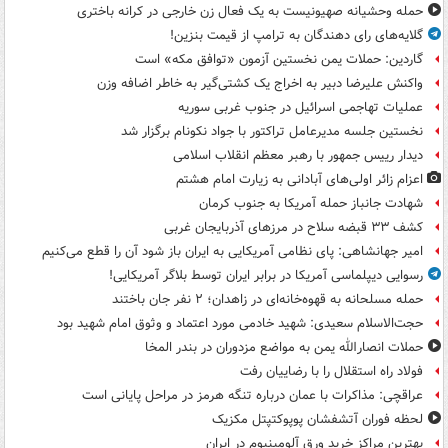
حمله وحشیانه صهیونیست به یک فعال زن خارجی در کرانه باختری
گلایه‌های رای دهندگان به ترامپ از قیمت بنزین!
گاردین: حملات یمن نخستین آزمون «توافق مکه» است
واکنش علیرضا دبیر به اخراج یک کشتی‌گیر به خاطر اضافه وزن
عملیات تهاجمی اسرائیل در جنوب غربی سوریه
نخستین جلسه مدیرعامل تراکتور با جواد نکونام برگزار شد
دیدار رییس جمهور با رهبر معظم انقلاب اسلامی
اعزام زائر اولی‌های آبادانی به زیارت امام هشتم
شهادت جانباز حمله آمریکا به جنوب کرمان
کشف ۳۳ قبضه سلاح در مرزهای آذربایجان غربی
امیر جهانشاهی: پای نظامی آمریکایی به ایران باز شود آن را قطع می‌کنیم
رسوایی دیپلماسی آمریکا در برابر ایران توسط بلاگر آمریکایی!
حمله مسلحانه به قهوه‌خانه‌ای در زاهدان؛ ۲ نفر جان باختند
حجت‌الاسلام سعیدی: شهید خادمی مورد اعتماد و وثوق امام شهید بود
حملات انصارالله یمن به مواضع مزدوران در بندر المخا
فولاد راه استقلال را با رضاییان رفت
عراقچی: مذاکرات با عمان درباره تنگه هرمز در مراحل پایانی است
لحظه فوران آتشفشان پوپوکتپتل مکزیک
بهترین مراکز خرید ورق آلومینیوم در ایران