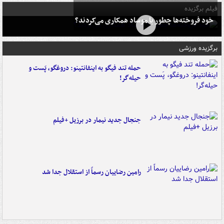
فیلم برگزیده
خود فروخته‌ها چطور با موساد همکاری می‌کردند؟
برگزیده ورزشی
حمله تند فیگو به اینفانتینو: دروغگو، پَست‌ و
حیله‌گر!
جنجال جدید نیمار در برزیل +فیلم
رامین رضاییان رسماً از استقلال جدا شد