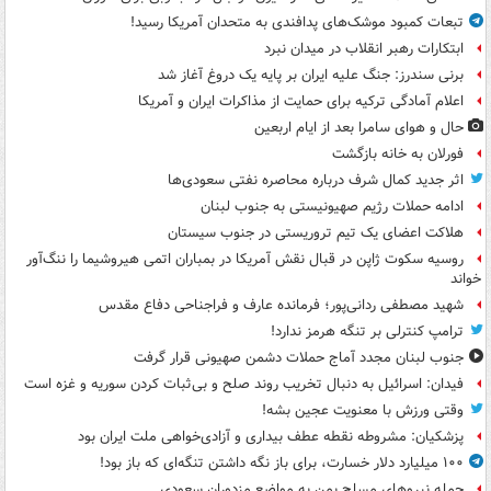
تبعات کمبود موشک‌های پدافندی به متحدان آمریکا رسید!
ابتکارات رهبر انقلاب در میدان نبرد
برنی سندرز: جنگ علیه ایران بر پایه یک دروغ آغاز شد
اعلام آمادگی ترکیه برای حمایت از مذاکرات ایران و آمریکا
حال و هوای سامرا بعد از ایام اربعین
فورلان به خانه بازگشت
اثر جدید کمال شرف درباره محاصره نفتی سعودی‌ها
ادامه حملات رژیم صهیونیستی به جنوب لبنان
هلاکت اعضای یک تیم تروریستی در جنوب سیستان
روسیه سکوت ژاپن در قبال نقش آمریکا در بمباران اتمی هیروشیما را ننگ‌آور
خواند
شهید مصطفی ردانی‌پور؛ فرمانده عارف و فراجناحی دفاع مقدس
ترامپ کنترلی بر تنگه هرمز ندارد!
جنوب لبنان مجدد آماج حملات دشمن صهیونی قرار گرفت
فیدان: اسرائیل به دنبال تخریب روند صلح و بی‌ثبات کردن سوریه و غزه است
وقتی ورزش با معنویت عجین بشه!
پزشکیان: مشروطه نقطه عطف بیداری و آزادی‌خواهی ملت ایران بود
۱۰۰ میلیارد دلار خسارت، برای باز نگه داشتن تنگه‌ای که باز بود!
حمله نیروهای مسلح یمن به مواضع مزدوران سعودی