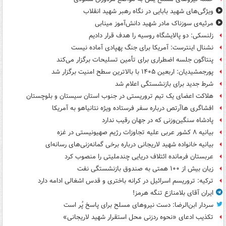
ویژگی‌های شهید بابایی در نگاه رهبر شهید انقلاب
مرثیه‌ی سوزناک مادر شهید دانش‌آموز مینابی
زلنسکی: دو پالایشگاه روسیه را هدف قرار دادیم
نشنال اینترست: آمریکا برای جنگ پهپادی آماده نیست
پنتاگون جلسه اضطراری برای تأمین تسلیحات برگزار می‌کند
پورجمشیدیان: اربعین ۱۴۰۵ با بالاترین سطح امنیت برگزار شد
شرط جدید برای بازنشستگی اعلام شد
هلاکت اعضای یک تیم تروریستی در جنوب استان سیستان و بلوچستان
افشاگری هاآرتص درباره سفر فرستاده ویژه نتانیاهو به آمریکا
پادشاه سنگین‌وزنی که در جهان رقیب ندارد
بیانیه ۸ کشور عربی علیه تجاوزات رژیم صهیونیستی در غزه
بیانیه خانواده شهید لاریجانی درباره برخی گمانه‌زنی‌های رسانه‌ای
عربستان فرمانده ائتلاف دریایی چندملیتی را منصوب کرد
زیان بیش از ۱۰۰ همتی به صندوق‌ بازنشستگی نفت
ترکیه: تروریسم اسرائیل در کرانه باختری و قدس اشغالی ادامه دارد
ایران آقای بلامنازع تنگه هرمز!
سردار ابن‌الرضا: دست نیروهای مسلح برای پاسخ پُر است
تکذیب ادعای «نحوه ردزنی محل استقرار شهید لاریجانی»