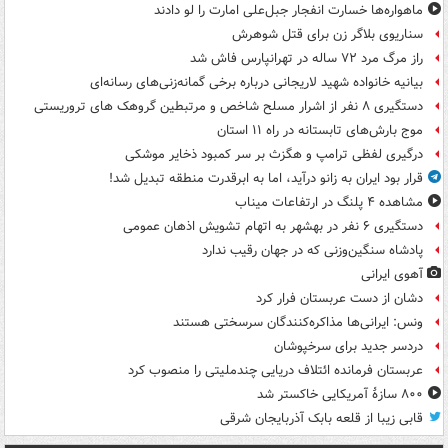
ماهواره‌ها خسارت انفجار جبل‌علی امارت را لو دادند
سناریوی بلاگر زن برای قتل شوهرش
راز مرگ مرد ۷۲ ساله در تهرانپارس فاش شد
بیانیه خانواده شهید لاریجانی درباره برخی گمانه‌زنی‌های رسانه‌ای
دستگیری ۸ نفر از اشرار مسلح شاخص و مرتبطین گروهک های تروریستی
موج بارش‌های تابستانه در راه ۱۱ استان
درگیری لفظی ترامپ و هگزث بر سر کمبود ذخایر موشکی
قرار بود ایران به زانو درآید، اما به ابرقدرت منطقه تبدیل شد!
مشاهده ۴ پلنگ در ارتفاعات میناب
دستگیری ۶ نفر در بهشهر به اتهام تشویش اذهان عمومی
پادشاه سنگین‌وزنی که در جهان رقیب ندارد
آهوی ایرانی
دشان از دست عربستان فرار کرد
ونس: ایرانی‌ها مذاکره‌کنندگان سرسختی هستند
دردسر جدید برای سرخپوشان
عربستان فرمانده ائتلاف دریایی چندملیتی را منصوب کرد
۸۰۰ سازۀ آمریکایی خاکستر شد
قابی زیبا از قلعه بابک آذربایجان شرقی