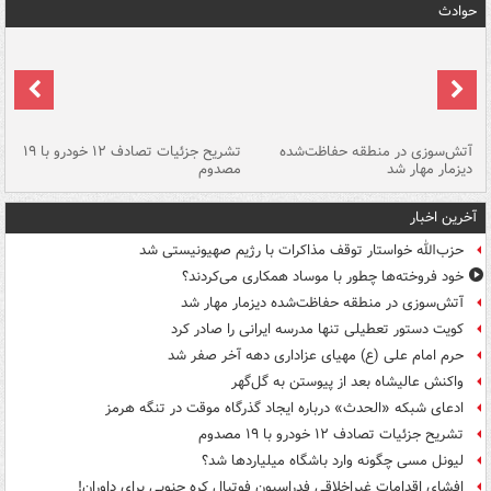
حوادث
تصادف مرگبار در محور اهواز–شوش ۲
آتش‌سوزی در منطقه حفاظت‌شده
تشریح جزئیات تصادف ۱۲ خودرو با ۱۹
پا
دیزمار مهار شد
مصدوم
آخرین اخبار
حزب‌الله خواستار توقف مذاکرات با رژیم صهیونیستی شد
خود فروخته‌ها چطور با موساد همکاری می‌کردند؟
آتش‌سوزی در منطقه حفاظت‌شده دیزمار مهار شد
کویت دستور تعطیلی تنها مدرسه ایرانی را صادر کرد
حرم امام علی (ع) مهیای عزاداری دهه آخر صفر شد
واکنش عالیشاه بعد از پیوستن به گل‌گهر
ادعای شبکه «الحدث» درباره ایجاد گذرگاه موقت در تنگه هرمز
تشریح جزئیات تصادف ۱۲ خودرو با ۱۹ مصدوم
لیونل مسی چگونه وارد باشگاه میلیاردها شد؟
افشای اقدامات غیراخلاقی فدراسیون فوتبال کره جنوبی برای داوران!