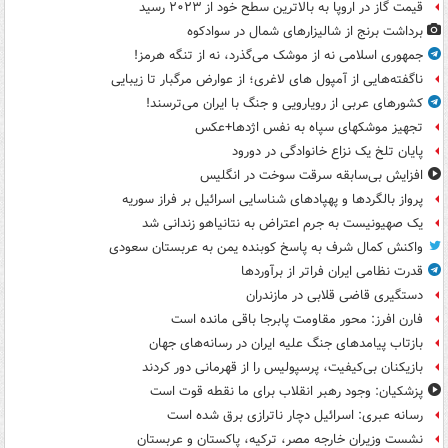
قیمت گاز در اروپا به بالاترین سطح خود از ۲۰۲۳ رسید
برداشت برنج از شالیزارهای شمال در سوادکوه
جمهوری اسلامی نه از موشک می‌گذرد، نه از تنگه هرمز!
ناگفته‌هایی از آمپول های لاغری؛ از عوارض مرگبار تا زیبایی
کشورهای عربی از رویارویی و جنگ با ایران می‌ترسند!
تجهیز موشکهای سپاه به نفس اژدها+عکس
پایان تلخ یک نزاع خانوادگی در دورود
افزایش بی‌سابقه سرقت سوخت در انگلیس
پرواز بالگردها و پهپادهای شناسایی اسرائیل بر فراز سوریه
یک صهیونیست به جرم اعتراض به نتانیاهو زندانی شد
واکنش کمال شرف به پاسخ کوبنده یمن به عربستان سعودی
قدرت نظامی ایران فراتر از برآوردها
دستگیری قاضی قلابی در مازندران
فارن افرز: محور مقاومت پابرجا باقی مانده است
بازتاب پیامدهای جنگ علیه ایران در رسانه‌های جهان
بازیکنان بی‌کیفیت، پرسپولیس را از قهرمانی دور کردند
پزشکیان: وجود رهبر انقلاب برای ما نقطه قوت است
رسانه عبری: اسرائیل دچار ناترازی برق شده است
نشست وزیران خارجه مصر، ترکیه، پاکستان و عربستان