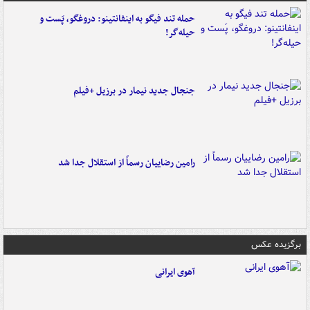
حمله تند فیگو به اینفانتینو: دروغگو، پَست‌ و
حیله‌گر!
جنجال جدید نیمار در برزیل +فیلم
رامین رضاییان رسماً از استقلال جدا شد
برگزیده عکس
آهوی ایرانی