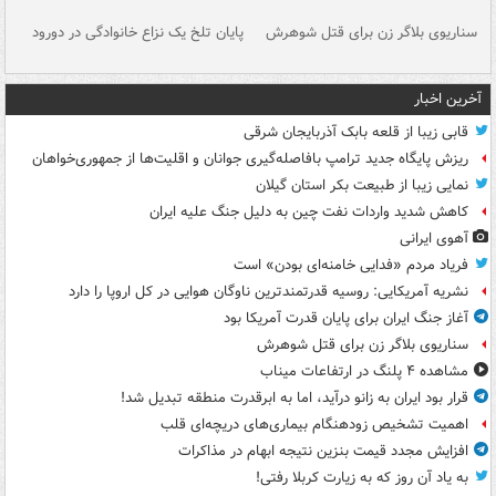
سناریوی بلاگر زن برای قتل شوهرش
پایان تلخ یک نزاع خانوادگی در دورود
و 
آخرین اخبار
قابی زیبا از قلعه بابک آذربایجان شرقی
ریزش پایگاه جدید ترامپ بافاصله‌گیری جوانان و اقلیت‌ها از جمهوری‌خواهان
نمایی زیبا از طبیعت بکر استان گیلان
کاهش شدید واردات نفت چین به دلیل جنگ علیه ایران
آهوی ایرانی
فریاد مردم «فدایی خامنه‌ای بودن» است
نشریه آمریکایی: روسیه قدرتمندترین ناوگان هوایی در کل اروپا را دارد
آغاز جنگ ایران برای پایان قدرت آمریکا بود
سناریوی بلاگر زن برای قتل شوهرش
مشاهده ۴ پلنگ در ارتفاعات میناب
قرار بود ایران به زانو درآید، اما به ابرقدرت منطقه تبدیل شد!
اهمیت تشخیص زودهنگام بیماری‌های دریچه‌ای قلب
افزایش مجدد قیمت بنزین نتیجه ابهام در مذاکرات
به یاد آن روز که به زیارت کربلا رفتی!