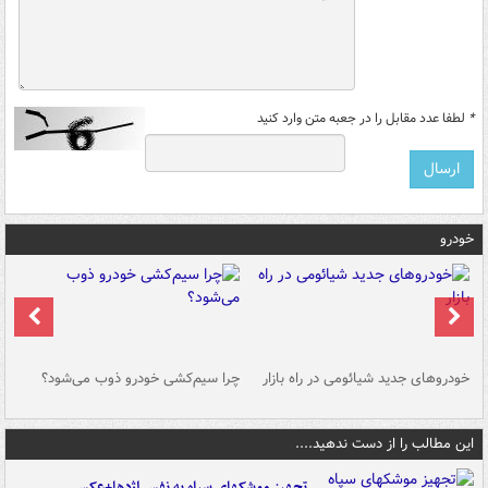
*
لطفا عدد مقابل را در جعبه متن وارد کنید
خودرو
خودروهای جدید شیائومی در راه بازار
چرا سیم‌کشی خودرو ذوب می‌شود؟
شو
این مطالب را از دست ندهید....
تجهیز موشکهای سپاه به نفس اژدها+عکس