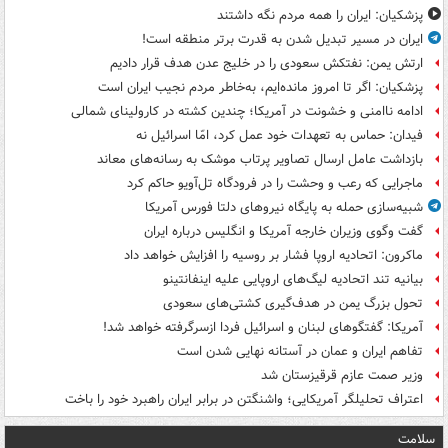
پزشکیان: ایران را همه مردم نگه داشتند
ایران در مسیر تبدیل شدن به قدرت برتر منطقه است!
ارتش یمن: نفتکش سعودی را در خلیج عدن هدف قرار دادیم
پزشکیان: اگر تا امروز مانده‌ایم، به‌خاطر مردم نجیب ایران است
ادامه ناامنی و خشونت در آمریکا؛ چندین کشته در کارولینای شمالی
فیدان: حماس به تعهدات خود عمل کرد، امّا اسرائیل نه
بازداشت عامل ارسال تصاویر پرتاب موشک به رسانه‌های معاند
ماجرایی که رعب و وحشت را در فرودگاه تل‌آویو حاکم کرد
شبیه‌سازی حمله به پایگاه نیروهای دلتا فورس آمریکا
گفت وگوی وزیران خارجه آمریکا و انگلیس درباره ایران
ماکرون: اتحادیه اروپا فشار بر روسیه را افزایش خواهد داد
بیانیه تند اتحادیه لیگ‌های اروپایی علیه اینفانتینو
تحول بزرگ یمن در هدف‌گیری کشتی‌های سعودی
آمریکا: گفتگوهای لبنان و اسرائیل فردا ازسرگرفته خواهد شد!
تفاهم ایران و عمان در آستانه نهایی شدن است
وزیر صمت عازم قرقیزستان شد
اعتراف تحلیلگر آمریکایی؛ واشنگتن در برابر ایران راهبرد خود را باخت
سلامت