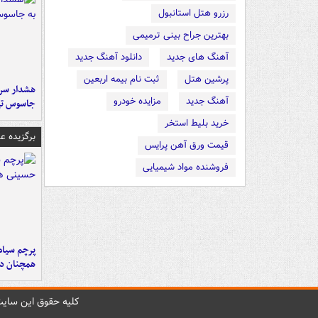
رزرو هتل استانبول
بهترین جراح بینی ترمیمی
آهنگ های جدید
دانلود آهنگ جدید
پرشین هتل
ثبت نام بیمه اربعین
هشدار سرم
آهنگ جدید
مزایده خودرو
جاسوس تی
خرید بلیط استخر
برگزیده 
قیمت ورق آهن پرایس
فروشنده مواد شیمیایی
پرچم سیاه
همچنان در
کليه حقوق اين سايت 