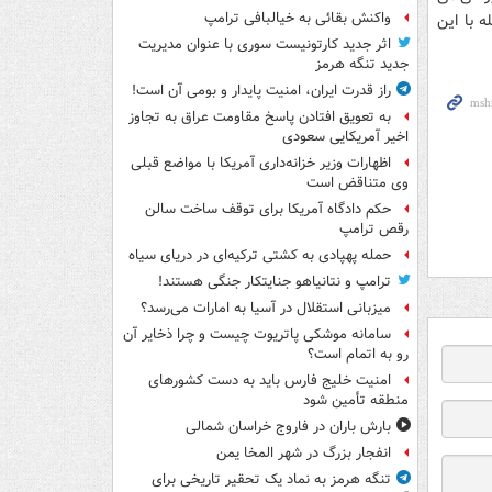
واکنش بقائی به خیالبافی ترامپ
ه با این
اثر جدید کارتونیست سوری با عنوان مدیریت
جدید تنگه هرمز
راز قدرت ایران، امنیت پایدار و بومی آن است!
به تعویق افتادن پاسخ مقاومت عراق به تجاوز
اخیر آمریکایی سعودی
اظهارات وزیر خزانه‌داری آمریکا با مواضع قبلی
وی متناقض است
حکم دادگاه آمریکا برای توقف ساخت سالن
رقص ترامپ
حمله پهپادی به کشتی ترکیه‌ای در دریای سیاه
ترامپ و نتانیاهو جنایتکار جنگی هستند!
میزبانی استقلال در آسیا به امارات می‌رسد؟
سامانه موشکی پاتریوت چیست و چرا ذخایر آن
رو به اتمام است؟
امنیت خلیج فارس باید به دست کشورهای
منطقه تأمین شود
بارش باران در فاروج خراسان شمالی
انفجار بزرگ در شهر المخا یمن
تنگه هرمز به نماد یک تحقیر تاریخی برای