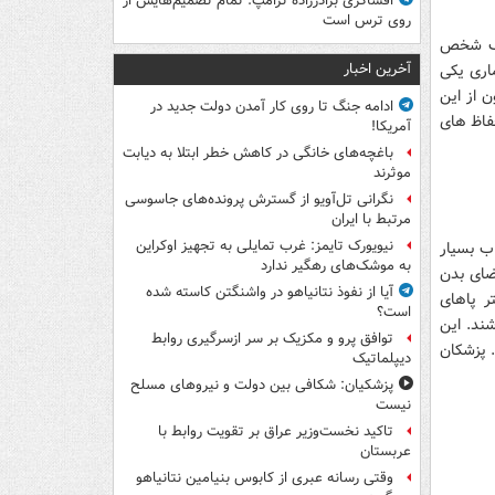
افشاگری برادرزاده ترامپ: تمام تصمیم‌هایش از
روی ترس است
 فک شخص
آخرین اخبار
اری یکی
به شمار می آید و تنها در آمریکا بیش از 40 میلیون از این
ادامه جنگ تا روی کار آمدن دولت جدید در
حفاظ های
آمریکا!
باغچه‌های خانگی در کاهش خطر ابتلا به دیابت
موثرند
نگرانی تل‌آویو از گسترش پرونده‌های جاسوسی
مرتبط با ایران
نیویورک تایمز: غرب تمایلی به تجهیز اوکراین
ب بسیار
به موشک‌های رهگیر ندارد
ضای بدن
آیا از نفوذ نتانیاهو در واشنگتن کاسته شده
ر پاهای
است؟
شند. این
توافق پرو و مکزیک بر سر ازسرگیری روابط
. پزشکان
دیپلماتیک
پزشکیان: شکافی بین دولت و نیروهای مسلح
نیست
تاکید نخست‌وزیر عراق بر تقویت روابط با
عربستان
وقتی رسانه عبری از کابوس بنیامین نتانیاهو