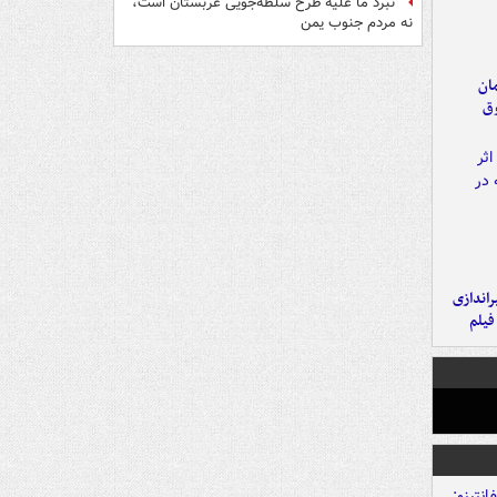
نبرد ما علیه طرح سلطه‌جویی عربستان است،
نه مردم جنوب یمن
مان
وق
یراندازی
فیلم