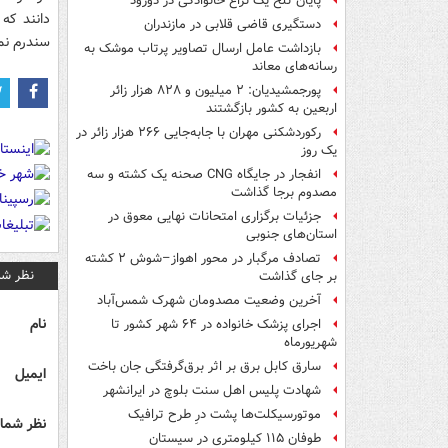
پایان تلخ یک نزاع خانوادگی در دورود
دانند که 
دستگیری قاضی قلابی در مازندران
سندرم نمی
بازداشت عامل ارسال تصاویر پرتاب موشک به
رسانه‌های معاند
پورجمشیدیان: ۲ میلیون و ۸۲۸ هزار زائر
اربعین به کشور بازگشتند
رکوردشکنی مهران با جابه‌جایی ۲۶۶ هزار زائر در
یک روز
انفجار در جایگاه CNG صحنه یک کشته و سه
مصدوم برجا گذاشت
جزئیات برگزاری امتحانات نهایی معوق در
استان‌های جنوبی
تصادف مرگبار در محور اهواز–شوش ۲ کشته
نظر شم
بر جای گذاشت
آخرین وضعیت مصدومان شهرک شمس‌آباد
نام
اجرای پزشک خانواده در ۶۴ شهر کشور تا
شهریورماه
سارق کابل برق بر اثر برق‌گرفتگی جان باخت
ایمیل
شهادت پلیس اهل سنت بلوچ در ایرانشهر
موتورسیکلت‌ها پشت درِ طرح ترافیک
نظر شما 
طوفان ۱۱۵ کیلومتری در سیستان