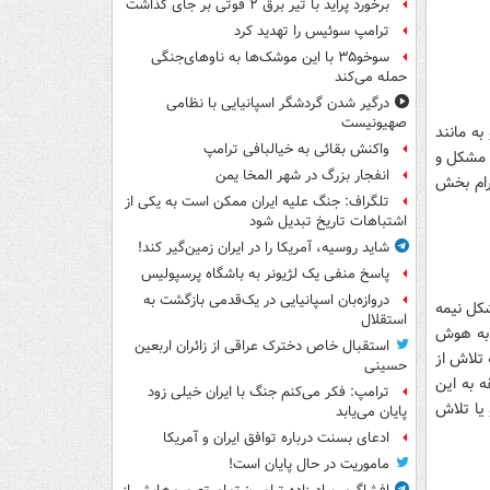
برخورد پراید با تیر برق ۲ فوتی بر جای گذاشت
ترامپ سوئیس را تهدید کرد
سوخو۳۵ با این موشک‌ها به ناوهای‌جنگی
حمله می‌کند
درگیر شدن گردشگر اسپانیایی با نظامی
صهیونیست
ه مانند
واکنش بقائی به خیالبافی ترامپ
 مشکل و
انفجار بزرگ در شهر المخا یمن
رام بخش
تلگراف: جنگ علیه ایران ممکن است به یکی از
اشتباهات تاریخ تبدیل شود
شاید روسیه، آمریکا را در ایران زمین‌گیر کند!
پاسخ منفی یک لژیونر به باشگاه پرسپولیس
دروازه‌بان اسپانیایی در یک‌قدمی بازگشت به
شکل نیمه
استقلال
 به هوش
استقبال خاص دخترک عراقی از زائران اربعین
 تلاش از
حسینی
شخص مبتلا ممکن است او را در حدود 10 الی 20 دقیقه به این
ترامپ: فکر می‌کنم جنگ با ایران خیلی زود
یا تلاش
پایان می‌یابد
ادعای بسنت درباره توافق ایران و آمریکا
ماموریت در حال پایان است!