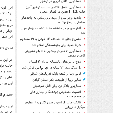
دستگیری قاتل فراری در نوشهر
این گونه 
دستگیری عامل انتشار مطالب توهین‌آمیز
علیه زائران اربعین در فضای مجازی
درک نکرد
بازدید وزیر نیرو از روند برق‌رسانی به واحدهای
روز دارای
صنعتی بازسازی‌شده
برای مدته
آتش‌سوزی در منطقه حفاظت‌شده دیزمار مهار
دیگر از ع
شد
این بیمار
تشریح جزئیات تصادف ۱۲ خودرو با ۱۹ مصدوم
شرط جدید برای بازنشستگی اعلام شد
اخلال تن
دستگیری ۶ نفر در بهشهر به اتهام تشویش
اذهان عمومی
در این س
موج بارش‌های تابستانه در راه ۱۱ استان
حالت برا
راز مرگ مرد ۷۲ ساله در تهرانپارس فاش شد
دهد و ممک
قابی زیبا از قلعه بابک آذربایجان شرقی
هایی مثل 
نمایی زیبا از طبیعت بکر استان گیلان
این بیماری اس
سناریوی بلاگر زن برای قتل شوهرش
اهمیت تشخیص زودهنگام بیماری‌های
سندرم کل
دریچه‌ای قلب
ناگفته‌هایی از آمپول های لاغری؛ از عوارض
مرگبار تا زیبایی
در هر شبا