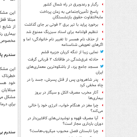
رگبار و رعدوبرق در راه شمال کشور
پاسخ تأمین‌اجتماعی به زمان پرداخت
این مشکل
مابه‌التفاوت حقوق بازنشستگان
مبتلا قف
برخورد پراید با تیر برق ۲ فوتی بر جای گذاشت
تنظیم قولنامه برای اسناد سبزرنگ ممنوع شد
بیماری رن
از حذف نام همسر تا تغییر نام خانوادگی؛ اما و
مخصوص فک
اگرهای تعویض شناسنامه
نمایی زیبا از تنگه کریان جزیره قشم
سندرم پا
حادثه غرق‌شدگی در طاقانک ۲ قربانی گرفت
مسجد جامع یزد، از باشکوه‌ترین معماری‌های
این مشکل
ایران
خطرناک ت
پدر شاهرودی پس از قتل پسرش، جسد را در
خود هستن
چاه مخفی کرد
مبتلایان 
آثار مخرب مصرف الکل و سیگار در بروز
مشکل می ت
بیماری‌ها
برای درما
چرا مغز در هنگام خواب، انرژی خود را خالی
می‌کند؟
آیا مصرف قهوه و نوشیدنی‌های کافئین‌دار در
دوران بارداری مجاز است؟
چرا تابستان فصل محبوب میکروب‌هاست؟
سندرم بی خواب