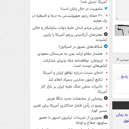
آمریکا تبدیل شد!
ماموریت در حال پایان است!
۲۰ حمله رژیم صهیونیستی به درعا و قنیطره در
یک هفته
خیزش مردم لبنان علیه دولت سازشکار و خائن
معترضان آرژانتینی پرچم آمریکا را پایین
کشیدند
شکاف‌های عمیق در اسرائیل!
هشدار مقام ارشد یمن به عربستان سعودی
بررسی: 0
اردوغان: توافقنامه مکه پذیرای مشارکت
کشورهای دوست است
ادعای بسنت درباره توافق ایران و آمریکا
پاسخ
نتایج آزمون مدارس سمپاد اعلام شد
تاثیرات منفی جنگ علیه ایران بر بازار کار
آمریکا
رونمایی از مختصات جدید تنگۀ هرمز
روبیو در رأس فشار حداکثری آمریکا برای تغییر
مسیر کوبا
تصویری از تمرینات ترابزون اسپور با حضور
ساویچ، صلاح و اونانا