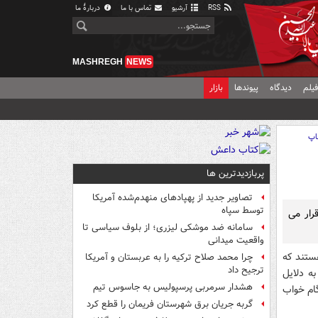
RSS
آرشیو
تماس با ما
دربارهٔ ما
MASHREGH
NEWS
یلم
دیدگاه
پیوندها
بازار
اپ
پربازدیدترین ها
تصاویر جدید از پهپادهای منهدم‌شده آمریکا
توسط سپاه
رار می
سامانه ضد موشکی لیزری؛ از بلوف سیاسی تا
واقعیت میدانی
هستند که
چرا محمد صلاح ترکیه را به عربستان و آمریکا
ترجیح داد
به دلایل
هشدار سرمربی پرسپولیس به جاسوس تیم
ام خواب
گربه جریان برق شهرستان فریمان را قطع کرد