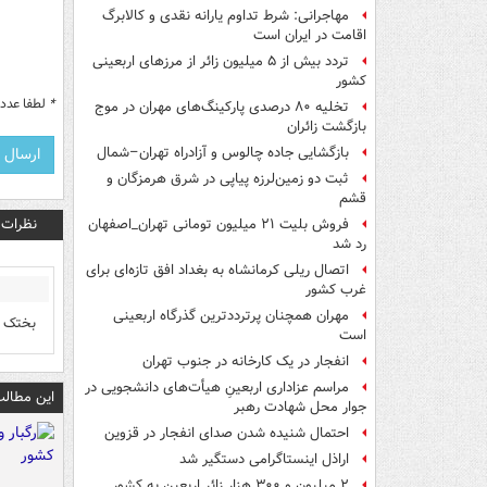
مهاجرانی: شرط تداوم یارانه نقدی و کالابرگ
اقامت در ایران است
تردد بیش از ۵ میلیون زائر از مرزهای اربعینی
کشور
*
لطفا عدد م
تخلیه ۸۰ درصدی پارکینگ‌های مهران در موج
بازگشت زائران
بازگشایی جاده چالوس و آزادراه تهران–شمال
ثبت دو زمین‌لرزه پیاپی در شرق هرمزگان و
قشم
نظرات
فروش بلیت ۲۱ میلیون تومانی تهران_اصفهان
رد شد
اتصال ریلی کرمانشاه به بغداد افق تازه‌ای برای
غرب کشور
مهران همچنان پرترددترین گذرگاه اربعینی
بختک
است
انفجار در یک کارخانه در جنوب تهران
مراسم عزاداری اربعینِ هیأت‌های دانشجویی در
این مطالب
جوار محل شهادت رهبر
احتمال شنیده شدن صدای انفجار در قزوین
اراذل اینستاگرامی دستگیر شد
۲ میلیون و ۳۰۰ هزار زائر اربعین به کشور