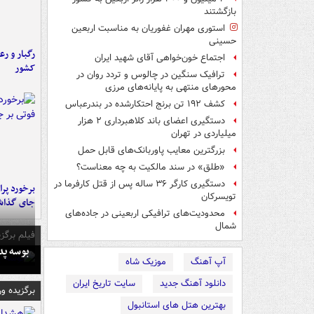
بازگشتند
استوری مهران غفوریان به مناسبت اربعین
حسینی
رگبار و رع
اجتماع خون‌خواهی آقای شهید ایران
کشور
ترافیک سنگین در چالوس و تردد روان در
محورهای منتهی به پایانه‌های مرزی
کشف ۱۹۲ تن برنج احتکارشده در بندرعباس
دستگیری اعضای باند کلاهبرداری ۲ هزار
میلیاردی در تهران
بزرگترین معایب پاوربانک‌های قابل حمل
«طلق» در سند مالکیت به چه معناست؟
دستگیری کارگر ۳۶ ساله پس از قتل کارفرما در
تویسرکان
جای گذا
محدودیت‌های ترافیکی اربعینی در جاده‌های
شمال‌
فیلم برگزی
بوسه‌ پ
آپ آهنگ
موزیک شاه
دانلود آهنگ جدید
سایت تاریخ ایران
برگزیده و
بهترین هتل های استانبول