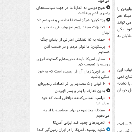
می‌گوید
هیچ دولتی به اندازۀ ما در جهت سیاست‌های
ابیدن را
رهبری قدم برنداشت
بتلا هر
پزشکیان: هرگز استعفا نداده‌ام و نخواهم داد
می تواند
تجاوزات مجدد رژیم صهیونیستی به جنوب
شود. یکی
لبنان
لایان به
حمله به ۱۵ نفتکش‌ اماراتی از ابتدای جنگ
پزشکیان: ما نوکر مردم و در خدمت آنان
هستیم
سنای آمریکا لایحه تحریم‌های گسترده انرژی
روسیه را تصویب کرد
واب این
عراقچی: زمان آن فرا رسیده است که به خود
شان نمی
متکی باشیم
با نشانه
۶ فوتی و ۵ مصدوم بر اثر تصادف زنجیره‌ای
حل درمان
بدون تعارف با پدر و پسر قهرمان
ترامپ التماس‌کننده توافقی است که خود
ویران کرد
معادله محاصره در برابر محاصره را ادامه
می‌دهیم
تحریم‌های جدید ضد ایرانی آمریکا
این بیماری به شرایطی گفته می شود که در طی آن شخص به خواب زیادی ، برای نمونه 20 ساعت
شاید روسیه، آمریکا را در ایران زمین‌گیر کند!
راثتی می