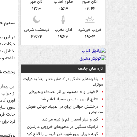
اذان صبح
طلوع آفتاب
اذان ظهر
۱۲:۱۰
۰۵:۱۷
۰۳:۴۲
سندرم حر
غروب خورشید
اذان مغرب
نیمه‌شب شرعی
۱۹:۰۳
۱۹:۲۳
۲۳:۲۲
در این ب
حرکات بد
اختلال ب
داشته و 
تازه های جامعه
وحشت شب
باغچه‌های خانگی در کاهش خطر ابتلا به دیابت
موثرند
این بیمار
۶ فوتی و ۵ مصدوم بر اثر تصادف زنجیره‌ای
از خواب 
نتایج آزمون مدارس سمپاد اعلام شد
آوری کامل
درخشش جوانان ایران در المپیاد جهانی هوش
مصنوعی
حالت فرو
گرد و غبار آسمان قم را تیره می‌کند
فرد برای 
ترافیک سنگین در محورهای خروجی مازندران
گربه جریان برق شهرستان فریمان را قطع کرد
بروکسیس