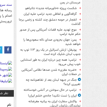
عربستان در یمن
سند سری 
شکست پروژه «خاورمیانه جدید» نتانیاهو
رسانه ها
گزافه‌گویی و لفاظی جدید ترامپ علیه ایران
اعدام را 
انفجار در حومه دمشق چند کشته و زخمی برجا
تروریستی 
گذاشت
موج تهدید علیه قضات آمریکایی پس از صدور
حکم علیه ترامپ
یمن: جهان به‌زودی صدای ناله سعودی‌ها را
خواهد شنید
یونیفل: ارتش اسرائیل در یک روز ۱۱۳ توپ به
جنوب لبنان شلیک کرده است
ترامپ: همه چیز درباره ایران به طور استثنایی
خوب پیش می‌رود
«ضربه مغزی» شدن صدها نظامی آمریکایی
در حملات ایران
جنگ در جبهه لبنان بعد از تفاهم‌نامه چه
تغییری کرده؟
ترامپ در حال سوختن در آتشی خودساخته
نظر شم
ایران را تست نکنید! جاده‌ی خشم ایران!
واکنش سفارت ایران به بیانیه مغرضانه
نام
نمایندگان پارلمان اتریش