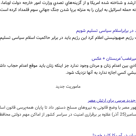
رشد و شناخته شده امريكا و از گزينه‌هاي تصدي وزارت امور خارجه دولت اوباما،‌ با
نه حمله اسرائيل به ايران را به منزله برپا شدن جنگ جهاني سوم قلمداد كرده است.
د در برابراسلام سیاسی تسلیم شویم
رژیم صهیونیستی اعلام کرد این رژیم باید در برابر حاکمیت اسلام سیاسی تسلیم
میرغضب"عربستان + عکس
دي بين اعدام زنان و مردان وجود ندارد جز اينکه زنان بايد موقع اعدام حجاب داش
لبشي کسي اجازه ندارد به آنها نزديک شود.
ماموریت جدید
جدید مرسی برای ارتش مصر
ر مصر با وضع قانونی به نیروهای مسلح دستور داد تا پایان همه‌پرسی قانون اس
یران در آمریکا کلید خورد!