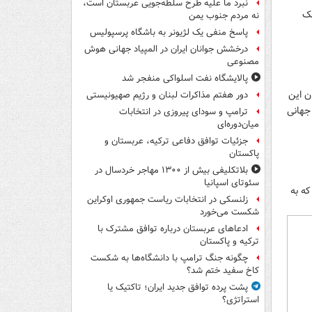
نبرد ما علیه طرح سلطه‌جویی عربستان است،
حک
نه مردم جنوب یمن
پاسخ منفی یک لژیونر به باشگاه پرسپولیس
درخشش جوانان ایران در المپیاد جهانی هوش
مصنوعی
پالایشگاه نفت اسلواکی منفجر شد
ن این
دور هفتم مذاکرات لبنان و رژیم صهیونیستی
جهانی
ترامپ و سودای پیروزی در انتخابات
میان‌دوره‌ای
جزئیات توافق دفاعی ترکیه، عربستان و
پاکستان
بلاتکلیفی بیش از ۱۳۰۰ مهاجر خردسال در
سئوتای اسپانیا
که به
زلنسکی در انتخابات ریاست جمهوری اوکراین
شکست می‌خورد
ادعاهای عربستان درباره توافق مشترک با
ترکیه و پاکستان
چگونه جنگ ترامپ با دانشگاه‌ها به شکست
کاخ سفید ختم شد؟
پشت پرده توافق جدید ایران؛ تاکتیک یا
استراتژی؟