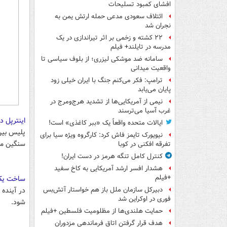
افشای کمبود تسلیحات
ائتلاف سعودی مدعی حمله ارتش یمن به
نجران شد
۲۲ کشته و زخمی بر اثر تیراندازی در یک
مدرسه در تایلند+ فیلم
سامانه ضد موشکی لیزری؛ از بلوف سیاسی تا
واقعیت میدانی
ترامپ: فکر می‌کنم جنگ با ایران خیلی زود
پایان می‌یابد
نیمی از آمریکایی‌ها از تشدید هرج‌ومرج در
غرب آسیا می‌ترسند
اینترپل د
ایالات متحده واقعاً یک «ببر کاغذی» است!
پلیس بین
نیویورک تایمز فاش کرد: کارگروه ویژه سیا برای
سنگین مال
تفرقه افکنی در کوبا
کنترل کامل تنگه هرمز در دست ایران!
هشدار افسر ارشد آمریکایی به کاخ سفید
+فیلم
ساخت یک 
دبیرکل سازمان ملل باز هم خواستار آتش‌بس
فوری در اوکراین شد
شود.
حمایت هلندی‌ها از مظلومیت فلسطین +فیلم
هدف قرار گرفتن اتاق‌ فرماندهی مزدوران