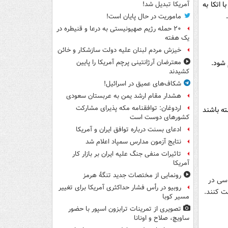
 اتكا به
آمریکا تبدیل شد!
ماموریت در حال پایان است!
۲۰ حمله رژیم صهیونیستی به درعا و قنیطره در
یک هفته
خیزش مردم لبنان علیه دولت سازشکار و خائن
 شود.
معترضان آرژانتینی پرچم آمریکا را پایین
کشیدند
شکاف‌های عمیق در اسرائیل!
هشدار مقام ارشد یمن به عربستان سعودی
اردوغان: توافقنامه مکه پذیرای مشارکت
ته باشند
کشورهای دوست است
ادعای بسنت درباره توافق ایران و آمریکا
نتایج آزمون مدارس سمپاد اعلام شد
تاثیرات منفی جنگ علیه ایران بر بازار کار
آمریکا
رونمایی از مختصات جدید تنگۀ هرمز
اسی در
روبیو در رأس فشار حداکثری آمریکا برای تغییر
مسیر کوبا
تصویری از تمرینات ترابزون اسپور با حضور
ساویچ، صلاح و اونانا