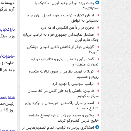
ديپلمات ا
پشت پرده توافق جدید ایران؛ تاکتیک یا
استراتژی؟
آن،‌ هرگو
ادعای تکراری ترامپ درمورد تمایل ایران برای
دستیابی به توافق
بحران در راه‌آهن انگلیس ادامه دارد
باراک:بای
هشدار نمایندگان جمهوری‌خواه به ترامپ درباره
وزیر جنگ 
جنگ علیه ایران
گزارشی دیگر از کاهش ذخایر کلیدی موشکی
آمریکا
خاطرات"
گفت وگوی تلفنی مودی و نتانیاهو درباره
تفاوت زيا
تحولات منطقه‌ای
و به جز ا
کوبا: با تهدید نظامی از سوی ایالات متحده
روبه‌رو هستیم
ترامپ سوئیس را تهدید کرد
طالبان: داعش را به طور کامل در افغانستان
سرکوب کردیم
ماموریت 
رئیس‌جمهو
امضای سران پاکستان، عربستان و ترکیه برای
«دفاع جمعی»
روز 15 دسامبر(25 آذر) علاوه بر برقراری امنیت در سراسر کشور از اماکن مهم دولتی محافظت کنند.
پوتین و محمد بن زاید درباره اوضاع منطقه
خلیج فارس گفت‌وگو کردند
افشاگری برادرزاده ترامپ: تمام تصمیم‌هایش از
حمله به ا