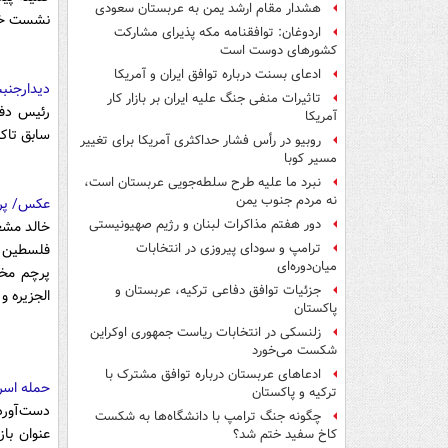
هشدار مقام ارشد یمن به عربستان سعودی
نشست خود را روز یکشنبه
اردوغان: توافقنامه مکه پذیرای مشارکت
کشورهای دوست است
ادعای بسنت درباره توافق ایران و آمریکا
دیدارجنب
تاثیرات منفی جنگ علیه ایران بر بازار کار
رئیس دفت
آمریکا
سابق تاکی
روبیو در رأس فشار حداکثری آمریکا برای تغییر
مسیر کوبا
نبرد ما علیه طرح سلطه‌جویی عربستان است،
نه مردم جنوب یمن
عکس/ پرچ
دور هفتم مذاکرات لبنان و رژیم صهیونیستی
خالد مشع
فلسطين ب
ترامپ و سودای پیروزی در انتخابات
میان‌دوره‌ای
پرچم مخا
جزئیات توافق دفاعی ترکیه، عربستان و
الجزيره و ا
پاکستان
زلنسکی در انتخابات ریاست جمهوری اوکراین
شکست می‌خورد
ادعاهای عربستان درباره توافق مشترک با
حمله اسرا
ترکیه و پاکستان
چگونه جنگ ترامپ با دانشگاه‌ها به شکست
عنوان با
کاخ سفید ختم شد؟