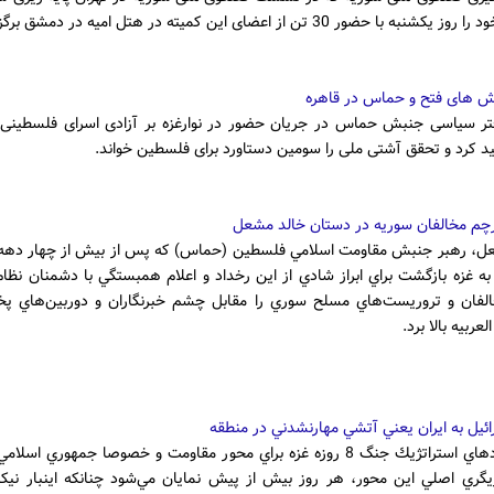
 با حضور 30 تن از اعضای این کمیته در هتل امیه در دمشق برگزار کرد.
ش های فتح و حماس در قاهره
ر سیاسی جنبش حماس در جریان حضور در نوارغزه بر آزادی اسرای فلسطینی 
د کرد و تحقق آشتی ملی را سومین دستاورد برای فلسطین خواند.
م مخالفان سوريه در دستان خالد مشعل
ل، رهبر جنبش مقاومت اسلامي فلسطين (حماس) که پس از بيش از چهار دهه 
ه غزه بازگشت براي ابراز شادي از اين رخداد و اعلام همبستگي با دشمنان نظام
لفان و تروريست‌هاي مسلح سوري را مقابل چشم خبرنگاران و دوربين‌هاي پ
لعربيه بالا برد.
ئيل به ايران يعني آتشي مهارنشدني در منطقه
دست‌آوردهاي استراتژيك جنگ 8 روزه غزه براي محور مقاومت و خصوصا جمهوري اسلا
زيگري اصلي اين محور، هر روز بيش از پيش نمايان مي‌شود چنانكه اينبار نيكل