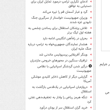
ادعای تکراری ترامپ درمورد تمایل ایران برای
دستیابی به توافق
گرد و غبار آسمان قم را تیره می‌کند
وزیران صهیونیست خواستار از سرگیری جنگ
نابودی غزه شدند
تلاش پزشکان استقلال برای رساندن چشمی به
هفته اول لیگ برتر
بحران در راه‌آهن انگلیس ادامه دارد
هشدار نمایندگان جمهوری‌خواه به ترامپ درباره
جنگ علیه ایران
وینگر آفریقایی پرسپولیس ماندنی شد
ترافیک سنگین در محورهای خروجی مازندران
 جرایم
درگیر شدن گردشگر اسپانیایی با نظامی
صهیونیست
گزارشی دیگر از کاهش ذخایر کلیدی موشکی
آمریکا
دروازه‌بان اسپانیایی در یک‌قدمی بازگشت به
استقلال
از می
تنگه هرمز ریاض را وادار به تخفیف‌دهی نفتی
کرد
خرید گران استقلال سر از یونان درآورد