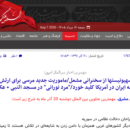
جمعه ۱۶ مرداد ۱۴۰۵ -
Aug 7 2026
ی
دفاع و امنیت
جهاد و مقاومت
حسینیه
فرهنگ و هنر
جامعه
اقتصاد
عکس و ف
176
تاریخ انتشار:
۲۰ آذر ۱۳۹۱ - ۱۷:۵۳
۱ نظر
چ
مهمترین اخبار بین‌الملل امروز؛
یونیستها از سخنرانی مشعل/ماموریت جدید مرسی برای ارتش
ه ایران در آمریکا کلید خورد/"مرد نورانی" در مسجد النبی + عک
مشرق
،
مهمترین عناوین بین الملل دوشنبه 20 آذر ماه به شرح زیر است:
احان دخالت نظامی در سوریه
 دیگر کشورهای غربی همزمان با دامن زدن به شایعه‌ای در تلاش هستند تا زمین