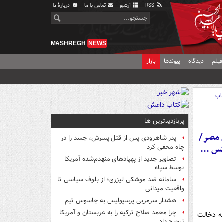
RSS
آرشیو
تماس با ما
دربارهٔ ما
MASHREGH
NEWS
یلم
دیدگاه
پیوندها
بازار
اپ
پربازدیدترین ها
 مصر/
پدر شاهرودی پس از قتل پسرش، جسد را در
س ...
چاه مخفی کرد
تصاویر جدید از پهپادهای منهدم‌شده آمریکا
توسط سپاه
سامانه ضد موشکی لیزری؛ از بلوف سیاسی تا
واقعیت میدانی
هشدار سرمربی پرسپولیس به جاسوس تیم
چرا محمد صلاح ترکیه را به عربستان و آمریکا
ه دخالت
ترجیح داد