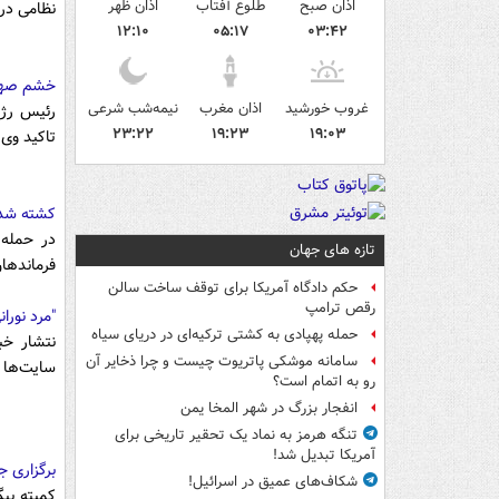
اذان صبح
طلوع آفتاب
اذان ظهر
نظامی در 
۱۲:۱۰
۰۵:۱۷
۰۳:۴۲
خشم صهیو
غروب خورشید
اذان مغرب
نیمه‌شب شرعی
رئیس رژی
۲۳:۲۲
۱۹:۲۳
۱۹:۰۳
تاکید وی 
کشته شدن
در حمله 
تازه های جهان
فرماندها
حکم دادگاه آمریکا برای توقف ساخت سالن
رقص ترامپ
"مرد نورا
حمله پهپادی به کشتی ترکیه‌ای در دریای سیاه
نتشار خب
سامانه موشکی پاتریوت چیست و چرا ذخایر آن
سایت‌ها 
رو به اتمام است؟
انفجار بزرگ در شهر المخا یمن
تنگه هرمز به نماد یک تحقیر تاریخی برای
آمریکا تبدیل شد!
برگزاری 
شکاف‌های عمیق در اسرائیل!
کمیته پی