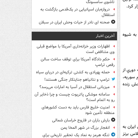
تاشوی سامسونگ
دروازه‌بان اسپانیایی در یک‌قدمی بازگشت به
استقلال
صحنه ای نادر از حیات وحش ایران در سبلان
به شیوه
آخرین اخبار
اظهارات وزیر خزانه‌داری آمریکا با مواضع قبلی
وی متناقض است
حکم دادگاه آمریکا برای توقف ساخت سالن
رقص ترامپ
دوري از
حمله پهپادی به کشتی ترکیه‌ای در دریای سیاه
 سوريه،
ترامپ و نتانیاهو جنایتکار جنگی هستند!
خش زنده
میزبانی استقلال در آسیا به امارات می‌رسد؟
سامانه موشکی پاتریوت چیست و چرا ذخایر آن
رو به اتمام است؟
امنیت خلیج فارس باید به دست کشورهای
منطقه تأمین شود
بارش باران در فاروج خراسان شمالی
مي ايران به
انفجار بزرگ در شهر المخا یمن
اس برنز
تنگه هرمز به نماد یک تحقیر تاریخی برای