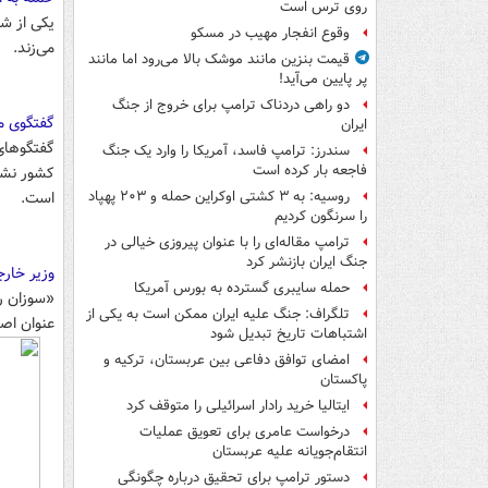
روی ترس است
یکی از شب
وقوع انفجار مهیب در مسکو
می‌زند.
قیمت بنزین مانند موشک بالا می‌رود اما مانند
پر پایین می‌آید!
دو راهی دردناک ترامپ برای خروج از جنگ
گفتگوی م
ایران
گفتگوهای 
سندرز: ترامپ فاسد، آمریکا را وارد یک جنگ
فاجعه بار کرده است
کشور نشا
است.
روسیه: به ۳ کشتی اوکراین حمله و ۲۰۳ پهپاد
را سرنگون کردیم
ترامپ مقاله‌ای را با عنوان پیروزی خیالی در
جنگ ایران بازنشر کرد
وزیر خارج
حمله سایبری گسترده به بورس آمریکا
«سوزان را
تلگراف: جنگ علیه ایران ممکن است به یکی از
عنوان اصل
اشتباهات تاریخ تبدیل شود
امضای توافق دفاعی بین عربستان، ترکیه و
پاکستان
ایتالیا خرید رادار اسرائیلی را متوقف کرد
درخواست عامری برای تعویق عملیات
انتقام‌جویانه علیه عربستان
دستور ترامپ برای تحقیق درباره چگونگی