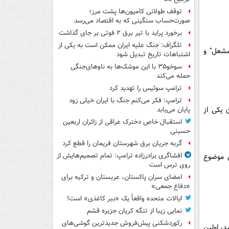
توقف طولانی کامیون‌ها پشت مرز؛
صورت‌حساب سنگینی که به اقتصاد می‌رسد
برخورد پراید با تیر برق ۲ فوتی بر جای گذاشت
تلگراف: جنگ علیه ایران ممکن است به یکی از
مشعل" و
اشتباهات تاریخ تبدیل شود
سوخو۳۵ با این موشک‌ها به ناوهای‌جنگی
حمله می‌کند
ترامپ سوئیس را تهدید کرد
ترامپ: فکر می‌کنم جنگ با ایران خیلی زود
 یکی از
پایان می‌یابد
استقبال خاص دخترک عراقی از زائران اربعین
حسینی
گربه جریان برق شهرستان فریمان را قطع کرد
افشاگری برادرزاده ترامپ: تمام تصمیم‌هایش از
ن موضوع
روی ترس است
امضای سران پاکستان، عربستان و ترکیه برای
«دفاع جمعی»
ایالات متحده واقعاً یک «ببر کاغذی» است!
نمایی زیبا از تنگه کریان جزیره قشم
رکوردشکنی پیش‌فروش جدیدترین گوشی‌های
، اولین