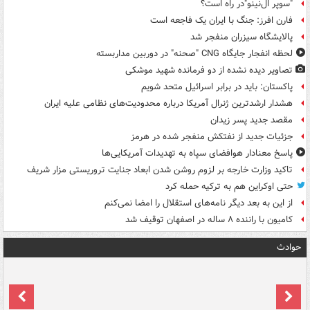
"سوپر ال‌نینو"در راه است؟
فارن افرز: جنگ با ایران یک فاجعه است
پالایشگاه سیزران منفجر شد
لحظه انفجار جایگاه CNG "صحنه" در دوربین مداربسته
تصاویر دیده‌ نشده از دو فرمانده شهید موشکی
پاکستان: باید در برابر اسرائیل متحد شویم
هشدار ارشدترین ژنرال آمریکا درباره محدودیت‌های نظامی علیه ایران
مقصد جدید پسر زیدان
جزئیات جدید از نفتکش منفجر شده در هرمز
پاسخ معنادار هوافضای سپاه به تهدیدات آمریکایی‌ها
تاکید وزارت خارجه بر لزوم روشن شدن ابعاد جنایت تروریستی مزار شریف
حتی اوکراین هم به ترکیه حمله کرد
از این به بعد دیگر نامه‌های استقلال را امضا نمی‌کنم
کامیون با راننده ۸ ساله در اصفهان توقیف شد
حوادث