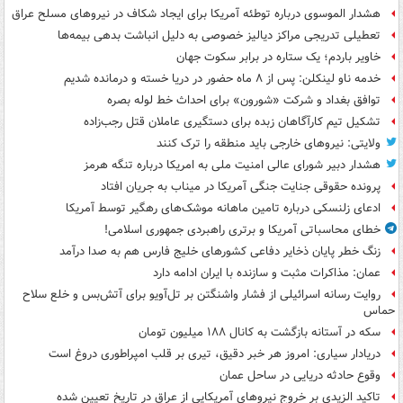
هشدار الموسوی درباره توطئه آمریکا برای ایجاد شکاف در نیروهای مسلح عراق
تعطیلی تدریجی مراکز دیالیز خصوصی به دلیل انباشت بدهی بیمه‌ها
خاویر باردم؛ یک ستاره در برابر سکوت جهان
خدمه ناو لینکلن: پس از ۸ ماه حضور در دریا خسته و درمانده‌ شدیم
توافق بغداد و شرکت «شورون» برای احداث خط لوله بصره
تشکیل تیم کارآگاهان زبده برای دستگیری عاملان قتل رجب‌زاده
ولایتی: نیروهای خارجی باید منطقه را ترک کنند
هشدار دبیر شورای عالی امنیت ملی به امریکا درباره تنگه هرمز
پرونده حقوقی جنایت جنگی آمریکا در میناب به جریان افتاد
ادعای زلنسکی درباره تامین ماهانه موشک‌های رهگیر توسط آمریکا
خطای محاسباتی آمریکا و برتری راهبردی جمهوری اسلامی!
زنگ خطر پایان ذخایر دفاعی کشورهای خلیج فارس هم به صدا درآمد
عمان: مذاکرات مثبت و سازنده با ایران ادامه دارد
روایت رسانه اسرائیلی از فشار واشنگتن بر تل‌آویو برای آتش‌بس و خلع سلاح
حماس
سکه در آستانه بازگشت به کانال ۱۸۸ میلیون تومان
دریادار سیاری: امروز هر خبر دقیق، تیری بر قلب امپراطوری دروغ است
وقوع حادثه دریایی در ساحل عمان
تاکید الزیدی بر خروج نیروهای آمریکایی از عراق در تاریخ تعیین شده