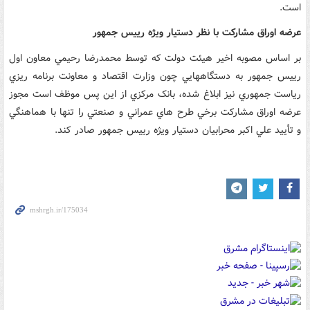
است.
عرضه اوراق مشارکت با نظر دستيار ويژه رييس جمهور
بر اساس مصوبه اخير هيئت دولت که توسط محمدرضا رحيمي معاون اول
رييس جمهور به دستگاههايي چون وزارت اقتصاد و معاونت برنامه ريزي
رياست جمهوري نيز ابلاغ شده، بانک مرکزي از اين پس موظف است مجوز
عرضه اوراق مشارکت برخي طرح هاي عمراني و صنعتي را تنها با هماهنگي
و تأييد علي اکبر محرابيان دستيار ويژه رييس جمهور صادر کند.