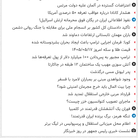
اعتراضات گسترده در آلمان علیه دولت مرتس
هشدار کانادا درباره عواقب تعرفه ۵۰ درصدی آمریکا
نفوذ اطلاعاتی ایران در یگان فوق محرمانه ارتش اسرائیل!
تأکید دادستان کل کشور بر انسجام ملی برای مقابله با جنگ روانی دشمن
باران مهمان تابستانی ارتفاعات دماوند شد
کوبا: فرمان اجرایی ترامپ باعث ایجاد بحران بشردوستانه شده
قیمت طلا و سکه امروز ۱۴۰۵/۰۵/۱۷
ترامپ مجبور به پس‌دادن ۱۰۰ میلیارد دلار از پول تعرفه‌ها شد
آتش سوزی مهیب یک ساختمان ۱۲ طبقه در جاکارتا
پدر لیونل مسی درگذشت
وجود شواهدی مبنی بر بمباران لامرد با فسفر
چرا بیت المال باید خرج مجرمان امنیتی شود؟
قرارداد مربی خارجی استقلال تمدید شد
ماجرای تصویب کنوانسیون خزر چیست؟
فوران یک آتشفشان قدرتمند در کلمبیا
تنگه هرمز، برگ برنده ایران قدرتمند!
اعلام محل میزبانی استقلال و پرسپولیس در لیگ برتر
نشست خبری رئیس جمهور در روز خبرنگار