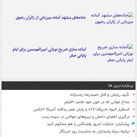
جاده‌های مشهد آماده میزبانی از زائران رضوی
آماده سازی ضریح نورانی امیرالمومنین برای ایام
پایانی صفر
پربازدیدترین ها
تأیید ربایش و قتل حمیدرضا رجب‌زاده
مداح جوانی که در خون خود غلتید +فیلم
استقرار انبوه «دی‌اف‑۱۷» و پایان عصر پدافند آمریکا +عکس
درگیری اعضای داعش و نیروهای جولانی در سیده زینب
پزشکیان: جنایات امروز واشنگتن را هم محکوم کنید
بیانیه سپاه پاسداران به مناسبت روز خبرنگار