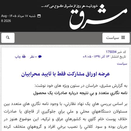
شنبه ۱۷ مرداد ۱۴۰۵ -
Aug
8 2026
سیاست
کد خبر
175034
تاریخ انتشار:
۱۳ آذر ۱۳۹۱ - ۰۸:۰۵
۰ نظر
چاپ
سیاست
عرضه اوراق مشارکت فقط با تایید محرابیان
به گزارش مشرق،‌ خراسان در ستون ویژه های خود نوشت:
نامه نگاري متعدد و بي نتيجه درباره صادرات يک محصول
بر اساس بررسي هاي يک نهاد نظارتي، با وجود نامه نگاري هاي متعدد بين
مسئولان دستگاههاي محلي و ملي براي جلوگيري از قاچاق يا صادرات
خلاف پوست خام گاوي به کشورهاي عراق و ترکيه، اين موضوع هنوز در
جريان بوده و سود کلاني را نصيب برخي افراد و گروههاي متخلف کرده