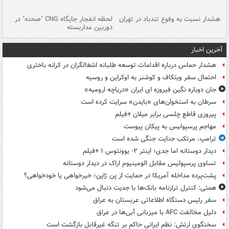
ای
هشدار نسبت به وفوع تندباد در تهران
لحظه انفجار جایگاه CNG "صحنه" در
دس
دوربین مداربسته
ات
آخرین اخبار
هشدار حماس درباره اقدامات توسعه طلبانه اشغالگران در کرانه باختری
احتمال سفر ویتکاف و کوشنر به اوکراین و روسیه
جان دوباره نگین فیروزه ای ایران «دریاچه ارومیه»
سرطان به استخوان‌های «بایدن» سرایت کرده است
پیروزی قاطع چلسی برابر میلان +فیلم
مهاجم پرسپولیس به پیکان پیوست
ترامپ، مرتکب جنایت جنگی شده است
دیدار دوستانه اما جدی؛ اینتر ۲- یوونتوس ۱ +فیلم
تساوی پرسپولیس مقابل الومینیوم اراک در دیدار دوستانه
پشت‌پرده مداخله آمریکا در حمایت از یِن ژاپن؛ خیرخواهی یا خودخواهی؟
همتی: کنترل ترازنامه بانک‌ها با جدیت دنبال می‌شود
سفر رئیس دستگاه اطلاعاتی عربستان به عراق
دلیل مخالفت AFC با میزبانی آبی‌ها در عراق
سخنگوی ارتش: نظم ایرانی حاکم بر تنگه غیرقابل بازگشت است