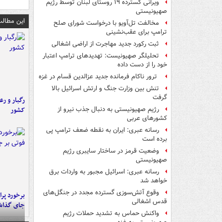
ویرانی گسترده ۱۹ روستای لبنان توسط رژیم
صهیونیستی
این مطالب
مخالفت تل‌آویو با درخواست شورای صلح
ترامپ برای عقب‌نشینی
ثبت رکورد جدید مهاجرت از اراضی اشغالی
تحلیلگر صهیونیست: تهدیدهای ترامپ اعتبار
خود را از دست داده
ترور ناکام فرمانده جدید عزالدین قسام در غزه
تنش بین وزارت جنگ و ارتش اسرائیل بالا
گرفت
رگبار و رع
کشور
رژیم صهیونیستی به دنبال جذب نیرو از
کشورهای عربی
رسانه عبری: ایران به نقطه ضعف ترامپ پی
برده است
وضعیت قرمز در ساختار سایبری رژیم
صهیونیستی
رسانه عبری: اسرائیل مجبور به واردات برق
خواهد شد
وقوع آتش‌سوزی گسترده مجدد در جنگل‌های
قدس اشغالی
جای گذا
واکنش حماس به تشدید حملات رژیم