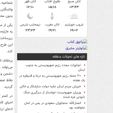
اذان صبح
طلوع آفتاب
اذان ظهر
شجاعیه، ب
۱۲:۱۰
۰۵:۱۸
۰۳:۴۳
واشنگتن 
بدون محا
غروب خورشید
اذان مغرب
نیمه‌شب شرعی
یکی از م
۲۳:۲۳
۱۹:۲۱
۱۹:۰۲
به «اراب
زیرساخت‌
این طرح، 
کند.
تازه های تحولات منطقه
برخلاف ا
تجاوزات مجدد رژیم صهیونیستی به جنوب
می‌تواند
لبنان
دشمن و ض
۲۰ حمله رژیم صهیونیستی به درعا و قنیطره در
نقاط ضعف
یک هفته
گردید.
خیزش مردم لبنان علیه دولت سازشکار و خائن
وزیران صهیونیست خواستار از سرگیری جنگ
نابودی غزه شدند
احیای کام
انصارالله: متجاوزان سعودی در یمن در امان
نخواهند بود
ادعای ار