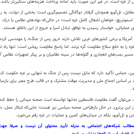
 از غزه است، در غیر این صورت باید آماده پرداخت هزینه‌های سنگین‌تر باشد.
قابل، تل‌آویو همچنان گرفتار دوگانگی تصمیم‌گیری است: بخشی از دولت، به ر
و اسموتریچ، خواهان اشغال کامل غزه است؛ در حالی‌که نهادهای نظامی با درک
ی عملیاتی، خواستار رسیدن به توافق تبادل اسرا و خروج از این باتلاق‌ هستند.
 آمریکا و برخی کشورهای غربی تلاش دارند «روز پس از جنگ» را مهندسی کرده
زه را به خلع سلاح مقاومت گره بزنند. اما پاسخ مقاومت روشن است: تنها راه ت
مسیر بمب‌های انفجاری و گلوله‌ها در سینه نظامیان و بر پیکر تجهیزات نظامی آن
این، حماس تأکید دارد که مایل نیست پس از جنگ به تنهایی بر غزه حکومت کند
ید بر اساس اجماع ملی و مدیریت موقت مشترک و در قالب طرح مصر برای بازسا
.
، می‌توان گفت مقاومت فلسطین نه‌تنها توانسته است صحنه میدانی را حفظ کند، 
از این برتری، در حال بازطراحی صحنه سیاسی نیز هست؛ جایی‌که ابتکار عمل، دی
ن و تل‌آویو، بلکه در میدان‌های کمین و عملیات در غزه رقم می‌خورد.
مطالب شبکه‌های اجتماعی به منزله تأیید محتوای آن نیست و صرفا جه
از فضای این شبکه‌ها منتشر می‌شود.