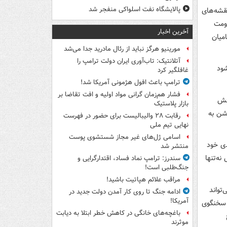
پالایشگاه نفت اسلواکی منفجر شد
قشه‌های
اومت
آخرین اخبار
میان
مورینیو هرگز نباید از رئال مادرید جدا می‌شد
آتلانتیک: تاب‌آوری ایران دولت ترامپ را
غافلگیر کرد
ترامپ باعث افول هژمونی آمریکا شد!
فشار هم‌زمان گرانی مواد اولیه و افت تقاضا بر
حش
بازار پلاستیک
شن به
رقابت ۲۸ والیبالیست برای حضور در فهرست
نهایی تیم ملی
اسامی ژل‌های غیر مجاز شستشوی پوست
ی خود
منتشر شد
نه‌تنها
سندرز: ترامپ نماد فساد، اقتدارگرایی و
جنگ‌طلبی است!
مراقب علائم هپاتیت باشید!
تواند
ادامه جنگ تا روی کار آمدن دولت جدید در
آمریکا!
، سخنگوی
باغچه‌های خانگی در کاهش خطر ابتلا به دیابت
موثرند