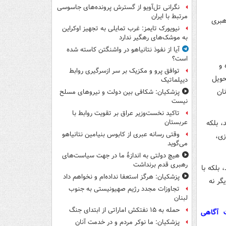
نگرانی تل‌آویو از گسترش پرونده‌های جاسوسی
مرتبط با ایران
هبری
نیویورک تایمز: غرب تمایلی به تجهیز اوکراین
به موشک‌های رهگیر ندارد
آیا از نفوذ نتانیاهو در واشنگتن کاسته شده
است؟
 و
توافق پرو و مکزیک بر سر ازسرگیری روابط
حویل
دیپلماتیک
ان
پزشکیان: شکافی بین دولت و نیروهای مسلح
نیست
تاکید نخست‌وزیر عراق بر تقویت روابط با
، بلکه
عربستان
وقتی رسانه عبری از کابوس بنیامین نتانیاهو
زی،
می‌گوید
هیچ دولتی به اندازۀ ما در جهت سیاست‌های
رهبری قدم برنداشت
بلکه با
پزشکیان: هرگز استعفا نداده‌ام و نخواهم داد
گر نه
تجاوزات مجدد رژیم صهیونیستی به جنوب
لبنان
حمله به ۱۵ نفتکش‌ اماراتی از ابتدای جنگ
ت آگاهی
پزشکیان: ما نوکر مردم و در خدمت آنان