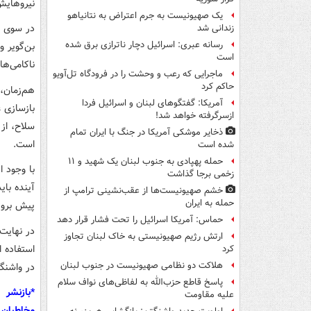
نیروهایش
یک صهیونیست به جرم اعتراض به نتانیاهو
در سوی م
زندانی شد
رسانه عبری: اسرائیل دچار ناترازی برق شده
بن‌گویر 
است
ناکامی‌ها
ماجرایی که رعب و وحشت را در فرودگاه تل‌آویو
حاکم کرد
هم‌زمان،
آمریکا: گفتگوهای لبنان و اسرائیل فردا
بازسازی غ
ازسرگرفته خواهد شد!
سلاح، از 
ذخایر موشکی آمریکا در جنگ با ایران تمام
است.
شده است
حمله پهپادی به جنوب لبنان یک شهید و ۱۱
با وجود 
زخمی برجا گذاشت
آینده با
خشم صهیونیست‌ها از عقب‌نشینی ترامپ از
حمله به ایران
پیش برود
حماس: آمریکا اسرائیل را تحت فشار قرار دهد
در نهایت
ارتش رژیم صهیونیستی به خاک لبنان تجاوز
استفاده 
کرد
هلاکت دو نظامی صهیونیست در جنوب لبنان
در واشنگت
پاسخ قاطع حزب‌الله به لفاظی‌های نواف سلام
*بازنشر 
علیه مقاومت
مخاطبان 