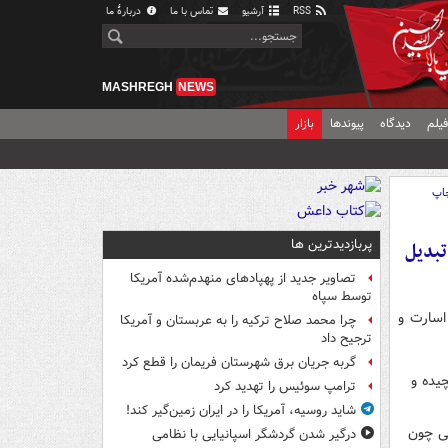
RSS
آرشیو
تماس با ما
دربارهٔ ما
MASHREGH
NEWS
یلم
دیدگاه
پیوندها
بازار
اپ
پربازدیدترین ها
تبدیل
تصاویر جدید از پهپادهای منهدم‌شده آمریکا
توسط سپاه
اسارت و
چرا محمد صلاح ترکیه را به عربستان و آمریکا
ترجیح داد
گربه جریان برق شهرستان فریمان را قطع کرد
یده و
ترامپ سوئیس را تهدید کرد
شاید روسیه، آمریکا را در ایران زمین‌گیر کند!
قی چون
درگیر شدن گردشگر اسپانیایی با نظامی