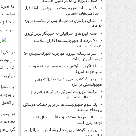
صنعا: نیروهای ما در کمین‌ هستند
اما تحرک
اذعان رسانه صهیونیست به موج بی‌سابقه فرار
از سرزمین‌های اشغالی
تخلیه اج
افشای برکناری در موساد پس از شکست پروژه
وارد فاز 
علیه ایران
اسرائیلی،
حمله نیروهای اسرائیلی به خبرنگار پرس‌تی‌وی
۷۰ درصد از صهیونیست‌ها نگران سلامت
انتخابات هستند
در یکی ا
اعتراف رسانه عبری: مهاجرت شهرک‌نشینان ۵۰
درصد افزایش یافت
صهیونیست
افشاگری هاآرتص درباره سفر فرستاده ویژه
شدند، ام
نتانیاهو به آمریکا
تل‌آویو م
بیانیه ۸ کشور عربی علیه تجاوزات رژیم
صهیونیستی در غزه
این تحول
ترکیه: تروریسم اسرائیل در کرانه باختری و
از ورود ب
قدس اشغالی ادامه دارد
از تحقق 
یک‌ سوم صهیونیست‌ها در برابر حملات موشکی
بی دفاع هستند
در چنین 
رسانه صهیونیست: حزب الله در حال تغییر
معادله مذ
قواعد بازی است
گردان‌های
پرواز بالگردها و پهپادهای شناسایی اسرائیل بر
فراز سوریه