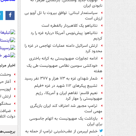
اولویت جدید واشنگتن: بازگشایی هرمز، نه
نابودی ایران
سیاستمدار لبنانی: توافق بیروت با تل آویو بی
ارزش است
نتانیاهو یک کلاهبردار بالفطره است
نتانیاهو: پیش‌نویس آمریکا درباره غزه را رد
کردیم
ارتش اسرائیل دامنه عملیات تهاجمی در غزه را
محدود کرد
ادامه تجاوزات صهیونیستی به کرانه باختری
اخبار مرتب
خودکشی سومین نظامی صهیونیست طی یک
هفته
وحشت ن
شمار شهدای غزه به ۷۳ هزار و ۳۷۷ نفر رسید
آغاز ح
تشییع پیکرهای ۱۱۲ شهید در غزه +فیلم
اپوزیسی
نعیم قاسم: تفاهم ایران و آمریکا، رژیم
ارتش اس
صهیونیستی را مهار کرد
سخنگوی 
ترامپ مجبور شد اعتراف کند ایران بازیگری
ضیافت 
مهمی است
دولت ائتل
بازداشت یک صهیونیست به اتهام جاسوسی
برای ایران
برچسب‌ها
خشم لیبرمن از عقب‌نشینی ترامپ از حمله به