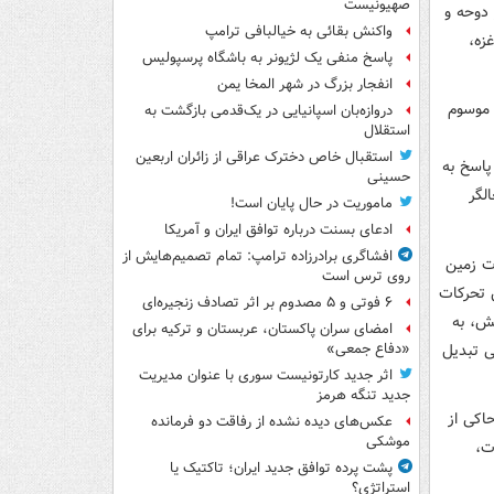
صهیونیست
 دوحه و
واکنش بقائی به خیالبافی ترامپ
زه،
پاسخ منفی یک لژیونر به باشگاه پرسپولیس
انفجار بزرگ در شهر المخا یمن
 موسوم
دروازه‌بان اسپانیایی در یک‌قدمی بازگشت به
استقلال
استقبال خاص دخترک عراقی از زائران اربعین
پاسخ به
حسینی
لگر
ماموریت در حال پایان است!
ادعای بسنت درباره توافق ایران و آمریکا
افشاگری برادرزاده ترامپ: تمام تصمیم‌هایش از
ت زمین
روی ترس است
 تحرکات
۶ فوتی و ۵ مصدوم بر اثر تصادف زنجیره‌ای
ش، به
امضای سران پاکستان، عربستان و ترکیه برای
ی تبدیل
«دفاع جمعی»
اثر جدید کارتونیست سوری با عنوان مدیریت
جدید تنگه هرمز
رسید؛ آماری که حاکی از
عکس‌های دیده نشده از رفاقت دو فرمانده‌
موشکی
ت،
پشت پرده توافق جدید ایران؛ تاکتیک یا
استراتژی؟