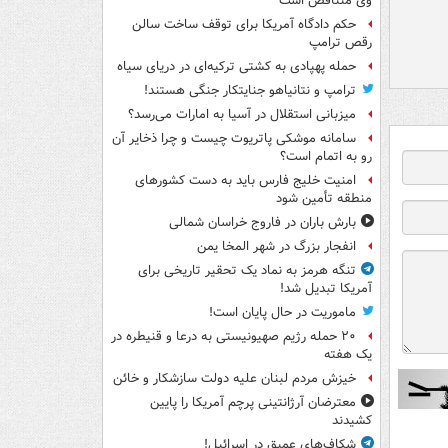
وی متناقض است
حکم دادگاه آمریکا برای توقف ساخت سالن
رقص ترامپ
حمله پهپادی به کشتی ترکیه‌ای در دریای سیاه
ترامپ و نتانیاهو جنایتکار جنگی هستند!
میزبانی استقلال در آسیا به امارات می‌رسد؟
سامانه موشکی پاتریوت چیست و چرا ذخایر آن
رو به اتمام است؟
امنیت خلیج فارس باید به دست کشورهای
منطقه تأمین شود
بارش باران در فاروج خراسان شمالی
انفجار بزرگ در شهر المخا یمن
تنگه هرمز به نماد یک تحقیر تاریخی برای
آمریکا تبدیل شد!
ماموریت در حال پایان است!
۲۰ حمله رژیم صهیونیستی به درعا و قنیطره در
یک هفته
خیزش مردم لبنان علیه دولت سازشکار و خائن
معترضان آرژانتینی پرچم آمریکا را پایین
کشیدند
شکاف‌های عمیق در اسرائیل!