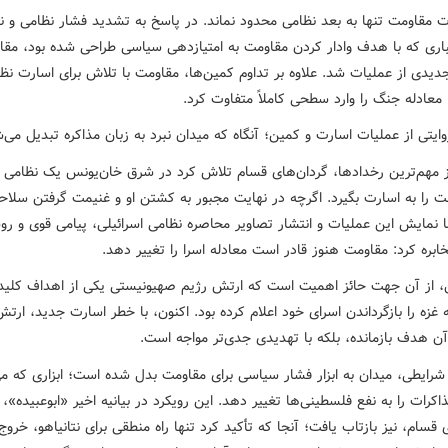
ات مقاومت تنها به بعد نظامی محدود نماند. در پاسخ به تشدید فشار نظامی و ن
باری که با هدف وادار کردن مقاومت به امتیازدهی سیاسی طراحی شده بود، مق
جدیدی از عملیات شد. علاوه بر تداوم کمین‌ها، مقاومت با تلاش برای اسارت نظا
 معادله جنگ را وارد سطحی کاملاً متفاوت کرد.
ز مهم‌ترین رخدادها، گردان‌های قسام تلاش کرد در شرق خان‌یونس یک نظامی
 را به اسارت بگیرد. اگرچه در نهایت مجبور به کشتن او و غنیمت گرفتن سلا
ا نمایش این عملیات و انتشار تصاویر محاصره نظامی اسرائیلی، پیامی قوی و رو
خابره کرد: مقاومت هنوز قادر است معادله اسرا را تغییر دهد.
، از آن جهت حائز اهمیت است که ارتش رژیم صهیونیستی یکی از اهداف کلید
ه غزه را بازگرداندن اسرای خود اعلام کرده بود. اکنون، با خطر اسارت جدید، ارتش 
آن هدف بازمانده، بلکه با تهدیدی جدی‌تر مواجه است.
شرایطی، میدان به ابزار فشار سیاسی برای مقاومت بدل شده است؛ ابزاری که می‌
اکرات را به نفع فلسطینی‌ها تغییر دهد. این رویکرد در بیانیه اخیر «ابوعبیده»
 قسام، نیز بازتاب یافت؛ آنجا که تأکید کرد تنها راه منطقی برای نتانیاهو، خروج