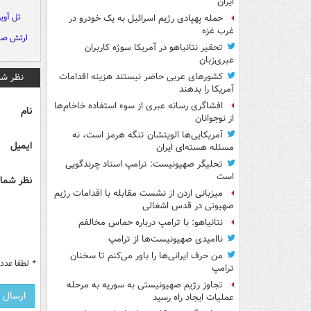
ایران
تل آویو
حمله پهپادی رژیم اسرائیل به یک خودرو در
غرب غزه
ارتش صه
تحقیر نتانیاهو در آمریکا سوژه کاربران
عبری‌زبان
نظر شم
کشورهای عربی حاضر نیستند هزینه اقدامات
آمریکا را بدهند
افشاگری رسانه عبری از سوء استفاده خاخام‌ها
نام
از نوجوانان
آمریکایی‌ها الویتشان تنگه هرمز است، نه
ایمیل
مسئله هسته‌ای ایران
تحلیگر صهیونیست: ترامپ استاد چرندگویی
است
نظر شما 
میزبانی اردن از نشست مقابله با اقدامات رژیم
صهیونی در قدس اشغالی
نتانیاهو: با ترامپ درباره حماس مخالفم
ناامیدی صهیونیست‌ها از ترامپ
من حرف ایرانی‌ها را باور می‌کنم تا سخنان
*
لطفا عدد م
ترامپ
تجاوز رژیم صهیونیستی به سوریه به مرحله
عملیات ایجاد راه رسید