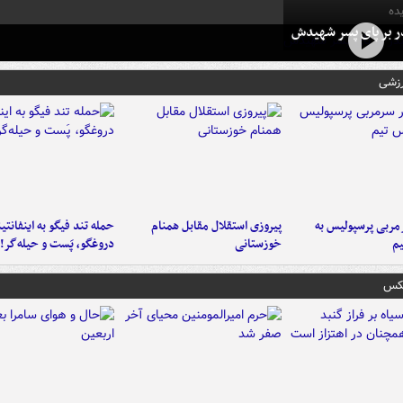
ده
در بر پای پسر شهیدش
رزشی
ربی پرسپولیس به
پیروزی استقلال مقابل همنام
حمله تند فیگو به اینفانتین
م
خوزستانی
دروغگو، پَست‌ و حیله‌گر!
عکس