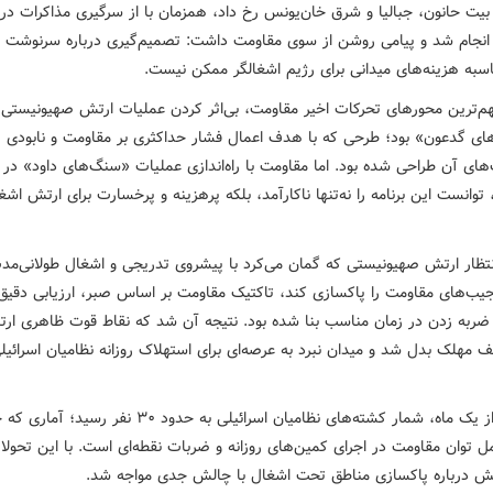
یت‌ حانون، جبالیا و شرق خان‌یونس رخ داد، همزمان با از سرگیری مذاکرات در
انجام شد و پیامی روشن از سوی مقاومت داشت: تصمیم‌گیری درباره سرنوشت غ
سبه هزینه‌های میدانی برای رژیم اشغالگر ممکن نیست.
هم‌ترین محورهای تحرکات اخیر مقاومت، بی‌اثر کردن عملیات ارتش صهیونیستی
ه‌های گدعون» بود؛ طرحی که با هدف اعمال فشار حداکثری بر مقاومت و نابودی
های آن طراحی شده بود. اما مقاومت با راه‌اندازی عملیات «سنگ‌های داود» در 
توانست این برنامه را نه‌تنها ناکارآمد، بلکه پرهزینه و پرخسارت برای ارتش اشغا
نتظار ارتش صهیونیستی که گمان می‌کرد با پیشروی تدریجی و اشغال طولانی‌مد
 جیب‌های مقاومت را پاکسازی کند، تاکتیک مقاومت بر اساس صبر، ارزیابی دقیق
ربه زدن در زمان مناسب بنا شده بود. نتیجه آن شد که نقاط قوت ظاهری ارت
 مهلک بدل شد و میدان نبرد به عرصه‌ای برای استهلاک روزانه نظامیان اسرائیل
در کمتر از یک ماه، شمار کشته‌های نظامیان اسرائیلی به حدود ۳۰ نفر 
ل توان مقاومت در اجرای کمین‌های روزانه و ضربات نقطه‌ای است. با این تحولا
تش درباره پاکسازی مناطق تحت اشغال با چالش جدی مواجه شد.