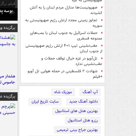
صهیونیستی به غزه
فیلم برگزی
صهیونیست‌ها منازل مردم لبنان را به ‌آتش
بوسه‌ پ
کشیدند
تجاوز زمینی مجدد ارتش رژیم صهیونیستی به
سوریه
برگزیده و
حملات اسرائیل به جنوب لبنان با بمب‌های
ممنوعه فسفری
عقب‌نشینی تیپ ۴۰۱ ارتش رژیم صهیونیستی
از جنوب لبنان
تل‌آویو در غزه خیال توقف حملات و
عقب‌نشینی ندارد
شهادت ۲ فلسطینی در حمله هوایی تل آویو
هشدار سرم
+فیلم
جاسوس تی
آپ آهنگ
موزیک شاه
برگزیده 
دانلود آهنگ جدید
سایت تاریخ ایران
بهترین هتل های استانبول
رزرو هتل استانبول
بهترین جراح بینی ترمیمی