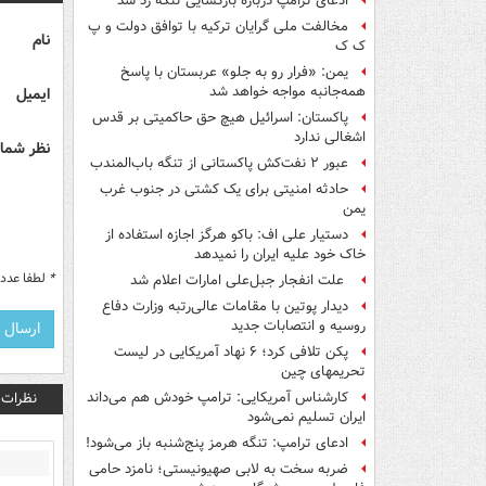
ادعای ترامپ درباره بازگشایی تنگه رد شد
مخالفت ملی گرایان ترکیه با توافق دولت و پ
نام
ک ک
یمن: «فرار رو به جلو» عربستان با پاسخ
همه‌جانبه‌ مواجه خواهد شد
ایمیل
پاکستان: اسرائیل هیچ حق حاکمیتی بر قدس
اشغالی ندارد
نظر شما 
عبور ۲ نفت‌کش پاکستانی از تنگه باب‌المندب
حادثه امنیتی برای یک کشتی در جنوب غرب
یمن
دستیار علی اف: باکو هرگز اجازه استفاده از
خاک خود علیه ایران را نمیدهد
*
لطفا عدد م
علت انفجار جبل‌علی امارات اعلام شد
دیدار پوتین با مقامات عالی‌رتبه وزارت دفاع
روسیه و انتصابات جدید
پکن تلافی کرد؛ ۶ نهاد آمریکایی در لیست
تحریمهای چین
نظرات
کارشناس آمریکایی: ترامپ خودش هم می‌داند
ایران تسلیم نمی‌شود
ادعای ترامپ: تنگه هرمز پنج‌شنبه باز می‌شود!
ضربه سخت به لابی صهیونیستی؛ نامزد حامی