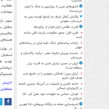
مذاکرات
عقلانیت 
کشورهای عربی از رویارویی و جنگ با ایران
می‌ترسند!
معادلات 
واکنش کمال شرف به پاسخ کوبنده یمن به
سوم، باز
عربستان سعودی
متقابل س
قدرت نظامی ایران فراتر از برآوردها
فارن افرز: محور مقاومت پابرجا باقی مانده
مکانیسم 
است
هسته‌ای،
بازتاب پیامدهای جنگ علیه ایران در رسانه‌های
جهان
در نهایت
نشست وزیران خارجه مصر، ترکیه، پاکستان و
استقبال م
عربستان
تهدید هم
ایران در مسیر تبدیل شدن به قدرت برتر
دیپلماس
منطقه است!
تصمیم‌گیر
ارتش یمن: نفتکش سعودی را در خلیج عدن
هدف قرار دادیم
*بازنشر 
ادامه ناامنی و خشونت در آمریکا؛ چندین کشته
در کارولینای شمالی
مخاطبان 
فیدان: حماس به تعهدات خود عمل کرد، امّا
اسرائیل نه
شبیه‌سازی حمله به پایگاه نیروهای دلتا فورس
آمریکا