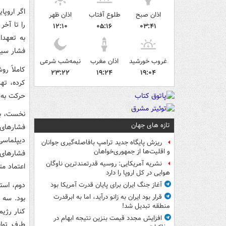
اگر اروپا
اذان صبح
طلوع آفتاب
اذان ظهر
را تا آخر
۱۲:۱۰
۰۵:۱۶
۰۳:۴۱
به تعهدا
فشار سیاس
غروب خورشید
اذان مغرب
نیمه‌شب شرعی
کاملاً رو
۲۳:۲۲
۱۹:۲۴
۱۹:۰۴
کرده، تهد
حرکت به
نخست، بای
تازه های جهان
فشارهای
دیپلماسی
ریزش پایگاه جدید ترامپ بافاصله‌گیری جوانان
و اقلیت‌ها از جمهوری‌خواهان
فشارهای 
نشریه آمریکایی: روسیه قدرتمندترین ناوگان
اعتماد م
هوایی در کل اروپا را دارد
دوم، استف
آغاز جنگ ایران برای پایان قدرت آمریکا بود
قرار بود ایران به زانو درآید، اما به ابرقدرت
بود. سه ک
منطقه تبدیل شد!
کنار رژی
افزایش مجدد قیمت بنزین نتیجه ابهام در
طرف تواف