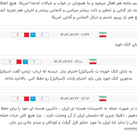
م ماشه هم فعال میشود و ما همچنان در خواب و خیالات کدخدا امریکا. هیچ اتفاق
تد جز گدایی و تحقیر و ذلت بیشتر سیاسی و التماس بیشتر و اخرش هم تجزیه کشو
ع هم باز پیروز شدیم و دنبال التماس و گدایی امریکا
۱۱:۴۹ - ۱۴۰۴/۰۴/۲۲
0
0
ای کتک خوره
۱۶:۱۰ - ۱۴۰۴/۰۴/۲۲
0
0
به بابای کتک خورده ت (اسرائیل) احترام بذار. درسته که ارباب ترامپ گفت اسرائیل
بدجوری کتک خورد ولی باید احترام بابات (اسرائیل) رو حفظ کنی. بالاخره باباته.
۱۲:۱۲ - ۱۴۰۴/۰۴/۲۲
0
0
ود در صورت حمله به تاسیسات هسته ای ایران ، دکترین هسته ای خود را برای حفظ ا
دهیم ، دقیقا چیزی که دشمنان ایران از آن وحشت دارند... چرا هیچ کش جرات حمله 
الی را ندارد اما ایران ما مورد تجاوز قرار گرفت و کودکان و مردم عادی نیز جان
؟؟؟؟؟؟؟