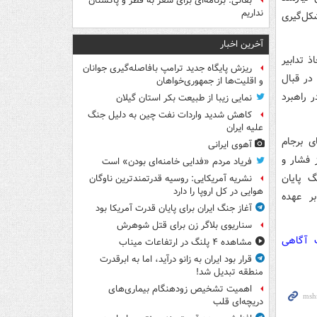
بقائی: برنامه‌ای برای سفر به قطر و پاکستان
نداریم
کل‌گیری
آخرین اخبار
 تدابیر
ریزش پایگاه جدید ترامپ بافاصله‌گیری جوانان
در قبال
و اقلیت‌ها از جمهوری‌خواهان
 راهبرد
نمایی زیبا از طبیعت بکر استان گیلان
کاهش شدید واردات نفت چین به دلیل جنگ
علیه ایران
ی برجام
آهوی ایرانی
ز فشار و
فریاد مردم «فدایی خامنه‌ای بودن» است
گ پایان
نشریه آمریکایی: روسیه قدرتمندترین ناوگان
هوایی در کل اروپا را دارد
ر عهده
آغاز جنگ ایران برای پایان قدرت آمریکا بود
سناریوی بلاگر زن برای قتل شوهرش
ت آگاهی
مشاهده ۴ پلنگ در ارتفاعات میناب
قرار بود ایران به زانو درآید، اما به ابرقدرت
منطقه تبدیل شد!
اهمیت تشخیص زودهنگام بیماری‌های
دریچه‌ای قلب