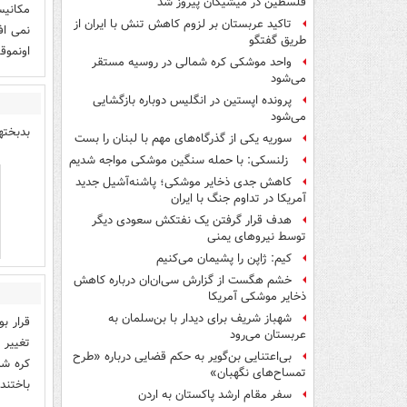
فلسطین در میشیگان پیروز شد
مکانیس
تاکید عربستان بر لزوم کاهش تنش با ایران از
نمی اف
طریق گفتگو
اونموق
واحد موشکی کره شمالی در روسیه مستقر
می‌شود
پرونده اپستین در انگلیس دوباره بازگشایی
می‌شود
بدبخته
سوریه یکی از گذرگاه‌های مهم با لبنان را بست
زلنسکی: با حمله سنگین موشکی مواجه شدیم
کاهش جدی ذخایر موشکی؛ پاشنه‌آشیل جدید
آمریکا در تداوم جنگ با ایران
هدف قرار گرفتن یک نفتکش سعودی دیگر
توسط نیروهای یمنی
کیم: ژاپن را پشیمان می‌کنیم
خشم هگست از گزارش سی‌ان‌ان درباره کاهش
ذخایر موشکی آمریکا
شهباز شریف برای دیدار با بن‌سلمان به
قرار ب
عربستان می‌رود
تغییر 
بی‌اعتنایی بن‌گویر به حکم قضایی درباره «طرح
کره شم
تمساح‌های نگهبان»
باختند
سفر مقام ارشد پاکستان به اردن