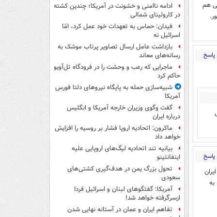
ی هم
ادامه ناامنی و خشونت در آمریکا؛ چندین کشته
در کارولینای شمالی
ر.
فیدان: حماس به تعهدات خود عمل کرد، امّا
اسرائیل نه
بازداشت عامل ارسال تصاویر پرتاب موشک به
پاسخ
رسانه‌های معاند
ماجرایی که رعب و وحشت را در فرودگاه تل‌آویو
حاکم کرد
شبیه‌سازی حمله به پایگاه نیروهای دلتا فورس
آمریکا
گفت وگوی وزیران خارجه آمریکا و انگلیس
درباره ایران
ماکرون: اتحادیه اروپا فشار بر روسیه را افزایش
خواهد داد
بیانیه تند اتحادیه لیگ‌های اروپایی علیه
پاسخ
اینفانتینو
تحول بزرگ یمن در هدف‌گیری کشتی‌های
یران
سعودی
به
آمریکا: گفتگوهای لبنان و اسرائیل فردا
ازسرگرفته خواهد شد!
تفاهم ایران و عمان در آستانه نهایی شدن