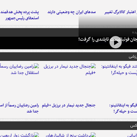
اعتبار کالابرگ تغییر
سدهای ایران چه وضعیتی دارند
پشت پرده پخش هدفمند ش
استعفای رئیس‌جمهور
ده
ان فوتبالیست تایلندی را گرفت!
رزشی
یگو به اینفانتینو:
جنجال جدید نیمار در برزیل +فیلم
رامین رضاییان رسماً از اس
ست‌ و حیله‌گر!
جدا شد
عکس