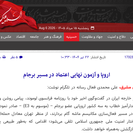
پنجشنبه ۱۵ مرداد ۱۴۰۵ -
Aug 6 2026
ی
دفاع و امنیت
جهاد و مقاومت
حسینیه
فرهنگ و هنر
جامعه
اقتصاد
عکس و ف
1732
تاریخ انتشار:
۲۲ تیر ۱۴۰۴ - ۱۰:۳۳
۵ نظر
چ
اروپا و آزمون نهایی اعتماد در مسیر برجام
 مشرق،
علی محمدی فعال رسانه در تلگرام نوشت:
 خارجه ایران در گفت‌وگوی اخیر خود با روزنامه فرانسوی لوموند، پیامی روشن 
حال هشدارآمیز خطاب به سه کشور اروپایی عضو برجام – (مو
ر مسیر فعال‌سازی مکانیسم ماشه گام بردارند، از منظر تهران معادل حمله‌ا
تار امنیت ملی جمهوری اسلامی تلقی می‌شود؛ اقدامی که به‌طور طبیعی پ
ازگشتی به‌همراه خواهد داشت.