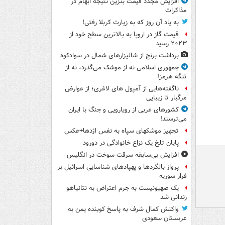
افزایش مجدد قیمت بنزین نتیجه ابهام در
مذاکرات
به یاد آن روز که به زیارت کربلا رفتی!
قیمت گاز در اروپا به بالاترین سطح خود از
۲۰۲۳ رسید
برداشت برنج از شالیزارهای شمال در سوادکوه
جمهوری اسلامی نه از موشک می‌گذرد، نه از
تنگه هرمز!
ناگفته‌هایی از آمپول های لاغری؛ از عوارض
مرگبار تا زیبایی
کشورهای عربی از رویارویی و جنگ با ایران
می‌ترسند!
تجهیز موشکهای سپاه به نفس اژدها+عکس
پایان تلخ یک نزاع خانوادگی در دورود
افزایش بی‌سابقه سرقت سوخت در انگلیس
پرواز بالگردها و پهپادهای شناسایی اسرائیل بر
فراز سوریه
یک صهیونیست به جرم اعتراض به نتانیاهو
زندانی شد
واکنش کمال شرف به پاسخ کوبنده یمن به
عربستان سعودی