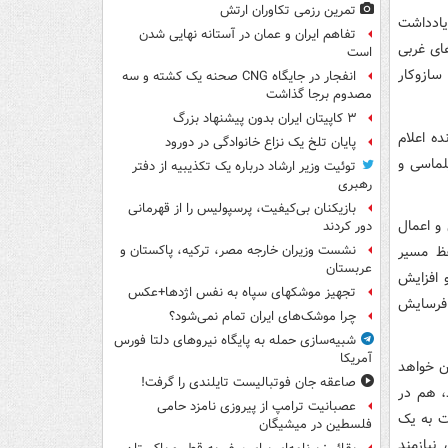
تمرین رزمی تکاوران ارتش
 یادداشت
تفاهم ایران و عمان در آستانه نهایی شدن
های غربی
است
سازوکار
انفجار در جایگاه CNG صحنه یک کشته و سه
مصدوم برجا گذاشت
۳ کاپیتان ایران بدون پیشنهاد بزرگ
ده اعلام
پایان تلخ یک نزاع خانوادگی در دورود
پلماسی و
توئیت وزیر ارشاد درباره یک تکذیبیه از دفتر
رهبری
بازیکنان بی‌کیفیت، پرسپولیس را از قهرمانی
 و اعمال
دور کردند
ظ مسیر
نشست وزیران خارجه مصر، ترکیه، پاکستان و
عربستان
 افزایش
تجهیز موشکهای سپاه به نفس اژدها+عکس
 فرسایش
چرا موشک‌های ایران تمام نمی‌شود؟
شبیه‌سازی حمله به پایگاه نیروهای دلتا فورس
آمریکا
ان خواهد
صاعقه جان فوتبالیست تایلندی را گرفت!
د، هم در
عصبانیت ترامپ از پیروزی نامزد حامی
ت به یک
فلسطین در میشیگان
نیازمند