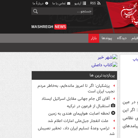
RSS
آرشیو
تماس با ما
دربارهٔ ما
MASHREGH
NEWS
یلم
دیدگاه
پیوندها
بازار
اپ
پربازدیدترین ها
پزشکیان: اگر تا امروز مانده‌ایم، به‌خاطر مردم
نجیب ایران است
آقای گل جام جهانی مقابل اسرائیل ایستاد
و در عین
استقبال از فرعون در ترکیه
سوم به E3) – صادر نمود: اگر این
لحظه اصابت هواپیمای هندی به زمین
ی نظامی
علت انفجار جبل‌علی امارات اعلام شد
یامدهای
ترامپ وعدۀ تسلیم ایران داد، تحقیر نصیبش
شد