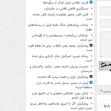
قدرت نظامی ایران فراتر از برآوردها
دستگیری قاضی قلابی در مازندران
فارن افرز: محور مقاومت پابرجا باقی مانده
است
بازتاب پیامدهای جنگ علیه ایران در رسانه‌های
جهان
بازیکنان بی‌کیفیت، پرسپولیس را از قهرمانی
دور کردند
پزشکیان: وجود رهبر انقلاب برای ما نقطه قوت
است
رسانه عبری: اسرائیل دچار ناترازی برق شده
است
نشست وزیران خارجه مصر، ترکیه، پاکستان و
عربستان
پزشکیان: ایران را همه مردم نگه داشتند
ایران در مسیر تبدیل شدن به قدرت برتر
منطقه است!
بررسی: 0
ارتش یمن: نفتکش سعودی را در خلیج عدن
هدف قرار دادیم
پزشکیان: اگر تا امروز مانده‌ایم، به‌خاطر مردم
پاسخ
نجیب ایران است