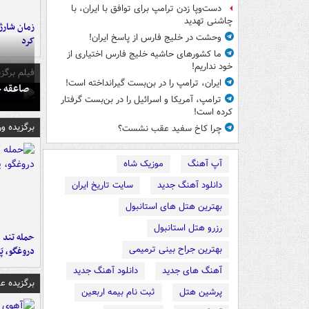
دست‌وپا زدن ترامپ برای توافق با ایران، با
چاشنی تهدید
زمان شارژ 
وحشت در خلیج فارس از پاسخ ایران!
کرد
ما کشورهای حاشیه خلیج فارس اختیاری از
خود نداریم!
فیلم برگزی
ایران، ترامپ را در بن‌بست گیرانداخته است!
صاعقه ج
ترامپ، آمریکا و اسرائیل را در بن‌بست گرفتار
کرده است!
برگزیده و
چرا کاخ سفید عقب نشست؟
آپ آهنگ
موزیک شاه
دانلود آهنگ جدید
سایت تاریخ ایران
بهترین هتل های استانبول
رزرو هتل استانبول
حمله تند ف
بهترین جراح بینی ترمیمی
دروغگو، پَ
آهنگ های جدید
دانلود آهنگ جدید
برگزیده 
پرشین هتل
ثبت نام بیمه اربعین