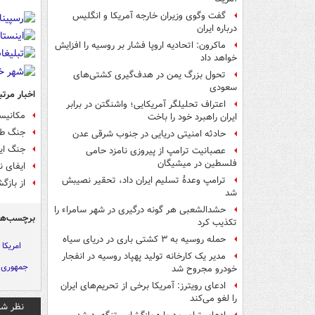
گفت وگوی وزیران خارجه آمریکا و انگلیس
درباره ایران
ماکرون: اتحادیه اروپا فشار بر روسیه را افزایش
خواهد داد
تحول بزرگ یمن در هدف‌گیری کشتی‌های
سعودی
اخبار مرتب
اعتراف تحلیلگر آمریکایی؛ واشنگتن در برابر
مکانیسم
ایران راهبرد خود را باخت
جنگ طل
حادثه امنیتی دریایی در جنوب شرقی عدن
جنگ ایر
عصبانیت ترامپ از پیروزی نامزد حامی
فلسطین در میشیگان
ایفای ن
ترامپ وعدۀ تسلیم ایران داد، تحقیر نصیبش
از بازگ
شد
حشدالشعبی هر گونه درگیری در شهر سامراء را
برچسب‌ها
تکذیب کرد
حمله روسیه به ۳ کشتی باری در دریای سیاه
امریکا
مدیر یک کارخانه تولید پهپاد روسیه در انفجار
جمهوری 
خودرو مجروح شد
ادعای رویترز: آمریکا برخی از تحریم‌های ایران
را لغو می‌کند
نظر شم