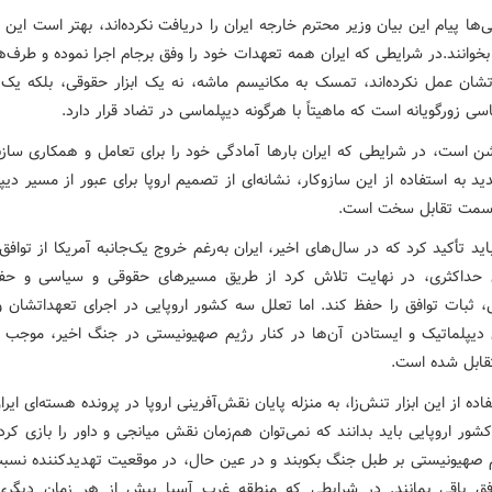
یی‌ها پیام این بیان وزیر محترم خارجه ایران را دریافت نکرده‌اند، بهتر است این
 بخوانند.در شرایطی که ایران همه تعهدات خود را وفق برجام اجرا نموده و طرف‌
تشان عمل نکرده‌اند، تمسک به مکانیسم ماشه، نه یک ابزار حقوقی، بلکه یک 
ی زورگویانه است که ماهیتاً با هرگونه دیپلماسی در تضاد قرار دارد.
شن است، در شرایطی که ایران بارها آمادگی خود را برای تعامل و همکاری سازن
ید به استفاده از این سازوکار، نشانه‌ای از تصمیم اروپا برای عبور از مسیر دی
‌سمت تقابل سخت است.
د تأکید کرد که در سال‌های اخیر، ایران به‌رغم خروج یک‌جانبه آمریکا از توافق
 حداکثری، در نهایت تلاش کرد از طریق مسیرهای حقوقی و سیاسی و حف
، ثبات توافق را حفظ کند. اما تعلل سه کشور اروپایی در اجرای تعهداتشان و
دیپلماتیک و ایستادن آن‌ها در کنار رژیم صهیونیستی در جنگ اخیر، موجب
تقابل شده است.
اده از این ابزار تنش‌زا، به منزله پایان نقش‌آفرینی اروپا در پرونده هسته‌ای ایر
شور اروپایی باید بدانند که نمی‌توان هم‌زمان نقش میانجی و داور را بازی کر
م صهیونیستی بر طبل جنگ بکوبند و در عین حال، در موقعیت تهدیدکننده نسب
ق باقی بمانند. در شرایطی که منطقه غرب آسیا بیش از هر زمان دیگری 