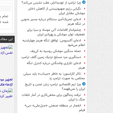
چرا ترامپ از تهدیداتش عقب نشینی می‌کند؟
نگرانی رژیم صهیونیستی از کاهش ذخایر
موشکی مقابل ایران
تمام ب
ادعای تحریک‌آمیز سنتکام درباره مسیر جنوبی
شده غر
در تنگه هرمز
چشم‌انداز اقدامات آتی موساد و سیا برای
تضعیف توان موشکی و پهپادی ایران
این مطالب
ادعای آکسیوس: توافق تنگه هرمز چهارشنبه
اعلام می‌شود
حمله سنگین موشکی روسیه به کی‌یف
دستگیری مرد مسلح نزدیک زمین گلف ترامپ
ادعای تکراری واشنگتن درباره کنترل تنگه
هرمز
تاکر کارلسون: به خاطر «میناب» باید سیلی
محکمی به صورت ترامپ زد
تجهیز موش
اژدها+عک
چرا تیم اقتصادی ترامپ زبان تمدن و تاریخ
ایران را نمی‌فهمد؟
ترفند پنتاگون برای مخفی‌کاری در آمار تلفات
جنگ با ایران
انفجار در منطقه صنعتی «جبل‌علی» دبی+
فیلم