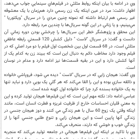
وي در ادامه با بيان اينکه روابط مثلثي در فيلم‌هاي سينمايي جواب مي‌دهد،
اظهار داشت: مرد در عين اينکه يک زن رسمي دارد هم‌زمان با يک معشوقه
غير رسمي هم ارتباط داشته که نمونه چنين مردي را در سريال "ويکتوريا "
مي‌بينيم، و يا زناني در اين گونه سريال‌ها با چندين مرد رابطه دارد.
اين محقق و پژوهشگر خطر اين سريال‌ها را چرخشي بودن دوره زماني آن
دانست و گفت: در سريال "لاست " دليل کشش 120 قسمتي رابطه عاطفي
مثلثي است، در 68 قسمت اول بين شخصيت اول فيلم با دو مرد اصلي که در
فيلم وجود دارد مخاطب دائم به دنبال اين است که ببيند زن به کدام يک از
آنها کشش دارد و اين در بقيه قسمت‌ها نيز ادامه دارد و مدام در نوسان
است.
وي گفت: هيجان زايي که در سريال "لاست " ديده مي شود، فروپاشي خانواده
و ذائقه سازي بوده و اين را القا مي‌کند که هر گلي يک بويي دارد و نبايد تنها
به يک خانواده بسنده کرد چرا که خانواده اول کهنه شده است.
عباسي ادامه داد: نکته مهم اين است که اين فيلم‌ها هيجان توليد کرده و اين
به معني قليان احساسات خارج از ظرفيت غريزه و فطرت انسان است، مانند
اينکه وقتي يک زوج 60 سال با هم زندگي مي کنند و دوز هيجان جنسي در
زندگي آنها پايين است و اين هيجان زايي و تنوع طلبي جنسي آنها را از
زندگي خوب و خوشي که دارند، منحرف مي‌کند.
وي با تاکيد بر اينکه اين فيلم‌ها هيجاني در جامعه توليد مي‌کند که منجربه