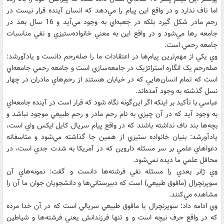
اما ناف ندارد و در واقع اين پيام را مي‌دهد که انسان آينده قرار نيست در
رحم مادر شکل گيرد بلکه در جعبه‌اي به وجود مي‌آيد و 16 سال بعد در
جامعه رها مي‌شود و در واقع اين به معني خانواده‌ستيزي و نفي مناسبات
جامعه رحمي است.
وي يکي از مهم‌ترين پيام‌ها در اعتقادات ما را صله‌رحم دانست و يادآورشد:
صله‌رحم يک انگاره استراتژيک در جامعه‌سازي است و جامعه رحمي جامعه‌اي
است که تمام انسان‌هايي که در خيابان هستند از رحم‌هاي مادران در چهار
نسل گذشته به وجود آمده‌اند.
عباسي با تأکيد بر اينکه اگر اين‌گونه نگاه شود که قرار است در آينده جامعه‌اي
به وجود آيد که در آن چيزي به نام رحم مادر و رحم طبيعي موجود نباشد و
بچه‌ها بند ناف نداشته باشند که در واقع پيام سريال کايل ايکس ‌واي است،
يادآورشد: بنيان خانواده ستيزي از همين جا گذاشته مي‌شود و متاسفانه
دعواهاي علمي بر سر مسئله داروين که در آمريکا به شدت جدي است، در
محافل علمي ما ديده نمي‌شود.
وي ژانر بعدي را مسئله نفي فرشته‌ها دانست و گفت: نمونه‌هاي آن
سوپرنچرال (مافوق طبيعي) است که دبيرستاني‌ها و دانشجويان جوان ما آن را
مشاهده مي‌کنند.
وي ادامه داد: سوپرنچرال يا مافوق طبيعي سريالي است که در آن خدا مرده
که در واقع حرف نيچه است و و تنها فرزندانش يعني فرشته‌ها و شياطين