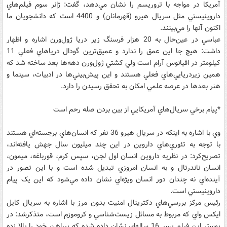
آمريکا در مواجه با تروريسم را نشان مي‌دهد، گفت: ژانر سوم فيلم‌هاي
داروينيستي مثل سريال هيرو (قهرمانان) و 4400 است که دانشجويان ما
اکنون آنها را مي‌بينند.
عباسي در عين‌حال به 20 هزار فرسنگ زير دريا ژول‌ورن اشاره و اظهار
داشت: هيچ جا اين عمق را ندارد و عميق‌ترين گودال دريا‌هاي فعلي 11
کيلومتر در اقيانوس آرام است ولي کشتي ژول‌ورن دهه‌ها بعد ساخته شد که
همين زيردريايي‌هاي فعلي هستند و اين پيش‌بيني‌ها در ادبيات، سينما و
هنر بعدها در عرصه علمي امکان به تحقق رسيدن را دارد.
*پيام برخي سريال‌هاي آمريکايي از بين بردن صله رحم است
وي با اشاره به اينکه در سريال هيرو 36 نفر که انسان‌هاي برجسته‌اي هستند
با توجه به تئوري‌هاي داروين در اين چند ميليون سال جهش يافته‌اند،
تصريح‌کرد: در نظريه داروين انسان اول لجن، سپس کرم، قورباغه، ميمون،
انسان ناندرتال و به انسان امروزي تبديل شده ‌است و با اين تصور در
آينده‌اي نه چندان دور انسان ويژه‌اي نشان داده مي‌شود که اين يک پيام
داروينيستي است.
رئيس مرکز بررسي‌هاي دکترينال امنيت بدون مرز با اشاره به سريال کايل
ايکس واي که مربوط به مسائل زيست‌شناسي و کروموزم است، متذکرشد: در
پوستر اين فيلم پسر 16 ساله‌اي نشان داده ‌شده که پيراهن خود را بالا زده