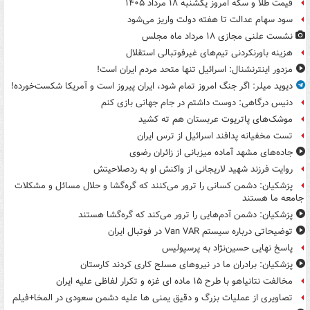
قیمت طلا و سکه امروز یکشنبه ۱۸ مرداد ۱۴۰۵
سود سهام عدالت تا هفته دولت واریز می‌شود
نشست علنی مجازی ۱۸ مرداد ماه مجلس
هزینه باورنکردنی تیم‌های غیرفوتبالی استقلال
مزدور اینترنشنال: اسرائیل تنها متحد مردم ایران است!
دیوید میلر: اگر جنگ امروز تمام شود، ایران پیروز است و آمریکا شکست‌خورده!
دنیس درگاهی: دوست داشتم در جام جهانی بازی کنم
موشک‌های پاتریوت عربستان هم ته‌ کشید
تست مخفیانه پدافند اسرائیل از ترس ایران
جاده‌های مشهد آماده میزبانی از زائران رضوی
روایت فرزند شهید لاریجانی از واکنش او به ردصلاحیتش
پزشکیان: دشمن کسانی را ترور می‌کنند که گره‌گشا و حلال مسائل و مشکلات
جامعه ما هستند
پزشکیان: دشمن آدم‌هایی را ترور می‌کند که گره‌گشا هستند
توضیحاتی درباره سیستم Van VAR در فوتبال ایران
پاسخ نهایی حسین‌نژاد به پرسپولیس
پزشکیان: برادران ما در نیروهای مسلح کاری کردند کارستان
مخالفت نتانیاهو با طرح ۱۵ ماده ای غزه و تکرار لفاظی علیه ایران
تصاویری از عملیات بزرگ و دقیق یمنی ها علیه دشمن سعودی در المخا+فیلم