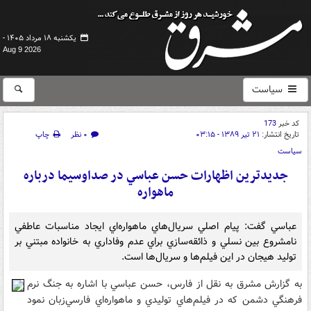
یکشنبه ۱۸ مرداد ۱۴۰۵ -
Aug 9 2026
سیاست
کد خبر
173
تاریخ انتشار:
۲۱ تیر ۱۳۸۹ - ۰۳:۱۵
۰ نظر
چاپ
سیاست
جديدترين اظهارات حسن عباسي در صداوسيما درباره
ماهواره
عباسي گفت: پيام اصلي سريال‌هاي ماهواره‌اي ايجاد مناسبات عاطفي
نامشروع بين نسلي و ذائقه‌سازي براي عدم وفاداري به خانواده مبتني بر
توليد هيجان در اين فيلم‌ها و سريال‌ها است.
به گزارش مشرق به نقل از فارس، حسن عباسي با اشاره به جنگ نرم
فرهنگي دشمن که در فيلم‌هاي توليدي و ماهواره‌اي فارسي‌زبان نمود