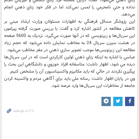
زناي ذهني مي‌شود، گفت: دراين مسئله فرد زناي جسمي و فيزيکي انجام
نداده و حتي نامحرمي را لمس نمي‌کند اما در فکر خود زناي ذهني انجام
مي‌دهد.
اين پژوشگر مسائل فرهنگي به اظهارات مسئولان وزارت ارشاد مبني بر
کاهش مطالعه در کشور اشاره کرد و گفت: با بررسي صورت گرفته پيرامون
اين سريال‌ها و زيرنويسي که در آنها صورت مي‌گيرد، نزديک به 5600 صفحه
در هشت سيزن سريال 24 به مخاطب نمايش داده مي‌شود که حجم زياد
مطالعه اين زيرنويس‌ها موجب تصوير سازي ذهني در مغز مخاطب مي‌شود.
عباسي با اشاره به اينکه زناي ذهني اولين کارکردي است که در اين سريال‌ها
ديده مي شود، اظهار داشت: متاسفانه افراد حوزوي و دانشگاهي اين بحث را
پيگيري نکردند در حالي که بايد مکانيزم واکسيناسيون آن را مشخص کنيم.
وي در پايان اظهار داشت: رسانه ملي بايد براي آگاهي مردم و واکسينه کردن
جامعه از مخاطرات اين سريال‌ها وارد عرصه شود.