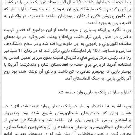
پيدا کرده است، اظهار داشت: 10 سال قبل مسئله عروسک باربي را در کشور
پي‌گيري کرديم و يک نمايشگاه براي آن به وجود آمد و عروسک دارا و سارا که
در کانون پرورشي فکري کودکان و نوجوانان ساخته شده بود، در واکنش به
قضيه باربي به وجود آمدند.
وي با تأکيد بر اينکه بسياري از مردم جامعه از اين موضوع که فضاي تربيت
دختران در اختيار باربي قرار داشت بي‌اطلاع بودند، تصريح‌کرد: در برنامه‌هاي
مختلف تلويزيوني و راديويي به اين مقوله پرداخته شد و در سطح دانشگاه‌ها،
مدارس و مساجد، 400 بار نمايشگاه باربي برگزار شد که در زمان 11 سپتامبر
رخ داد. رئيس مرکز بررسي‌هاي دکترينال امنيت بدون مرز بر همين اساس به
استفاده آمريکا از باربي براي حمله به افغانستان اشاره و متذکرشد: آمريکا با
پوستر باربي که يونيفرم نظامي به تن داشت و بالاي آن نوشته شده بود روح
آمريکايي باربي، به جنگ افغانستان آمد.
*دارا و سارا در پاتک به باربي وارد جامعه شد
وي با اشاره به اينکه دارا و سارا در پاتک به باربي وارد عرصه شد، افزود: در
همان زمان که جنبش‌هاي شيطان‌پرستي شروع شده بود چندين‌بار
برنامه‌هاي رسمي تلويزيوني براي آن ساخته شد و نمايشگاهي عظيم از
کتاب‌هاي شيطان‌پرستي، موسيقي و نشانه‌هاي آن و هم‌چنين فرهنگ‌سازي،
معرفي کردن و تعيين مخاطرات آن بيان شد که در دوره‌هاي بعد نيز ادامه