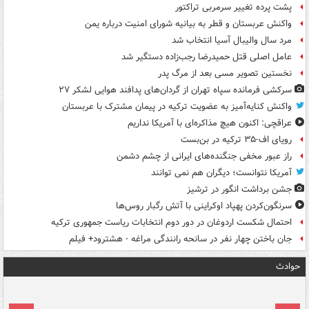
پشت پرده تغییر سرمربی تراکتور
واکنش عربستان و قطر به بیانیه شورای امنیت درباره یمن
مرد سال والیبال آسیا انتخاب شد
عامل اصلی قتل حمیدرضا رجب‌زاده دستگیر شد
نخستین تصویر مسی بعد از مرگ پدر
سرکشی فرمانده سپاه تهران از گردان‌های پدافند هوایی لشکر ۲۷
واکنش کنایه‌آمیز به عضویت ترکیه در پیمان مشترک با عربستان
عراقچی: اکنون هیچ مذاکره‌ای با آمریکا نداریم
رویای اف-۳۵ ترکیه در بن‌بست
راز عبور مخفی جنگنده‌های ایرانی از چشم دشمن
آمریکا نتوانست؛ دیگران هم نمی توانند
جشن برداشت انگور در ترشیز
سرنگون‌کردن پهپاد اوکراینی با آتش رگبار روس‌ها
احتمال شکست اردوغان در دور دوم انتخابات ریاست جمهوری ترکیه
جان باختن چهار نفر در سانحه رانندگی مراغه - هشترود+ فیلم
حوادث