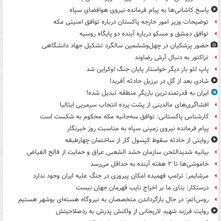
پاسخ کاشانی‌ها به پیام فرمانده نیروی هوافضای سپاه
توضیحات وزیر امور خارجه پاکستان درباره توافق امنیتی مکه
توافق دمشق و مسکو درباره آینده دو پایگاه روسیه
حضور پزشکیان در چهل‌وششمین سالگرد تشکیل جهاد دانشگاهی
تراکتور به دنبال آرش رضاوند
پاپ لئو بار دیگر خواستار پایان جنگ اوکراین شد
شادی بعد از گل در برزیل حادثه آفرید!
ایران به قدرتمندترین بازیگرِ منطقه تبدیل شده!
افشاگری‌های مالدینی از پشت پرده انتخاب سرمربی ایتالیا
کارشناس پاکستانی: توافق سه‌جانبه مکه محکوم به شکست است
پیام فرمانده نیروی زمینی سپاه به مناسبت روز خبرنگار
روایتی از حادثه سقوط کپسول گاز از ساختمان چهارطبقه
بیانیه شدیداللحن سازمان حشد الشعبی عراق و حمایت از فالح الفیاض
خاموشی‌ها تا ۲ هفته آینده به حداقل می‌رسد
مرشایمر: ترامپ فهمیده امکان پیروزی در جنگ علیه ایران وجود ندارد
درستکار: بنای ما بر اخراج نایب قهرمان جهان نیست
روس‌اتم: در حال بازگرداندن متخصصان به نیروگاه هسته‌ای بوشهر هستیم
روایت فرزند شهید لاریجانی از واکنش پدرش به ردصلاحیتش