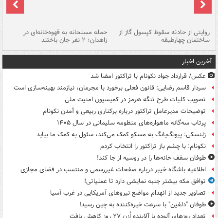
روایتی از حادثه سقوط کپسول گاز از
حمله مسلحانه به قهوه‌خانه‌ای در
عا
ساختمان چهارطبقه
زاهدان؛ ۲ نفر جان باختند
دس
آخرین اخبار
عکس/ قرارداد جواد نکونام با تراکتور امضا شد
سردار قاسم رضایی: قانون فعلی برخورد با مجرمان، نیازمند بهینه‌سازی است
تصویب کلیات طرح تنگه هرمز در کمیسیون امنیت ملی
توضیحات مدیرعامل تراکتور درباره برکناری ربیعی و آمدن نکونام
پرتاب سه‌گانه ماهواره‌های منظومه سلیمانی در سال ۱۴۰۵
زلنسکی: پیونگ‌یانگ به مسکو کمک می‌کند، سئول به کمک ما بیاید
نکونام: با چشم باز تراکتور را انتخاب کردم
طوفان سقف خانه‌ها را در روسیه از جا ‌کند!
اطلاعیه باشگاه خیبر درباره صفحات غیررسمی و منتسب در فضای مجازی
توافق مکه بیشتر جنبه نمایشی دارد تا عملیاتی!
تصاویر جدید از انهدام مواضع نیروهای آمریکایی در غرب آسیا
طوفان "دلفین" با سرعت خیره‌کننده به چین رسید!
تعداد روزهای آلوده با آلاینده اُزن ۲۷ روز کاهش یافت