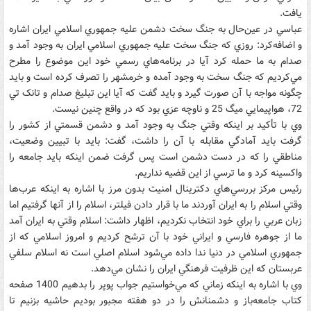
يافت.
عباسي در عين‌حال به جنگ سخت دشمن عليه جمهوري اسلامي ايران اشاره
و اضافه‌کرد: روزي که جنگ سخت عليه جمهوري اسلامي ايران به وجود آمد و
صدام به ما حمله کرد آيا در برنامه‌هاي رسمي خود اين موضوع را مطرح
مي‌کرديم که جنگ سخت به وجود آمده و خرمشهر را تصرف کرده است و بايد
چگونه مواجه با آن صورت گيرد و بايد گفت که آيا اين تبليغ صدام و تانک تي
72، هواپيمايي ميگ 25 و ناوچه عزي بود که در واقع چنين نيست.
وي با تأکيد بر اينکه وقتي جنگ به وجود آمد و دشمن قسمتي از کشور را
گرفت بايد آمادگي مقابله با آن را داشت، گفت: بايد با تبيين وضعيت،
مناطقي را که در دست دشمن است پس گرفت ضمن اينکه بايد جامعه را
واکسينه کرد و ما ترسي از اين قضيه نداريم.
رئيس مرکز بررسي‌هاي دکترينال امنيت بدون مرز با اشاره به اينکه عرب‌ها
وقتي اسلام را به ايران آوردند ما با قرار دادن فيلتر، اسلام را از آنها گرفتيم اما
زبان عربي را براي خود انتخاب نکرديم، اظهار داشت: اسلام وقتي به ايران آمد
ما از جوهره فارسي و ايراني خود با آن ترشح کرديم و امروز اسلامي که از
جمهوري اسلامي در دنيا ندا داده مي‌شود اسلام اصلي است نه اسلام سلفي
عربستان که اين ظرفيت فرهنگي ايران را نشان مي‌دهد.
وي با اشاره به اينکه زماني که مي‌خواستيم جواب پوپر را بدهيم 1400 صفحه
کتاب جامعه‌باز و دشمنانش را در دو هفته مجبور بوديم حاشيه بزنيم تا