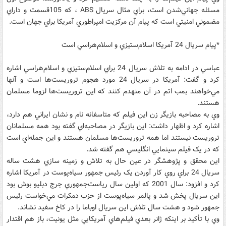
مسئله جهاني‌شدن است، براي مثال سريال ABS ، که 105قسمت و داراي
مضموني امنيتي است که پيام آن مرکزيت امپراطوري آمريکا براي جهان است.
*پيام سريال 24 آمريکا اسلام‌ستيزي و اسلام‌هراسي است
عباسي در ادامه به تلاش سريال 24 براي اسلام‌ستيزي و اسلام‌هراسي اشاره
کرد و گفت: آمريکا در سريال 24 مورد هجوم تروريست‌ها است و آنها
مي‌خواهند بمب اتم در آن منهدم ‌کنند که اين تروريست‌ها لزوما مسلمان
هستند.
وي به مصاحبه بازيگر زن اين فيلم که متاسفانه نام و نشان ايراني هم دارد،
اشاره کرد و اظهار داشت: اين بازيگر در مصاحبه‌اي گفته بود همه مسلمانان
تروريست نيستند اما همه تروريست‌ها مسلمان هستند و اين جمله‌اي است
که در يک فيلم سينمايي انگليسي هم گفته شد.
اين محقق و پژوهشگر در عين حال به تلاش و زمينه سازي هشت ساله
سريال 24 براي روي کار آوردن يک رئيس جمهور سياه‌پوست در آمريکا اشاره
کرد و افزود: سال 2001 که اولين سال رياست‌جمهوري جرج دبليو بوش بود
اين سريال پخش شد و پالمر سياه‌پوست از حزب دمکرات مي‌خواست رئيس
جمهور شود و هشت سال تلاش اين سريال اوباما را در کاخ سفيد نشاند.
وي با تأکيد بر اينکه ژانر بعدي فيلم‌هاي آمريکايي مثل يونيت، باز هم اقتدار