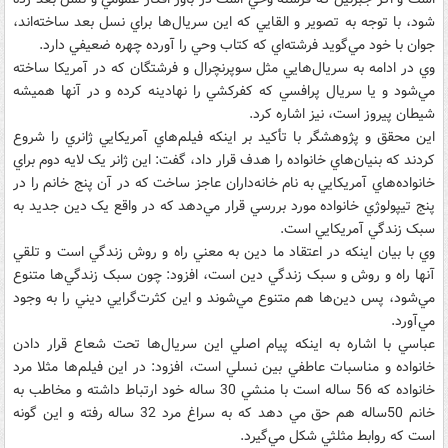
شود، با توجه به تصوير و القايي که اين سريال‌ها براي نسل بعد ساخته‌اند،
جوان با خود مي‌گويد فرشته‌اي که کتاب وحي را آورده چهره ضعيفي دارد.
وي در ادامه به سريال‌هايي مثل سوپرنچرال و فرشتگان که در آمريکا ساخته
مي‌شود و يا سريال پرافسي که کفرکشي را نهادينه کرده و در آنها هميشه
شيطان پيروز است، نيز اشاره کرد.
اين محقق و پژوهشگر با تأکيد بر اينکه فيلم‌هاي آمريکايي ژانري را شروع
کردند که بنيان‌هاي خانواده را هدف قرار داد، گفت: اين ژانر يک لايه دوم براي
خانواده‌هاي آمريکايي به نام خانه‌داران عاجز ساخت که در آن پنج خانم را در
پنج تيپولوژي خانواده مورد بررسي قرار مي‌دهد که در واقع يک دين جديد به
سبک زندگي آمريکايي است.
وي با بيان اينکه در اعتقاد ما دين به معني راه و روش زندگي است و تلقي
آنها راه و روش و سبک زندگي دين است، افزود: چون سبک زندگي‌ها متنوع
مي‌شود، پس دين‌ها هم متنوع مي‌شوند و اين کثرت‌گرايي ديني را به وجود
مي‌آورد.
عباسي با اشاره به اينکه پيام اصلي اين سريال‌ها تحت شعاع قرار دادن
خانواده و مناسبات عاطفي بين نسلي است، افزود: در اين فيلم‌ها مثلا مرد
خانواده که 56 ساله است با منشي 30 ساله خود ارتباط داشته و مخاطب به
خانم 50ساله هم حق مي دهد که به سراغ مرد 32 ساله رفته و اين گونه
است که روابط مثلثي شکل مي‌گيرد.