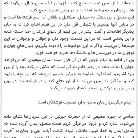
آمده‌اند تا از زمين غنيمت جمع کنند؛ قهرمان فيلم سوپرنچرال مي‌‌گويد که
هان پدرتان مرده و شما آمده‌ايد تا در زمين غنيمت جمع کنيد.
اين محقق و پژوهشگر به جبرئيل، ميکائيل و رافائل که اسم فرشته‌ها است و
در مقابل آنها لوسيفر يا شيطان قرار دارد در اين فيلم اشاره کرد که به جان
يکديگر افتاده‌اند و گفت: بشر در اين فيلم از دعواي فرزندان خدا خسته شده
و اين بخشي است که در اين قسمت وجود دارد و جوانان و نوجوانان ما اين
فيلم‌ها را مي‌بينند و اگر ما اين موضوعات را ناديده بگيريم، بنيان‌هاي جوان و
نوجوان ما در دبيرستان‌ها و دانشگاه‌ها ضربه خواهند خورد.
وي در ادامه به فيلم لژيون که در آن قرار است انسان موعودي که مي‌خواهد
جهان را نجات دهد در رحم خانم ناپاکي است که تلاش مي‌کند بچه را از بين
ببرد اشاره و اضافه‌کرد: خداوند به جبرئيل دستور مي‌دهد که اين بچه‌ را نابود
کند و ميکائيل به زمين مي‌آيد تا از آن دفاع کند و دو فرشته خدا در روي
زمين براي برادرکشي آمده و کشتار صورت مي‌گيرد.
* پيام ديگرسريال‌هاي ماهواره اي تضعيف فرشتگان است
عباسي به چهره‌ ضعيفي که از حضرت جبرئيل در اين سريال‌ها نشان داده
مي‌شود، اشاره کرد و افزود: در قرآن کريم هفت متعلق ايمان آورده شده که
شامل ايمان به خدا، غيب، ملائک، انبياء، کتاب، آيات الهي و ايمان به آخرت
است و اگر جبرئيل که فرشته وحي است در باور افکار عمومي و نسل بعد زده