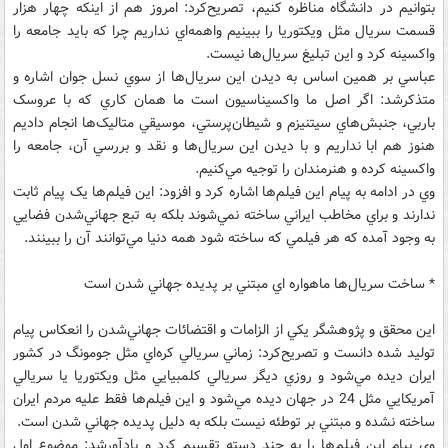
بتوانيم در دانشگاه مناظره کنيم، تصريح‌کرد: امروز هم از اينکه چهار هزار
قسمت سريال مثل ويکتوريا را ببينيم واهمه‌اي نداريم چرا که بايد جامعه را
واکسينه کرد و اين تبليغ سريال‌ها نيست.
عباسي بر همين اساس به ديدن اين سريال‌ها از سوي نسل جوان اشاره و
متذکرشد: اگر اصل ما واکسيناسيون است ما همان کاري که با عروسک
باربي، جنبش‌هاي سيتنيزم و شيطان‌پرستي، موسيقي متاليک‌ها انجام داديم
هنوز هم ابا نداريم و با ديدن اين سريال‌ها و نقد و بررسي آن، جامعه را
واکسينه کرده و هنرمندان را توجيه مي‌کنيم.
وي در ادامه به پيام اين فيلم‌ها اشاره کرد و افزود: اين فيلم‌ها يک پيام ثابت
ندارند و براي مخاطب ايراني ساخته نمي‌شوند بلکه به تبع جهاني‌شدن فضايي
به وجود آمده که هر فيلمي که ساخته شود همه دنيا مي‌توانند آن را ببينند.
* ساخت سريال‌ها ماهواره اي مبتني بر پديده جهاني شدن است
اين محقق و پژوهشگر يکي از الزامات و اقتضائات جهاني‌شدن را انعکاس پيام
توليد شده دانست و تصريح‌کرد: زماني سريالي کره‌اي مثل جومونگ در کشور
ايران ديده مي‌شود و روزي ديگر سريالي کلمبيايي مثل ويکتوريا يا سريالي
آمريکايي مثل 24 در جهان ديده مي‌شود و اين فيلم‌ها فقط عليه مردم ايران
ساخته نشده و مبتني بر توطئه نيست بلکه به دليل پديده جهاني شدن است.
وي پيام اين فيلم‌ها را به چند دسته تقسيم کرد و يادآورشد: موضوع اول