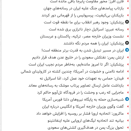
فارن افرز: محور مقاومت پابرجا باقی مانده است
بازتاب پیامدهای جنگ علیه ایران در رسانه‌های جهان
بازیکنان بی‌کیفیت، پرسپولیس را از قهرمانی دور کردند
پزشکیان: وجود رهبر انقلاب برای ما نقطه قوت است
رسانه عبری: اسرائیل دچار ناترازی برق شده است
نشست وزیران خارجه مصر، ترکیه، پاکستان و عربستان
پزشکیان: ایران را همه مردم نگه داشتند
ایران در مسیر تبدیل شدن به قدرت برتر منطقه است!
ارتش یمن: نفتکش سعودی را در خلیج عدن هدف قرار دادیم
پزشکیان: اگر تا امروز مانده‌ایم، به‌خاطر مردم نجیب ایران است
ادامه ناامنی و خشونت در آمریکا؛ چندین کشته در کارولینای شمالی
فیدان: حماس به تعهدات خود عمل کرد، امّا اسرائیل نه
بازداشت عامل ارسال تصاویر پرتاب موشک به رسانه‌های معاند
ماجرایی که رعب و وحشت را در فرودگاه تل‌آویو حاکم کرد
شبیه‌سازی حمله به پایگاه نیروهای دلتا فورس آمریکا
گفت وگوی وزیران خارجه آمریکا و انگلیس درباره ایران
ماکرون: اتحادیه اروپا فشار بر روسیه را افزایش خواهد داد
بیانیه تند اتحادیه لیگ‌های اروپایی علیه اینفانتینو
تحول بزرگ یمن در هدف‌گیری کشتی‌های سعودی