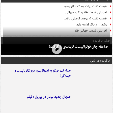
قیمت نفت برنت به ۷۹ دلار رسید
افزایش قیمت طلا و نقره جهانی
قیمت نفت ۵ درصد کاهش یافت
رشد آرام دلار ادامه دارد
افزایش قیمت جهانی طلا
فیلم برگزیده
صاعقه جان فوتبالیست تایلندی را گرفت!
برگزیده ورزشی
حمله تند فیگو به اینفانتینو: دروغگو، پَست‌ و
حیله‌گر!
جنجال جدید نیمار در برزیل +فیلم