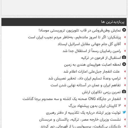
پربازدیدترین ها
نمایش وطن‌فروشی در قاب تلویزیون تروریستی موساد!
پزشکیان: اگر تا امروز مانده‌ایم، به‌خاطر مردم نجیب ایران است
آقای گل جام جهانی مقابل اسرائیل ایستاد
رامین رضاییان رسماً از استقلال جدا شد
استقبال از فرعون در ترکیه
لحظه اصابت هواپیمای هندی به زمین
علت انفجار جبل‌علی امارات اعلام شد
ترامپ وعدۀ تسلیم ایران داد، تحقیر نصیبش شد
تفاهم ایران و عمان در آستانه نهایی شدن است
تمرین رزمی تکاوران ارتش
انفجار در جایگاه CNG صحنه یک کشته و سه مصدوم برجا گذاشت
۳ کاپیتان ایران بدون پیشنهاد بزرگ
توئیت وزیر ارشاد درباره یک تکذیبیه از دفتر رهبری
نشست وزیران خارجه مصر، ترکیه، پاکستان و عربستان
بازیکنان بی‌کیفیت، پرسپولیس را از قهرمانی دور کردند