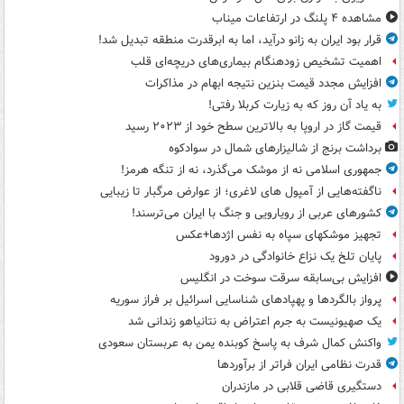
مشاهده ۴ پلنگ در ارتفاعات میناب
قرار بود ایران به زانو درآید، اما به ابرقدرت منطقه تبدیل شد!
اهمیت تشخیص زودهنگام بیماری‌های دریچه‌ای قلب
افزایش مجدد قیمت بنزین نتیجه ابهام در مذاکرات
به یاد آن روز که به زیارت کربلا رفتی!
قیمت گاز در اروپا به بالاترین سطح خود از ۲۰۲۳ رسید
برداشت برنج از شالیزارهای شمال در سوادکوه
جمهوری اسلامی نه از موشک می‌گذرد، نه از تنگه هرمز!
ناگفته‌هایی از آمپول های لاغری؛ از عوارض مرگبار تا زیبایی
کشورهای عربی از رویارویی و جنگ با ایران می‌ترسند!
تجهیز موشکهای سپاه به نفس اژدها+عکس
پایان تلخ یک نزاع خانوادگی در دورود
افزایش بی‌سابقه سرقت سوخت در انگلیس
پرواز بالگردها و پهپادهای شناسایی اسرائیل بر فراز سوریه
یک صهیونیست به جرم اعتراض به نتانیاهو زندانی شد
واکنش کمال شرف به پاسخ کوبنده یمن به عربستان سعودی
قدرت نظامی ایران فراتر از برآوردها
دستگیری قاضی قلابی در مازندران