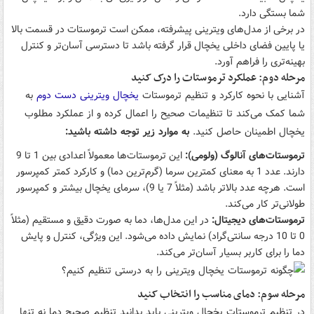
شما بستگی دارد.
در برخی از مدل‌های ویترینی پیشرفته، ممکن است ترموستات در قسمت بالا
یا پایین فضای داخلی یخچال قرار گرفته باشد تا دسترسی آسان‌تر و کنترل
بهینه‌تری را فراهم آورد.
مرحله دوم: عملکرد ترموستات را درک کنید
آشنایی با نحوه کارکرد و تنظیم ترموستات
یخچال ویترینی دست دوم
به
شما کمک می‌کند تا تنظیمات صحیح را اعمال کرده و از عملکرد مطلوب
یخچال اطمینان حاصل کنید.
به موارد زیر توجه داشته باشید:
ترموستات‌های آنالوگ (ولومی):
این ترموستات‌ها معمولاً اعدادی بین 1 تا 9
دارند. عدد 1 به معنای کمترین سرما (گرم‌ترین دما) و کارکرد کمتر کمپرسور
است. هرچه عدد بالاتر باشد (مثلاً 7 یا 9)، سرمای یخچال بیشتر و کمپرسور
طولانی‌تر کار می‌کند.
ترموستات‌های دیجیتال:
در این مدل‌ها، دما به صورت دقیق و مستقیم (مثلاً
0 تا 10 درجه سانتی‌گراد) نمایش داده می‌شود. این ویژگی، کنترل و پایش
دما را برای کاربر بسیار آسان‌تر می‌کند.
مرحله سوم: دمای مناسب را انتخاب کنید
در تنظیم ترموستات یخچال ویترینی باید بدانید تنظیم صحیح دما نه تنها