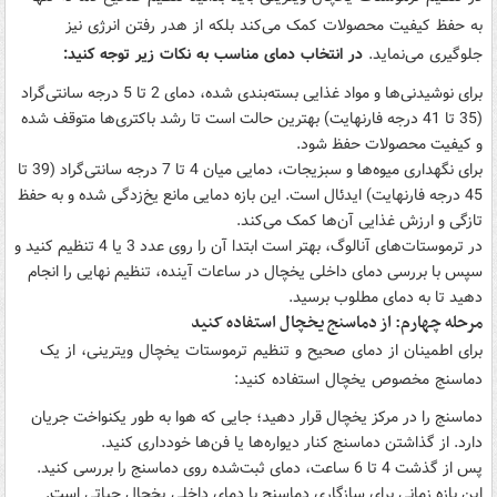
به حفظ کیفیت محصولات کمک می‌کند بلکه از هدر رفتن انرژی نیز
جلوگیری می‌نماید.
در انتخاب دمای مناسب به نکات زیر توجه کنید:
برای نوشیدنی‌ها و مواد غذایی بسته‌بندی شده، دمای 2 تا 5 درجه سانتی‌گراد
(35 تا 41 درجه فارنهایت) بهترین حالت است تا رشد باکتری‌ها متوقف شده
و کیفیت محصولات حفظ شود.
برای نگهداری میوه‌ها و سبزیجات، دمایی میان 4 تا 7 درجه سانتی‌گراد (39 تا
45 درجه فارنهایت) ایدئال است. این بازه دمایی مانع یخ‌زدگی شده و به حفظ
تازگی و ارزش غذایی آن‌ها کمک می‌کند.
در ترموستات‌های آنالوگ، بهتر است ابتدا آن را روی عدد 3 یا 4 تنظیم کنید و
سپس با بررسی دمای داخلی یخچال در ساعات آینده، تنظیم نهایی را انجام
دهید تا به دمای مطلوب برسید.
مرحله چهارم: از دماسنج یخچال استفاده کنید
برای اطمینان از دمای صحیح و تنظیم ترموستات یخچال ویترینی، از یک
دماسنج مخصوص یخچال استفاده کنید:
دماسنج را در مرکز یخچال قرار دهید؛ جایی که هوا به طور یکنواخت جریان
دارد. از گذاشتن دماسنج کنار دیواره‌ها یا فن‌ها خودداری کنید.
پس از گذشت 4 تا 6 ساعت، دمای ثبت‌شده روی دماسنج را بررسی کنید.
این بازه زمانی برای سازگاری دماسنج با دمای داخلی یخچال حیاتی است.