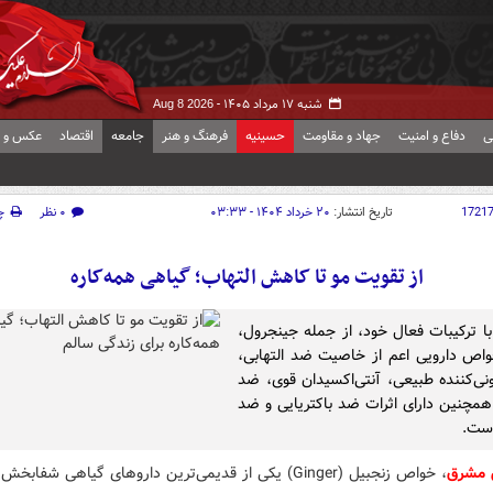
شنبه ۱۷ مرداد ۱۴۰۵ -
Aug 8 2026
ی
دفاع و امنیت
جهاد و مقاومت
حسینیه
فرهنگ و هنر
جامعه
اقتصاد
عکس و ف
1721
تاریخ انتشار:
۲۰ خرداد ۱۴۰۴ - ۰۳:۳۳
۰ نظر
چ
از تقویت مو تا کاهش التهاب؛ گیاهی همه‌کاره
با ترکیبات فعال خود، از جمله جینجرول،
واص دارویی اعم از خاصیت ضد التهابی،
ی‌کننده طبیعی، آنتی‌اکسیدان قوی، ضد
همچنین دارای اثرات ضد باکتریایی و ضد
است.
 مشرق
، خواص زنجبیل (Ginger) یکی از قدیمی‌ترین داروهای گیاهی شفا