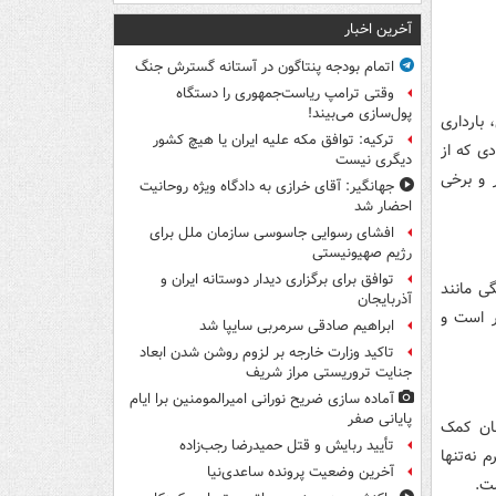
آخرین اخبار
اتمام بودجه پنتاگون در آستانه گسترش جنگ
وقتی ترامپ ریاست‌جمهوری را دستگاه
پول‌سازی می‌بیند!
 بارداری
ترکیه: توافق مکه علیه ایران یا هیچ کشور
دی که از
دیگری نیست
 و برخی
جهانگیر: آقای خرازی به دادگاه ویژه روحانیت
احضار شد
افشای رسوایی جاسوسی سازمان ملل برای
رژیم صهیونیستی
توافق برای برگزاری دیدار دوستانه ایران و
ی مانند
آذربایجان
ر است و
ابراهیم صادقی سرمربی سایپا شد
تاکید وزارت خارجه بر لزوم روشن شدن ابعاد
جنایت تروریستی مراز شریف
آماده سازی ضریح نورانی امیرالمومنین برا ایام
پایانی صفر
نان کمک
تأیید ربایش و قتل حمیدرضا رجب‌زاده
 نه‌تنها
آخرین وضعیت پرونده ساعدی‌نیا
ت.