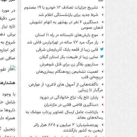
شد
تشریح جزئیات تصادف ۱۲ خودرو با ۱۹ مصدوم
در مورد 
شرط جدید برای بازنشستگی اعلام شد
دستگیری ۶ نفر در بهشهر به اتهام تشویش
تازه نیا
اذهان عمومی
موج بارش‌های تابستانه در راه ۱۱ استان
راز مرگ مرد ۷۲ ساله در تهرانپارس فاش شد
کم اجازه
قابی زیبا از قلعه بابک آذربایجان شرقی
نمایی زیبا از طبیعت بکر استان گیلان
صافی عبو
سناریوی بلاگر زن برای قتل شوهرش
اهمیت تشخیص زودهنگام بیماری‌های
دریچه‌ای قلب
هشدارها 
ناگفته‌هایی از آمپول های لاغری؛ از عوارض
مرگبار تا زیبایی
با وجود 
پایان تلخ یک نزاع خانوادگی در دورود
شامل خار
دستگیری قاضی قلابی در مازندران
داروها ما
بازداشت عامل ارسال تصاویر پرتاب موشک به
همراه دا
رسانه‌های معاند
پورجمشیدیان: ۲ میلیون و ۸۲۸ هزار زائر
زنجبیل 
اربعین به کشور بازگشتند