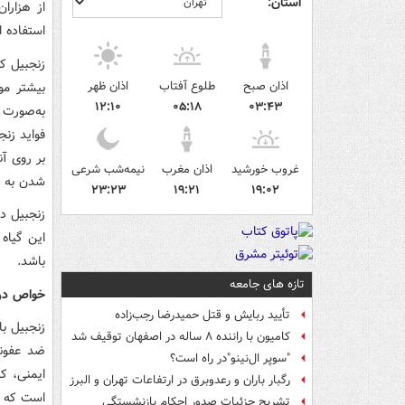
استان:
از هزارا
استفاده ا
زنجبیل ک
اذان صبح
طلوع آفتاب
اذان ظهر
بیشتر مو
۱۲:۱۰
۰۵:۱۸
۰۳:۴۳
به‌صورت پ
فواید زنج
بر روی آن
غروب خورشید
اذان مغرب
نیمه‌شب شرعی
شدن به ب
۲۳:۲۳
۱۹:۲۱
۱۹:۰۲
زنجبیل د
این گیاه
باشد.
تازه های جامعه
خواص درم
تأیید ربایش و قتل حمیدرضا رجب‌زاده
زنجبیل ب
کامیون با راننده ۸ ساله در اصفهان توقیف شد
ضد عفونی
"سوپر ال‌نینو"در راه است؟
ایمنی، ک
رگبار باران و رعدوبرق در ارتفاعات تهران و البرز
است که د
تشریح جزئیات صدور احکام بازنشستگی