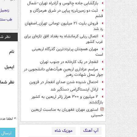
بازگشایی جاده چالوس و آزادراه تهران–شمال
زنجبیل
ثبت دو زمین‌لرزه پیاپی در شرق هرمزگان و
قشم
طب سنت
فروش بلیت ۲۱ میلیون تومانی تهران_اصفهان
رد شد
اتصال ریلی کرمانشاه به بغداد افق تازه‌ای برای
نظر شم
غرب کشور
مهران همچنان پرترددترین گذرگاه اربعینی
نام
است
انفجار در یک کارخانه در جنوب تهران
ایمیل
مراسم عزاداری اربعینِ هیأت‌های دانشجویی در
جوار محل شهادت رهبر
نظر شما 
احتمال شنیده شدن صدای انفجار در قزوین
اراذل اینستاگرامی دستگیر شد
۲ میلیون و ۳۰۰ هزار زائر اربعین به کشور
بازگشتند
استوری مهران غفوریان به مناسبت اربعین
حسینی
*
لطفا عدد م
آپ آهنگ
موزیک شاه