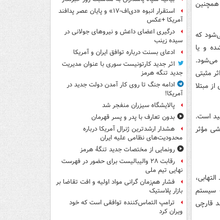
 همچنین
استقرار انبوه «دی‌اف‑۱۷» و پایان عصر پدافند
آمریکا +عکس
درگیری اعضای داعش و نیروهای جولانی در
‌شود که
سیده زینب
ده و یا
ادعای بسنت درباره توافق ایران و آمریکا
 می‌شود.
اثر جدید کارتونیست سوری با عنوان مدیریت
ثر مثبتی
جدید تنگه هرمز
ادامه جنگ تا روی کار آمدن دولت جدید در
از مبتلا
آمریکا!
پالایشگاه سیزران منفجر شد
ید است.
بدون تعارف با پدر و پسر قهرمان
شی مؤثر
هشدار ارشدترین ژنرال آمریکا درباره
محدودیت‌های نظامی علیه ایران
رونمایی از مختصات جدید تنگۀ هرمز
رقابت ۲۸ والیبالیست برای حضور در فهرست
نهایی تیم ملی
لتهابی،
فشار هم‌زمان گرانی مواد اولیه و افت تقاضا بر
ت سیستم
بازار پلاستیک
د قارچی
ترامپ التماس‌کننده توافقی است که خود
ویران کرد