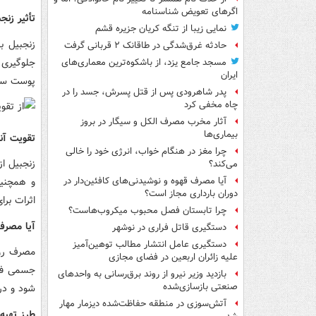
اگرهای تعویض شناسنامه
تأثیر زنج
نمایی زیبا از تنگه کریان جزیره قشم
زنجبیل 
حادثه غرق‌شدگی در طاقانک ۲ قربانی گرفت
جلوگیری 
مسجد جامع یزد، از باشکوه‌ترین معماری‌های
ایران
پوست سر 
پدر شاهرودی پس از قتل پسرش، جسد را در
چاه مخفی کرد
آثار مخرب مصرف الکل و سیگار در بروز
بیماری‌ها
تقویت آن
چرا مغز در هنگام خواب، انرژی خود را خالی
زنجبیل ا
می‌کند؟
و همچنی
آیا مصرف قهوه و نوشیدنی‌های کافئین‌دار در
دوران بارداری مجاز است؟
اثرات بر
چرا تابستان فصل محبوب میکروب‌هاست؟
آیا مصرف
دستگیری قاتل فراری در نوشهر
دستگیری عامل انتشار مطالب توهین‌آمیز
مصرف روز
علیه زائران اربعین در فضای مجازی
جسمی فرد
بازدید وزیر نیرو از روند برق‌رسانی به واحدهای
صنعتی بازسازی‌شده
شود و در
آتش‌سوزی در منطقه حفاظت‌شده دیزمار مهار
طرز تهیه