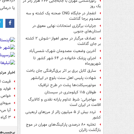
دردهای ق
رکوردشکنی مهران با جابه‌جایی ۲۶۶ هزار زائر در
یک روز
یا درمان
انفجار در جایگاه CNG صحنه یک کشته و سه
مصدوم برجا گذاشت
جزئیات برگزاری امتحانات نهایی معوق در
استان‌های جنوبی
تصادف مرگبار در محور اهواز–شوش ۲ کشته
بر جای گذاشت
آخرین وضعیت مصدومان شهرک شمس‌آباد
اجرای پزشک خانواده در ۶۴ شهر کشور تا
شهریورماه
سارق کابل برق بر اثر برق‌گرفتگی جان باخت
اخبار مرتب
شهادت پلیس اهل سنت بلوچ در ایرانشهر
قیمت ان
موتورسیکلت‌ها پشت درِ طرح ترافیک
فواید و
طوفان ۱۱۵ کیلومتری در سیستان
خواص د
مهاجرانی: شرط تداوم یارانه نقدی و کالابرگ
میوه‌ای
اقامت در ایران است
آیا می‌
تردد بیش از ۵ میلیون زائر از مرزهای اربعینی
۳ گیاه آرام‌بخش معده
کشور
تخلیه ۸۰ درصدی پارکینگ‌های مهران در موج
بازگشت زائران
برچسب‌ها