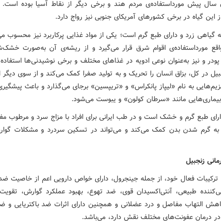
ن سال پیش مورداستفاده‌ی مردم هند و برخی دیگر از نقاط آسیا بوده است.
ز این گیاه در برخی کشورهای آمریکای جنوبی نیز رواج دارد.
ه گیاهی زرد و دارای طبع گرم است؛ یکی از مواد غذایی پرکاربرد نیز محسوب می
اقع مورداستفاده‌ی اقوام شرق قرار می‌گیرد و از ریشه‌ی آن به‌صورت خشک‌ش
ودر و نیز به‌عنوان نوعی ادویه در غذاهای مختلف و برخی نوشیدنی‌ها استفاده
بیل در کل، بزاق انسان را تحریک و به تولید صفرا کمک می‌کند و از سوی دیگر ا
زیم‌هایی به نام «لیپاز پانکراس» و «تریپسین» برجای می‌گذارد و باعث پیشگیری 
یماری‌هایی مانند «سرطان کولون» و یبوست می‌شود.
ارای طبع گرم و خشک است و در طب ایرانی برای افراد با مزاج سرد و مرطوب مف
 به گرم شدن بدن کمک می‌کند و می‌تواند در تسکین سردرد و مشکلات گوار
انی زنجبیل
ا ترکیبات فعال خود، از جمله جینجرول، دارای خواص دارویی اعم از خاصیت ضد ا
‌کننده طبیعی، آنتی‌اکسیدان قوی، ضد تهوع، بهبود عملکرد گوارش، تقوی
اهش التهاب مفاصل و درد عضلانی و همچنین دارای اثرات ضد باکتریایی و ض
ر درمان عفونت‌های مختلف نقش دارد، می‌باشد.