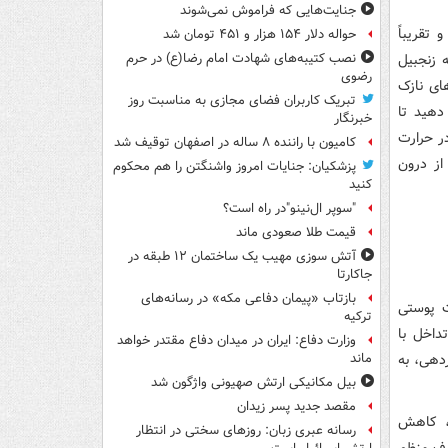
جنایت‌هایی که فراموش نمی‌شوند
تقریباً
حواله دلار ۱۵۴ هزار و ۴۵۱ تومان شد
آماده کردن این چای به ۸۵ گرم ریشه زنجبیل
نصب کتیبه‌های شهادت امام رضا(ع) در حرم
رضوی
ای نازک
تبریک کاربران فضای مجازی به مناسبت روز
قرار دهید تا
خبرنگار
ا درون آب ریخته و به مدت ۲۰ دقیقه در حرارت
کامیون با راننده ۸ ساله در اصفهان توقیف شد
از درون
پزشکیان: جنایات امروز واشنگتن را هم محکوم
کنید
"سوپر ال‌نینو"در راه است؟
قیمت طلا صعودی ماند
آتش سوزی مهیب یک ساختمان ۱۲ طبقه در
جاکارتا
بازتاب «پیمان دفاعی مکه» در رسانه‌های
ت پوستی
ترکیه
داخل با
وزارت دفاع: ایران در میدان دفاع مقتدر خواهد
ردهی، به
ماند
بیل مکانیکی ارتش صهیونی واژگون شد
مقصد جدید پسر زیدان
، کاهش
رسانه عبری زبان: روزهای سختی در انتظار