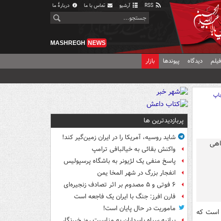
RSS
آرشیو
تماس با ما
دربارهٔ ما
MASHREGH
NEWS
یلم
دیدگاه
پیوندها
بازار
اپ
پربازدیدترین ها
شاید روسیه، آمریکا را در ایران زمین‌گیر کند!
واکنش بقائی به خیالبافی ترامپ
پاسخ منفی یک لژیونر به باشگاه پرسپولیس
انفجار بزرگ در شهر المخا یمن
۶ فوتی و ۵ مصدوم بر اثر تصادف زنجیره‌ای
فارن افرز: جنگ با ایران یک فاجعه است
ماموریت در حال پایان است!
بخش است که
بیانیه سپاه پاسداران به مناسبت روز خبرنگار