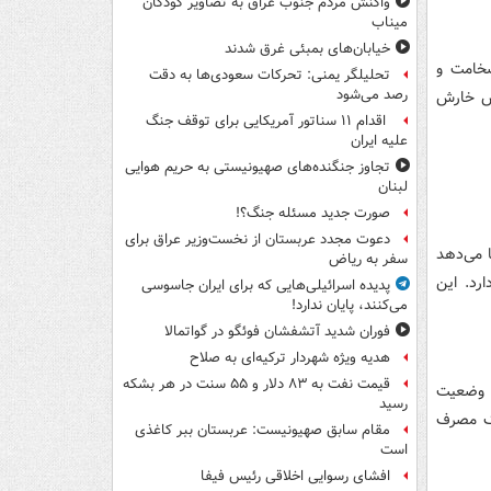
واکنش مردم جنوب عراق به تصاویر کودکان
میناب
خیابان‌های بمبئی غرق شدند
خامت و
تحلیلگر یمنی: تحرکات سعودی‌ها به دقت
رصد می‌شود
هش خارش
اقدام ۱۱ سناتور آمریکایی برای توقف جنگ
علیه ایران
تجاوز جنگنده‌های صهیونیستی به حریم هوایی
لبنان
صورت جدید مسئله جنگ؟!
دعوت مجدد عربستان از نخست‌وزیر عراق برای
 می‌دهد
سفر به ریاض
د. این
پدیده اسرائیلی‌هایی که برای ایران جاسوسی
می‌کنند، پایان ندارد!
فوران شدید آتشفشان فوئگو در گواتمالا
هدیه ویژه شهردار ترکیه‌ای به صلاح
قیمت نفت به ۸۳ دلار و ۵۵ سنت در هر بشکه
ه وضعیت
رسید
شک مصرف
مقام سابق صهیونیست: عربستان ببر کاغذی
است
افشای رسوایی اخلاقی رئیس فیفا