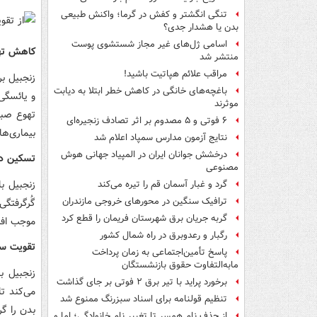
تنگی انگشتر و کفش در گرما؛ واکنش طبیعی
بدن یا هشدار جدی؟
اسامی ژل‌های غیر مجاز شستشوی پوست
کاهش تهو
منتشر شد
مراقب علائم هپاتیت باشید!
زنجبیل بر
باغچه‌های خانگی در کاهش خطر ابتلا به دیابت
و یائسگی 
موثرند
تهوع صبح
۶ فوتی و ۵ مصدوم بر اثر تصادف زنجیره‌ای
بیماری‌ه
نتایج آزمون مدارس سمپاد اعلام شد
درخشش جوانان ایران در المپیاد جهانی هوش
تسکین در
مصنوعی
زنجبیل ب
گرد و غبار آسمان قم را تیره می‌کند
ترافیک سنگین در محورهای خروجی مازندران
گُرگرفتگ
گربه جریان برق شهرستان فریمان را قطع کرد
موجب افز
رگبار و رعدوبرق در راه شمال کشور
تقویت سی
پاسخ تأمین‌اجتماعی به زمان پرداخت
مابه‌التفاوت حقوق بازنشستگان
زنجبیل ب
برخورد پراید با تیر برق ۲ فوتی بر جای گذاشت
می‌کند تا
تنظیم قولنامه برای اسناد سبزرنگ ممنوع شد
بدن را گ
از حذف نام همسر تا تغییر نام خانوادگی؛ اما و