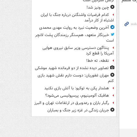
رف منظم
ارتش اسرائیل است
چین ونیز شد!
کدام فرضیات واشنگتن درباره جنگ با ایران
اشتباه از کار درآمد
آخرین وضعیت نبرد به روایت مهدی محمدی
خبرنگار متعهد، هم‌سنگر رزمندگان پشت لانچر
است
پنتاگون دسترسی وزیر سابق نیروی هوایی
آمریکا را قطع کرد
نقطه، ته خط!
تصاویر دیده‌ نشده از دو فرمانده شهید موشکی
مهران غفوریان: دوست دارم نقش شهید بازی
کنم
هشدار پکن به توکیو: با آتش بازی نکنید
هافبک آلومینیوم، پرسپولیسی می‌شود؟
رگبار باران و رعدوبرق در ارتفاعات تهران و البرز
جریان زندگی در غزه زیر جنگ و بمباران