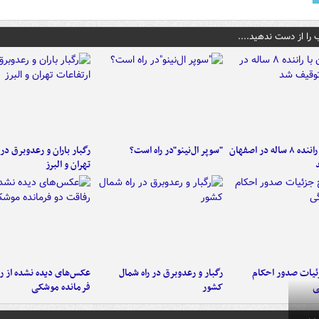
 را از دست ندهید....
کامیون با راننده ۸ ساله در اصفهان
"سوپر ال‌نینو"در راه است؟
رگبار باران و رعدوبرق در 
تهران و البرز
ئیات صدور احکام
رگبار و رعدوبرق در راه شمال
عکس‌های دیده نشده از ر
ی
کشور
فرمانده‌ موشکی