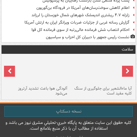
پشت پرده منتفی شدن بازگشت رضاییان به پرسپولیس
اعلام کاهش سوخت‌رسان‌های آمریکا در فرودگاه بن‌گوریون
زلزله ۴.۷ ریشتری اندیمشک شهرهای شمال خوزستان را لرزاند
گزارش رسانه غربی از جزئیات ضربات ویرانگر ایران به ارتش آمریکا
احکام انتصاب شش فرمانده عالی‌رتبه از سوی فرمانده کل قوا
نشست رئیس جمهور با دبیران کل احزاب و سیاسیون
سلامت
آیا ماءالشعیر برای جلوگیری از سنگ
آلودگی هوا باعث تشدید آرتروز
حذ
کلیه مفید است
می‌شود
کل
نسخه دسکتاپ
کليه حقوق اين سايت متعلق به پایگاه خبري-تحليلي مشرق نيوز می باشد و
استفاده از مطالب آن با ذکر منبع بلامانع است.