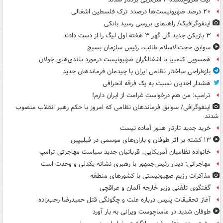
۲۰ درصد صهیونیست‌ها درصدد ترک فلسطین اشغالی
اینفوگرافیک/ راهنمای بررسی رسید بانکی
۳ بازیکن جدید گل گهر ۳ هفته اول لیگ را از دست دادند
سوابق حجت‌الاسلام طائب، رئیس سازمان بسیج
همسویی کلمبیا با اشغالگران صهیونیست درمورد بلندی‌های جولان
بازطراحی ساختار نظامی ایران با چیدمان فرماندهان جدید
هشدار احدیان نسبت به یک فرقه انحرافی
ترامپ: من هم درخواست غرامت از ایران دارم!
اینفوگرافی/ سوابق فرماندهان نظامی که امروز با حکم رهبر انقلاب منصوب
شدند
خرید جدید تارتار هنوز آماده نیست
۱۳ کشته بر اثر طوفان و باران‌های موسمی در فیلیپین
خانواده نظامیان آمریکایی، قربانیان جدید سیاست مهاجرتی ترامپ
مهاجرانی: دیدار رئیس‌جمهور با رهبری نشانه یکدلی و وحدت است
مذاکرات رژیم صهیونیستی با کشورهای منطقه
گفتگوی تلفنی وزیر خارجه آلمان و عراقچی
آغاز تحقیقات پلیس درباره علت و چگونگی قتل حمیدرضا رجب‌زاده
طوفان شدید در ماساچوست ویرانی به بار آورد