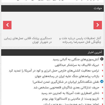
حوادث
آغاز تحقیقات پلیس درباره علت و
دستگیری پزشک قلابی عمل‌های زیبایی
هش
چگونگی قتل حمیدرضا رجب‌زاده
در شهریار تهران
ها
آخرین اخبار
آتش‌سوزی‌های جنگلی به آلبانی رسید
تبریک قالیباف به سرلشکر عبداللهی
ترامپ معافیت کشتی‌های خارجی حمل انرژی و کود در آمریکا را تمدید کرد
بازتاب پیامدهای جنگ علیه ایران در رسانه‌های جهان
نقش شگفت‌انگیز ایرانیان در شکل‌گیری تمدن اسلامی!
حریف تدارکاتی بعدی شاگردان قلعه‌نویی مشخص شد
ذخایر اضطراری نفت آمریکا به کمترین حد رسید
تاریبو وست: از مالدینی و کاستاکورتا بهتر بودم
تجاوز مجدد رژیم صهیونیستی به جنوب لبنان