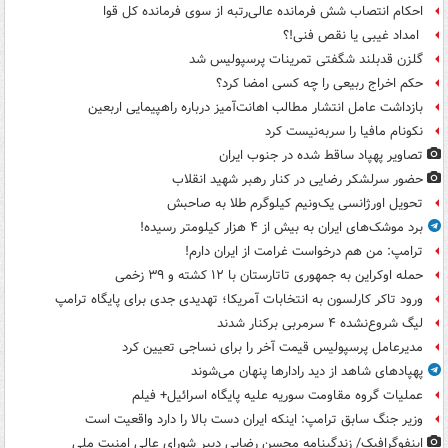
احکام انتصاب شش فرمانده عالی‌رتبه از سوی فرمانده کل قوا
امداد غیبی یا نقص فنی!؟
گلزن قدبلند شگفتی تمرینات پرسپولیس شد
حکم اخراج ربیعی را چه کسی امضا کرد؟
بازداشت عامل انتشار مطالب اهانت‌آمیز درباره راهپیمایی اربعین
نکونام مافیا را سربه‌نیست کرد
تصاویر پهپاد ساقط شده در جنوب ایران
حضور سرلشکر رضایی در کنار رهبر شهید انقلاب
تحویل اورژانسی یک‌ونیم کیلوگرم طلا به صاحبش
برد موشک‌های ایران به بیش از ۴ هزار کیلومتر رسیده!
ترامپ: من هم درخواست غرامت از ایران دارم!
حمله اوکراین به جمهوری تاتارستان با ۱۲ کشته و ۳۹ زخمی
ورود تاکر کارلسون به انتخابات آمریکا؛ تهدیدی جدی برای پایگاه ترامپ
لیگ شروع‌نشده ۴ سرمربی برکنار شدند
مدیرعامل پرسپولیس قیمت آخر را برای نساجی تعیین کرد
پهپادهای شاهد از دید رادارها پنهان می‌شوند
عملیات گروه مقاومت سوریه علیه پایگاه اسرائیل+ فیلم
وزیر جنگ سابق ترامپ: اینکه ایران دست بالا را دارد واقعیت است
اینفوگرافیک/ زندگینامه محسن رضایی دبیر شورای عالی امنیت‌ ملی