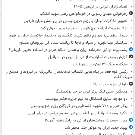
تعداد زائران ایرانی در اربعین ۱۴۰۵
رجزخوانی مهدی رسولی در خونخواهی رهبر شهید انقلاب
تعویق مذاکرات لبنان و رژیم صهیونیستی در پی تنش میان طرفین
نهاد مدیریت آبراه خلیج فارس مسیر جدیدی معرفی کرد
سردار عظمایی؛ همرزم دلاور شهید تنگسیری و پاسدار حاکمیت ایران بر هرمز
سرلشکر عبداللهی؛ از سپاه و ناجا تا ریاست ستاد کل نیروهای مسلح
پشت‌پرده توافق محرمانه ایران و عمان؛ تنگه هرمز در آستانه تغییر تاریخی؟
گزارش یدیعوت آحارانوت از عوامل ایران در اسرائیل
جنگنده میگ-۲۹ اوکراین سقوط کرد
رئیس قوه قضا در پیام‌هایی انتصاب‌ فرماندهان عالی‌رتبه در نیروهای مسلح را
تبریک گفت
طوفان مهیب در امارات
میانگین سنی لیگ برتر ایران در حد بوندسلیگا
دو مهاجم سابق استقلال به تیم جزیره قشم پیوستند
پیکر هزار و ۷۰۰ شهید فلسطینی در گروگان رژیم صهیونیستی
تاکید رسانه اسرائیلی بر قطعی بودن تسلیم ترامپ در برابر ایران
میزان خسارت موشک‌های ایرانی به پایگاه‌های آمریکا
پهپاد جدید ایران به موتور جت مجهز شد
لیگ شروع‌نشده ۴ سرمربی برکنار شدند