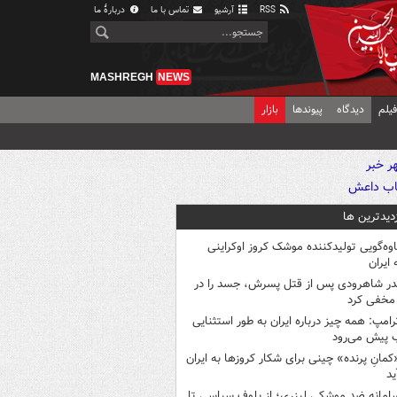
RSS
آرشیو
تماس با ما
دربارهٔ ما
MASHREGH
NEWS
یلم
دیدگاه
پیوندها
بازار
زدیدترین ها
اوه‌گویی تولیدکننده موشک کروز اوکراینی
 ایران
در شاهرودی پس از قتل پسرش، جسد را در
مخفی کرد
رامپ: همه چیز درباره ایران به طور استثنایی
 پیش می‌رود
کمانِ پرنده» چینی برای شکار کروزها به ایران
ید
امانه ضد موشکی لیزری؛ از بلوف سیاسی تا