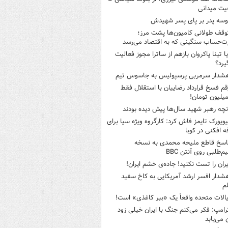
یت میدانی
وسه‌ پدر بر پای پسر شهیدش
وقف طولانی کامیون‌ها پشت مرز؛
‌حساب سنگینی که به اقتصاد می‌رسد
یا تینا پاکروان بازهم از ساترا مجوز فعالیت
یرد؟
شدار سرمربی پرسپولیس به جاسوس تیم
قم فسخ قرارداد رضاییان با استقلال فقط
نچه رهبر شهید سال‌ها پیش دیده بودند
یویورک تایمز فاش کرد: کارگروه ویژه سیا برای
ه افکنی در کوبا
اسخ قاطع ملیحه محمدی به نسخه
م‌طلبی روی آنتن BBC
یران را تست نکنید! جاده‌ی خشم ایران!
شدار افسر ارشد آمریکایی به کاخ سفید
م
یالات متحده واقعاً یک «ببر کاغذی» است!
رامپ: فکر می‌کنم جنگ با ایران خیلی زود
ن می‌یابد