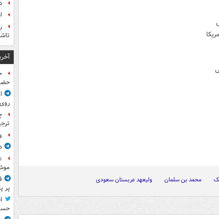
د
ا
ض
ر
ریکا
تاش
آخری
س
ح
حضر
ا
روی
چ
ترجی
و
د
ع
موش
ق
ک
محمد بن سلمان
ولیعهد عربستان سعودی
پر پ
ا
حسی