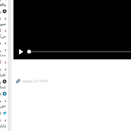
واقع
ب
ت
صورت
آ
می‌گ
ه
ر
۱۰۰میلیون تومان!
Play
آ
ن
تفرق
پ
تسلی
ا
ه
+فیل
ا
ت
پایا