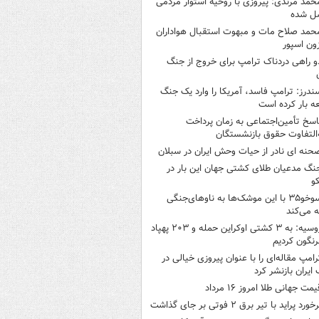
حمد مرندی: پیروزی با روحیه استوار مردمی
ل شده
حمد صلاح مات و مبهوت استقبال هواداران
زون اسپور
و راهی دردناک ترامپ برای خروج از جنگ
ندرز: ترامپ فاسد، آمریکا را وارد یک جنگ
ه بار کرده است
اسخ تأمین‌اجتماعی به زمان پرداخت
‌التفاوت حقوق بازنشستگان
حنه ای نادر از حیات وحش ایران در سبلان
نگ مدعیان طلای کشتی جهان این بار در
و
سوخو۳۵ با این موشک‌ها به ناوهای‌جنگی
 می‌کند
روسیه: به ۳ کشتی اوکراین حمله و ۲۰۳ پهپاد
رنگون کردیم
رامپ مقاله‌ای را با عنوان پیروزی خیالی در
ایران بازنشر کرد
یمت جهانی طلا امروز ۱۶ مرداد
خورد پراید با تیر برق ۲ فوتی بر جای گذاشت