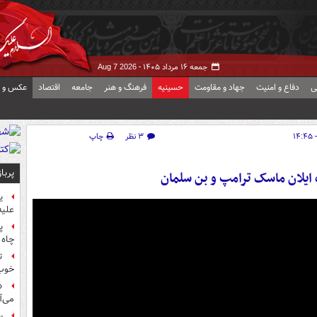
جمعه ۱۶ مرداد ۱۴۰۵ -
Aug 7 2026
ی
دفاع و امنیت
جهاد و مقاومت
حسینیه
فرهنگ و هنر
جامعه
اقتصاد
عکس و ف
۳ نظر
چاپ
پربا
 ایلان ماسک ترامپ و بن سلمان
ی
علیه
پ
چاه 
ت
خوب
«
می‌آ
س