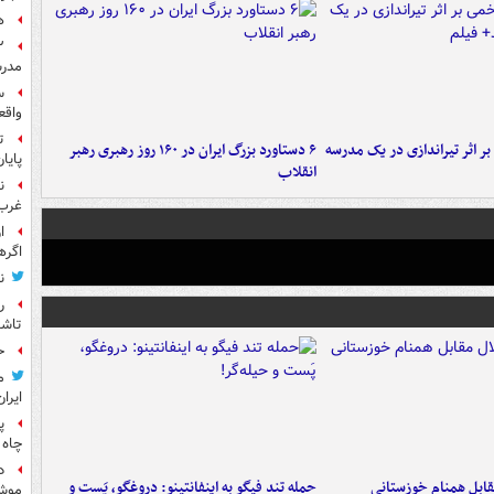
ه
مدرس
س
واقع
ت
 بر اثر تیراندازی در یک مدرسه
۶ دستاورد بزرگ ایران در ۱۶۰ روز رهبری رهبر
پایا
انقلاب
ن
غرب 
ا
اگره
ن
ر
تاش
ح
م
ایران
پ
چاه 
د
قابل همنام خوزستانی
حمله تند فیگو به اینفانتینو: دروغگو، پَست‌ و
موش