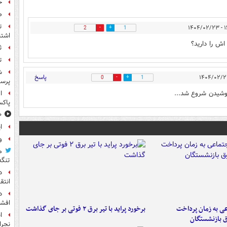
ح
ص
ت
۱۶:
2
1
اشتب
اش را دارید؟
ث
ت
ش
پاسخ
0
1
پرس
وشیدن شروع شد...
ا
پاکس
۱۰ خوشحال
ا
و
م
تنگه
د
انتق
د
افشا
عی به زمان پرداخت
برخورد پراید با تیر برق ۲ فوتی بر جای گذاشت
ا
ق بازنشستگان
نجرا