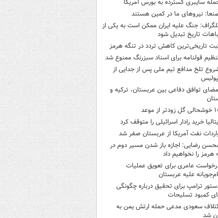
مله سایبری گسترده به بورس آمریکا
نعا: نیروهای ما در کمین‌ هستند
لگراف: جنگ علیه ایران ممکن است به یکی از
اهات تاریخ تبدیل شود
بت تاریخی‌ترین کاهش تردد در تنگه هرمز
نظیم قولنامه برای اسناد سبزرنگ ممنوع شد
روع تلخ مدافع تیم ملی پس از جدایی از
پولیس
مضای توافق دفاعی بین عربستان، ترکیه و
تان
ی گل زودتر از موعد
یتالیا خرید رادار اسرائیلی را متوقف کرد
اردات نفت آمریکا از عربستان صفر شد
حسن رضایی: اجازه باز شدن مسیر دوم در
 هرمز را نخواهیم داد
رخواست عامری برای تعویق عملیات
ام‌جویانه علیه عربستان
ستور ترامپ برای تحقیق درباره چگونگی
ی کمبود تسلیحات
ئتلاف سعودی مدعی حمله ارتش یمن به
ن شد