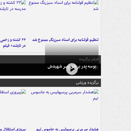
تنظیم قولنامه برای اسناد سبزرنگ ممنوع شد
۲۲ کشته و زخمی
در تایلند+ فیلم
فیلم برگزیده
بوسه‌ پدر بر پای پسر شهیدش
برگزیده ورزشی
هشدار سرمربی پرسپولیس به جاسوس تیم
پیروزی استقلال م