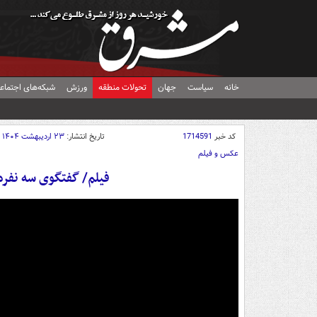
خانه
سیاست
جهان
تحولات منطقه
ورزش
شبکه‌های اجتماع
کد خبر
1714591
تاریخ انتشار:
۲۳ اردیبهشت ۱۴۰۴ - ۱۴:۴۵
عکس و فیلم
فیلم/ گفتگوی سه نفره