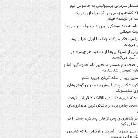
شدار سرمربی پرسپولیس به جاسوس تیم
۲۲ کشته و زخمی بر اثر تیراندازی در یک
ه در تایلند+ فیلم
امانه ضد موشکی لیزری؛ از بلوف سیاسی تا
یت میدانی
رامپ: فکر می‌کنم جنگ با ایران خیلی زود
ن می‌یابد
یمی از آمریکایی‌ها از تشدید هرج‌ومرج در
آسیا می‌ترسند
ز حذف نام همسر تا تغییر نام خانوادگی؛ اما و
ای تعویض شناسنامه
مایی زیبا از تنگه کریان جزیره قشم
کوردشکنی پیش‌فروش جدیدترین گوشی‌های
وی سامسونگ
ادثه غرق‌شدگی در طاقانک ۲ قربانی گرفت
سجد جامع یزد، از باشکوه‌ترین معماری‌های
در شاهرودی پس از قتل پسرش، جسد را در
مخفی کرد
ردسر همزمان آمریکا و اوکراین با ته کشیدن
ک های پاتریوت