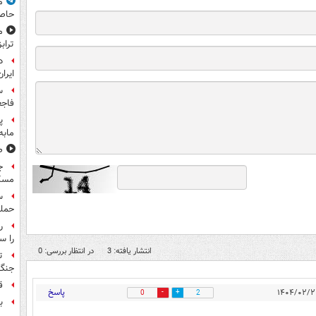
م
حاص
م
تراب
د
ایران
س
فاجع
پ
مابه
ص
ج
مسک
حمله
را س
انتشار یافته: 3
در انتظار بررسی: 0
ت
جنگ 
ق
پاسخ
0
2
بر