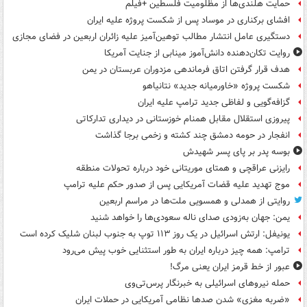
حمایت هلندی‌ها از مظلومیت فلسطین +فیلم
افشای برکناری در موساد پس از شکست پروژه علیه ایران
دستگیری عامل انتشار مطالب توهین‌آمیز علیه زائران اربعین در فضای مجازی
روایت تکان‌دهنده دانش‌آموز مینابی از جنایت آمریکا
هدف قرار گرفتن اتاق‌ فرماندهی مزدوران عربستان در یمن
شکست پروژه «خاورمیانه جدید» نتانیاهو
گزافه‌گویی و لفاظی جدید ترامپ علیه ایران
پیروزی استقلال مقابل همنام خوزستانی در دیداری تدارکاتی
انفجار در حومه دمشق چند کشته و زخمی برجا گذاشت
بوسه‌ پدر بر پای پسر شهیدش
رایزنی عراقچی و همتای موریتانی خود درباره تحولات منطقه
موج تهدید علیه قضات آمریکایی پس از صدور حکم علیه ترامپ
روایتی از همدلی و همسویی ملت‌ها در مراسم اربعین
یمن: جهان به‌زودی صدای ناله سعودی‌ها را خواهد شنید
یونیفل: ارتش اسرائیل در یک روز ۱۱۳ توپ به جنوب لبنان شلیک کرده است
ترامپ: همه چیز درباره ایران به طور استثنایی خوب پیش می‌رود
عبور از خط قرمز ایران یعنی مرگ!
حمله نیروهای اسرائیلی به خبرنگار پرس‌تی‌وی
«ضربه مغزی» شدن صدها نظامی آمریکایی در حملات ایران