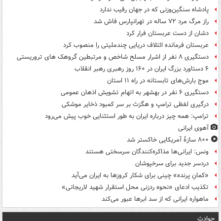
پادشاه سنگین‌وزنی که در جهان رقیب ندارد
راز مرگ مرد ۷۲ ساله در تهرانپارس فاش شد
دشان از دست عربستان فرار کرد
عربستان فرمانده ائتلاف دریایی چندملیتی را منصوب کرد
دستگیری ۸ نفر از اشرار مسلح شاخص و مرتبطین گروهک های تروریستی
۶ دستاورد بزرگ ایران در ۱۶۰ روز رهبری رهبر انقلاب
موج بارش‌های تابستانه در راه ۱۱ استان
دستگیری ۶ نفر در بهشهر به اتهام تشویش اذهان عمومی
درگیری لفظی ترامپ و هگزث بر سر کمبود ذخایر موشکی
ترامپ: همه چیز درباره ایران به طور استثنایی خوب پیش می‌رود
آهوی ایرانی
۸۰۰ سازۀ آمریکایی خاکستر شد
ونس: ایرانی‌ها مذاکره‌کنندگان سرسختی هستند
دردسر جدید برای سرخپوشان
«کمانِ پرنده» چینی برای شکار کروزها به ایران می‌آید
تکذیب ادعای «نحوه ردزنی محل استقرار شهید لاریجانی»
ماهواره ایرانی که از سد ابرها عبور می‌کند
حوادث