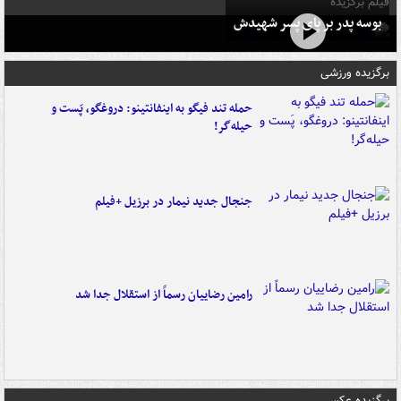
فیلم برگزیده
بوسه‌ پدر بر پای پسر شهیدش
برگزیده ورزشی
حمله تند فیگو به اینفانتینو: دروغگو، پَست‌ و
حیله‌گر!
جنجال جدید نیمار در برزیل +فیلم
رامین رضاییان رسماً از استقلال جدا شد
برگزیده عکس