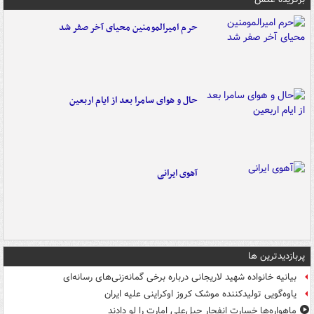
حرم امیرالمومنین محیای آخر صفر شد
حال و هوای سامرا بعد از ایام اربعین
آهوی ایرانی
پربازدیدترین ها
بیانیه خانواده شهید لاریجانی درباره برخی گمانه‌زنی‌های رسانه‌ای
یاوه‌گویی تولیدکننده موشک کروز اوکراینی علیه ایران
ماهواره‌ها خسارت انفجار جبل‌علی امارت را لو دادند