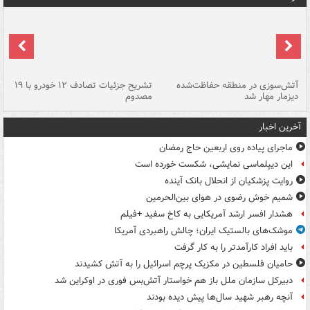
تصادف مرگبار در محور اهواز–شوش ۲
آتش‌سوزی در منطقه حفاظت‌شده
تشریح جزئیات تصادف ۱۲ خودرو با ۱۹
پا
دیزمار مهار شد
مصدوم
آخرین اخبار
ماجرای پیاده روی اربعین حاج رمضان
این دیپلماسی نمایشی، شکست خورده است
روایت پزشکیان از انحلال بانک آینده
شمیم خوش رضوی در هوای بین‌الحرمین
هشدار افسر ارشد آمریکایی به کاخ سفید +فیلم
موشک‌های بالستیک ایران؛ چالش راهبردی آمریکا
باید افراد کارآمدتر را به کار گرفت
حامیان فلسطین در مکزیک پرچم اسرائیل را به آتش کشیدند
دبیرکل سازمان ملل باز هم خواستار آتش‌بس فوری در اوکراین شد
آنچه رهبر شهید سال‌ها پیش دیده بودند