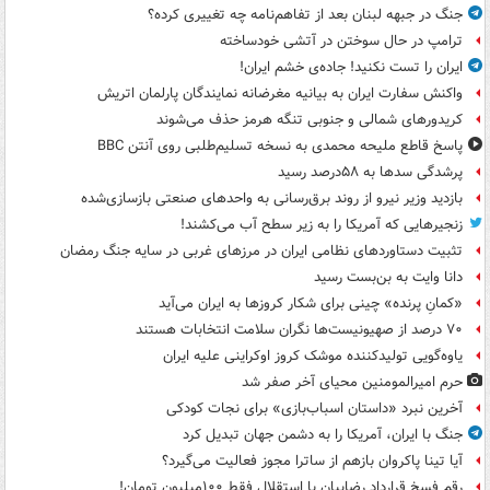
جنگ در جبهه لبنان بعد از تفاهم‌نامه چه تغییری کرده؟
ترامپ در حال سوختن در آتشی خودساخته
ایران را تست نکنید! جاده‌ی خشم ایران!
واکنش سفارت ایران به بیانیه مغرضانه نمایندگان پارلمان اتریش
کریدورهای شمالی و جنوبی تنگه هرمز حذف می‌شوند
پاسخ قاطع ملیحه محمدی به نسخه تسلیم‌طلبی روی آنتن BBC
پرشدگی سدها به ۵۸درصد رسید
بازدید وزیر نیرو از روند برق‌رسانی به واحدهای صنعتی بازسازی‌شده
زنجیرهایی که آمریکا را به زیر سطح آب می‌کشند!
تثبیت دستاوردهای نظامی ایران در مرزهای غربی در سایه جنگ رمضان
دانا وایت به بن‌بست رسید
«کمانِ پرنده» چینی برای شکار کروزها به ایران می‌آید
۷۰ درصد از صهیونیست‌ها نگران سلامت انتخابات هستند
یاوه‌گویی تولیدکننده موشک کروز اوکراینی علیه ایران
حرم امیرالمومنین محیای آخر صفر شد
آخرین نبرد «داستان اسباب‌بازی» برای نجات کودکی
جنگ با ایران، آمریکا را به دشمن جهان تبدیل کرد
آیا تینا پاکروان بازهم از ساترا مجوز فعالیت می‌گیرد؟
رقم فسخ قرارداد رضاییان با استقلال فقط ۱۰۰میلیون تومان!