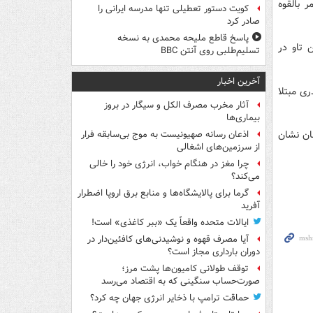
یمر بالقوه
کویت دستور تعطیلی تنها مدرسه ایرانی را
صادر کرد
پاسخ قاطع ملیحه محمدی به نسخه
 تاو در
تسلیم‌طلبی روی آنتن BBC
آخرین اخبار
ری مبتلا
آثار مخرب مصرف الکل و سیگار در بروز
بیماری‌ها
ان نشان
اذعان رسانه صهیونیست به موج بی‌سابقه فرار
از سرزمین‌های اشغالی
چرا مغز در هنگام خواب، انرژی خود را خالی
می‌کند؟
گرما برای پالایشگاه‌ها و منابع برق اروپا اضطرار
آفرید
ایالات متحده واقعاً یک «ببر کاغذی» است!
آیا مصرف قهوه و نوشیدنی‌های کافئین‌دار در
دوران بارداری مجاز است؟
توقف طولانی کامیون‌ها پشت مرز؛
صورت‌حساب سنگینی که به اقتصاد می‌رسد
حماقت ترامپ با ذخایر انرژی جهان چه کرد؟