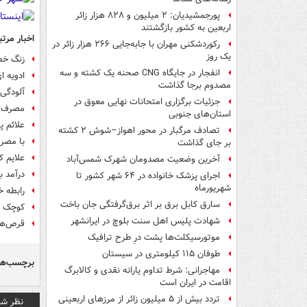
پورجمشیدیان: ۲ میلیون و ۸۲۸ هزار زائر
اربعین به کشور بازگشتند
اخبار مرتب
رکوردشکنی مهران با جابه‌جایی ۲۶۶ هزار زائر در
یک روز
زنگ خطر
انفجار در جایگاه CNG صحنه یک کشته و سه
ادویه ا
مصدوم برجا گذاشت
آلودگی 
جزئیات برگزاری امتحانات نهایی معوق در
مصرف لبنیات در ای
استان‌های جنوبی
علائم پ
تصادف مرگبار در محور اهواز–شوش ۲ کشته
با مصرف
بر جای گذاشت
علایم 
آخرین وضعیت مصدومان شهرک شمس‌آباد
درآمد 
اجرای پزشک خانواده در ۶۴ شهر کشور تا
شهریورماه
رابطه خ
سارق کابل برق بر اثر برق‌گرفتگی جان باخت
کوچک ش
شهادت پلیس اهل سنت بلوچ در ایرانشهر
قرص‌های HIV ممکن است از آلزای
موتورسیکلت‌ها پشت درِ طرح ترافیک
طوفان ۱۱۵ کیلومتری در سیستان
برچسب‌ها
مهاجرانی: شرط تداوم یارانه نقدی و کالابرگ
اقامت در ایران است
تردد بیش از ۵ میلیون زائر از مرزهای اربعینی
نظر شم