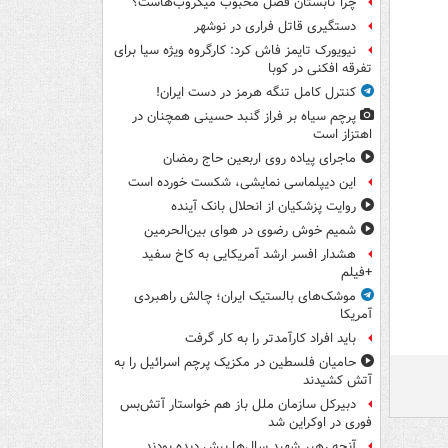
چرا تابستان فصل محبوب میکروب‌هاست؟
دستگیری قاتل فراری در نوشهر
نیویورک تایمز فاش کرد: کارگروه ویژه سیا برای
تفرقه افکنی در کوبا
کنترل کامل تنگه هرمز در دست ایران!
پرچم سیاه بر فراز گنبد حسینی همچنان در
اهتزاز است
ماجرای پیاده روی اربعین حاج رمضان
این دیپلماسی نمایشی، شکست خورده است
روایت پزشکیان از انحلال بانک آینده
شمیم خوش رضوی در هوای بین‌الحرمین
هشدار افسر ارشد آمریکایی به کاخ سفید
+فیلم
موشک‌های بالستیک ایران؛ چالش راهبردی
آمریکا
باید افراد کارآمدتر را به کار گرفت
حامیان فلسطین در مکزیک پرچم اسرائیل را به
آتش کشیدند
دبیرکل سازمان ملل باز هم خواستار آتش‌بس
فوری در اوکراین شد
آنچه رهبر شهید سال‌ها پیش دیده بودند