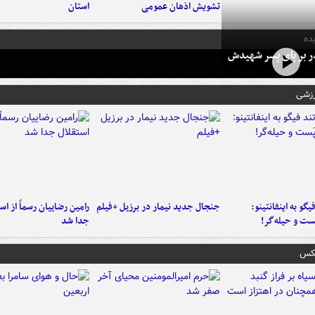
تشویش اذهان عمومی
استان
ده
در بر پای پسر شهیدش
رزشی
یگو به اینفانتینو:
جنجال جدید نیمار در برزیل +فیلم
رامین رضاییان رسماً از اس
ست‌ و حیله‌گر!
جدا شد
عکس