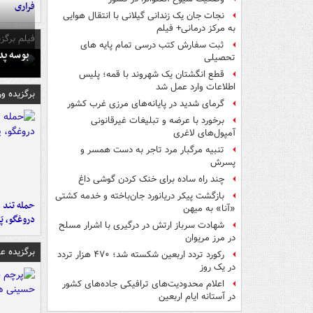
فراری
نجات جان یک زندانی گیلانی با انتقال هوایی
به مرکز درمانی+ فیلم
فیلم برگزی
ثبت سفارش کتب درسی تمام پایه های
بوسه‌ پ
تحصیلی
قطع انگشتان یک شهروند با قمه؛ پلیس
اطلاعات وارد عمل شد
برگزیده و
گرمای شدید در پایانه‌های مرزی غرب کشور
برخورد با عرضه و تبلیغات غیرقانونی
آمپول‌های لاغری
تنبیه مرگبار مرد تاجر به دست همسر و
پسرش
چند راه‌ ساده برای خنک کردن گوشی داغ
بازگشت پیکر دریانورد جان‌باخته و خدمه کشتی
حمله تند ف
«آنا» به میهن
دروغگو، پَ
شهادت سرباز ارتش در درگیری با اشرار مسلح
در مرز مریوان
برگزیده 
رکورد تردد اربعین شکسته شد؛ ۴۷۰ هزار تردد
در یک روز
اعلام محدودیت‌های ترافیکی جاده‌های کشور
در آستانه ایام اربعین