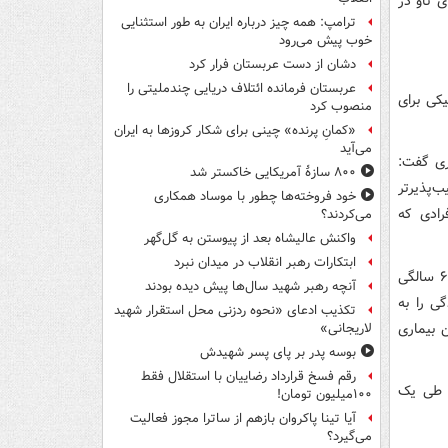
ی تاو در
ترامپ: همه چیز درباره ایران به طور استثنایی
خوب پیش می‌رود
دشان از دست عربستان فرار کرد
عربستان فرمانده ائتلاف دریایی چندملیتی را
کی برای
منصوب کرد
«کمانِ پرنده» چینی برای شکار کروزها به ایران
می‌آید
ری گفت:
۸۰۰ سازۀ آمریکایی خاکستر شد
ب‌پذیرتر
خود فروخته‌ها چطور با موساد همکاری
رادی که
می‌کردند؟
واکنش عالیشاه بعد از پیوستن به گل‌گهر
ابتکارات رهبر انقلاب در میدان نبرد
برای این مطالعه، محققان ۲۴۳ فرد با سابقه خانوادگی آلزایمر را که تا میانگین سنی ۶۸ سالگی
آنچه رهبر شهید سال‌ها پیش دیده بودند
ی را به
تکذیب ادعای «نحوه ردزنی محل استقرار شهید
ن بیماری
لاریجانی»
بوسه‌ پدر بر پای پسر شهیدش
رقم فسخ قرارداد رضاییان با استقلال فقط
س طی یک
۱۰۰میلیون تومان!
آیا تینا پاکروان بازهم از ساترا مجوز فعالیت
می‌گیرد؟