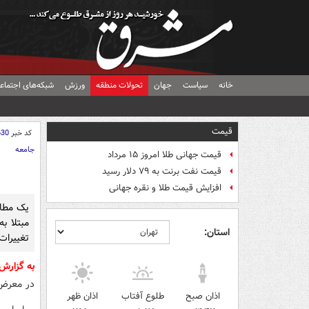
خانه
سیاست
جهان
تحولات منطقه
ورزش
شبکه‌های اجتماع
قیمت
کد خبر
630
جامعه
قیمت جهانی طلا امروز ۱۵ مرداد
قیمت نفت برنت به ۷۹ دلار رسید
افزایش قیمت طلا و نقره جهانی
یک مطال
مبتلا ب
استان:
تغییرات 
به گزارش
در معرض خ
اذان صبح
طلوع آفتاب
اذان ظهر