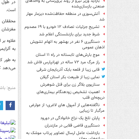
بازدید وزیر نیرو از روند برق‌رسانی به واحدهای
صنعتی بازسازی‌شده
است.
آتش‌سوزی در منطقه حفاظت‌شده دیزمار مهار
شد
محققان د
تشریح جزئیات تصادف ۱۲ خودرو با ۱۹ مصدوم
مغزشان د
شرط جدید برای بازنشستگی اعلام شد
علاوه بر 
دستگیری ۶ نفر در بهشهر به اتهام تشویش
اذهان عمومی
به آلزایم
موج بارش‌های تابستانه در راه ۱۱ استان
به طور ک
راز مرگ مرد ۷۲ ساله در تهرانپارس فاش شد
می‌دهد که
قابی زیبا از قلعه بابک آذربایجان شرقی
نمایی زیبا از طبیعت بکر استان گیلان
سناریوی بلاگر زن برای قتل شوهرش
منبع: باش
اهمیت تشخیص زودهنگام بیماری‌های
دریچه‌ای قلب
ناگفته‌هایی از آمپول های لاغری؛ از عوارض
مرگبار تا زیبایی
پایان تلخ یک نزاع خانوادگی در دورود
دستگیری قاضی قلابی در مازندران
بازداشت عامل ارسال تصاویر پرتاب موشک به
رسانه‌های معاند