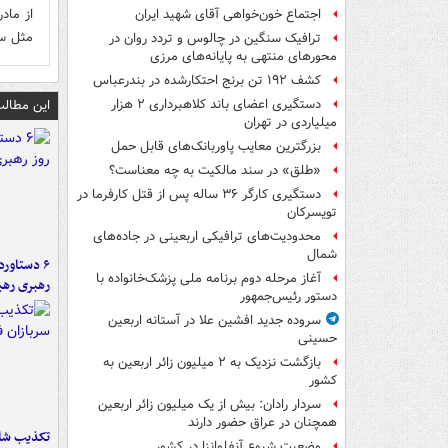
از ماد
اجتماع خون‌خواهی آقای شهید ایران
مثل س
ترافیک سنگین در چالوس و تردد روان در
محورهای منتهی به پایانه‌های مرزی
کشف ۱۹۲ تن برنج احتکارشده در بندرعباس
این مطالب
دستگیری اعضای باند کلاهبرداری ۲ هزار
میلیاردی در تهران
بزرگترین معایب پاوربانک‌های قابل حمل
«طلق» در سند مالکیت به چه معناست؟
دستگیری کارگر ۳۶ ساله پس از قتل کارفرما در
تویسرکان
محدودیت‌های ترافیکی اربعینی در جاده‌های
شمال‌
آغاز مرحله دوم برنامه ملی پزشک‌خانواده با
رهبری رهب
دستور رئیس‌جمهور
سروده جدید افشین علا در آستانه اربعین
حسینی
بازگشت نزدیک به ۲ میلیون زائر اربعین به
کشور
سردار رادان: بیش از یک میلیون زائر اربعین
همچنان در عراق حضور دارند
تکذیب شای
وضعیت شیوع آنفلوانزا در کشور