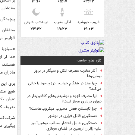
بر اساس ی
۱۲:۱۰
۰۵:۱۷
۰۳:۴۲
مغزشان ب
پیچیدگی‌
غروب خورشید
اذان مغرب
نیمه‌شب شرعی
۲۳:۲۲
۱۹:۲۳
۱۹:۰۳
محققان خ
آلزایمر ت
«سیلویا 
«ما از ای
تازه های جامعه
هستند، ش
آثار مخرب مصرف الکل و سیگار در بروز
مادران مب
بیماری‌ها
چرا مغز در هنگام خواب، انرژی خود را خالی
می‌کند؟
هیچ مشکل
آیا مصرف قهوه و نوشیدنی‌های کافئین‌دار در
عنوان یک 
دوران بارداری مجاز است؟
تعریف کر
چرا تابستان فصل محبوب میکروب‌هاست؟
دستگیری قاتل فراری در نوشهر
شرکت‌کنن
دستگیری عامل انتشار مطالب توهین‌آمیز
پیگیری م
علیه زائران اربعین در فضای مجازی