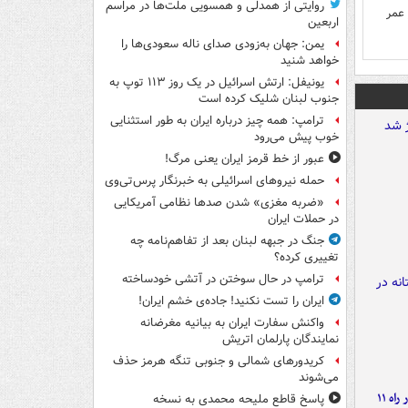
روایتی از همدلی و همسویی ملت‌ها در مراسم
 عمر
اربعین
یمن: جهان به‌زودی صدای ناله سعودی‌ها را
خواهد شنید
یونیفل: ارتش اسرائیل در یک روز ۱۱۳ توپ به
جنوب لبنان شلیک کرده است
ترامپ: همه چیز درباره ایران به طور استثنایی
خوب پیش می‌رود
عبور از خط قرمز ایران یعنی مرگ!
حمله نیروهای اسرائیلی به خبرنگار پرس‌تی‌وی
«ضربه مغزی» شدن صدها نظامی آمریکایی
در حملات ایران
جنگ در جبهه لبنان بعد از تفاهم‌نامه چه
تغییری کرده؟
ترامپ در حال سوختن در آتشی خودساخته
ایران را تست نکنید! جاده‌ی خشم ایران!
واکنش سفارت ایران به بیانیه مغرضانه
نمایندگان پارلمان اتریش
کریدورهای شمالی و جنوبی تنگه هرمز حذف
می‌شوند
موج بارش‌های تابستانه در راه ۱۱
پاسخ قاطع ملیحه محمدی به نسخه