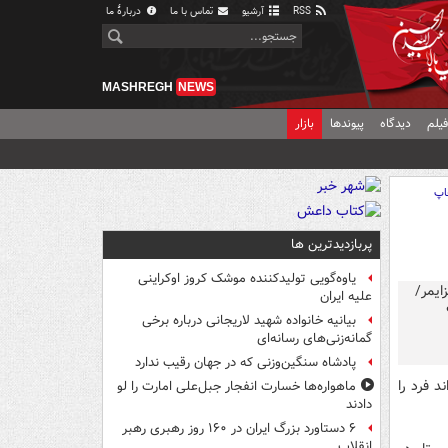
RSS
آرشیو
تماس با ما
دربارهٔ ما
MASHREGH
NEWS
یلم
دیدگاه
پیوندها
بازار
اپ
پربازدیدترین ها
یاوه‌گویی تولیدکننده موشک کروز اوکراینی
علیه ایران
بیانیه خانواده شهید لاریجانی درباره برخی
گمانه‌زنی‌های رسانه‌ای
پادشاه سنگین‌وزنی که در جهان رقیب ندارد
د فرد را
ماهواره‌ها خسارت انفجار جبل‌علی امارت را لو
دادند
۶ دستاورد بزرگ ایران در ۱۶۰ روز رهبری رهبر
انقلاب