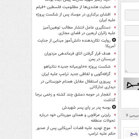
حمایت هلندی‌ها از مظلومیت فلسطین +فیلم
افشای برکناری در موساد پس از شکست پروژه
علیه ایران
دستگیری عامل انتشار مطالب توهین‌آمیز
علیه زائران اربعین در فضای مجازی
روایت تکان‌دهنده دانش‌آموز مینابی از جنایت
آمریکا
هدف قرار گرفتن اتاق‌ فرماندهی مزدوران
عربستان در یمن
شکست پروژه «خاورمیانه جدید» نتانیاهو
گزافه‌گویی و لفاظی جدید ترامپ علیه ایران
پیروزی استقلال مقابل همنام خوزستانی در
دیداری تدارکاتی
انفجار در حومه دمشق چند کشته و زخمی برجا
گذاشت
بوسه‌ پدر بر پای پسر شهیدش
رایزنی عراقچی و همتای موریتانی خود درباره
بررسی: 3
تحولات منطقه
موج تهدید علیه قضات آمریکایی پس از صدور
پاسخ
حکم علیه ترامپ