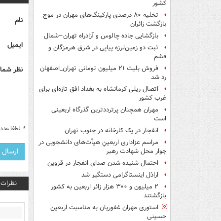
کشور
تخلیه ۸۰ درصدی پارکینگ‌های مهران در موج
نام
بازگشت زائران
بازگشایی جاده چالوس و آزادراه تهران–شمال
ایمیل
ثبت دو زمین‌لرزه پیاپی در شرق هرمزگان و
قشم
فروش بلیت ۲۱ میلیون تومانی تهران_اصفهان
نظر شما 
رد شد
اتصال ریلی کرمانشاه به بغداد افق تازه‌ای برای
غرب کشور
مهران همچنان پرترددترین گذرگاه اربعینی
است
*
لطفا عدد م
انفجار در یک کارخانه در جنوب تهران
مراسم عزاداری اربعینِ هیأت‌های دانشجویی در
جوار محل شهادت رهبر
احتمال شنیده شدن صدای انفجار در قزوین
اراذل اینستاگرامی دستگیر شد
نظرات
۲ میلیون و ۳۰۰ هزار زائر اربعین به کشور
بازگشتند
استوری مهران غفوریان به مناسبت اربعین
حسینی