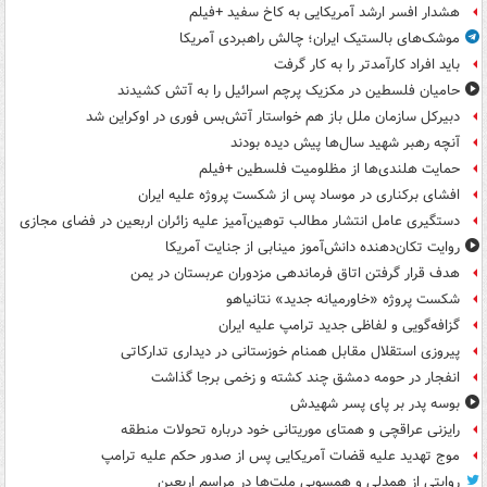
هشدار افسر ارشد آمریکایی به کاخ سفید +فیلم
موشک‌های بالستیک ایران؛ چالش راهبردی آمریکا
باید افراد کارآمدتر را به کار گرفت
حامیان فلسطین در مکزیک پرچم اسرائیل را به آتش کشیدند
دبیرکل سازمان ملل باز هم خواستار آتش‌بس فوری در اوکراین شد
آنچه رهبر شهید سال‌ها پیش دیده بودند
حمایت هلندی‌ها از مظلومیت فلسطین +فیلم
افشای برکناری در موساد پس از شکست پروژه علیه ایران
دستگیری عامل انتشار مطالب توهین‌آمیز علیه زائران اربعین در فضای مجازی
روایت تکان‌دهنده دانش‌آموز مینابی از جنایت آمریکا
هدف قرار گرفتن اتاق‌ فرماندهی مزدوران عربستان در یمن
شکست پروژه «خاورمیانه جدید» نتانیاهو
گزافه‌گویی و لفاظی جدید ترامپ علیه ایران
پیروزی استقلال مقابل همنام خوزستانی در دیداری تدارکاتی
انفجار در حومه دمشق چند کشته و زخمی برجا گذاشت
بوسه‌ پدر بر پای پسر شهیدش
رایزنی عراقچی و همتای موریتانی خود درباره تحولات منطقه
موج تهدید علیه قضات آمریکایی پس از صدور حکم علیه ترامپ
روایتی از همدلی و همسویی ملت‌ها در مراسم اربعین