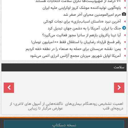
۷۰ درصد از صهیونیست‌ها نگران سلامت انتخابات هستند
یاوه‌گویی تولیدکننده موشک کروز اوکراینی علیه ایران
حرم امیرالمومنین محیای آخر صفر شد
آخرین نبرد «داستان اسباب‌بازی» برای نجات کودکی
جنگ با ایران، آمریکا را به دشمن جهان تبدیل کرد
آیا تینا پاکروان بازهم از ساترا مجوز فعالیت می‌گیرد؟
رقم فسخ قرارداد رضاییان با استقلال فقط ۱۰۰میلیون تومان!
یمن: نقشه عربستان برای حمله به صنعاء را در نطفه خفه کردیم
آمریکا اوایل شهریور میزبان مجمع آژانس انرژی اتمی می‌شود
سلامت
اهمیت تشخیص زودهنگام بیماری‌های
ناگفته‌هایی از آمپول های لاغری؛ از
دریچه‌ای قلب
عوارض مرگبار تا زیبایی
تا
نسخه دسکتاپ