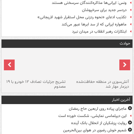
ونس: ایرانی‌ها مذاکره‌کنندگان سرسختی هستند
دردسر جدید برای سرخپوشان
تکذیب ادعای «نحوه ردزنی محل استقرار شهید لاریجانی»
ماهواره ایرانی که از سد ابرها عبور می‌کند
ابتکارات رهبر انقلاب در میدان نبرد
حوادث
تصادف مرگبار در محور اهواز–شوش ۲
آتش‌سوزی در منطقه حفاظت‌شده
تشریح جزئیات تصادف ۱۲ خودرو با ۱۹
پا
دیزمار مهار شد
مصدوم
آخرین اخبار
ماجرای پیاده روی اربعین حاج رمضان
این دیپلماسی نمایشی، شکست خورده است
روایت پزشکیان از انحلال بانک آینده
شمیم خوش رضوی در هوای بین‌الحرمین