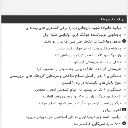
پربازدیدترین ها
بیانیه خانواده شهید لاریجانی درباره برخی گمانه‌زنی‌های رسانه‌ای
یاوه‌گویی تولیدکننده موشک کروز اوکراینی علیه ایران
ماهواره‌ها خسارت انفجار جبل‌علی امارت را لو دادند
پادشاه سنگین‌وزنی که در جهان رقیب ندارد
راز مرگ مرد ۷۲ ساله در تهرانپارس فاش شد
دشان از دست عربستان فرار کرد
عربستان فرمانده ائتلاف دریایی چندملیتی را منصوب کرد
دستگیری ۸ نفر از اشرار مسلح شاخص و مرتبطین گروهک های تروریستی
موج بارش‌های تابستانه در راه ۱۱ استان
دستگیری ۶ نفر در بهشهر به اتهام تشویش اذهان عمومی
۶ دستاورد بزرگ ایران در ۱۶۰ روز رهبری رهبر انقلاب
درگیری لفظی ترامپ و هگزث بر سر کمبود ذخایر موشکی
آهوی ایرانی
ترامپ: همه چیز درباره ایران به طور استثنایی خوب پیش می‌رود
۸۰۰ سازۀ آمریکایی خاکستر شد