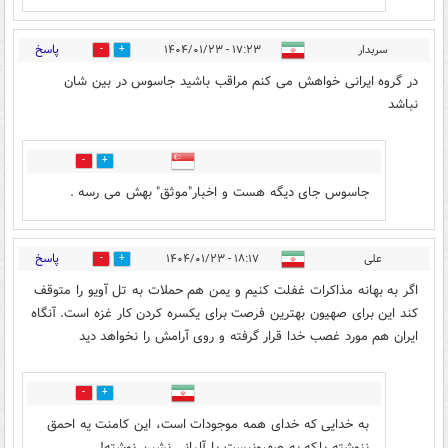
پاسخ
سربدار
۱۷:۲۳ - ۱۴۰۴/۰۱/۲۳
5
1
در گروه ایرانی خواهش می کنم مراقب باشید جاسوس در بین شان
نباشد
0
0
جاسوس جای دیگه هست و اخبار"موثق" بهش می رسه .
پاسخ
علی
۱۸:۱۷ - ۱۴۰۴/۰۱/۲۳
0
1
اگر به بهانه مذاکرات غفلت کنیم و یمن هم حملات به تل آویو را متوقف
کند این برای صهیون بهترین فرصت برای یکسره کردن کار غزه است. آنگاه
ایران هم مورد غصب خدا قرار گرفته و روی آرامش را نخواهد دید
2
0
به خدایی که خدای همه موجودات است، این کامنت یه احمق
ننوشته بلکه یه صهیونیست یا آلبانی نشین نوشته!