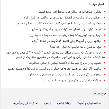
اخبار مرتبط
بقائی: مذاکرات در سالن‌های مجزا آغاز شده است
راهکاری برای مقابله با انفعال دولت‌های اسلامی در قبال غزه
سخنان ضد ایرانی سخنگوی آمریکا در آستانه مذاکرات عمان +فیلم
فیلم/ گزارشی از فضای مذاکرات ایران و آمریکا در عمان
دروغ جدید نیوریورک‌تایمز درباره جلسه محرمانه با رهبری
توافق ایران و آمریکا برای ادامه گفتگوها در هفته آینده
تنها موضوع نامه ترامپ به ایران چه بود؟
ایران و آمریکا به مبنای مذاکراتی نزدیک شدند / شنبه ۳۰ فروردین؛ دور دوم
مذاکرات/ احتمال برگزاری دور دوم مذاکرات در کشوری متفاوت از عمان
تصویری از خروج تیم مذاکره‌کننده ایرانی از محل مذاکرات
ترامپ: اگر فکر می‌کنید تعرفه‌ها خیلی زیاد است، با آمریکا دادوستد نکنید
درخواست گروسی از آمریکا و ایران برای دستیابی به توافق
مذاکراتِ نمایشی دیگر برای ایران جذاب نیست
برچسب‌ها
مذاکره ایران و آمریکا
دونالد ترامپ
ترامپ
مذاکرات ایران و آمریکا