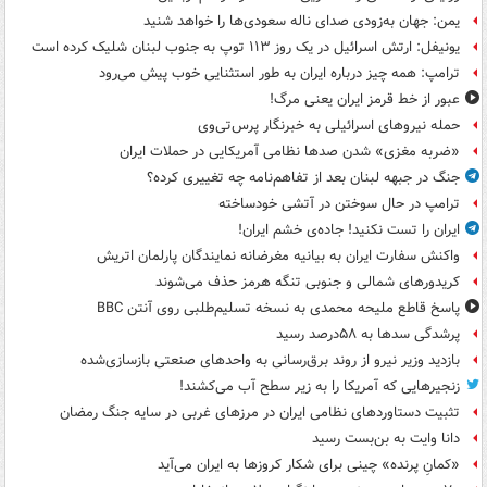
یمن: جهان به‌زودی صدای ناله سعودی‌ها را خواهد شنید
یونیفل: ارتش اسرائیل در یک روز ۱۱۳ توپ به جنوب لبنان شلیک کرده است
ترامپ: همه چیز درباره ایران به طور استثنایی خوب پیش می‌رود
عبور از خط قرمز ایران یعنی مرگ!
حمله نیروهای اسرائیلی به خبرنگار پرس‌تی‌وی
«ضربه مغزی» شدن صدها نظامی آمریکایی در حملات ایران
جنگ در جبهه لبنان بعد از تفاهم‌نامه چه تغییری کرده؟
ترامپ در حال سوختن در آتشی خودساخته
ایران را تست نکنید! جاده‌ی خشم ایران!
واکنش سفارت ایران به بیانیه مغرضانه نمایندگان پارلمان اتریش
کریدورهای شمالی و جنوبی تنگه هرمز حذف می‌شوند
پاسخ قاطع ملیحه محمدی به نسخه تسلیم‌طلبی روی آنتن BBC
پرشدگی سدها به ۵۸درصد رسید
بازدید وزیر نیرو از روند برق‌رسانی به واحدهای صنعتی بازسازی‌شده
زنجیرهایی که آمریکا را به زیر سطح آب می‌کشند!
تثبیت دستاوردهای نظامی ایران در مرزهای غربی در سایه جنگ رمضان
دانا وایت به بن‌بست رسید
«کمانِ پرنده» چینی برای شکار کروزها به ایران می‌آید