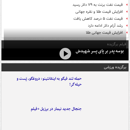
قیمت نفت برنت به ۷۹ دلار رسید
افزایش قیمت طلا و نقره جهانی
قیمت نفت ۵ درصد کاهش یافت
رشد آرام دلار ادامه دارد
افزایش قیمت جهانی طلا
فیلم برگزیده
بوسه‌ پدر بر پای پسر شهیدش
برگزیده ورزشی
حمله تند فیگو به اینفانتینو: دروغگو، پَست‌ و
حیله‌گر!
جنجال جدید نیمار در برزیل +فیلم