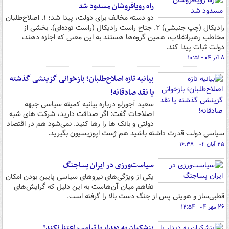
راه رویافروشان مسدود شد
دو دسته مخالف برای دولت، پیدا شد؛ ۱. اصلاح‌طلبان
رادیکال (چپ جنبشی) ۲. جناح راست رادیکال (راست توده‌ای). بخشی از
مخاطب رهبرانقلاب، همین گروه‌ها هستند به این معنی که اجازه دهند،
دولت ثبات پیدا کند.
۸ آذر ۰۴ - ۱۰:۵۱
بیانیه تازه اصلاح‌طلبان؛ بازخوانی گزینشی گذشته
یا نقد صادقانه!
سعید آجورلو درباره بیانیه کمیته سیاسی جبهه
اصلاحات گفت: اگر صداقت دارید، شرکت های شبه
دولتی و بانک ها را رها کنید. نمی‌شود هم در اقتصاد
سیاسی دولت قدرت داشته باشید هم ژست اپوزیسیون بگیرید.
۲۵ آبان ۰۴ - ۱۶:۳۸
سیاست‌ورزی در ایران پساجنگ
یکی از ویژگی‌های نیروهای سیاسی پایین بودن امکان
تفاهم میان آن‌هاست به این دلیل که گرایش‌های
قطبی‌ساز و هویتی پس از جنگ دست بالا را گرفته است.
۲۶ مهر ۰۴ - ۱۲:۵۴
پزشکیان به دیدار با ترامپ اعتنا نکند!