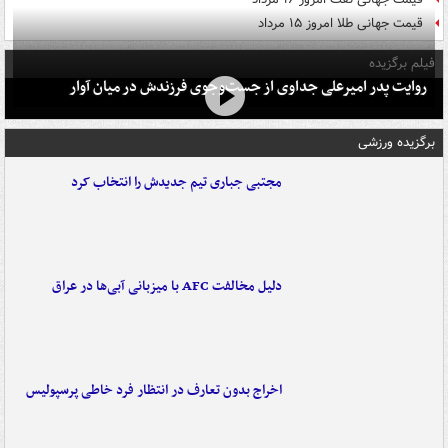
قیمت جهانی طلا امروز ۱۵ مرداد
فیلم برگزیده
روایت پدر امیرعلی جداوی از جست‌وجوی فرزندش در میان آوار
برگزیده ورزشی
مجتبی جباری تیم جدیدش را انتخاب کرد
دلیل مخالفت AFC با میزبانی آبی‌ها در عراق
اخراج بدون تعارف در انتظار فرد خاطی پرسپولیس