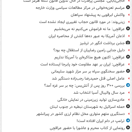
حاجی‌بابایی: مجلس پرقدرت در حال تدوین قانون تنگه هرمز است
مراسم تعزیه‌خوانی در مرکز مطالعات سیاسی وزارت خارجه
واکنش ابرقویی به پیشنهاد سپاهان
زینی‌وند: در مورد قانون حجاب تغییری ایجاد نشده است
عراقچی: ما نه فراموش می‌کنیم نه می‌بخشیم
اذعان آمریکا به عبور ده‌ها کشتی از محاصره ایران
جشن برداشت انگور در ترشیز
دلیل جدایی رامین رضاییان از استقلال چه بود؟
عراقچی: اکنون هیچ مذاکره‌ای با آمریکا نداریم
عراقچی: ایران بر عهد مقاومت خود پابرجا ایستاده است
حضور سخنگوی سپاه بر سر مزار شهید سلیمانی
عامل اصلی قتل حمیدرضا رجب‌زاده دستگیر شد
بررسی ۳۰۰ روز پس از آتش‌بس: چه بر سر غزه آمد؟
مرد سال والیبال آسیا انتخاب شد
عادی‌سازی تولید زیرزمینی در نمایش خانگی
حمله اسرائیل به شهرستان نبطیه در جنوب لبنان
دستگیری متهم متواری مخل نظام ارزی کشور در پیرانشهر
ترامپ در دام ایران افتاده است!
رونمایی از کتاب محرم و عاشورا با حضور عراقچی