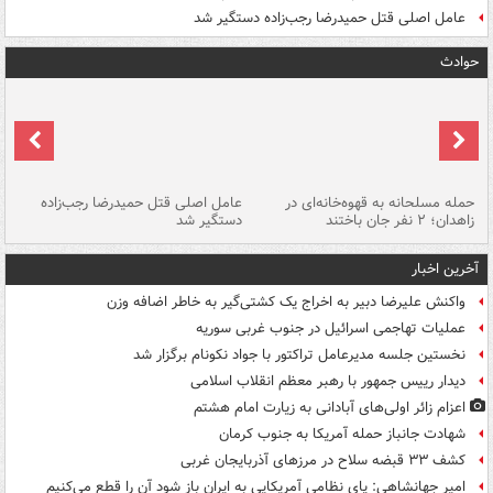
عامل اصلی قتل حمیدرضا رجب‌زاده دستگیر شد
حوادث
حمله مسلحانه به قهوه‌خانه‌ای در
عامل اصلی قتل حمیدرضا رجب‌زاده
گر
زاهدان؛ ۲ نفر جان باختند
دستگیر شد
نا
آخرین اخبار
واکنش علیرضا دبیر به اخراج یک کشتی‌گیر به خاطر اضافه وزن
عملیات تهاجمی اسرائیل در جنوب غربی سوریه
نخستین جلسه مدیرعامل تراکتور با جواد نکونام برگزار شد
دیدار رییس جمهور با رهبر معظم انقلاب اسلامی
اعزام زائر اولی‌های آبادانی به زیارت امام هشتم
شهادت جانباز حمله آمریکا به جنوب کرمان
کشف ۳۳ قبضه سلاح در مرزهای آذربایجان غربی
امیر جهانشاهی: پای نظامی آمریکایی به ایران باز شود آن را قطع می‌کنیم