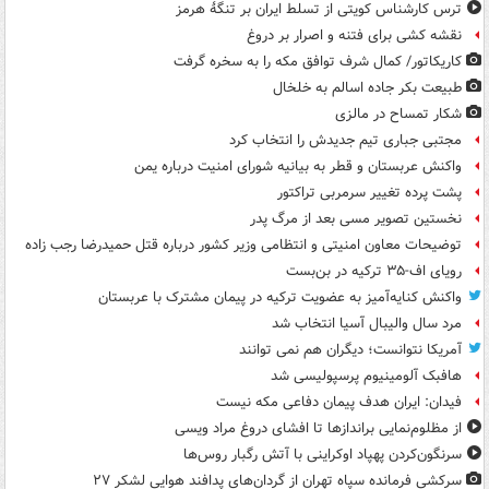
ترس کارشناس کویتی از تسلط ایران بر تنگۀ هرمز
نقشه کشی برای فتنه و اصرار بر دروغ
کاریکاتور/ کمال شرف توافق مکه را به سخره گرفت
طبیعت بکر جاده اسالم به خلخال
شکار تمساح در مالزی
مجتبی جباری تیم جدیدش را انتخاب کرد
واکنش عربستان و قطر به بیانیه شورای امنیت درباره یمن
پشت پرده تغییر سرمربی تراکتور
نخستین تصویر مسی بعد از مرگ پدر
توضیحات معاون امنیتی و انتظامی وزیر کشور درباره قتل حمیدرضا رجب زاده
رویای اف-۳۵ ترکیه در بن‌بست
واکنش کنایه‌آمیز به عضویت ترکیه در پیمان مشترک با عربستان
مرد سال والیبال آسیا انتخاب شد
آمریکا نتوانست؛ دیگران هم نمی توانند
هافبک آلومینیوم پرسپولیسی شد
فیدان: ایران هدف پیمان دفاعی مکه نیست
از مظلوم‌نمایی براندازها تا افشای دروغ مراد ویسی
سرنگون‌کردن پهپاد اوکراینی با آتش رگبار روس‌ها
سرکشی فرمانده سپاه تهران از گردان‌های پدافند هوایی لشکر ۲۷