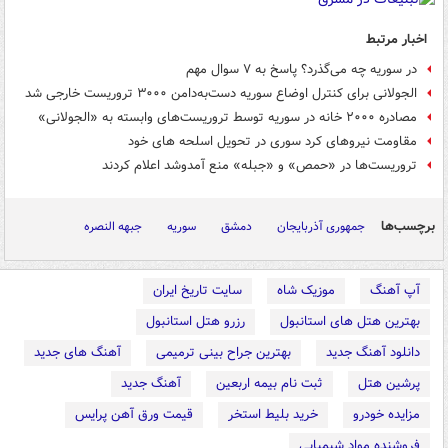
اخبار مرتبط
در سوریه چه می‌گذرد؟ پاسخ به ۷ سوال مهم
الجولانی برای کنترل اوضاع سوریه دست‌به‌دامن ۳۰۰۰ تروریست خارجی شد
مصادره ۲۰۰۰ خانه در سوریه توسط تروریست‌های وابسته به «الجولانی»
مقاومت نیروهای کرد سوری در تحویل اسلحه های خود
تروریست‌ها در «حمص» و «جبله» منع آمدوشد اعلام کردند
برچسب‌ها
جمهوری آذربایجان
دمشق
سوریه
جبهه النصره
آپ آهنگ
موزیک شاه
سایت تاریخ ایران
بهترین هتل های استانبول
رزرو هتل استانبول
دانلود آهنگ جدید
بهترین جراح بینی ترمیمی
آهنگ های جدید
پرشین هتل
ثبت نام بیمه اربعین
آهنگ جدید
مزایده خودرو
خرید بلیط استخر
قیمت ورق آهن پرایس
فروشنده مواد شیمیایی