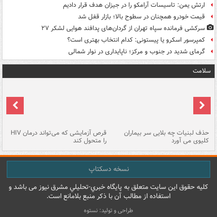
ارتش یمن: تاسیسات آرامکو را در جیزان هدف قرار دادیم
قیمت خودرو همچنان در سطوح بالا؛ بازار قفل شد
سرکشی فرمانده سپاه تهران از گردان‌های پدافند هوایی لشکر ۲۷
کمپرسور اسکرو یا پیستونی: کدام انتخاب بهتری است؟
گرمای شدید در جنوب و مرکز؛ ناپایداری در نوار شمالی
سلامت
حذف لبنیات چه بلایی سر بیماران
قرص آزمایشی که می‌تواند درمان HIV
عل
کلیوی می آورد
را متحول کند
قل
نسخه دسکتاپ
کليه حقوق اين سايت متعلق به پایگاه خبري-تحليلي مشرق نيوز می باشد و
استفاده از مطالب آن با ذکر منبع بلامانع است.
طراحی و تولید: نستوه