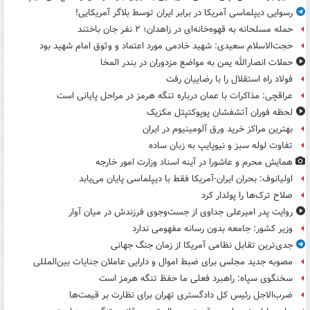
رسوایی دیپلماسی آمریکا در برابر ایران توسط بلاگر آمریکایی!
حمله مسلحانه به قهوه‌خانه‌ای در زاهدان؛ ۲ نفر جان باختند
حجت‌الاسلام سعیدی: شهید خادمی مورد اعتماد و وثوق امام شهید بود
حملات انصارالله یمن به مواضع مزدوران در بندر المخا
فولاد راه استقلال را با رضاییان رفت
عراقچی: مذاکرات با عمان درباره تنگه هرمز در مراحل پایانی است
لحظه فوران آتشفشان پوپوکتپتل مکزیک
بهترین مراکز خرید ورق آلومینیوم در ایران
تفاوت لوله سبز و نیوپایپ به زبان ساده
همایش محرم و عاشورا در آینه اسناد وزارت امور خارجه
اولیانوف: بحران ایران-آمریکا فقط با دیپلماسی پایان می‌یابد
صلاح ترک‌ها را پولدار کرد
روایت پدر امیرعلی جداوی از جست‌وجوی فرزندش در میان آوار
وزیر کشور: جامعه بدون رسانه مفهومی ندارد
جدی‌ترین تقابل نظامی آمریکا از زمان جنگ جهانی
مصوبه جدید مجلس برای ضبط اموال و دارایی عاملان جنایات بین‌المللی
سخنگوی سپاه: راهبرد فعلی ما حفظ تنگه هرمز است
ضرب‌الاجل رئیس کل دادگستری تهران برای نظارت بر قیمت‌ها