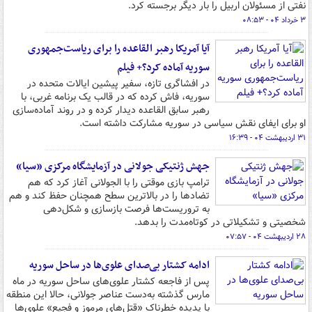
نفتی از مسئولان اربیل را بار دیگر برجسته کرد.
۳ خرداد ۰۴ - ۰۸:۵۳
آیا آمریکا رهبر القاعده را برای ریاست‌جمهوری
سوریه آماده کرد؟+ فیلم
در افشاگری تازه‌، سفیر پیشین ایالات متحده در
سوریه، فاش کرده که در قالب یک برنامه غربی، با
رهبر سابق القاعده دیدار کرده و در روند آماده‌سازی
او برای ایفای نقش سیاسی در سوریه مشارکت داشته است.
۳۱ اردیبهشت ۰۴ - ۱۶:۳۹
جهش ژنتیکی جولانی در آزمایشگاه مرکزی «سیا»
ترامپ بازی موقتی را با الجولانی آغاز کرد که هم
تضادها را در بالاترین سطح همچنان حفظ کند و هم
به تروریست‌ها فرصت بازسازی و شکل‌دهی
شخصیتی و تشکیلاتی در کوتاه‌مدت را بدهد.
۲۸ اردیبهشت ۰۴ - ۰۷:۵۷
ادامه کشتار بی‌صدای علوی‌ها در ساحل سوریه
پس از فاجعه کشتار علوی‌های ساحل سوریه در ماه
مارس گذشته به‌دست عناصر جولانی، حالا این منطقه
با پدیده خطرناک «قتل‌های مرموز و فجیع» علوی‌ها