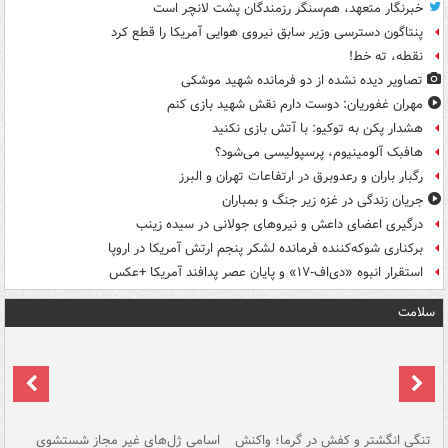
خبرنگار متعهد، هم‌سنگر رزمندگان پشت لانچر است
پنتاگون دسترسی وزیر سابق نیروی هوایی آمریکا را قطع کرد
نقطه، ته خط!
تصاویر دیده‌ نشده از دو فرمانده شهید موشکی
مهران غفوریان: دوست دارم نقش شهید بازی کنم
هشدار پکن به توکیو: با آتش بازی نکنید
هافبک آلومینیوم، پرسپولیسی می‌شود؟
رگبار باران و رعدوبرق در ارتفاعات تهران و البرز
جریان زندگی در غزه زیر جنگ و بمباران
درگیری اعضای داعش و نیروهای جولانی در سیده زینب
برکناری شوکه‌کننده فرمانده لشکر پنجم ارتش آمریکا در اروپا
استقرار انبوه «دی‌اف‑۱۷» و پایان عصر پدافند آمریکا +عکس
سلامت
تنگی انگشتر و کفش در گرما؛ واکنش
اسامی ژل‌های غیر مجاز شستشوی
مر