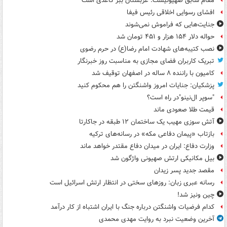
مقام سابق صهیونیست: عربستان ببر کاغذی است
افشای رسوایی اخلاقی رئیس فیفا
جنایت‌هایی که فراموش نمی‌شوند
حواله دلار ۱۵۴ هزار و ۴۵۱ تومان شد
نصب کتیبه‌های شهادت امام رضا(ع) در حرم رضوی
تبریک کاربران فضای مجازی به مناسبت روز خبرنگار
کامیون با راننده ۸ ساله در اصفهان توقیف شد
پزشکیان: جنایات امروز واشنگتن را هم محکوم کنید
"سوپر ال‌نینو"در راه است؟
قیمت طلا صعودی ماند
آتش سوزی مهیب یک ساختمان ۱۲ طبقه در جاکارتا
بازتاب «پیمان دفاعی مکه» در رسانه‌های ترکیه
وزارت دفاع: ایران در میدان دفاع مقتدر خواهد ماند
بیل مکانیکی ارتش صهیونی واژگون شد
مقصد جدید پسر زیدان
رسانه عبری زبان: روزهای سختی در انتظار ارتش اسرائیل است
چین ونیز شد!
کدام فرضیات واشنگتن درباره جنگ با ایران اشتباه از کار درآمد
آخرین وضعیت نبرد به روایت مهدی محمدی