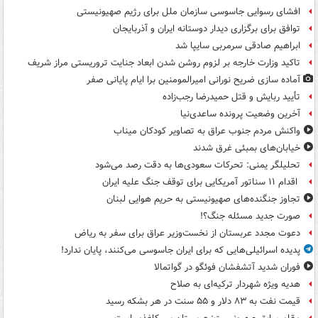
افشای رسوایی جاسوسی سازمان ملل برای رژیم صهیونیستی
توافق برای برگزاری دیدار دوستانه ایران و آذربایجان
ابراهیم صادقی سرمربی سایپا شد
تاکید وزارت خارجه بر لزوم روشن شدن ابعاد جنایت تروریستی مراز شریف
آماده سازی ضریح نورانی امیرالمومنین برا ایام پایانی صفر
تأیید ربایش و قتل حمیدرضا رجب‌زاده
آخرین وضعیت پرونده ساعدی‌نیا
واکنش مردم جنوب عراق به تصاویر کودکان میناب
خیابان‌های بمبئی غرق شدند
تحلیلگر یمنی: تحرکات سعودی‌ها به دقت رصد می‌شود
اقدام ۱۱ سناتور آمریکایی برای توقف جنگ علیه ایران
تجاوز جنگنده‌های صهیونیستی به حریم هوایی لبنان
صورت جدید مسئله جنگ؟!
دعوت مجدد عربستان از نخست‌وزیر عراق برای سفر به ریاض
پدیده اسرائیلی‌هایی که برای ایران جاسوسی می‌کنند، پایان ندارد!
فوران شدید آتشفشان فوئگو در گواتمالا
هدیه ویژه شهردار ترکیه‌ای به صلاح
قیمت نفت به ۸۳ دلار و ۵۵ سنت در هر بشکه رسید