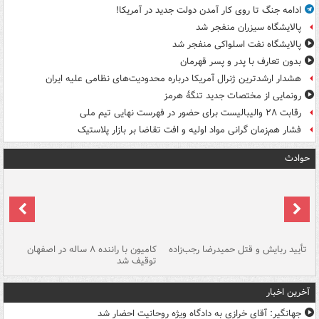
ادامه جنگ تا روی کار آمدن دولت جدید در آمریکا!
پالایشگاه سیزران منفجر شد
پالایشگاه نفت اسلواکی منفجر شد
بدون تعارف با پدر و پسر قهرمان
هشدار ارشدترین ژنرال آمریکا درباره محدودیت‌های نظامی علیه ایران
رونمایی از مختصات جدید تنگۀ هرمز
رقابت ۲۸ والیبالیست برای حضور در فهرست نهایی تیم ملی
فشار هم‌زمان گرانی مواد اولیه و افت تقاضا بر بازار پلاستیک
حوادث
تأیید ربایش و قتل حمیدرضا رجب‌زاده
کامیون با راننده ۸ ساله در اصفهان
"س
توقیف شد
آخرین اخبار
جهانگیر: آقای خرازی به دادگاه ویژه روحانیت احضار شد