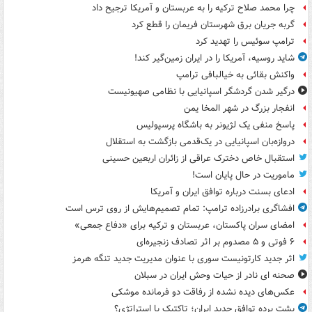
چرا محمد صلاح ترکیه را به عربستان و آمریکا ترجیح داد
گربه جریان برق شهرستان فریمان را قطع کرد
ترامپ سوئیس را تهدید کرد
شاید روسیه، آمریکا را در ایران زمین‌گیر کند!
واکنش بقائی به خیالبافی ترامپ
درگیر شدن گردشگر اسپانیایی با نظامی صهیونیست
انفجار بزرگ در شهر المخا یمن
پاسخ منفی یک لژیونر به باشگاه پرسپولیس
دروازه‌بان اسپانیایی در یک‌قدمی بازگشت به استقلال
استقبال خاص دخترک عراقی از زائران اربعین حسینی
ماموریت در حال پایان است!
ادعای بسنت درباره توافق ایران و آمریکا
افشاگری برادرزاده ترامپ: تمام تصمیم‌هایش از روی ترس است
امضای سران پاکستان، عربستان و ترکیه برای «دفاع جمعی»
۶ فوتی و ۵ مصدوم بر اثر تصادف زنجیره‌ای
اثر جدید کارتونیست سوری با عنوان مدیریت جدید تنگه هرمز
صحنه ای نادر از حیات وحش ایران در سبلان
عکس‌های دیده نشده از رفاقت دو فرمانده‌ موشکی
پشت پرده توافق جدید ایران؛ تاکتیک یا استراتژی؟