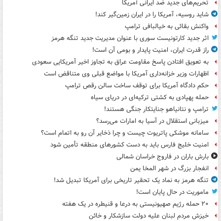
تحریم‌های جدید ضد ایرانی آمریکا
شاید روسیه، آمریکا را در ایران زمین‌گیر کند!
واکنش بقائی به خیالبافی ترامپ
اثر جدید کارتونیست سوری با عنوان مدیریت جدید تنگه هرمز
راز قدرت ایران، امنیت پایدار و بومی آن است!
به تعویق افتادن پاسخ مقاومت عراق به تجاوز اخیر آمریکایی سعودی
اظهارات وزیر خزانه‌داری آمریکا با مواضع قبلی وی متناقض است
حکم دادگاه آمریکا برای توقف ساخت سالن رقص ترامپ
حمله پهپادی به کشتی ترکیه‌ای در دریای سیاه
ترامپ و نتانیاهو جنایتکار جنگی هستند!
میزبانی استقلال در آسیا به امارات می‌رسد؟
سامانه موشکی پاتریوت چیست و چرا ذخایر آن رو به اتمام است؟
امنیت خلیج فارس باید به دست کشورهای منطقه تأمین شود
بارش باران در فاروج خراسان شمالی
انفجار بزرگ در شهر المخا یمن
تنگه هرمز به نماد یک تحقیر تاریخی برای آمریکا تبدیل شد!
ماموریت در حال پایان است!
۲۰ حمله رژیم صهیونیستی به درعا و قنیطره در یک هفته
خیزش مردم لبنان علیه دولت سازشکار و خائن