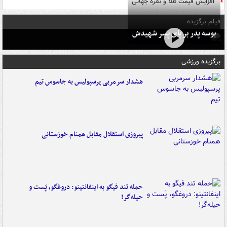
افزایش قیمت طلا و نقره جهانی
فیلم برگزیده
بوسه‌ پدر بر پای پسر شهیدش
برگزیده ورزشی
هشدار سرمربی پرسپولیس به جاسوس تیم
پیروزی استقلال مقابل همنام خوزستانی
حمله تند فیگو به اینفانتینو: دروغگو، پَست‌ و
حیله‌گر!