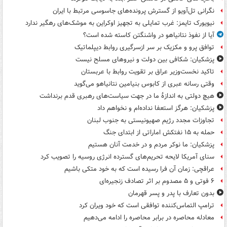
نگرانی تل‌آویو از گسترش پرونده‌های جاسوسی مرتبط با ایران
نیویورک تایمز: غرب تمایلی به تجهیز اوکراین به موشک‌های رهگیر ندارد
آیا از نفوذ نتانیاهو در واشنگتن کاسته شده است؟
توافق پرو و مکزیک بر سر ازسرگیری روابط دیپلماتیک
پزشکیان: شکافی بین دولت و نیروهای مسلح نیست
تاکید نخست‌وزیر عراق بر تقویت روابط با عربستان
وقتی رسانه عبری از کابوس بنیامین نتانیاهو می‌گوید
هیچ دولتی به اندازۀ ما در جهت سیاست‌های رهبری قدم برنداشت
پزشکیان: هرگز استعفا نداده‌ام و نخواهم داد
تجاوزات مجدد رژیم صهیونیستی به جنوب لبنان
حمله به ۱۵ نفتکش‌ اماراتی از ابتدای جنگ
پزشکیان: ما نوکر مردم و در خدمت آنان هستیم
سنای آمریکا لایحه تحریم‌های گسترده انرژی روسیه را تصویب کرد
عراقچی: زمان آن فرا رسیده است که به خود متکی باشیم
۶ فوتی و ۵ مصدوم بر اثر تصادف زنجیره‌ای
بدون تعارف با پدر و پسر قهرمان
ترامپ التماس‌کننده توافقی است که خود ویران کرد
معادله محاصره در برابر محاصره را ادامه می‌دهیم