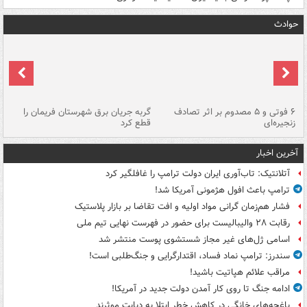
حوادث
۶ فوتی و ۵ مصدوم بر اثر تصادف
گربه جریان برق شهرستان فریمان را
رگ
زنجیره‌ای
قطع کرد
آخرین اخبار
آتلانتیک: تاب‌آوری ایران دولت ترامپ را غافلگیر کرد
ترامپ باعث افول هژمونی آمریکا شد!
فشار هم‌زمان گرانی مواد اولیه و افت تقاضا بر بازار پلاستیک
رقابت ۲۸ والیبالیست برای حضور در فهرست نهایی تیم ملی
اسامی ژل‌های غیر مجاز شستشوی پوست منتشر شد
سندرز: ترامپ نماد فساد، اقتدارگرایی و جنگ‌طلبی است!
مراقب علائم هپاتیت باشید!
ادامه جنگ تا روی کار آمدن دولت جدید در آمریکا!
باغچه‌های خانگی در کاهش خطر ابتلا به دیابت موثرند