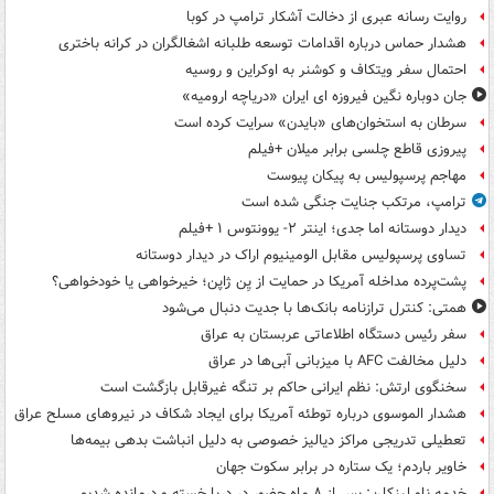
روایت رسانه عبری از دخالت آشکار ترامپ در کوبا
هشدار حماس درباره اقدامات توسعه طلبانه اشغالگران در کرانه باختری
احتمال سفر ویتکاف و کوشنر به اوکراین و روسیه
جان دوباره نگین فیروزه ای ایران «دریاچه ارومیه»
سرطان به استخوان‌های «بایدن» سرایت کرده است
پیروزی قاطع چلسی برابر میلان +فیلم
مهاجم پرسپولیس به پیکان پیوست
ترامپ، مرتکب جنایت جنگی شده است
دیدار دوستانه اما جدی؛ اینتر ۲- یوونتوس ۱ +فیلم
تساوی پرسپولیس مقابل الومینیوم اراک در دیدار دوستانه
پشت‌پرده مداخله آمریکا در حمایت از یِن ژاپن؛ خیرخواهی یا خودخواهی؟
همتی: کنترل ترازنامه بانک‌ها با جدیت دنبال می‌شود
سفر رئیس دستگاه اطلاعاتی عربستان به عراق
دلیل مخالفت AFC با میزبانی آبی‌ها در عراق
سخنگوی ارتش: نظم ایرانی حاکم بر تنگه غیرقابل بازگشت است
هشدار الموسوی درباره توطئه آمریکا برای ایجاد شکاف در نیروهای مسلح عراق
تعطیلی تدریجی مراکز دیالیز خصوصی به دلیل انباشت بدهی بیمه‌ها
خاویر باردم؛ یک ستاره در برابر سکوت جهان
خدمه ناو لینکلن: پس از ۸ ماه حضور در دریا خسته و درمانده‌ شدیم