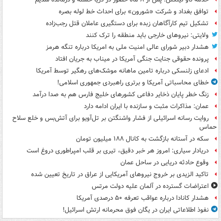
توافق بغداد و شرکت «شورون» برای احداث خط لوله بصره
تشکیل تیم کارآگاهان زبده برای دستگیری عاملان قتل رجب‌زاده
ولایتی: نیروهای خارجی باید منطقه را ترک کنند
هشدار دبیر شورای عالی امنیت ملی به امریکا درباره تنگه هرمز
پرونده حقوقی جنایت جنگی آمریکا در میناب به جریان افتاد
ادعای زلنسکی درباره تامین ماهانه موشک‌های رهگیر توسط آمریکا
خطای محاسباتی آمریکا و برتری راهبردی جمهوری اسلامی!
زنگ خطر پایان ذخایر دفاعی کشورهای خلیج فارس هم به صدا درآمد
عمان: مذاکرات مثبت و سازنده با ایران ادامه دارد
روایت رسانه اسرائیلی از فشار واشنگتن بر تل‌آویو برای آتش‌بس و خلع سلاح
حماس
سکه در آستانه بازگشت به کانال ۱۸۸ میلیون تومان
دریادار سیاری: امروز هر خبر دقیق، تیری بر قلب امپراطوری دروغ است
وقوع حادثه دریایی در ساحل عمان
تاکید الزیدی بر خروج نیروهای آمریکایی از عراق در تاریخ تعیین شده
اعتراضات گسترده در آلمان علیه دولت مرتس
هشدار کانادا درباره عواقب تعرفه ۵۰ درصدی آمریکا
نفوذ اطلاعاتی ایران در یگان فوق محرمانه ارتش اسرائیل!