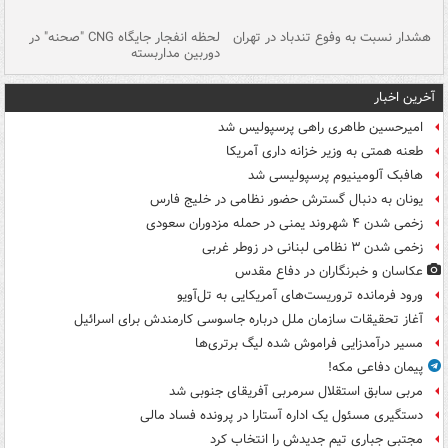
ای
هشدار نسبت به وفوع تندباد در تهران
لحظه انفجار جایگاه CNG "صحنه" در
دس
دوربین مداربسته
ات
آخرین اخبار
امیرحسین طاهری راهی پرسپولیس شد
طعنه همتی به وزیر خزانه داری آمریکا
هافبک آلومینیوم پرسپولیسی شد
یونان به دنبال گسترش حضور نظامی در خلیج فارس
زخمی شدن ۴ شهروند یمنی در حمله مزدوران سعودی
زخمی شدن ۳ نظامی لبنانی در زوطر غربی
عکاسان و خبرنگاران در دفاع مقدس
ورود فرمانده تروریست‌های آمریکایی به تل‌آویو
آغاز تحقیقات سازمان ملل درباره جاسوسی کارمندش برای اسرائیل
مسیر درآمدزایی فراموش شده لیگ برتری‌ها
پیمان دفاعی مکه!
مربی سابق استقلال سرمربی آفریقای جنوبی شد
دستگیری مسئول یک اداره آستارا در پرونده فساد مالی
مجتبی جباری تیم جدیدش را انتخاب کرد