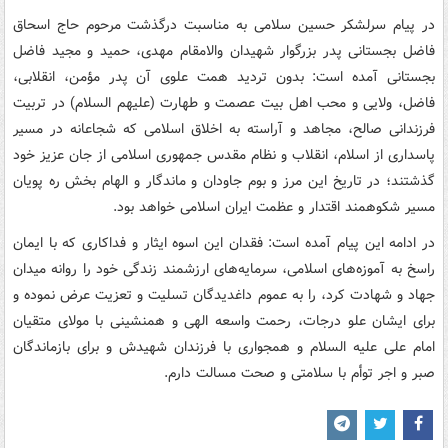
در پیام سرلشکر حسین سلامی به مناسبت درگذشت مرحوم حاج اسحاق
فاضل بجستانی پدر بزرگوار شهیدان والامقام مهدی، حمید و مجید فاضل
بجستانی آمده است: بدون تردید همت علوی آن پدر مؤمن، انقلابی،
فاضل، ولایی و محب اهل بیت عصمت و طهارت (علیهم السلام) در تربیت
فرزندانی صالح، مجاهد و آراسته به اخلاق اسلامی که شجاعانه در مسیر
پاسداری از اسلام، انقلاب و نظام مقدس جمهوری اسلامی از جان عزیز خود
گذشتند؛ در تاریخ این مرز و بوم جاودان و ماندگار و الهام بخش ره پویان
مسیر شکوهمند اقتدار و عظمت ایران اسلامی خواهد بود.
در ادامه این پیام آمده است: فقدان این اسوه ایثار و فداکاری که با ایمان
راسخ به آموزه‌های اسلامی، سرمایه‌های ارزشمند زندگی خود را روانه میدان
جهاد و شهادت کرد، را به عموم داغدیدگان تسلیت و تعزیت عرض نموده و
برای ایشان علو درجات، رحمت واسعه الهی و همنشینی با مولای متقیان
امام علی علیه السلام و همجواری با فرزندان شهیدش و برای بازماندگان
صبر و اجر توأم با سلامتی و صحت مسالت دارم.