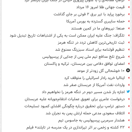
ترامپ مقاله‌ای را با عنوان پیروزی خیالی در جنگ ایران بازنشر کرد
قیمت جهانی طلا امروز ۱۶ مرداد
برخورد پراید با تیر برق ۲ فوتی بر جای گذاشت
حمله سایبری گسترده به بورس آمریکا
صنعا: نیروهای ما در کمین‌ هستند
تلگراف: جنگ علیه ایران ممکن است به یکی از اشتباهات تاریخ تبدیل شود
ثبت تاریخی‌ترین کاهش تردد در تنگه هرمز
تنظیم قولنامه برای اسناد سبزرنگ ممنوع شد
شروع تلخ مدافع تیم ملی پس از جدایی از پرسپولیس
امضای توافق دفاعی بین عربستان، ترکیه و پاکستان
۱۰ خوشحالی گل زودتر از موعد
ایتالیا خرید رادار اسرائیلی را متوقف کرد
واردات نفت آمریکا از عربستان صفر شد
اجازه باز شدن مسیر دوم در تنگه هرمز را نخواهیم داد
درخواست عامری برای تعویق عملیات انتقام‌جویانه علیه عربستان
دستور ترامپ برای تحقیق درباره چگونگی افشای کمبود تسلیحات
ائتلاف سعودی مدعی حمله ارتش یمن به نجران شد
هشدار سرمربی پرسپولیس به جاسوس تیم
۲۲ کشته و زخمی بر اثر تیراندازی در یک مدرسه در تایلند+ فیلم