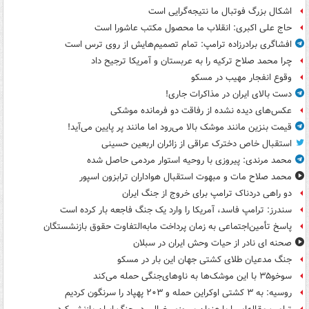
اشکال بزرگ فوتبال ما نتیجه‌گرایی است
حاج علی اکبری: انقلاب ما محصول مکتب عاشورا است
افشاگری برادرزاده ترامپ: تمام تصمیم‌هایش از روی ترس است
چرا محمد صلاح ترکیه را به عربستان و آمریکا ترجیح داد
وقوع انفجار مهیب در مسکو
دست بالای ایران در مذاکرات جاری!
عکس‌های دیده نشده از رفاقت دو فرمانده‌ موشکی
قیمت بنزین مانند موشک بالا می‌رود اما مانند پر پایین می‌آید!
استقبال خاص دخترک عراقی از زائران اربعین حسینی
محمد مرندی: پیروزی با روحیه استوار مردمی حاصل شده
محمد صلاح مات و مبهوت استقبال هواداران ترابزون اسپور
دو راهی دردناک ترامپ برای خروج از جنگ ایران
سندرز: ترامپ فاسد، آمریکا را وارد یک جنگ فاجعه بار کرده است
پاسخ تأمین‌اجتماعی به زمان پرداخت مابه‌التفاوت حقوق بازنشستگان
صحنه ای نادر از حیات وحش ایران در سبلان
جنگ مدعیان طلای کشتی جهان این بار در مسکو
سوخو۳۵ با این موشک‌ها به ناوهای‌جنگی حمله می‌کند
روسیه: به ۳ کشتی اوکراین حمله و ۲۰۳ پهپاد را سرنگون کردیم