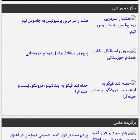
برگزیده ورزشی
هشدار سرمربی پرسپولیس به جاسوس تیم
پیروزی استقلال مقابل همنام خوزستانی
حمله تند فیگو به اینفانتینو: دروغگو، پَست‌ و
حیله‌گر!
برگزیده عکس
پرچم سیاه بر فراز گنبد حسینی همچنان در اهتزاز