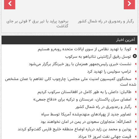
رگبار و رعدوبرق در راه شمال کشور
برخورد پراید با تیر برق ۲ فوتی بر جای
گذاشت
گر
آخرین اخبار
کوبا: با تهدید نظامی از سوی ایالات متحده روبه‌رو هستیم
توسل رفیق آرژانتینی نتانیاهو به سرکوب
نشست خبری رئیس‌جمهور همزمان با روز خبرنگار برگزار می‌شود
ترامپ سوئیس را تهدید کرد
سخنگوی کمیسیون امنیت ملی مجلس: چارچوب کلی تفاهم با عمان مشخص
شده است
طالبان: داعش را به طور کامل در افغانستان سرکوب کردیم
امضای سران پاکستان، عربستان و ترکیه برای «دفاع جمعی»
رگبار و رعدوبرق در راه شمال کشور
تصاویر جدید از پهپادهای منهدم‌شده آمریکا توسط سپاه
انصارالله: متجاوزان سعودی در یمن در امان نخواهند بود
پوتین و محمد بن زاید درباره اوضاع منطقه خلیج فارس گفت‌وگو کردند
قیمت جهانی نفت امروز ۱۶ مرداد