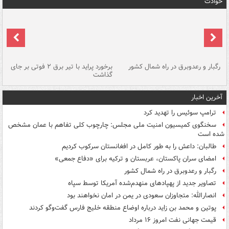
حوادث
رگبار و رعدوبرق در راه شمال کشور
برخورد پراید با تیر برق ۲ فوتی بر جای
گذاشت
گر
آخرین اخبار
ترامپ سوئیس را تهدید کرد
سخنگوی کمیسیون امنیت ملی مجلس: چارچوب کلی تفاهم با عمان مشخص
شده است
طالبان: داعش را به طور کامل در افغانستان سرکوب کردیم
امضای سران پاکستان، عربستان و ترکیه برای «دفاع جمعی»
رگبار و رعدوبرق در راه شمال کشور
تصاویر جدید از پهپادهای منهدم‌شده آمریکا توسط سپاه
انصارالله: متجاوزان سعودی در یمن در امان نخواهند بود
پوتین و محمد بن زاید درباره اوضاع منطقه خلیج فارس گفت‌وگو کردند
قیمت جهانی نفت امروز ۱۶ مرداد