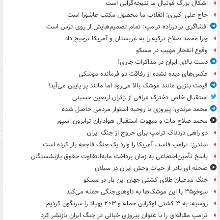
اشکال بزرگ فوتبال ما نتیجه‌گرایی است
حاج علی اکبری: انقلاب ما محصول مکتب عاشورا است
افشاگری برادرزاده ترامپ: تمام تصمیم‌هایش از روی ترس است
چرا محمد صلاح ترکیه را به عربستان و آمریکا ترجیح داد
وقوع انفجار مهیب در مسکو
دست بالای ایران در مذاکرات جاری!
عکس‌های دیده نشده از رفاقت دو فرمانده‌ موشکی
قیمت بنزین مانند موشک بالا می‌رود اما مانند پر پایین می‌آید!
استقبال خاص دخترک عراقی از زائران اربعین حسینی
محمد مرندی: پیروزی با روحیه استوار مردمی حاصل شده
محمد صلاح مات و مبهوت استقبال هواداران ترابزون اسپور
دو راهی دردناک ترامپ برای خروج از جنگ ایران
سندرز: ترامپ فاسد، آمریکا را وارد یک جنگ فاجعه بار کرده است
پاسخ تأمین‌اجتماعی به زمان پرداخت مابه‌التفاوت حقوق بازنشستگان
صحنه ای نادر از حیات وحش ایران در سبلان
جنگ مدعیان طلای کشتی جهان این بار در مسکو
سوخو۳۵ با این موشک‌ها به ناوهای‌جنگی حمله می‌کند
روسیه: به ۳ کشتی اوکراین حمله و ۲۰۳ پهپاد را سرنگون کردیم
ترامپ مقاله‌ای را با عنوان پیروزی خیالی در جنگ ایران بازنشر کرد