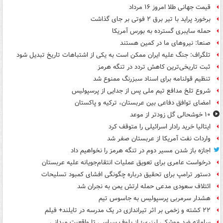
قیمت جهانی طلا امروز ۱۶ مرداد
برخورد پراید با تیر برق ۲ فوتی بر جای گذاشت
حمله سایبری گسترده به بورس آمریکا
صنعا: نیروهای ما در کمین‌ هستند
تلگراف: جنگ علیه ایران ممکن است به یکی از اشتباهات تاریخ تبدیل شود
ثبت تاریخی‌ترین کاهش تردد در تنگه هرمز
تنظیم قولنامه برای اسناد سبزرنگ ممنوع شد
شروع تلخ مدافع تیم ملی پس از جدایی از پرسپولیس
امضای توافق دفاعی بین عربستان، ترکیه و پاکستان
۱۰ خوشحالی گل زودتر از موعد
ایتالیا خرید رادار اسرائیلی را متوقف کرد
واردات نفت آمریکا از عربستان صفر شد
اجازه باز شدن مسیر دوم در تنگه هرمز را نخواهیم داد
درخواست عامری برای تعویق عملیات انتقام‌جویانه علیه عربستان
دستور ترامپ برای تحقیق درباره چگونگی افشای کمبود تسلیحات
ائتلاف سعودی مدعی حمله ارتش یمن به نجران شد
هشدار سرمربی پرسپولیس به جاسوس تیم
۲۲ کشته و زخمی بر اثر تیراندازی در یک مدرسه در تایلند+ فیلم
سامانه ضد موشکی لیزری؛ از بلوف سیاسی تا واقعیت میدانی