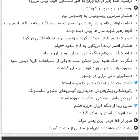
ترامپ: همه چیز درباره ایران به طور استثنایی خوب پیش می‌رود
بوسه‌ پدر بر پای پسر شهیدش
هشدار سرمربی پرسپولیس به جاسوس تیم
توقف طولانی کامیون‌ها پشت مرز؛ صورت‌حساب سنگینی که به اقتصاد می‌رسد
آنچه رهبر شهید سال‌ها پیش دیده بودند
نیویورک تایمز فاش کرد: کارگروه ویژه سیا برای تفرقه افکنی در کوبا
هشدار افسر ارشد آمریکایی به کاخ سفید +فیلم
ترامپ: فکر می‌کنم جنگ با ایران خیلی زود پایان می‌یابد
تلگراف: جنگ علیه ایران ممکن است به یکی از اشتباهات تاریخ تبدیل شود
برخورد پراید با تیر برق ۲ فوتی بر جای گذاشت
دستگیری قاتل فراری در نوشهر
ایالات متحده واقعاً یک «ببر کاغذی» است!
رکوردشکنی پیش‌فروش جدیدترین گوشی‌های تاشوی سامسونگ
این دیپلماسی نمایشی، شکست خورده است
نمایی زیبا از تنگه کریان جزیره قشم
باید افراد کارآمدتر را به کار گرفت
عبور از خط قرمز ایران یعنی مرگ!
روایت تکان‌دهنده دانش‌آموز مینابی از جنایت آمریکا