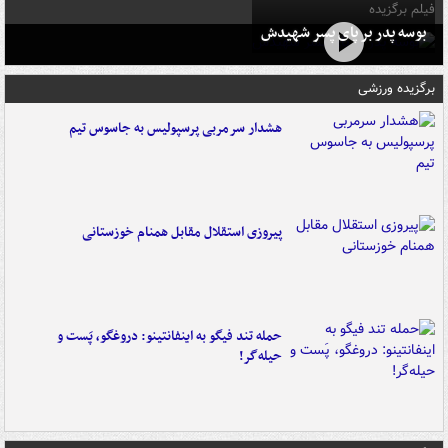
فیلم برگزیده
بوسه‌ پدر بر پای پسر شهیدش
برگزیده ورزشی
هشدار سرمربی پرسپولیس به جاسوس تیم
پیروزی استقلال مقابل همنام خوزستانی
حمله تند فیگو به اینفانتینو: دروغگو، پَست‌ و
حیله‌گر!