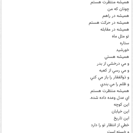
هميشه منتظرت هستم
چونان که من
هميشه در راهم
هميشه در حرکت هستم
هميشه در مقابله
تو مثل ماه
ستاره
خورشيد
هميشه هستي
و مي درخشي از بدر
و مي رسي از کعبه
و ذوالفقار را باز مي کني
و ظلم را مي بندي
هميشه منتظرت هستم
اي عدل وعده داده شده.
اين کوچه
اين خيابان
اين تاريخ
خطي از انتظار تو را دارد
و خسته است