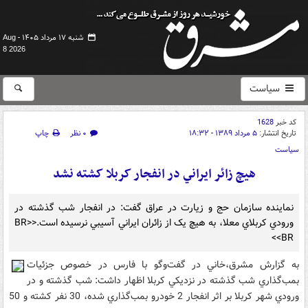
شنبه ۱۷ مرداد ۱۴۰۵ -
Aug
8 2026
سیاست
کد خبر
1628
تاریخ انتشار:
۵ مرداد ۱۳۸۹ - ۱۸:۳۲
۰ نظر
چاپ
سیاست
هيچ زائر ايراني در انفجار کربلا کشته نشد
نماينده سازمان حج و زيارت در عراق گفت: در انفجار شب گذشته در
ورودي کربلاي معلا، به هيچ يک از زائران ايراني آسيبي نرسيده است.<BR>
<BR>
به گزارش مشرق،خاني در گفت‌وگو با فارس در خصوص جزئيات
بمب‌گذاري شب گذشته در نزديکي کربلا اظهار داشت: شب گذشته و در
ورودي شهر کربلا بر اثر انفجار 2 خودرو بمب‌گذاري شده، 30 نفر کشته و 50