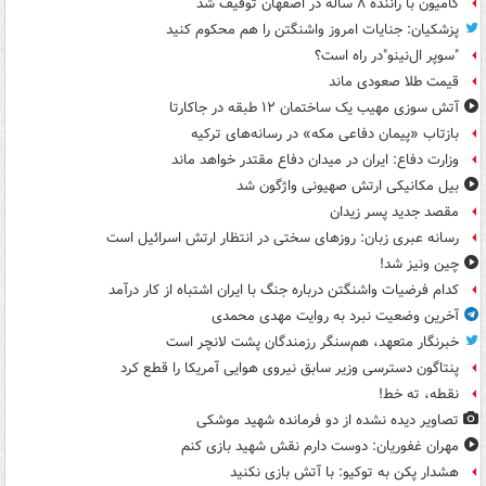
کامیون با راننده ۸ ساله در اصفهان توقیف شد
پزشکیان: جنایات امروز واشنگتن را هم محکوم کنید
"سوپر ال‌نینو"در راه است؟
قیمت طلا صعودی ماند
آتش سوزی مهیب یک ساختمان ۱۲ طبقه در جاکارتا
بازتاب «پیمان دفاعی مکه» در رسانه‌های ترکیه
وزارت دفاع: ایران در میدان دفاع مقتدر خواهد ماند
بیل مکانیکی ارتش صهیونی واژگون شد
مقصد جدید پسر زیدان
رسانه عبری زبان: روزهای سختی در انتظار ارتش اسرائیل است
چین ونیز شد!
کدام فرضیات واشنگتن درباره جنگ با ایران اشتباه از کار درآمد
آخرین وضعیت نبرد به روایت مهدی محمدی
خبرنگار متعهد، هم‌سنگر رزمندگان پشت لانچر است
پنتاگون دسترسی وزیر سابق نیروی هوایی آمریکا را قطع کرد
نقطه، ته خط!
تصاویر دیده‌ نشده از دو فرمانده شهید موشکی
مهران غفوریان: دوست دارم نقش شهید بازی کنم
هشدار پکن به توکیو: با آتش بازی نکنید