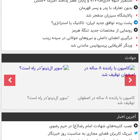
استقرار انبوه «دی‌اف‑۱۷» و پایان عصر پدافند آمریکا +عکس
بدون تعارف با پدر و پسر قهرمان
پالایشگاه سیزران منفجر شد
پشت پرده توافق جدید ایران؛ تاکتیک یا استراتژی؟
رونمایی از مختصات جدید تنگۀ هرمز
درگیری اعضای داعش و نیروهای جولانی در سیده زینب
وینگر آفریقایی پرسپولیس ماندنی شد
حوادث
۱ خودرو با ۱۹
کامیون با راننده ۸ ساله در اصفهان
"سوپر ال‌نینو"در راه است؟
رگ
توقیف شد
ته
آخرین اخبار
نصب کتیبه‌های شهادت امام رضا(ع) در حرم رضوی
تبریک کاربران فضای مجازی به مناسبت روز خبرنگار