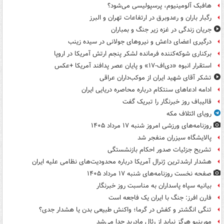
هافبک آلومینیوم، پرسپولیسی می‌شود؟
رگبار باران و رعدوبرق در ارتفاعات تهران و البرز
جریان زندگی در غزه زیر جنگ و بمباران
درگیری اعضای داعش و نیروهای جولانی در سیده زینب
برکناری شوکه‌کننده فرمانده لشکر پنجم ارتش آمریکا در اروپا
استقرار انبوه «دی‌اف‑۱۷» و پایان عصر پدافند آمریکا +عکس
تشکر آقای شهید ایران از موکب‌داران عراقی
ادامه ادعاهای سنتکام درباره محاصره دریایی ایران
قالیباف روز خبرنگار را تبریک گفت
رویای ائتلاف مکه
روزنامه‌های ورزشی امروز ‌شنبه ۱۷ مرداد ۱۴۰۵
پالایشگاه سیزران منفجر شد
تشریح جزئیات صدور احکام بازنشستگی
هشدار ارشدترین ژنرال آمریکا درباره محدودیت‌های نظامی علیه ایران
صفحه نخست روزنامه‌های شنبه ۱۷ مرداد ۱۴۰۵
بیانیه سپاه پاسداران به مناسبت روز خبرنگار
فارن افرز: جنگ با ایران یک فاجعه است
تنگی انگشتر و کفش در گرما؛ واکنش طبیعی بدن یا هشدار جدی؟
مورینیو هرگز نباید از رئال مادرید جدا می‌شد