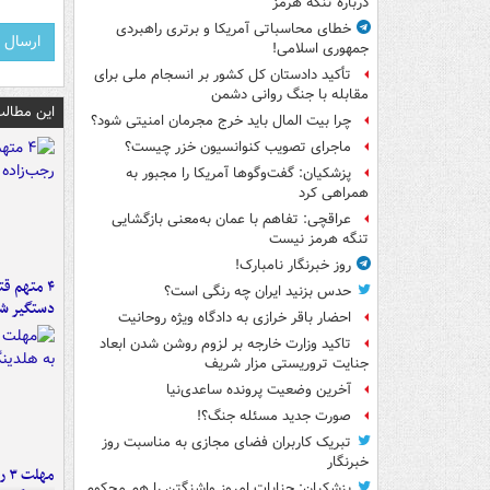
درباره تنگه هرمز
خطای محاسباتی آمریکا و برتری راهبردی
جمهوری اسلامی!
تأکید دادستان کل کشور بر انسجام ملی برای
مقابله با جنگ روانی دشمن
این مطالب
چرا بیت المال باید خرج مجرمان امنیتی شود؟
ماجرای تصویب کنوانسیون خزر چیست؟
پزشکیان: گفت‌وگوها آمریکا را مجبور به
همراهی کرد
عراقچی: تفاهم با عمان به‌معنی بازگشایی
تنگه هرمز نیست
روز خبرنگار نامبارک!
۴ متهم ق
حدس بزنید ایران چه رنگی است؟
دستگیر ش
احضار باقر خرازی به دادگاه ویژه روحانیت
تاکید وزارت خارجه بر لزوم روشن شدن ابعاد
جنایت تروریستی مزار شریف
آخرین وضعیت پرونده ساعدی‌نیا
صورت جدید مسئله جنگ؟!
تبریک کاربران فضای مجازی به مناسبت روز
خبرنگار
مه
پزشکیان: جنایات امروز واشنگتن را هم محکوم