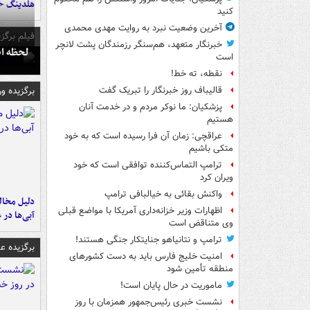
هلدینگ خ
کنید
آخرین وضعیت نبرد به روایت مهدی محمدی
فیلم برگزی
خبرنگار متعهد، هم‌سنگر رزمندگان پشت لانچر
لحظه انفجار جایگاه
است
نقطه، ته خط!
برگزیده و
قالیباف روز خبرنگار را تبریک گفت
پزشکیان: ما نوکر مردم و در خدمت آنان
هستیم
عراقچی: زمان آن فرا رسیده است که به خود
متکی باشیم
ترامپ التماس‌کننده توافقی است که خود
ویران کرد
واکنش بقائی به خیالبافی ترامپ
اظهارات وزیر خزانه‌داری آمریکا با مواضع قبلی
آبی‌ها در 
وی متناقض است
ترامپ و نتانیاهو جنایتکار جنگی هستند!
برگزیده 
امنیت خلیج فارس باید به دست کشورهای
منطقه تأمین شود
ماموریت در حال پایان است!
نشست خبری رئیس‌جمهور همزمان با روز