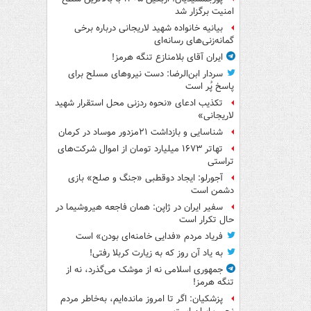
امنیت برگزار شد
بیانیه خانواده شهید لاریجانی درباره برخی
گمانه‌زنی‌های رسانه‌ای
ایران آقای بلامنازع تنگه هرمز!
سردار ابن‌الرضا: دست نیروهای مسلح برای
پاسخ پُر است
تکذیب ادعای «نحوه ردزنی محل استقرار شهید
لاریجانی»
شناسایی و بازداشت ۲۱مزدور موساد در کرمان
تهاتر ۱۶۷۳ میلیارد تومان از اموال شرکت‌های
تراستی
آجورلو: ایجاد دوقطبی «جنگ و صلح‌» بازی
دشمن است
سفیر ایران در ژاپن: همان فاجعه هیروشیما در
حال تکرار است
فریاد مردم «فدایی خامنه‌ای بودن» است
به یاد آن روز که به زیارت کربلا رفتی!
جمهوری اسلامی نه از موشک می‌گذرد، نه از
تنگه هرمز!
پزشکیان: اگر تا امروز مانده‌ایم، به‌خاطر مردم