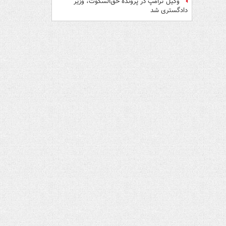
وکیل ترامپ در پرونده حق‌السکوت، وزیر
دادگستری شد