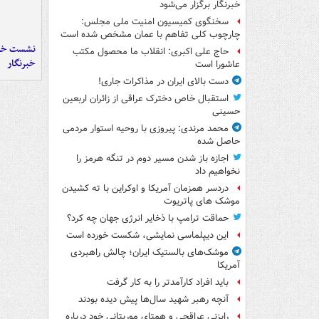
خبرنگار برگزار می‌شود
سخنگوی کمیسیون امنیت ملی مجلس:
چارچوب کلی تفاهم با عمان مشخص شده است
نشست خبر
حاج علی اکبری: انقلاب ما محصول مکتب
خبرنگار
عاشورا است
دست بالای ایران در مذاکرات جاری!
استقبال خاص دخترک عراقی از زائران اربعین
حسینی
محمد مرندی: پیروزی با روحیه استوار مردمی
حاصل شده
اجازه باز شدن مسیر دوم در تنگه هرمز را
نخواهیم داد
دردسر همزمان آمریکا و اوکراین با ته کشیدن
موشک های پاتریوت
حماقت ترامپ با ذخایر انرژی جهان چه کرد؟
این دیپلماسی نمایشی، شکست خورده است
موشک‌های بالستیک ایران؛ چالش راهبردی
آمریکا
باید افراد کارآمدتر را به کار گرفت
آنچه رهبر شهید سال‌ها پیش دیده بودند
رایزنی عراقچی و همتای موریتانی خود درباره