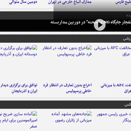
لیج فارس
مدارک اتباع خارجی در تهران
دومین سال متوالی
ده
 CNG "صحنه" در دوربین مداربسته
رزشی
دلیل مخالفت AFC با میزبانی
اخراج بدون تعارف در انتظار فرد
توافق برای برگزاری دیدار
عراق
خاطی پرسپولیس
ایران و آذربایجان
عکس