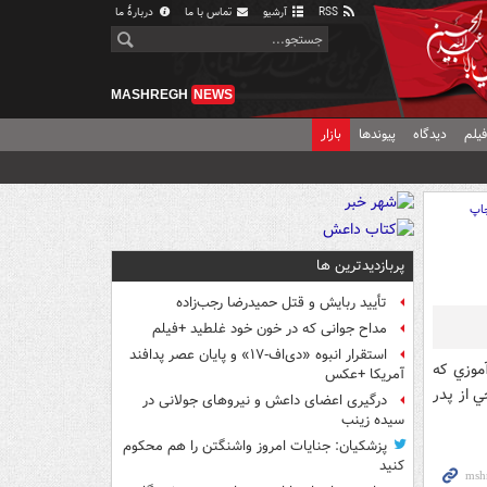
RSS
آرشیو
تماس با ما
دربارهٔ ما
MASHREGH
NEWS
یلم
دیدگاه
پیوندها
بازار
اپ
پربازدیدترین ها
تأیید ربایش و قتل حمیدرضا رجب‌زاده
مداح جوانی که در خون خود غلطید +فیلم
استقرار انبوه «دی‌اف‑۱۷» و پایان عصر پدافند
موزي كه
آمریکا +عکس
 از پدر
درگیری اعضای داعش و نیروهای جولانی در
سیده زینب
پزشکیان: جنایات امروز واشنگتن را هم محکوم
کنید