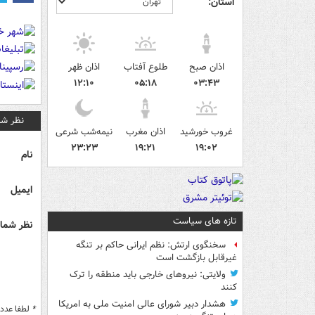
استان:
اذان صبح
طلوع آفتاب
اذان ظهر
۱۲:۱۰
۰۵:۱۸
۰۳:۴۳
نظر شم
غروب خورشید
اذان مغرب
نیمه‌شب شرعی
۲۳:۲۳
۱۹:۲۱
۱۹:۰۲
نام
ایمیل
تازه های سیاست
نظر شما 
سخنگوی ارتش: نظم ایرانی حاکم بر تنگه
غیرقابل بازگشت است
ولایتی: نیروهای خارجی باید منطقه را ترک
کنند
هشدار دبیر شورای عالی امنیت ملی به امریکا
*
لطفا عدد م