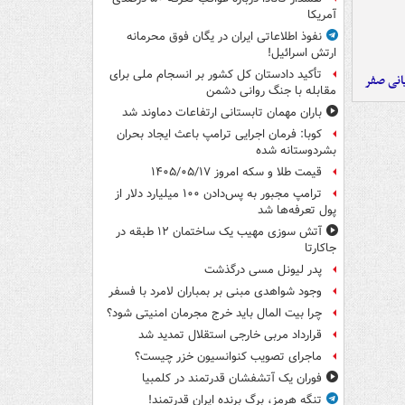
آمریکا
نفوذ اطلاعاتی ایران در یگان فوق محرمانه
ارتش اسرائیل!
تأکید دادستان کل کشور بر انسجام ملی برای
یانی صفر
مقابله با جنگ روانی دشمن
باران مهمان تابستانی ارتفاعات دماوند شد
کوبا: فرمان اجرایی ترامپ باعث ایجاد بحران
بشردوستانه شده
قیمت طلا و سکه امروز ۱۴۰۵/۰۵/۱۷
ترامپ مجبور به پس‌دادن ۱۰۰ میلیارد دلار از
پول تعرفه‌ها شد
آتش سوزی مهیب یک ساختمان ۱۲ طبقه در
جاکارتا
پدر لیونل مسی درگذشت
وجود شواهدی مبنی بر بمباران لامرد با فسفر
چرا بیت المال باید خرج مجرمان امنیتی شود؟
قرارداد مربی خارجی استقلال تمدید شد
ماجرای تصویب کنوانسیون خزر چیست؟
فوران یک آتشفشان قدرتمند در کلمبیا
تنگه هرمز، برگ برنده ایران قدرتمند!