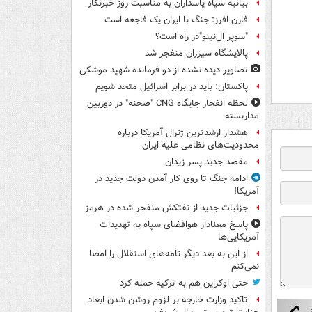
بیانیه سپاه پاسداران به مناسبت روز خبرنگار
فارن افرز: جنگ با ایران یک فاجعه است
"سوپر ال‌نینو"در راه است؟
پالایشگاه سیزران منفجر شد
تصاویر دیده‌ نشده از دو فرمانده شهید موشکی
پاکستان: باید در برابر اسرائیل متحد شویم
لحظه انفجار جایگاه CNG "صحنه" در دوربین
مداربسته
هشدار ارشدترین ژنرال آمریکا درباره
محدودیت‌های نظامی علیه ایران
مقصد جدید پسر زیدان
ادامه جنگ تا روی کار آمدن دولت جدید در
آمریکا!
جزئیات جدید از نفتکش منفجر شده در هرمز
پاسخ معنادار هوافضای سپاه به تهدیدات
آمریکایی‌ها
از این به بعد دیگر نامه‌های استقلال را امضا
نمی‌کنم
حتی اوکراین هم به ترکیه حمله کرد
تاکید وزارت خارجه بر لزوم روشن شدن ابعاد