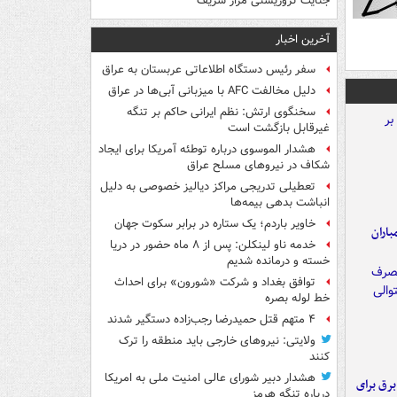
جنایت تروریستی مزار شریف
آخرین اخبار
سفر رئیس دستگاه اطلاعاتی عربستان به عراق
دلیل مخالفت AFC با میزبانی آبی‌ها در عراق
سخنگوی ارتش: نظم ایرانی حاکم بر تنگه
غیرقابل بازگشت است
هشدار الموسوی درباره توطئه آمریکا برای ایجاد
شکاف در نیروهای مسلح عراق
تعطیلی تدریجی مراکز دیالیز خصوصی به دلیل
انباشت بدهی بیمه‌ها
خاویر باردم؛ یک ستاره در برابر سکوت جهان
اران
خدمه ناو لینکلن: پس از ۸ ماه حضور در دریا
خسته و درمانده‌ شدیم
توافق بغداد و شرکت «شورون» برای احداث
خط لوله بصره
۴ متهم قتل حمیدرضا رجب‌زاده دستگیر شدند
ولایتی: نیروهای خارجی باید منطقه را ترک
کنند
هشدار دبیر شورای عالی امنیت ملی به امریکا
 برق برای
درباره تنگه هرمز