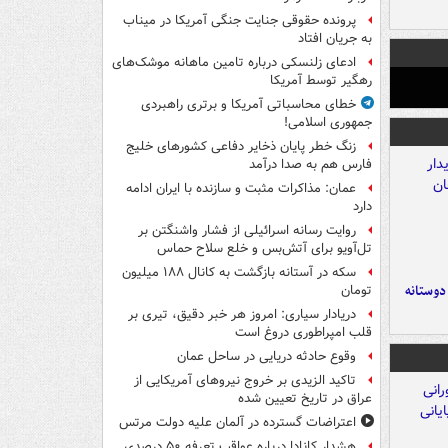
پرونده حقوقی جنایت جنگی آمریکا در میناب
به جریان افتاد
ادعای زلنسکی درباره تامین ماهانه موشک‌های
رهگیر توسط آمریکا
خطای محاسباتی آمریکا و برتری راهبردی
جمهوری اسلامی!
زنگ خطر پایان ذخایر دفاعی کشورهای خلیج
فارس هم به صدا درآمد
عمان: مذاکرات مثبت و سازنده با ایران ادامه
دارد
روایت رسانه اسرائیلی از فشار واشنگتن بر
تل‌آویو برای آتش‌بس و خلع سلاح حماس
سکه در آستانه بازگشت به کانال ۱۸۸ میلیون
 دوستانه
تومان
دریادار سیاری: امروز هر خبر دقیق، تیری بر
قلب امپراطوری دروغ است
وقوع حادثه دریایی در ساحل عمان
تاکید الزیدی بر خروج نیروهای آمریکایی از
عراق در تاریخ تعیین شده
اعتراضات گسترده در آلمان علیه دولت مرتس
هشدار کانادا درباره عواقب تعرفه ۵۰ درصدی