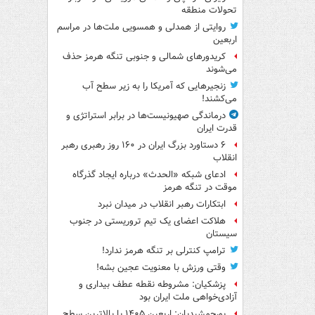
تحولات منطقه
روایتی از همدلی و همسویی ملت‌ها در مراسم
اربعین
کریدورهای شمالی و جنوبی تنگه هرمز حذف
می‌شوند
زنجیرهایی که آمریکا را به زیر سطح آب
می‌کشند!
درماندگی صهیونیست‌ها در برابر استراتژی و
قدرت ایران
۶ دستاورد بزرگ ایران در ۱۶۰ روز رهبری رهبر
انقلاب
ادعای شبکه «الحدث» درباره ایجاد گذرگاه
موقت در تنگه هرمز
ابتکارات رهبر انقلاب در میدان نبرد
هلاکت اعضای یک تیم تروریستی در جنوب
سیستان
ترامپ کنترلی بر تنگه هرمز ندارد!
وقتی ورزش با معنویت عجین بشه!
پزشکیان: مشروطه نقطه عطف بیداری و
آزادی‌خواهی ملت ایران بود
پورجمشیدیان: اربعین ۱۴۰۵ با بالاترین سطح