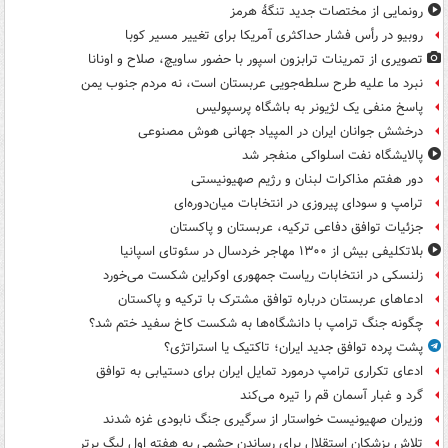
رونمایی از مختصات جدید تنگۀ هرمز
روبیو در رأس فشار حداکثری آمریکا برای تغییر مسیر کوبا
تصویری از تمرینات ترابزون اسپور با حضور ساویچ، صلاح و اونانا
نبرد ما علیه طرح سلطه‌جویی عربستان است، نه مردم جنوب یمن
پاسخ منفی یک لژیونر به باشگاه پرسپولیس
درخشش جوانان ایران در المپیاد جهانی هوش مصنوعی
پالایشگاه نفت اسلواکی منفجر شد
دور هفتم مذاکرات لبنان و رژیم صهیونیستی
ترامپ و سودای پیروزی در انتخابات میان‌دوره‌ای
جزئیات توافق دفاعی ترکیه، عربستان و پاکستان
بلاتکلیفی بیش از ۱۳۰۰ مهاجر خردسال در سئوتای اسپانیا
زلنسکی در انتخابات ریاست جمهوری اوکراین شکست می‌خورد
ادعاهای عربستان درباره توافق مشترک با ترکیه و پاکستان
چگونه جنگ ترامپ با دانشگاه‌ها به شکست کاخ سفید ختم شد؟
پشت پرده توافق جدید ایران؛ تاکتیک یا استراتژی؟
ادعای تکراری ترامپ درمورد تمایل ایران برای دستیابی به توافق
گرد و غبار آسمان قم را تیره می‌کند
وزیران صهیونیست خواستار از سرگیری جنگ نابودی غزه شدند
تلاش پزشکان استقلال برای رساندن چشمی به هفته اول لیگ برتر