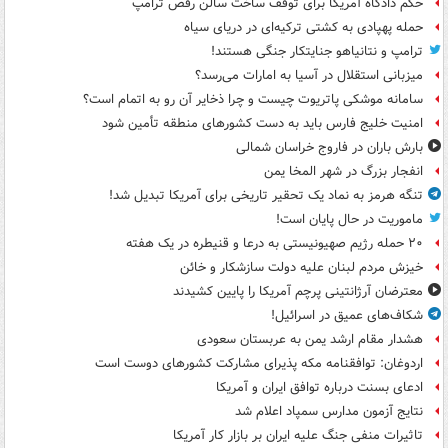
حکم دادگاه آمریکا برای توقف ساخت سالن رقص ترامپ
حمله پهپادی به کشتی ترکیه‌ای در دریای سیاه
ترامپ و نتانیاهو جنایتکار جنگی هستند!
میزبانی استقلال در آسیا به امارات می‌رسد؟
سامانه موشکی پاتریوت چیست و چرا ذخایر آن رو به اتمام است؟
امنیت خلیج فارس باید به دست کشورهای منطقه تأمین شود
بارش باران در فاروج خراسان شمالی
انفجار بزرگ در شهر المخا یمن
تنگه هرمز به نماد یک تحقیر تاریخی برای آمریکا تبدیل شد!
ماموریت در حال پایان است!
۲۰ حمله رژیم صهیونیستی به درعا و قنیطره در یک هفته
خیزش مردم لبنان علیه دولت سازشکار و خائن
معترضان آرژانتینی پرچم آمریکا را پایین کشیدند
شکاف‌های عمیق در اسرائیل!
هشدار مقام ارشد یمن به عربستان سعودی
اردوغان: توافقنامه مکه پذیرای مشارکت کشورهای دوست است
ادعای بسنت درباره توافق ایران و آمریکا
نتایج آزمون مدارس سمپاد اعلام شد
تاثیرات منفی جنگ علیه ایران بر بازار کار آمریکا