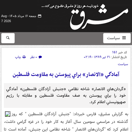
جمعه ۱۶ مرداد ۱۴۰۵ -
Aug
7 2026
سیاست
کد خبر
161
تاریخ انتشار:
۲۱ تیر ۱۳۸۹ - ۰۲:۱۹
۰ نظر
چاپ
سیاست
آمادگي «الانصار» براي پيوستن به مقاومت فلسطين
«گردان‌هاي الانصار» شاخه نظامي «جنبش آزادگان فلسطين» آمادگي
خود را براي پيوستن به صف مقاومت فلسطين و مقابله با رژيم
صهيونيستي اعلام کرد.
به گزارش مشرق، فارس خبرداد: "جنبش آزادگان فلسطين " که روز
گذشته در مراسمي سومين سال آغاز به کار خود را در غزه گرامي‌ داشت،
اعلام کرد که "گردان‌هاي الانصار " شاخه نظامي اين جنبش، آماده است تا