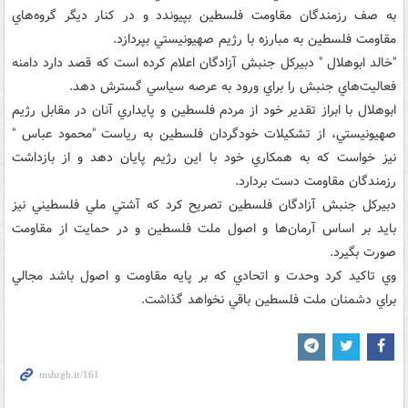
به صف رزمندگان مقاومت فلسطين بپيوندد و در کنار ديگر گروه‌هاي
مقاومت فلسطين به مبارزه با رژيم صهيونيستي بپردازد.
"خالد ابوهلال " دبيرکل جنبش آزادگان اعلام کرده است که قصد دارد دامنه
فعاليت‌هاي جنبش را براي ورود به عرصه سياسي گسترش دهد.
ابوهلال با ابراز تقدير خود از مردم فلسطين و پايداري آنان در مقابل رژيم
صهيونيستي، از تشکيلات خودگردان فلسطين به رياست "محمود عباس "
نيز خواست که به همکاري خود با اين رژيم پايان دهد و از بازداشت
رزمندگان مقاومت دست بردارد.
دبيرکل جنبش آزادگان فلسطين تصريح کرد که آشتي ملي فلسطيني نيز
بايد بر اساس آرمان‌ها و اصول ملت فلسطين و در حمايت از مقاومت
صورت بگيرد.
وي تاکيد کرد وحدت و اتحادي که بر پايه مقاومت و اصول باشد مجالي
براي دشمنان ملت فلسطين باقي نخواهد گذاشت.