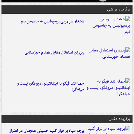
برگزیده ورزشی
هشدار سرمربی پرسپولیس به جاسوس تیم
پیروزی استقلال مقابل همنام خوزستانی
حمله تند فیگو به اینفانتینو: دروغگو، پَست‌ و
حیله‌گر!
برگزیده عکس
پرچم سیاه بر فراز گنبد حسینی همچنان در اهتزاز