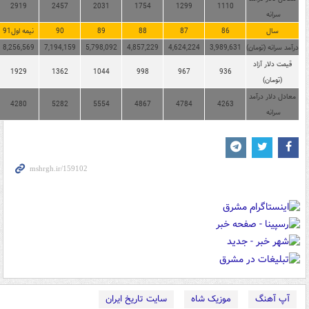
2919
2457
2031
1754
1299
1110
سرانه
سال
86
87
88
89
90
91نیمه اول
درآمد سرانه (تومان)
3,989,631
4,624,224
4,857,229
5,798,092
7,194,159
8,256,569
قیمت دلار آزاد
1929
1362
1044
998
967
936
(تومان)
معادل دلار درآمد
4280
5282
5554
4867
4784
4263
سرانه
آپ آهنگ
موزیک شاه
سایت تاریخ ایران