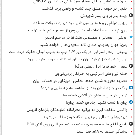
پیروزی استقلال مقابل همنام خوزستانی در دیداری تدارکاتی
انفجار در حومه دمشق چند کشته و زخمی برجا گذاشت
بوسه‌ پدر بر پای پسر شهیدش
رایزنی عراقچی و همتای موریتانی خود درباره تحولات منطقه
موج تهدید علیه قضات آمریکایی پس از صدور حکم علیه ترامپ
روایتی از همدلی و همسویی ملت‌ها در مراسم اربعین
یمن: جهان به‌زودی صدای ناله سعودی‌ها را خواهد شنید
یونیفل: ارتش اسرائیل در یک روز ۱۱۳ توپ به جنوب لبنان شلیک کرده است
ترامپ: همه چیز درباره ایران به طور استثنایی خوب پیش می‌رود
عبور از خط قرمز ایران یعنی مرگ!
حمله نیروهای اسرائیلی به خبرنگار پرس‌تی‌وی
«ضربه مغزی» شدن صدها نظامی آمریکایی در حملات ایران
جنگ در جبهه لبنان بعد از تفاهم‌نامه چه تغییری کرده؟
ترامپ در حال سوختن در آتشی خودساخته
ایران را تست نکنید! جاده‌ی خشم ایران!
واکنش سفارت ایران به بیانیه مغرضانه نمایندگان پارلمان اتریش
کریدورهای شمالی و جنوبی تنگه هرمز حذف می‌شوند
پاسخ قاطع ملیحه محمدی به نسخه تسلیم‌طلبی روی آنتن BBC
پرشدگی سدها به ۵۸درصد رسید