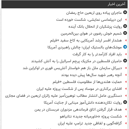
آخرین اخبار
ماجرای پیاده روی اربعین حاج رمضان
این دیپلماسی نمایشی، شکست خورده است
روایت پزشکیان از انحلال بانک آینده
شمیم خوش رضوی در هوای بین‌الحرمین
هشدار افسر ارشد آمریکایی به کاخ سفید +فیلم
موشک‌های بالستیک ایران؛ چالش راهبردی آمریکا
باید افراد کارآمدتر را به کار گرفت
حامیان فلسطین در مکزیک پرچم اسرائیل را به آتش کشیدند
دبیرکل سازمان ملل باز هم خواستار آتش‌بس فوری در اوکراین شد
آنچه رهبر شهید سال‌ها پیش دیده بودند
حمایت هلندی‌ها از مظلومیت فلسطین +فیلم
افشای برکناری در موساد پس از شکست پروژه علیه ایران
دستگیری عامل انتشار مطالب توهین‌آمیز علیه زائران اربعین در فضای مجازی
روایت تکان‌دهنده دانش‌آموز مینابی از جنایت آمریکا
هدف قرار گرفتن اتاق‌ فرماندهی مزدوران عربستان در یمن
شکست پروژه «خاورمیانه جدید» نتانیاهو
گزافه‌گویی و لفاظی جدید ترامپ علیه ایران