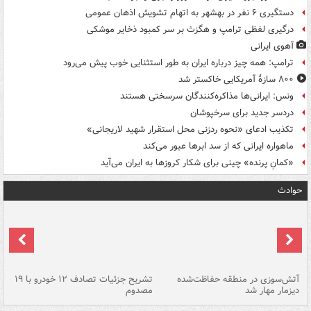
دستگیری ۶ نفر در بهشهر به اتهام تشویش اذهان عمومی
درگیری لفظی ترامپ و هگزث بر سر کمبود ذخایر موشکی
آهوی ایرانی
ترامپ: همه چیز درباره ایران به طور استثنایی خوب پیش می‌رود
۸۰۰ سازۀ آمریکایی خاکستر شد
ونس: ایرانی‌ها مذاکره‌کنندگان سرسختی هستند
دردسر جدید برای سرخپوشان
تکذیب ادعای «نحوه ردزنی محل استقرار شهید لاریجانی»
ماهواره ایرانی که از سد ابرها عبور می‌کند
«کمانِ پرنده» چینی برای شکار کروزها به ایران می‌آید
حوادث
تصادف مرگبار در محور اهواز–شوش ۲
آتش‌سوزی در منطقه حفاظت‌شده
تشریح جزئیات تصادف ۱۲ خودرو با ۱۹
پا
دیزمار مهار شد
مصدوم