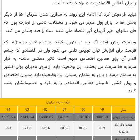
را برای فعالین اقتصادی به همراه خواهد داشت.
نباید فراموش کرد که ادامه این روند به سرازیر شدن سرمایه ها از دیگر
بخش ها به بازار پول منجر می شود و مشکلات ناشی از تجارت پول که
طی سالهای اخیر گریبان گیر اقتصاد ملی شده است را صد چندان می کند.
وضعیت پیش آمده اگر چه در تئوری کوتاه مدت بوده و به منزله یک
فرصت برای افزایش توان تولیدی تلقی می شود ولی در اقتصادی که چشم
انداز آن برای فعالین اقتصادی مبهم است تاثیر معکس داشته به فرار
سرمایه ها سرعت می بخشد، این وضعیت باید از سوی مدیران پولی کشور
به سامان برسد و برای به سامان رسیدن این وضعیت باید مدیران اقتصادی
و پولی کشور اطمینان فعالین اقتصادی را به خود و تصمیماتشان جلب
کنند.
درآمد سرانه در ایران
سال
79
80
81
82
83
84
درآمد سرانه (تومان)
908,950
1,040,097
1,406,211
1,690,905
2,149,374
2,639,774
قیمت دلار آزاد
904
874.8
832.5
801.9
800.9
819
(تومان)
معادل دلار درآمد