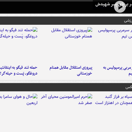
در بر پای پسر شهیدش
رزشی
ربی پرسپولیس به
پیروزی استقلال مقابل همنام
حمله تند فیگو به اینفانتین
م
خوزستانی
دروغگو، پَست‌ و حیله‌گر!
عکس