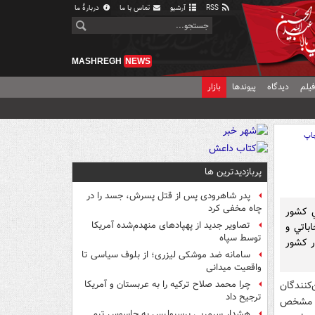
RSS
آرشیو
تماس با ما
دربارهٔ ما
MASHREGH
NEWS
یلم
دیدگاه
پیوندها
بازار
اپ
پربازدیدترین ها
پدر شاهرودی پس از قتل پسرش، جسد را در
چاه مخفی کرد
ي كشور
تصاویر جدید از پهپادهای منهدم‌شده آمریکا
باتي و
توسط سپاه
 كشور
سامانه ضد موشکی لیزری؛ از بلوف سیاسی تا
واقعیت میدانی
‌كنندگان
چرا محمد صلاح ترکیه را به عربستان و آمریکا
ترجیح داد
بات را مشخص
هشدار سرمربی پرسپولیس به جاسوس تیم