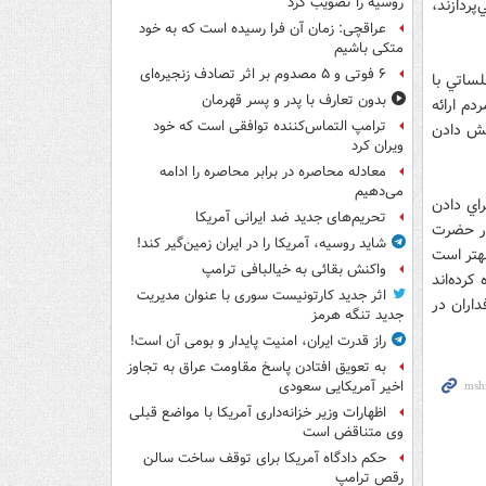
روسیه را تصویب کرد
پردازند،
عراقچی: زمان آن فرا رسیده است که به خود
متکی باشیم
۶ فوتی و ۵ مصدوم بر اثر تصادف زنجیره‌ای
لساتي با
بدون تعارف با پدر و پسر قهرمان
دم ارائه
ترامپ التماس‌کننده توافقی است که خود
نمايش دادن
ویران کرد
معادله محاصره در برابر محاصره را ادامه
می‌دهیم
راي دادن
تحریم‌های جدید ضد ایرانی آمریکا
 سال با داشتن منشور حضرت
شاید روسیه، آمریکا را در ایران زمین‌گیر کند!
بهتر است
واکنش بقائی به خیالبافی ترامپ
رده‌اند
اثر جدید کارتونیست سوری با عنوان مدیریت
اران در
جدید تنگه هرمز
راز قدرت ایران، امنیت پایدار و بومی آن است!
به تعویق افتادن پاسخ مقاومت عراق به تجاوز
اخیر آمریکایی سعودی
اظهارات وزیر خزانه‌داری آمریکا با مواضع قبلی
وی متناقض است
حکم دادگاه آمریکا برای توقف ساخت سالن
رقص ترامپ