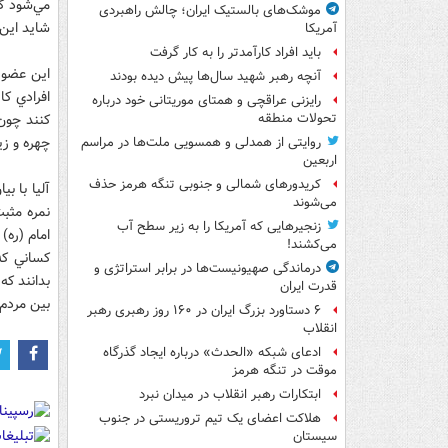
مي‌شود كه
موشک‌های بالستیک ایران؛ چالش راهبردی
شايد اين 
آمریکا
باید افراد کارآمدتر را به کار گرفت
اين عضو ف
آنچه رهبر شهید سال‌ها پیش دیده بودند
افرادي كا
رایزنی عراقچی و همتای موریتانی خود درباره
تحولات منطقه
چهره و زي
روایتی از همدلی و همسویی ملت‌ها در مراسم
اربعین
کریدورهای شمالی و جنوبی تنگه هرمز حذف
آليا با ب
می‌شوند
زنجیرهایی که آمریکا را به زیر سطح آب
امام (ره)
می‌کشند!
كساني كه
درماندگی صهیونیست‌ها در برابر استراتژی و
بدانند ك
قدرت ایران
بين مردم ا
۶ دستاورد بزرگ ایران در ۱۶۰ روز رهبری رهبر
انقلاب
ادعای شبکه «الحدث» درباره ایجاد گذرگاه
موقت در تنگه هرمز
ابتکارات رهبر انقلاب در میدان نبرد
هلاکت اعضای یک تیم تروریستی در جنوب
سیستان