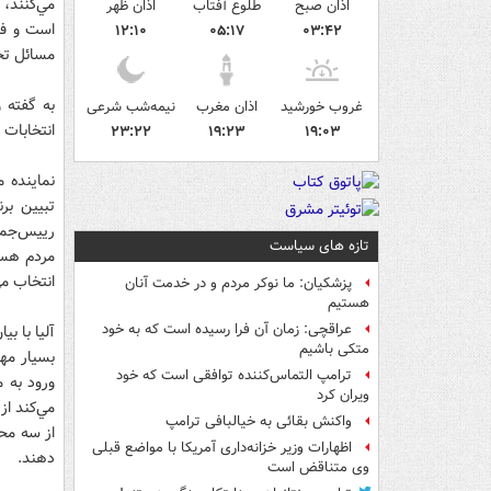
مي‌كنند،
اذان صبح
طلوع آفتاب
اذان ظهر
است و فر
۱۲:۱۰
۰۵:۱۷
۰۳:۴۲
مسائل تحت
به گفته 
غروب خورشید
اذان مغرب
نیمه‌شب شرعی
انتخابات 
۲۳:۲۲
۱۹:۲۳
۱۹:۰۳
نماينده م
تبيين بر
رييس‌جمهو
تازه های سیاست
مردم هست
انتخاب مي
پزشکیان: ما نوکر مردم و در خدمت آنان
هستیم
عراقچی: زمان آن فرا رسیده است که به خود
آليا با ب
متکی باشیم
ترامپ التماس‌کننده توافقی است که خود
ورود به م
ویران کرد
مي‌كند از
واکنش بقائی به خیالبافی ترامپ
از سه محو
اظهارات وزیر خزانه‌داری آمریکا با مواضع قبلی
دهند.
وی متناقض است