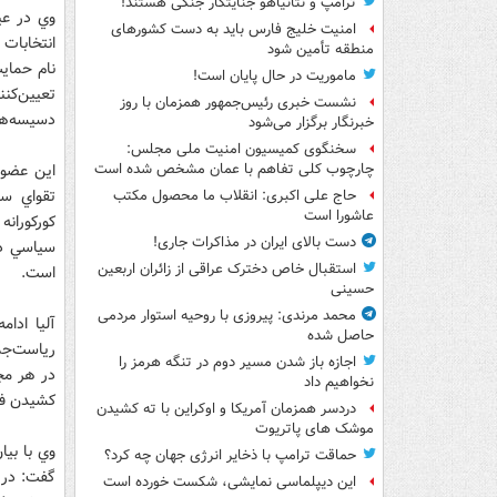
ترامپ و نتانیاهو جنایتکار جنگی هستند!
وي در عي
امنیت خلیج فارس باید به دست کشورهای
انتخابات
منطقه تأمین شود
نام حمايت
ماموریت در حال پایان است!
تعيين‌كن
نشست خبری رئیس‌جمهور همزمان با روز
دسيسه‌ها
خبرنگار برگزار می‌شود
سخنگوی کمیسیون امنیت ملی مجلس:
اين عضو 
چارچوب کلی تفاهم با عمان مشخص شده است
تقواي سي
حاج علی اکبری: انقلاب ما محصول مکتب
عاشورا است
كوركورانه
دست بالای ایران در مذاکرات جاری!
سياسي دي
استقبال خاص دخترک عراقی از زائران اربعین
است.
حسینی
محمد مرندی: پیروزی با روحیه استوار مردمی
آليا ادا
حاصل شده
رياست‌جمه
اجازه باز شدن مسیر دوم در تنگه هرمز را
در هر مجل
نخواهیم داد
كشيدن فعا
دردسر همزمان آمریکا و اوکراین با ته کشیدن
موشک های پاتریوت
وي با بيا
حماقت ترامپ با ذخایر انرژی جهان چه کرد؟
گفت: در ح
این دیپلماسی نمایشی، شکست خورده است