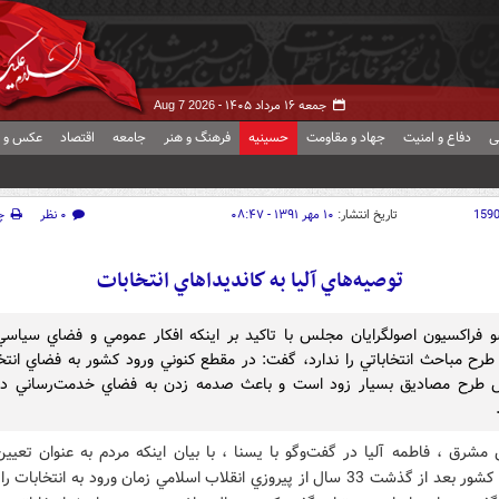
جمعه ۱۶ مرداد ۱۴۰۵ -
Aug 7 2026
ی
دفاع و امنیت
جهاد و مقاومت
حسینیه
فرهنگ و هنر
جامعه
اقتصاد
عکس و ف
159
تاریخ انتشار:
۱۰ مهر ۱۳۹۱ - ۰۸:۴۷
۰ نظر
چ
توصيه‌هاي آليا به كانديداهاي انتخابات
فراكسيون اصولگرايان مجلس با تاكيد بر اينكه افكار عمومي و فضاي سياس
طرح مباحث انتخاباتي را ندارد، گفت: در مقطع كنوني ورود كشور به فضاي انتخا
طرح مصاديق بسيار زود است و باعث صدمه زدن به فضاي خدمت‌رساني در
مشرق ، فاطمه آليا در گفت‌وگو با يسنا ، با بيان اينكه مردم به عنوان تعيين
سرنوشت كشور بعد از گذشت 33 سال از پيروزي انقلاب اسلامي زمان ورود به انتخا