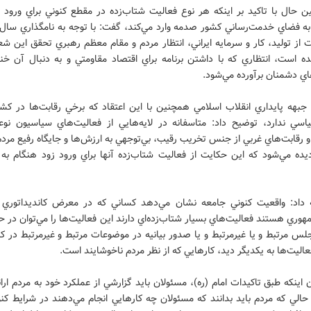
ن حال با تاكيد بر اينكه هر نوع فعاليت شتاب‌زده در مقطع كنوني براي ورود 
 به فضاي خدمت‌رساني كشور صدمه وارد مي‌كند، گفت: با توجه به نامگذاري سال 
 از توليد، كار و سرمايه ايراني، انتظار مردم و مقام معظم رهبري تحقق اين شع
نده است، انتظاري كه با داشتن برنامه براي اقتصاد مقاومتي و به دنبال آن خن
ي دشمنان برآورده مي‌شود.
جبهه پايداري انقلاب اسلامي همچنين با اين اعتقاد كه برخي رقابت‌ها در كشو
اسي ندارد، توضيح داد: متاسفانه در لايه‌هايي از فعاليت‌هاي سياسيون نوع
 و رقابت‌هاي غربي از جنس تخريب رقيب، بي‌توجهي به ارزش‌ها و جايگاه رفيع مردم
ده مي‌شود كه اين حكايت از فعاليت شتاب‌زده آنها براي ورود زود هنگام به ا
مه داد: واقعيت كنوني جامعه نشان مي‌دهد كساني كه در معرض كانديداتوري ا
وري هستند فعاليت‌هاي بسيار شتاب‌زده‌اي دارند اين فعاليت‌ها را مي‌توان در ح
س مرتبط و يا غيرمرتبط و يا صدور بيانيه در موضوعات مرتبط و غيرمرتبط در كن
ليت‌ها به يكديگر ديد، كارهايي كه از نظر مردم ناخوشايند است.
ن اينكه طبق تاكيدات امام (ره)، مسئولان بايد گزارشي از عملكرد خود به مردم ارا
الي كه مردم بايد بدانند كه مسئولان چه كارهايي انجام مي‌دهند در شرايط كن