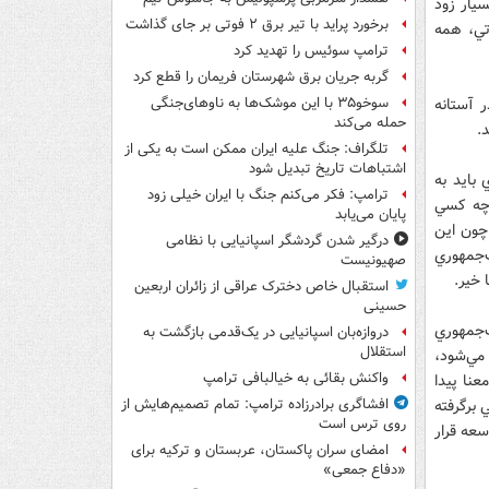
يار زود
برخورد پراید با تیر برق ۲ فوتی بر جای گذاشت
تي، همه
ترامپ سوئیس را تهدید کرد
گربه جریان برق شهرستان فریمان را قطع کرد
 آستانه
سوخو۳۵ با این موشک‌ها به ناوهای‌جنگی
حمله می‌کند
.
تلگراف: جنگ علیه ایران ممکن است به یکی از
اشتباهات تاریخ تبدیل شود
 بايد به
ترامپ: فکر می‌کنم جنگ با ایران خیلی زود
 چه كسي
پایان می‌یابد
 چون اين
درگیر شدن گردشگر اسپانیایی با نظامی
‌جمهوري
صهیونیست
 خير.
استقبال خاص دخترک عراقی از زائران اربعین
حسینی
ت‌جمهوري
دروازه‌بان اسپانیایی در یک‌قدمی بازگشت به
استقلال
لاع‌رساني وزارت كشور انتخابات سال 92 برگزار مي‌شود،
واکنش بقائی به خیالبافی ترامپ
عنا پيدا
 برگرفته
افشاگری برادرزاده ترامپ: تمام تصمیم‌هایش از
روی ترس است
سعه قرار
امضای سران پاکستان، عربستان و ترکیه برای
«دفاع جمعی»