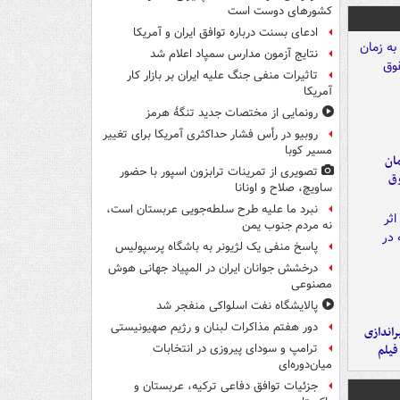
کشورهای دوست است
ادعای بسنت درباره توافق ایران و آمریکا
نتایج آزمون مدارس سمپاد اعلام شد
تاثیرات منفی جنگ علیه ایران بر بازار کار
آمریکا
رونمایی از مختصات جدید تنگۀ هرمز
روبیو در رأس فشار حداکثری آمریکا برای تغییر
مسیر کوبا
مان
تصویری از تمرینات ترابزون اسپور با حضور
وق
ساویچ، صلاح و اونانا
نبرد ما علیه طرح سلطه‌جویی عربستان است،
نه مردم جنوب یمن
پاسخ منفی یک لژیونر به باشگاه پرسپولیس
درخشش جوانان ایران در المپیاد جهانی هوش
مصنوعی
پالایشگاه نفت اسلواکی منفجر شد
دور هفتم مذاکرات لبنان و رژیم صهیونیستی
یراندازی
فیلم
ترامپ و سودای پیروزی در انتخابات
میان‌دوره‌ای
جزئیات توافق دفاعی ترکیه، عربستان و