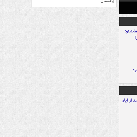
پاکستان
و: