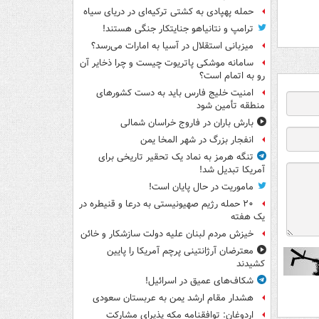
حمله پهپادی به کشتی ترکیه‌ای در دریای سیاه
ترامپ و نتانیاهو جنایتکار جنگی هستند!
میزبانی استقلال در آسیا به امارات می‌رسد؟
سامانه موشکی پاتریوت چیست و چرا ذخایر آن
رو به اتمام است؟
امنیت خلیج فارس باید به دست کشورهای
منطقه تأمین شود
بارش باران در فاروج خراسان شمالی
انفجار بزرگ در شهر المخا یمن
تنگه هرمز به نماد یک تحقیر تاریخی برای
آمریکا تبدیل شد!
ماموریت در حال پایان است!
۲۰ حمله رژیم صهیونیستی به درعا و قنیطره در
یک هفته
خیزش مردم لبنان علیه دولت سازشکار و خائن
معترضان آرژانتینی پرچم آمریکا را پایین
کشیدند
شکاف‌های عمیق در اسرائیل!
هشدار مقام ارشد یمن به عربستان سعودی
اردوغان: توافقنامه مکه پذیرای مشارکت