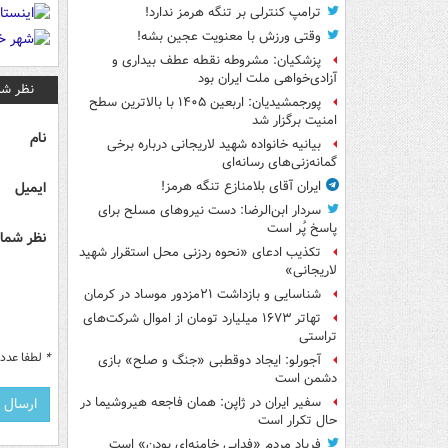
ترامپ کنترلی بر تنگه هرمز ندارد!
وقتی ورزش با معنویت عجین بشه!
پزشکیان: مشروطه نقطه عطف بیداری و
آزادی‌خواهی ملت ایران بود
نظر شم
پورجمشیدیان: اربعین ۱۴۰۵ با بالاترین سطح
امنیت برگزار شد
نام
بیانیه خانواده شهید لاریجانی درباره برخی
گمانه‌زنی‌های رسانه‌ای
ایمیل
ایران آقای بلامنازع تنگه هرمز!
سردار ابن‌الرضا: دست نیروهای مسلح برای
پاسخ پُر است
نظر شما 
تکذیب ادعای «نحوه ردزنی محل استقرار شهید
لاریجانی»
شناسایی و بازداشت ۲۱مزدور موساد در کرمان
تهاتر ۱۶۷۳ میلیارد تومان از اموال شرکت‌های
تراستی
*
لطفا عدد م
آجورلو: ایجاد دوقطبی «جنگ و صلح‌» بازی
دشمن است
سفیر ایران در ژاپن: همان فاجعه هیروشیما در
حال تکرار است
فریاد مردم «فدایی خامنه‌ای بودن» است