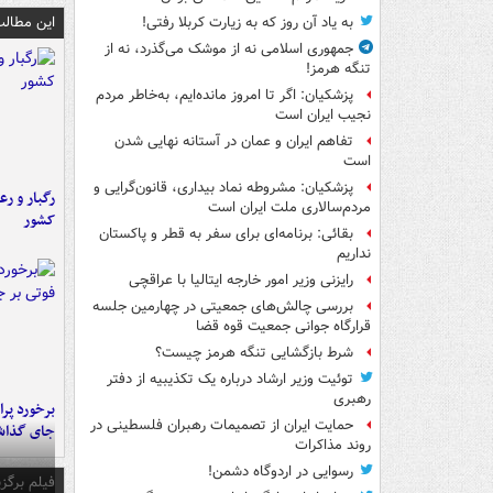
این مطالب
به یاد آن روز که به زیارت کربلا رفتی!
جمهوری اسلامی نه از موشک می‌گذرد، نه از
تنگه هرمز!
پزشکیان: اگر تا امروز مانده‌ایم، به‌خاطر مردم
نجیب ایران است
تفاهم ایران و عمان در آستانه نهایی شدن
است
پزشکیان: مشروطه نماد بیداری، قانون‌گرایی و
رگبار و رع
مردم‌سالاری ملت ایران است
کشور
بقائی: برنامه‌ای برای سفر به قطر و پاکستان
نداریم
رایزنی وزیر امور خارجه ایتالیا با عراقچی
بررسی چالش‌های جمعیتی در چهارمین جلسه
قرارگاه جوانی جمعیت قوه قضا
شرط بازگشایی تنگه هرمز چیست؟
توئیت وزیر ارشاد درباره یک تکذیبیه از دفتر
رهبری
حمایت ایران از تصمیمات رهبران فلسطینی در
جای گذا
روند مذاکرات
رسوایی در اردوگاه دشمن!
فیلم برگزی