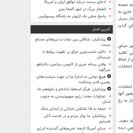
ادعای بسنت درباره توافق ایران و آمریکا
به صحنه
انفجار بزرگ در شهر المخا یمن
جاري به
پاسخ منفی یک لژیونر به باشگاه پرسپولیس
ار بسيار
ثي كردن
آخرین اخبار
پزشکیان: شکافی بین دولت و نیروهای مسلح
نیست
ر مبناي
تاکید نخست‌وزیر عراق بر تقویت روابط با
ي تقليد
عربستان
 از لحاظ
وقتی رسانه عبری از کابوس بنیامین نتانیاهو
نتخابات
می‌گوید
هیچ دولتی به اندازۀ ما در جهت سیاست‌های
رهبری قدم برنداشت
نتخابات
پزشکیان: هرگز استعفا نداده‌ام و نخواهم داد
ضور آنها
تجاوزات مجدد رژیم صهیونیستی به جنوب
ار به رخ
لبنان
حمله به ۱۵ نفتکش‌ اماراتی از ابتدای جنگ
پزشکیان: ما نوکر مردم و در خدمت آنان
ئه دهند،
هستیم
وني ديده
سنای آمریکا لایحه تحریم‌های گسترده انرژی