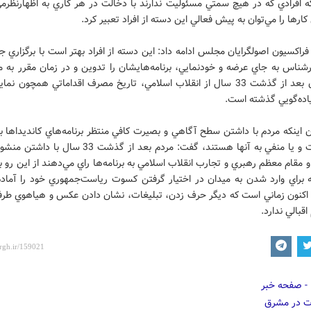
 افرادي كه در هيچ سمتي مسئوليت ندارند با دخالت در هر كاري به اظهارنظرمي‌
كارها را مي‌توان به پيش فعالي اين دسته از افراد تعبير كرد.
راكسيون اصولگرايان مجلس ادامه داد: اين دسته از افراد بهتر است با برگزاري ج
رشناس به جاي عرضه و خودنمايي، برنامه‌هايشان را تدوين و در زمان مقرر به مر
كنند چون بعد از گذشت 33 سال از انقلاب اسلامي، تاريخ مصرف اقداماتي همچون 
اده‌گويي گذشته است.
يان اينكه مردم با داشتن سطح آگاهي و بصيرت كافي منتظر برنامه‌هاي كانديداها ب
نمره مثبت و يا منفي به آنها هستند، گفت: مردم بعد از گذشت 33
 و مقام معظم رهبري و تجارب انقلاب اسلامي به برنامه‌ها راي مي‌دهند از اين رو 
 براي وارد شدن به ميدان در اختيار گرفتن كسوت رياست‌جمهوري خود را آماده ك
ه اكنون زماني است كه ديگر حرف زدن، تبليغات، نشان دادن عكس و هياهوي طرفد
قبالي ندارد.