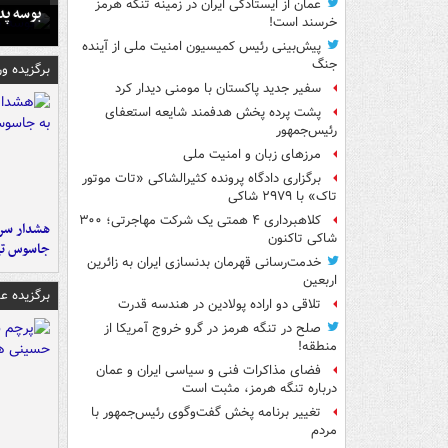
عمان از ایستادگی ایران در زمینه تنگه هرمز
بوسه‌ پ
خرسند است!
پیش‌بینی رئیس کمیسیون امنیت ملی از آینده
جنگ
برگزیده و
سفیر جدید پاکستان با مومنی دیدار کرد
پشت پرده پخش هدفمند شایعه استعفای
رئیس‌جمهور
مرزهای زبان و امنیت ملی
برگزاری دادگاه پرونده کثیرالشاکی «تات موتور
تاک» با ۲۹۷۹ شاکی
کلاهبرداری ۴ همتی یک شرکت مهاجرتی؛ ۳۰۰
هشدار سرم
شاکی تاکنون
جاسوس تی
خدمت‌رسانی قهرمان بدنسازی ایران به زائرین
اربعین
برگزیده 
تلاقی دو اراده پولادین در هندسه قدرت
صلح در تنگه هرمز در گرو خروج آمریکا از
منطقه!
فضای مذاکرات فنی و سیاسی ایران و عمان
درباره تنگه هرمز، مثبت است
تغییر برنامه پخش گفت‌وگوی رئیس‌جمهور با
مردم