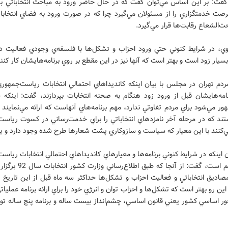
 گفت: بر اين اساس مي‌توان گفت كه در حال حاضر ورود به مباحث انتخاباتي بس
صت خدمتگزاري را از مسئولان مي‌گيرد چرا كه در صورت ورود به فضاي انتخابا
‌الشعاع رقابت‌ها قرار مي‌گيرد.
وي، در شرايط كنوني حتي ورود احزاب و تشكل‌ها با فلسفه‌ي وجودي فعاليت در
بسيار زود است و بهتر است كه آنها نيز در اين مقطع بر روي برنامه‌هايشان كار كنند
ردم تهران در مجلس با بيان اينكه كانديداهاي احتمالي انتخابات رياست‌جمهوري
نامه‌هايشان قبل از ورود زود هنگام به صحنه انتخابات بپردازند، گفت: اينكه
ر مي‌شود براي مردم تفاوتي ندارد، مهم برنامه‌هاي آنهاست كه ارائه مي‌نمايند
ند كه در مرحله آخر نامزدهاي انتخاباتي را براي خدمت‌رساني در كسوت رياست‌
‌كنند با اين معيار كه سياست و سازوكاري پشت شعارها طرح شده وجود دارد و يا
يان اينكه در شرايط كنوني برنامه‌ها و معيارهاي كانديداهاي احتمالي انتخابات رياس
بسيار مهم است، گفت: از آنجا كه طبق اط
صاديق انتخاباتي و فعاليت احزاب و تشكل‌ها حداكثر سه ماه قبل از اين تاريخ م
 اين رو بهتر است كه تشكل‌ها و احزاب توان و انرژي خود را براي ارائه برنامه عملياتي
ر اساسي كشور يعني قانون اساسي، چشم‌انداز بيست ساله و برنامه پنج ساله تو