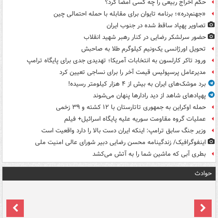
حکم اخراج ربیعی را چه کسی امضا کرد؟
«جهنم‌دره»؛ برنامه تایوان برای مقابله با حمله احتمالی چین
تصاویر پهپاد ساقط شده در جنوب ایران
حضور سرلشکر رضایی در کنار رهبر شهید انقلاب
تحویل اورژانسی یک‌ونیم کیلوگرم طلا به صاحبش
ورود تاکر کارلسون به انتخابات آمریکا؛ تهدیدی جدی برای پایگاه ترامپ
مدیرعامل پرسپولیس قیمت آخر را برای نساجی تعیین کرد
برد موشک‌های ایران به بیش از ۴ هزار کیلومتر رسیده!
پهپادهای شاهد از دید رادارها پنهان می‌شوند
حمله اوکراین به جمهوری تاتارستان با ۱۲ کشته و ۳۹ زخمی
عملیات گروه مقاومت سوریه علیه پایگاه اسرائیل+ فیلم
وزیر جنگ سابق ترامپ: اینکه ایران دست بالا را دارد واقعیت است
اینفوگرافیک/ زندگینامه محسن رضایی دبیر شورای عالی امنیت‌ ملی
بطری آبی که ماشین شما را به آتش می‌کشد
حوادث