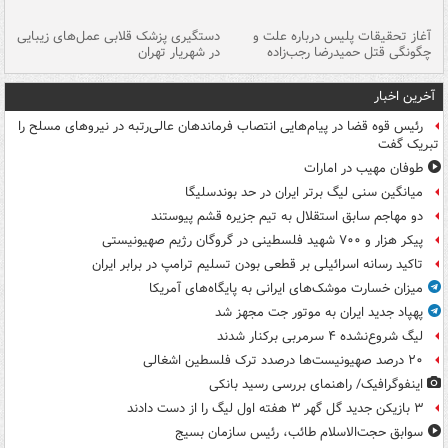
آغاز تحقیقات پلیس درباره علت و
دستگیری پزشک قلابی عمل‌های زیبایی
هش
چگونگی قتل حمیدرضا رجب‌زاده
در شهریار تهران
ها
آخرین اخبار
رئیس قوه قضا در پیام‌هایی انتصاب‌ فرماندهان عالی‌رتبه در نیروهای مسلح را
تبریک گفت
طوفان مهیب در امارات
میانگین سنی لیگ برتر ایران در حد بوندسلیگا
دو مهاجم سابق استقلال به تیم جزیره قشم پیوستند
پیکر هزار و ۷۰۰ شهید فلسطینی در گروگان رژیم صهیونیستی
تاکید رسانه اسرائیلی بر قطعی بودن تسلیم ترامپ در برابر ایران
میزان خسارت موشک‌های ایرانی به پایگاه‌های آمریکا
پهپاد جدید ایران به موتور جت مجهز شد
لیگ شروع‌نشده ۴ سرمربی برکنار شدند
۲۰ درصد صهیونیست‌ها درصدد ترک فلسطین اشغالی
اینفوگرافیک/ راهنمای بررسی رسید بانکی
۳ بازیکن جدید گل گهر ۳ هفته اول لیگ را از دست دادند
سوابق حجت‌الاسلام طائب، رئیس سازمان بسیج