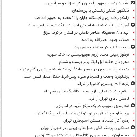
نشست رئیس جمهور با دبیران کل احزاب و سیاسیون
گفتگوی تلفنی زلنسکی با بن‌سلمان
آرامکو راه‌اندازی پالایشگاه جازان را ۲ هفته به تعویق انداخت
آمریکا از تثبیت هندسه امنیتی ایران در تنگه هرمز ناراضی است
انهدام ۸ مخفیگاه عناصر داعش در استان کرکوک عراق
حملات جدید انصارالله به المخا
سیلاب شدید در صنعاء و حضرموت
تجاوز زمینی مجدد رژیم صهیونیستی به خاک سوریه
محرومان هفته اول لیگ برتر بیست و ششم
کدخدایی: سیاسیون در مسیر ماندگاری اندیشه‌های رهبری گام بردارند
پزشکیان: وحدت و انسجام ملی، پیش‌شرط حفظ اقتدار کشور است
زلزله ۷.۴ ریشتری کلمبیا را لرزاند
اعلام جزئیات فعال‌سازی مجدد کالابرگ «غیرمقیم‌ها»
کاهش دمای تهران از فردا
آتش‌سوزی مهیب در یک مرکز خرید در اندونزی
وزیر خارجه پاکستان درباره توافق مکه با عراقچی گفتگو کرد
زمان آغاز ثبت‌نام مسکن استیجاری تهران
دستگیری پزشک قلابی عمل‌های زیبایی در شهریار تهران
حمله اوکراین به جمهوری تاتارستان با ۱۲ کشته و ۳۹ زخمی