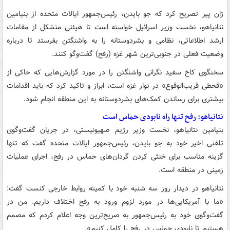
ژان پیر تصریح کرد که جو بایدن، رئیس‌جمهور ایالات متحده از بنیامین
نتانیاهو، نخست وزیر اسرائیل خواسته است تا هیئتی متشکل از مقامات
ارشد اطلاعاتی، نظامی و بشردوستانه را به واشنگتن بفرستد تا درباره
وضعیت فعلی در جنوبی‌ترین شهر غزه (رفح) گفت‌وگو کنند.
سخنگوی کاخ سفید نگرانی واشنگتن را در مورد گزارش‌هایی که حاکی از
«قحطی قریب‌الوقوع» در نوار غزه است، ابراز و تاکید کرد که باید اقدامات
بیشتری برای رساندن کمک‌های بشردوستانه به این منطقه انجام شود.
نتانیاهو: رفح تنها راه نابودی حماس است
بنیامین نتانیاهو، نخست وزیر رژیم صهیونیستی، در جریان گفت‌وگوی
تلفنی اخیر خود به جو بایدن، رئیس‌جمهور ایالات متحده گفت که تنها
گزینه مناسب برای خنثی کردن گردان‌های حماس در رفح، اجرای عملیات
زمینی در منطقه است.
نتانیاهو در دیدار روز سه شنبه خود با کمیته روابط خارجی کنست گفت:
«ما با آمریکایی‌ها در مورد لزوم ورود به رفح اختلاف داریم. من در
گفت‌وگوی خود به رئیس‌جمهور به صریح‌ترین وجه اعلام کردم که مصمم
هستیم تا نابودی حماس در رفح را کامل کنیم».