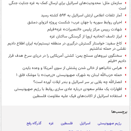
سازمان ملل: محدودیت‌های اسرائیل برای ارسال کمک به غزه جنایت جنگی
است
آمار تلفات اعلامی ارتش اسرائیل به ۵۹۴ کشته رسید
احیای روابط سوریه با جهان عرب؛ شکست پروژه انزوای دمشق
شهادت رییس مرکز پلیس «النصیرات» غزه+فیلم
ابراز تاسف اتحادیه اروپا از گرسنگی ساکنان غزه
کاخ سفید: خواستار گسترش درگیری در منطقه نیستیم/به ایران اطلاع دادیم
نقشی در حمله نداشتیم
سخنگوی نیروهای مسلح یمن: کشتی آمریکایی را در دریای سرخ هدف قرار
دادیم +فیلم
هراس نتانیاهو از خالی شدن پشتش از سوی آمریکا و وعده بایدن
حمله حزب‌الله لبنان به شهرک صهیونیستی «زرعیت» با موشک فلق ۱
انصارالله چه بلایی بر سر اسرائیل و بندر ایلات آورده است؟
اظهارات یک مقام سعودی درباره عادی سازی روابط با رژیم صهیونیستی
استفاده اسرائیل از اکانت‌های فیک علیه مقاومت فلسطین
برچسب‌ها
رژیم صهیونیستی
اسرائیل
فلسطین
غزه
گذرگاه رفح