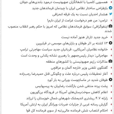
همسویی کلمبیا با اشغالگران صهیونیست درمورد بلندی‌های جولان
بازطراحی ساختار نظامی ایران با چیدمان فرماندهان جدید
هشدار احدیان نسبت به یک فرقه انحرافی
ترامپ: من هم درخواست غرامت از ایران دارم!
اینفوگرافی/ سوابق فرماندهان نظامی که امروز با حکم رهبر انقلاب منصوب
شدند
خرید جدید تارتار هنوز آماده نیست
۱۳ کشته بر اثر طوفان و باران‌های موسمی در فیلیپین
خانواده نظامیان آمریکایی، قربانیان جدید سیاست مهاجرتی ترامپ
مهاجرانی: دیدار رئیس‌جمهور با رهبری نشانه یکدلی و وحدت است
مذاکرات رژیم صهیونیستی با کشورهای منطقه
گفتگوی تلفنی وزیر خارجه آلمان و عراقچی
آغاز تحقیقات پلیس درباره علت و چگونگی قتل حمیدرضا رجب‌زاده
طوفان شدید در ماساچوست ویرانی به بار آورد
پشت پرده منتفی شدن بازگشت رضاییان به پرسپولیس
اعلام کاهش سوخت‌رسان‌های آمریکا در فرودگاه بن‌گوریون
زلزله ۴.۷ ریشتری اندیمشک شهرهای شمال خوزستان را لرزاند
گزارش رسانه غربی از جزئیات ضربات ویرانگر ایران به ارتش آمریکا
احکام انتصاب شش فرمانده عالی‌رتبه از سوی فرمانده کل قوا