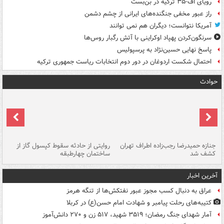
رویای اف-۳۵ ترکیه در بن‌بست
راز عبور مخفی جنگنده‌های ایرانی از چشم دشمن
آمریکا نتوانست؛ دیگران هم نمی توانند
سرنگون‌کردن پهپاد اوکراینی با آتش رگبار روس‌ها
پاسخ نهایی حسین‌نژاد به پرسپولیس
احتمال شکست اردوغان در دور دوم انتخابات ریاست جمهوری ترکیه
حوادث
جنازه حمیدرضا رجب‌زاده اطراف تهران
روایتی از حادثه سقوط کپسول گاز از
حم
کشف شد
ساختمان چهارطبقه
زاهدا
آخرین اخبار
عراق به دنبال کسب مجوز عبور نفتکش‌ها از تنگه هرمز
کتیبه‌های رحلت پیامبر و شهادت امام حسن(ع) در کربلا
آمار شهدای جنگ رمضان؛ ۳۵۱۹ شهید، ۵۱۷ زن و ۲۷۰ دانش‌آموز