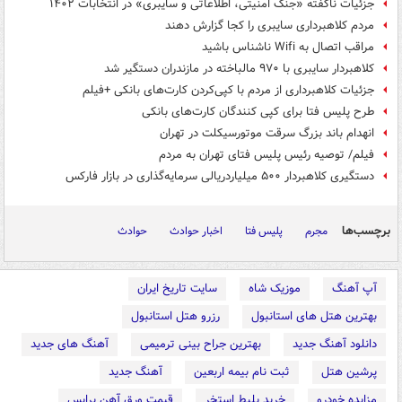
جزئیات ناگفته «جنگ امنیتی، اطلاعاتی و سایبری» در انتخابات ۱۴۰۲
مردم کلاهبرداری سایبری را کجا گزارش دهند
مراقب اتصال به Wifi ناشناس باشید
کلاهبردار سایبری با ۹۷۰ مالباخته در مازندران دستگیر شد
جزئیات کلاهبرداری از مردم با کپی‌کردن کارت‌های بانکی +فیلم
طرح پلیس فتا برای کپی کنندگان کارت‌های بانکی
انهدام باند بزرگ سرقت موتورسیکلت در تهران
فیلم/ توصیه رئیس پلیس فتای تهران به مردم
دستگیری کلاهبردار ۵۰۰ میلیاردریالی سرمایه‌گذاری در بازار فارکس
برچسب‌ها
مجرم
پلیس فتا
اخبار حوادث
حوادث
آپ آهنگ
موزیک شاه
سایت تاریخ ایران
بهترین هتل های استانبول
رزرو هتل استانبول
دانلود آهنگ جدید
بهترین جراح بینی ترمیمی
آهنگ های جدید
پرشین هتل
ثبت نام بیمه اربعین
آهنگ جدید
مزایده خودرو
خرید بلیط استخر
قیمت ورق آهن پرایس