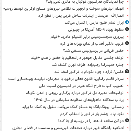
چرا نمایندگان فدراسیون فوتبال به مالزی نمی‌روند؟
انهدام انبارهای سوخت و تجهیزات نظامی نیروهای مسلح اوکراین توسط روسیه
انصارالله: عربستان اینترنت ساحل غربی یمن را قطع کرد
ایران تمام خلیج فارس را کنترل می‌کند!
سقوط پهپاد MQ-۹ آمریکا در جیبوتی
پیروزی منچسترسیتی برابر اتلتیکو مادرید +فیلم
غروب دلگیر آفتاب از نمای ویرانه‌های غزه
حضور قربانی در پرسپولیس منتفی شد؟
توقف چلسی مقابل جوهور دارالتعظیم با حضور زاهدی +فیلم
جنازه حمیدرضا رجب‌زاده اطراف تهران کشف شد
عکس/ قرارداد جواد نکونام با تراکتور امضا شد
سردار قاسم رضایی: قانون فعلی برخورد با مجرمان، نیازمند بهینه‌سازی است
تصویب کلیات طرح تنگه هرمز در کمیسیون امنیت ملی
توضیحات مدیرعامل تراکتور درباره برکناری ربیعی و آمدن نکونام
پرتاب سه‌گانه ماهواره‌های منظومه سلیمانی در سال ۱۴۰۵
زلنسکی: پیونگ‌یانگ به مسکو کمک می‌کند، سئول به کمک ما بیاید
نکونام: با چشم باز تراکتور را انتخاب کردم
طوفان سقف خانه‌ها را در روسیه از جا ‌کند!
اطلاعیه باشگاه خیبر درباره صفحات غیررسمی و منتسب در فضای مجازی