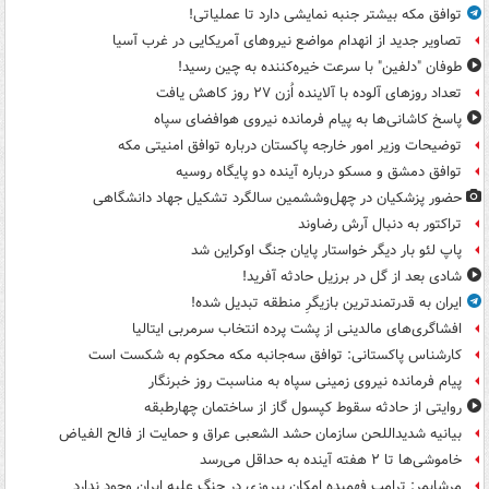
توافق مکه بیشتر جنبه نمایشی دارد تا عملیاتی!
تصاویر جدید از انهدام مواضع نیروهای آمریکایی در غرب آسیا
طوفان "دلفین" با سرعت خیره‌کننده به چین رسید!
تعداد روزهای آلوده با آلاینده اُزن ۲۷ روز کاهش یافت
پاسخ کاشانی‌ها به پیام فرمانده نیروی هوافضای سپاه
توضیحات وزیر امور خارجه پاکستان درباره توافق امنیتی مکه
توافق دمشق و مسکو درباره آینده دو پایگاه روسیه
حضور پزشکیان در چهل‌وششمین سالگرد تشکیل جهاد دانشگاهی
تراکتور به دنبال آرش رضاوند
پاپ لئو بار دیگر خواستار پایان جنگ اوکراین شد
شادی بعد از گل در برزیل حادثه آفرید!
ایران به قدرتمندترین بازیگرِ منطقه تبدیل شده!
افشاگری‌های مالدینی از پشت پرده انتخاب سرمربی ایتالیا
کارشناس پاکستانی: توافق سه‌جانبه مکه محکوم به شکست است
پیام فرمانده نیروی زمینی سپاه به مناسبت روز خبرنگار
روایتی از حادثه سقوط کپسول گاز از ساختمان چهارطبقه
بیانیه شدیداللحن سازمان حشد الشعبی عراق و حمایت از فالح الفیاض
خاموشی‌ها تا ۲ هفته آینده به حداقل می‌رسد
مرشایمر: ترامپ فهمیده امکان پیروزی در جنگ علیه ایران وجود ندارد