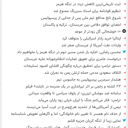
ثبت تاریخی‌ترین کاهش تردد در تنگه هرمز
تنظیم قولنامه برای اسناد سبزرنگ ممنوع شد
شروع تلخ مدافع تیم ملی پس از جدایی از پرسپولیس
امضای توافق دفاعی بین عربستان، ترکیه و پاکستان
۱۰ خوشحالی گل زودتر از موعد
ایتالیا خرید رادار اسرائیلی را متوقف کرد
واردات نفت آمریکا از عربستان صفر شد
محسن رضایی: اجازه باز شدن مسیر دوم در تنگه هرمز را نخواهیم داد
درخواست عامری برای تعویق عملیات انتقام‌جویانه علیه عربستان
دستور ترامپ برای تحقیق درباره چگونگی افشای کمبود تسلیحات
ائتلاف سعودی مدعی حمله ارتش یمن به نجران شد
هشدار سرمربی پرسپولیس به جاسوس تیم
۲۲ کشته و زخمی بر اثر تیراندازی در یک مدرسه در تایلند+ فیلم
سامانه ضد موشکی لیزری؛ از بلوف سیاسی تا واقعیت میدانی
ترامپ: فکر می‌کنم جنگ با ایران خیلی زود پایان می‌یابد
نیمی از آمریکایی‌ها از تشدید هرج‌ومرج در غرب آسیا می‌ترسند
از حذف نام همسر تا تغییر نام خانوادگی؛ اما و اگرهای تعویض شناسنامه
نمایی زیبا از تنگه کریان جزیره قشم
رکوردشکنی پیش‌فروش جدیدترین گوشی‌های تاشوی سامسونگ