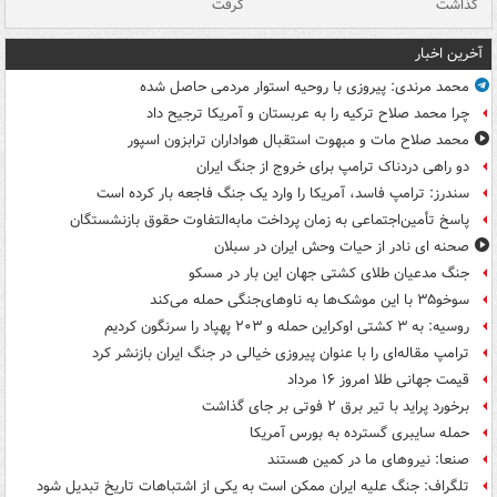
گذاشت
گرفت
جس
آخرین اخبار
محمد مرندی: پیروزی با روحیه استوار مردمی حاصل شده
چرا محمد صلاح ترکیه را به عربستان و آمریکا ترجیح داد
محمد صلاح مات و مبهوت استقبال هواداران ترابزون اسپور
دو راهی دردناک ترامپ برای خروج از جنگ ایران
سندرز: ترامپ فاسد، آمریکا را وارد یک جنگ فاجعه بار کرده است
پاسخ تأمین‌اجتماعی به زمان پرداخت مابه‌التفاوت حقوق بازنشستگان
صحنه ای نادر از حیات وحش ایران در سبلان
جنگ مدعیان طلای کشتی جهان این بار در مسکو
سوخو۳۵ با این موشک‌ها به ناوهای‌جنگی حمله می‌کند
روسیه: به ۳ کشتی اوکراین حمله و ۲۰۳ پهپاد را سرنگون کردیم
ترامپ مقاله‌ای را با عنوان پیروزی خیالی در جنگ ایران بازنشر کرد
قیمت جهانی طلا امروز ۱۶ مرداد
برخورد پراید با تیر برق ۲ فوتی بر جای گذاشت
حمله سایبری گسترده به بورس آمریکا
صنعا: نیروهای ما در کمین‌ هستند
تلگراف: جنگ علیه ایران ممکن است به یکی از اشتباهات تاریخ تبدیل شود