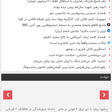
رقم فسخ قرارداد رضاییان با استقلال فقط ۱۰۰میلیون تومان!
آنچه رهبر شهید سال‌ها پیش دیده بودند
هشدار سرمربی پرسپولیس به جاسوس تیم
نیویورک تایمز فاش کرد: کارگروه ویژه سیا برای تفرقه افکنی در کوبا
پاسخ قاطع ملیحه محمدی به نسخه تسلیم‌طلبی روی آنتن BBC
ایران را تست نکنید! جاده‌ی خشم ایران!
هشدار افسر ارشد آمریکایی به کاخ سفید +فیلم
ایالات متحده واقعاً یک «ببر کاغذی» است!
دستگیری قاتل فراری در نوشهر
این دیپلماسی نمایشی، شکست خورده است
ترامپ: فکر می‌کنم جنگ با ایران خیلی زود پایان می‌یابد
رکوردشکنی پیش‌فروش جدیدترین گوشی‌های تاشوی سامسونگ
حوادث
برخورد پراید با تیر برق ۲ فوتی بر جای
حادثه غرق‌شدگی در طاقانک ۲ قربانی
پد