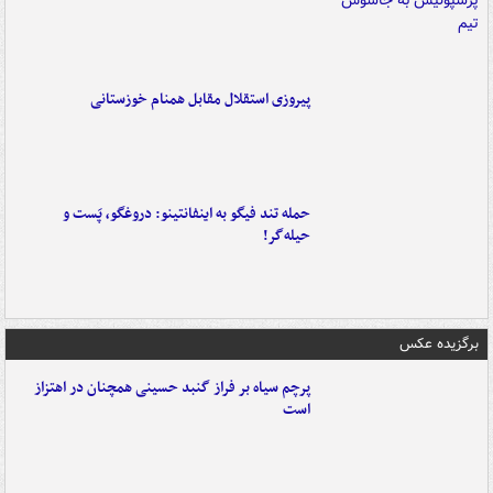
پیروزی استقلال مقابل همنام خوزستانی
حمله تند فیگو به اینفانتینو: دروغگو، پَست‌ و
حیله‌گر!
برگزیده عکس
پرچم سیاه بر فراز گنبد حسینی همچنان در اهتزاز
است