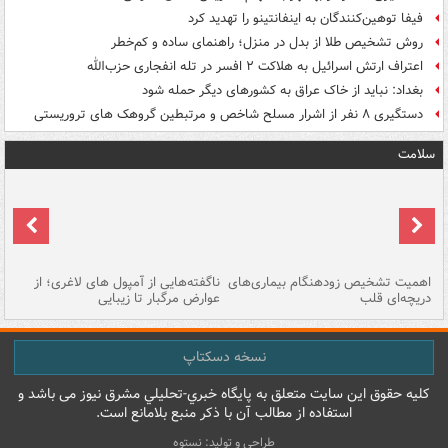
فیفا توهین‌کنندگان به اینفانتینو را تهدید کرد
روش تشخیص طلا از بدل در منزل؛ راهنمای ساده و کم‌خطر
اعتراف ارتش اسرائیل به هلاکت ۲ افسر در تله انفجاری حزب‌الله
بغداد: نباید از خاک عراق به کشورهای دیگر حمله شود
دستگیری ۸ نفر از اشرار مسلح شاخص و مرتبطین گروهک های تروریستی
سلامت
اهمیت تشخیص زودهنگام بیماری‌های
ناگفته‌هایی از آمپول های لاغری؛ از
دریچه‌ای قلب
عوارض مرگبار تا زیبایی
تا
نسخه دسکتاپ
کليه حقوق اين سايت متعلق به پایگاه خبري-تحليلي مشرق نيوز می باشد و
استفاده از مطالب آن با ذکر منبع بلامانع است.
طراحی و تولید: نستوه