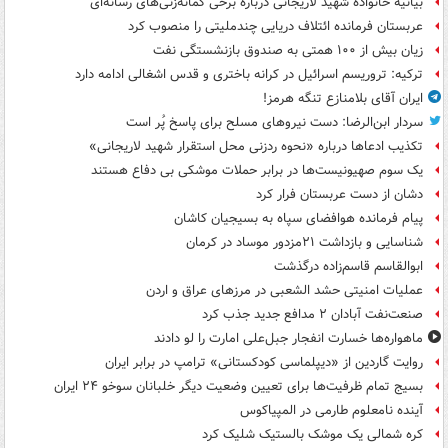
بیانیه خانواده شهید لاریجانی درباره برخی گمانه‌زنی‌های رسانه‌ای
عربستان فرمانده ائتلاف دریایی چندملیتی را منصوب کرد
زیان بیش از ۱۰۰ همتی به صندوق‌ بازنشستگی نفت
ترکیه: تروریسم اسرائیل در کرانه باختری و قدس اشغالی ادامه دارد
ایران آقای بلامنازع تنگه هرمز!
سردار ابن‌الرضا: دست نیروهای مسلح برای پاسخ پُر است
تکذیب ادعاها درباره «نحوه ردزنی محل استقرار شهید لاریجانی»
یک‌ سوم صهیونیست‌ها در برابر حملات موشکی بی دفاع هستند
دشان از دست عربستان فرار کرد
پیام فرمانده هوافضای سپاه به بسیجیان کاشان
شناسایی و بازداشت ۲۱مزدور موساد در کرمان
ابوالقاسم قاسم‌زاده درگذشت
عملیات امنیتی حشد الشعبی در مرزهای عراق و اردن
صنعت‌نفت آبادان ۲ مدافع جدید جذب کرد
ماهواره‌ها خسارت انفجار جبل‌علی امارت را لو دادند
روایت گاردین از «دیپلماسی کودکستانی» ترامپ در برابر ایران
بسیج تمام ظرفیت‌ها برای تعیین وضعیت دیگر خلبانان سوخو ۲۴ ایران
آینده نامعلوم طارمی در المپیاکوس
کره شمالی یک موشک بالستیک شلیک کرد