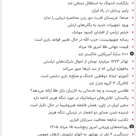
بازگشت اندونگ به استقلال منتفی شد
پاییز پرباران در راه ایران
صنعا: عربستان قدرت دور زدن محاصره دریایی را ندارد
ورود تجهیزات جدید به یگان‌های ارتش
خشم ترامپ از افشای کمبود موشک
رسانه صهیونیست: حزب الله در حال تغییر قواعد بازی است
قیمت جهانی طلا امروز ۱۵ مرداد
۸۰۰ سازۀ آمریکایی خاکستر شد
تهاتر ۱۶۷۳ میلیارد تومان از اموال شرکت‌های تراستی
ماهواره ایرانی که از سد ابرها عبور می‌کند
آجورلو: ایجاد دوقطبی «جنگ و صلح‌» بازی دشمن است
کالابرگ ۳ گروه شارژ شد
طلاسی چیست و چه خدماتی به کاربران بازار طلا ارائه می‌دهد؟
پاکستان: تلاش‌های دیپلماتیک در مورد تنگه هرمز ادامه دارد
سفیر ایران در ژاپن: همان فاجعه هیروشیما در حال تکرار است
شنیده شدن صدای دو انفجار در نزدیکی تنگه هرمز
تکذیب شایعه معافیت سربازان فراری
روزنامه‌های ورزشی امروز پنج‌شنبه ۱۵ مرداد ۱۴۰۵
دستگیری ۶ نفر در بهشهر به اتهام تشویش اذهان عمومی