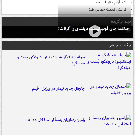
رشد آرام دلار ادامه دارد
افزایش قیمت جهانی طلا
فیلم برگزیده
صاعقه جان فوتبالیست تایلندی را گرفت!
برگزیده ورزشی
حمله تند فیگو به اینفانتینو: دروغگو، پَست‌ و
حیله‌گر!
جنجال جدید نیمار در برزیل +فیلم
رامین رضاییان رسماً از استقلال جدا شد