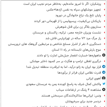
پزشکیان: اگر تا امروز مانده‌ایم، به‌خاطر مردم نجیب ایران است
تجهیز موشکهای سپاه به نفس اژدها+عکس
پایان تلخ یک نزاع خانوادگی در دورود
بازیکنان بی‌کیفیت، پرسپولیس را از قهرمانی دور کردند
سناریوی بلاگر زن برای قتل شوهرش
نشست وزیران خارجه مصر، ترکیه، پاکستان و عربستان
راز مرگ مرد ۷۲ ساله در تهرانپارس فاش شد
دستگیری ۸ نفر از اشرار مسلح شاخص و مرتبطین گروهک های تروریستی
موج بارش‌های تابستانه در راه ۱۱ استان
ماهواره‌ها خسارت انفجار جبل‌علی امارت را لو دادند
درگیری لفظی ترامپ و هگزث بر سر کمبود ذخایر موشکی
قرار بود ایران به زانو درآید، اما به ابرقدرت منطقه تبدیل شد!
قدرت نظامی ایران فراتر از برآوردها
آهوی ایرانی
واکنش کمال شرف به پاسخ کوبنده یمن به عربستان سعودی
مشاهده ۴ پلنگ در ارتفاعات میناب
ونس: ایرانی‌ها مذاکره‌کنندگان سرسختی هستند
دردسر جدید برای سرخپوشان