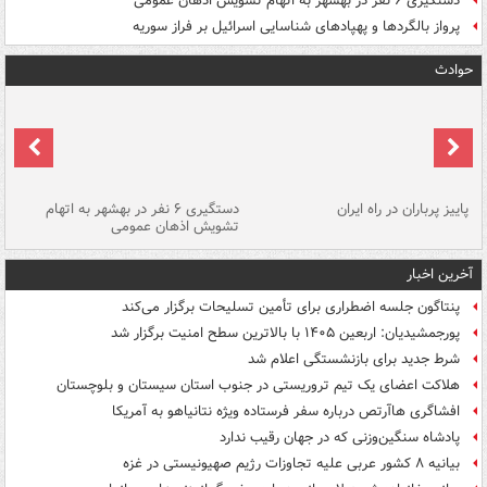
دستگیری ۶ نفر در بهشهر به اتهام تشویش اذهان عمومی
پرواز بالگردها و پهپادهای شناسایی اسرائیل بر فراز سوریه
حوادث
ن
پاییز پرباران در راه ایران
دستگیری ۶ نفر در بهشهر به اتهام
تشویش اذهان عمومی
اس
آخرین اخبار
پنتاگون جلسه اضطراری برای تأمین تسلیحات برگزار می‌کند
پورجمشیدیان: اربعین ۱۴۰۵ با بالاترین سطح امنیت برگزار شد
شرط جدید برای بازنشستگی اعلام شد
هلاکت اعضای یک تیم تروریستی در جنوب استان سیستان و بلوچستان
افشاگری هاآرتص درباره سفر فرستاده ویژه نتانیاهو به آمریکا
پادشاه سنگین‌وزنی که در جهان رقیب ندارد
بیانیه ۸ کشور عربی علیه تجاوزات رژیم صهیونیستی در غزه