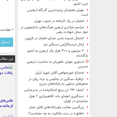
غرب کشور
مهران همچنان پرترددترین گذرگاه اربعینی
است
انفجار در یک کارخانه در جنوب تهران
مراسم عزاداری اربعینِ هیأت‌های دانشجویی در
*
لطفا عدد م
جوار محل شهادت رهبر
احتمال شنیده شدن صدای انفجار در قزوین
اراذل اینستاگرامی دستگیر شد
۲ میلیون و ۳۰۰ هزار زائر اربعین به کشور
بازگشتند
این مطالب
استوری مهران غفوریان به مناسبت اربعین
حسینی
اجتماع خون‌خواهی آقای شهید ایران
ترافیک سنگین در چالوس و تردد روان در
محورهای منتهی به پایانه‌های مرزی
کشف ۱۹۲ تن برنج احتکارشده در بندرعباس
دستگیری اعضای باند کلاهبرداری ۲ هزار
عکس‌های د
میلیاردی در تهران
فرمانده‌ 
بزرگترین معایب پاوربانک‌های قابل حمل
«طلق» در سند مالکیت به چه معناست؟