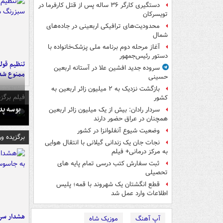
دستگیری کارگر ۳۶ ساله پس از قتل کارفرما در
تویسرکان
محدودیت‌های ترافیکی اربعینی در جاده‌های
شمال‌
آغاز مرحله دوم برنامه ملی پزشک‌خانواده با
دستور رئیس‌جمهور
تنظیم قولن
سروده جدید افشین علا در آستانه اربعین
ممنوع شد
حسینی
بازگشت نزدیک به ۲ میلیون زائر اربعین به
فیلم برگزی
کشور
بوسه‌ پ
سردار رادان: بیش از یک میلیون زائر اربعین
همچنان در عراق حضور دارند
وضعیت شیوع آنفلوانزا در کشور
برگزیده و
نجات جان یک زندانی گیلانی با انتقال هوایی
به مرکز درمانی+ فیلم
ثبت سفارش کتب درسی تمام پایه های
تحصیلی
قطع انگشتان یک شهروند با قمه؛ پلیس
اطلاعات وارد عمل شد
هشدار سرم
آپ آهنگ
موزیک شاه