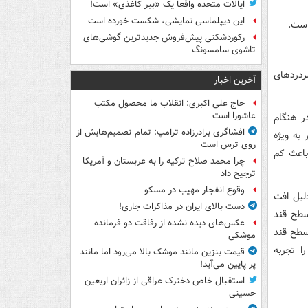
ایالات متحده واقعاً یک «ببر کاغذی» است!
این دیپلماسی نمایشی، شکست خورده است
است.
رکوردشکنی پیش‌فروش جدیدترین گوشی‌های
تاشوی سامسونگ
ردردهای
آخرین اخبار
حاج علی اکبری: انقلاب ما محصول مکتب
عاشورا است
ر هنگام
افشاگری برادرزاده ترامپ: تمام تصمیم‌هایش از
به ویژه
روی ترس است
باعث کم
چرا محمد صلاح ترکیه را به عربستان و آمریکا
ترجیح داد
وقوع انفجار مهیب در مسکو
لیل افت
دست بالای ایران در مذاکرات جاری!
سطح قند
عکس‌های دیده نشده از رفاقت دو فرمانده‌
 سطح قند
موشکی
ا تجربه
قیمت بنزین مانند موشک بالا می‌رود اما مانند
پر پایین می‌آید!
استقبال خاص دخترک عراقی از زائران اربعین
حسینی