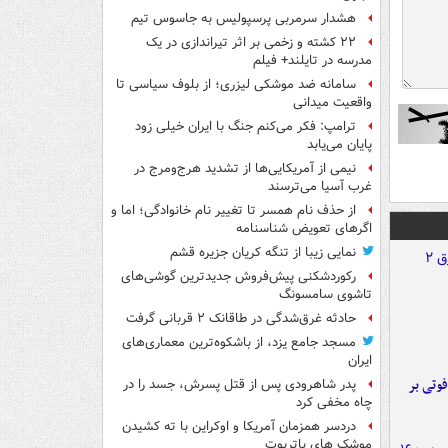
هشدار سرمربی پرسپولیس به جاسوس تیم
۲۲ کشته و زخمی بر اثر تیراندازی در یک
مدرسه در تایلند+ فیلم
سامانه ضد موشکی لیزری؛ از بلوف سیاسی تا
واقعیت میدانی
ترامپ: فکر می‌کنم جنگ با ایران خیلی زود
پایان می‌یابد
نیمی از آمریکایی‌ها از تشدید هرج‌ومرج در
غرب آسیا می‌ترسند
از حذف نام همسر تا تغییر نام خانوادگی؛ اما و
اگرهای تعویض شناسنامه
نمایی زیبا از تنگه کریان جزیره قشم
رکوردشکنی پیش‌فروش جدیدترین گوشی‌های
تاشوی سامسونگ
حادثه غرق‌شدگی در طاقانک ۲ قربانی گرفت
مسجد جامع یزد، از باشکوه‌ترین معماری‌های
ایران
ورد پراید با تیر برق ۲ فوتی بر
پدر شاهرودی پس از قتل پسرش، جسد را در
چاه مخفی کرد
دردسر همزمان آمریکا و اوکراین با ته کشیدن
موشک های پاتریوت