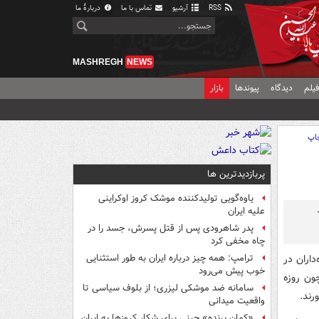
RSS
آرشیو
تماس با ما
دربارهٔ ما
MASHREGH
NEWS
یلم
دیدگاه
پیوندها
بازار
اپ
پربازدیدترین ها
یاوه‌گویی تولیدکننده موشک کروز اوکراینی
علیه ایران
پدر شاهرودی پس از قتل پسرش، جسد را در
چاه مخفی کرد
داران در
ترامپ: همه چیز درباره ایران به طور استثنایی
خوب پیش می‌رود
چون روزه
سامانه ضد موشکی لیزری؛ از بلوف سیاسی تا
رند.
واقعیت میدانی
«کمانِ پرنده» چینی برای شکار کروزها به ایران