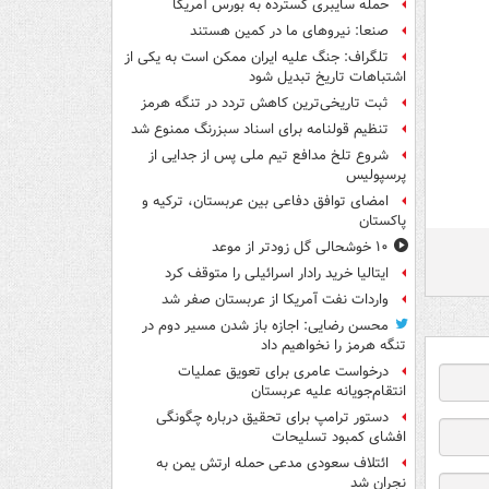
حمله سایبری گسترده به بورس آمریکا
صنعا: نیروهای ما در کمین‌ هستند
تلگراف: جنگ علیه ایران ممکن است به یکی از
اشتباهات تاریخ تبدیل شود
ثبت تاریخی‌ترین کاهش تردد در تنگه هرمز
تنظیم قولنامه برای اسناد سبزرنگ ممنوع شد
شروع تلخ مدافع تیم ملی پس از جدایی از
پرسپولیس
امضای توافق دفاعی بین عربستان، ترکیه و
پاکستان
۱۰ خوشحالی گل زودتر از موعد
ایتالیا خرید رادار اسرائیلی را متوقف کرد
واردات نفت آمریکا از عربستان صفر شد
محسن رضایی: اجازه باز شدن مسیر دوم در
تنگه هرمز را نخواهیم داد
درخواست عامری برای تعویق عملیات
انتقام‌جویانه علیه عربستان
دستور ترامپ برای تحقیق درباره چگونگی
افشای کمبود تسلیحات
ائتلاف سعودی مدعی حمله ارتش یمن به
نجران شد