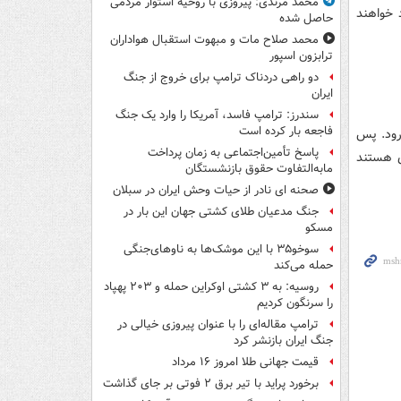
محمد مرندی: پیروزی با روحیه استوار مردمی
 خواهند
حاصل شده
محمد صلاح مات و مبهوت استقبال هواداران
ترابزون اسپور
دو راهی دردناک ترامپ برای خروج از جنگ
ایران
سندرز: ترامپ فاسد، آمریکا را وارد یک جنگ
فاجعه بار کرده است
‌رود. پس
پاسخ تأمین‌اجتماعی به زمان پرداخت
ی هستند
مابه‌التفاوت حقوق بازنشستگان
صحنه ای نادر از حیات وحش ایران در سبلان
جنگ مدعیان طلای کشتی جهان این بار در
مسکو
سوخو۳۵ با این موشک‌ها به ناوهای‌جنگی
حمله می‌کند
روسیه: به ۳ کشتی اوکراین حمله و ۲۰۳ پهپاد
را سرنگون کردیم
ترامپ مقاله‌ای را با عنوان پیروزی خیالی در
جنگ ایران بازنشر کرد
قیمت جهانی طلا امروز ۱۶ مرداد
برخورد پراید با تیر برق ۲ فوتی بر جای گذاشت