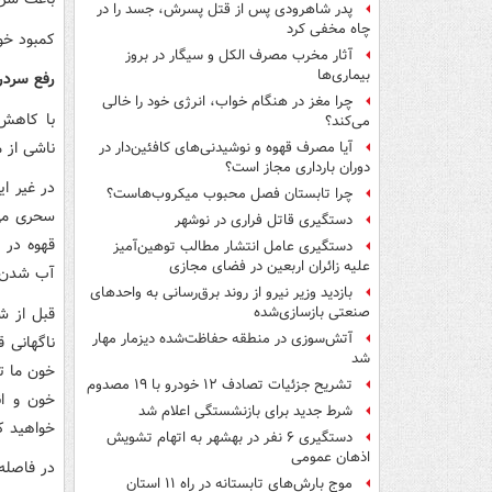
پدر شاهرودی پس از قتل پسرش، جسد را در
چاه مخفی کرد
کمبود خو
آثار مخرب مصرف الکل و سیگار در بروز
بیماری‌ها
رفع سردر
چرا مغز در هنگام خواب، انرژی خود را خالی
با کاهش 
می‌کند؟
ناشی از م
آیا مصرف قهوه و نوشیدنی‌های کافئین‌دار در
دوران بارداری مجاز است؟
در غیر ا
چرا تابستان فصل محبوب میکروب‌هاست؟
سحری می‌
دستگیری قاتل فراری در نوشهر
قهوه در 
دستگیری عامل انتشار مطالب توهین‌آمیز
علیه زائران اربعین در فضای مجازی
آب شدن م
بازدید وزیر نیرو از روند برق‌رسانی به واحدهای
قبل از ش
صنعتی بازسازی‌شده
آتش‌سوزی در منطقه حفاظت‌شده دیزمار مهار
ناگهانی 
شد
خون ما تأ
تشریح جزئیات تصادف ۱۲ خودرو با ۱۹ مصدوم
خون و ان
شرط جدید برای بازنشستگی اعلام شد
خواهید ک
دستگیری ۶ نفر در بهشهر به اتهام تشویش
اذهان عمومی
در فاصله
موج بارش‌های تابستانه در راه ۱۱ استان