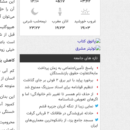
این مشکل
۱۲:۱۰
۰۵:۱۷
۰۳:۴۲
آن را حل
می‌توان آ
غروب خورشید
اذان مغرب
نیمه‌شب شرعی
هیپوگلیس
۲۳:۲۲
۱۹:۲۳
۱۹:۰۳
قبل از ش
است باعث
خیلی زود
تازه های جامعه
کاهش یا 
پاسخ تأمین‌اجتماعی به زمان پرداخت
کم آبی ب
مابه‌التفاوت حقوق بازنشستگان
انسان از
برخورد پراید با تیر برق ۲ فوتی بر جای گذاشت
متوجه کم
تنظیم قولنامه برای اسناد سبزرنگ ممنوع شد
از حذف نام همسر تا تغییر نام خانوادگی؛ اما و
این بدان
اگرهای تعویض شناسنامه
کمبود آب
نمایی زیبا از تنگه کریان جزیره قشم
خستگی می‌
حادثه غرق‌شدگی در طاقانک ۲ قربانی گرفت
مسجد جامع یزد، از باشکوه‌ترین معماری‌های
محرومیت 
ایران
باعث سرد