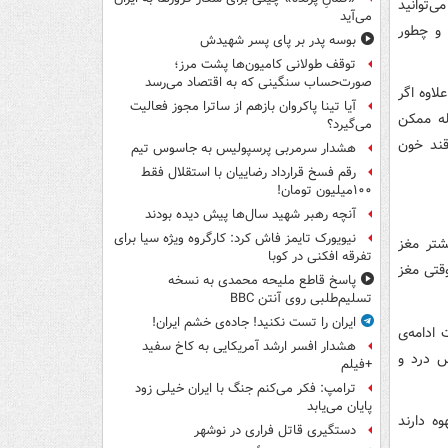
‌توانید
می‌آید
 و چطور
بوسه‌ پدر بر پای پسر شهیدش
توقف طولانی کامیون‌ها پشت مرز؛
صورت‌حساب سنگینی که به اقتصاد می‌رسد
اوه اگر
آیا تینا پاکروان بازهم از ساترا مجوز فعالیت
له ممکن
می‌گیرد؟
قند خون
هشدار سرمربی پرسپولیس به جاسوس تیم
رقم فسخ قرارداد رضاییان با استقلال فقط
۱۰۰میلیون تومان!
آنچه رهبر شهید سال‌ها پیش دیده بودند
نیویورک تایمز فاش کرد: کارگروه ویژه سیا برای
شتر مغز
تفرقه افکنی در کوبا
قتی مغز
پاسخ قاطع ملیحه محمدی به نسخه
تسلیم‌طلبی روی آنتن BBC
ایران را تست نکنید! جاده‌ی خشم ایران!
ادامه‌ی
هشدار افسر ارشد آمریکایی به کاخ سفید
س درد و
+فیلم
ترامپ: فکر می‌کنم جنگ با ایران خیلی زود
پایان می‌یابد
ه دارند
دستگیری قاتل فراری در نوشهر