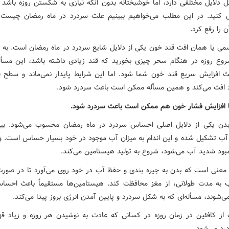
 دلایل مختلفی دارد، اما خوشبختانه بدون آنکه نیازی به شکستن روزه باشد می
 کنید. در این مطلب می‌خواهیم ببینیم علت سردرد در ماه رمضان چیست
ن را رفع کرد.
می یا همان افت قند خون یکی از دلایل شایع سردرد در ماه رمضان است. به عل
روع روزه در هنگام سحر چیزی بخورید که قند زیادی داشته باشد، این مسأ
 افزایش سریع قند خون شما شود. اما این شرایط پایدار نمی‌ماند و سطح 
 افت می‌کند و همین مسأله ممکن است باعث سردرد شود.
افزایش فشار خون هم ممکن است باعث سردرد شود.
دن یکی از دلایل اصلی احساس سردرد در ماه رمضان محسوب می‌شود. بی
 آب تشکیل شده و این اندام به میزان آب موجود در خود بسیار حساس است. و
بود شدید آب می‌شود، شروع به تولید هیستامین می‌کند.
 معنی است که بدن به جیره بندی و حفظ آب در خود روی می‌آورد تا در صورت 
 به مدت طولانی، از مغز محافظت کند. هیستامین‌ها مستقیماً باعث احسا
شوند، مسأله‌ای که به شکل سردرد و پایین آمدن انرژی بروز پیدا می‌کند.
از کافئین در زمان روزه در کسانی که عادت به نوشیدن هر روزه و زیاد قهو
رد می‌شود.