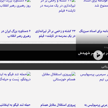
امه برای اسناد سبزرنگ
۲۲ کشته و زخمی بر اثر تیراندازی
در یک مدرسه در تایلند+ فیلم
رهبری رهبر انقلاب
ده
در بر پای پسر شهیدش
رزشی
ربی پرسپولیس به
پیروزی استقلال مقابل همنام
حمله تند فیگو به اینفانتین