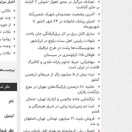
اخبار مرتب
تصادف مرگبار در محور اهواز–شوش ۲ کشته
بر جای گذاشت
نکاتی م
آخرین وضعیت مصدومان شهرک شمس‌آباد
چند تو
اجرای پزشک خانواده در ۶۴ شهر کشور تا
از خورد
شهریورماه
نکات تغ
سارق کابل برق بر اثر برق‌گرفتگی جان باخت
زولبیا 
شهادت پلیس اهل سنت بلوچ در ایرانشهر
وعده س
موتورسیکلت‌ها پشت درِ طرح ترافیک
نکات روز
طوفان ۱۱۵ کیلومتری در سیستان
مهاجرانی: شرط تداوم یارانه نقدی و کالابرگ
اقامت در ایران است
برچسب‌ها
تردد بیش از ۵ میلیون زائر از مرزهای اربعینی
کشور
نظر شم
تخلیه ۸۰ درصدی پارکینگ‌های مهران در موج
بازگشت زائران
بازگشایی جاده چالوس و آزادراه تهران–شمال
نام
ثبت دو زمین‌لرزه پیاپی در شرق هرمزگان و
قشم
ایمیل
فروش بلیت ۲۱ میلیون تومانی تهران_اصفهان
رد شد
نظر شما 
اتصال ریلی کرمانشاه به بغداد افق تازه‌ای برای