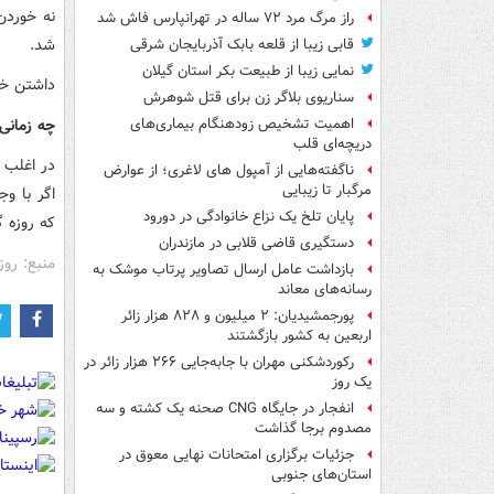
نه خوردن
راز مرگ مرد ۷۲ ساله در تهرانپارس فاش شد
شد.
قابی زیبا از قلعه بابک آذربایجان شرقی
نمایی زیبا از طبیعت بکر استان گیلان
داشتن خوا
سناریوی بلاگر زن برای قتل شوهرش
چه زمانی 
اهمیت تشخیص زودهنگام بیماری‌های
دریچه‌ای قلب
در اغلب م
ناگفته‌هایی از آمپول های لاغری؛ از عوارض
مرگبار تا زیبایی
اگر با و
پایان تلخ یک نزاع خانوادگی در دورود
که روزه گ
دستگیری قاضی قلابی در مازندران
منبع: روزی
بازداشت عامل ارسال تصاویر پرتاب موشک به
رسانه‌های معاند
پورجمشیدیان: ۲ میلیون و ۸۲۸ هزار زائر
اربعین به کشور بازگشتند
رکوردشکنی مهران با جابه‌جایی ۲۶۶ هزار زائر در
یک روز
انفجار در جایگاه CNG صحنه یک کشته و سه
مصدوم برجا گذاشت
جزئیات برگزاری امتحانات نهایی معوق در
استان‌های جنوبی