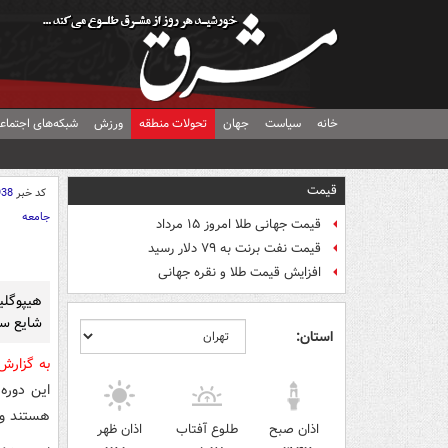
خانه
سیاست
جهان
تحولات منطقه
ورزش
شبکه‌های اجتماع
قیمت
کد خبر
938
جامعه
قیمت جهانی طلا امروز ۱۵ مرداد
قیمت نفت برنت به ۷۹ دلار رسید
افزایش قیمت طلا و نقره جهانی
هیپوگلی
شایع سر
استان:
به گزار
این دوره 
هستند و ه
اذان صبح
طلوع آفتاب
اذان ظهر