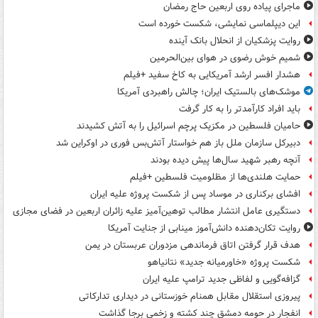
ماجرای پیاده روی اربعین حاج رمضان
این دیپلماسی نمایشی، شکست خورده است
روایت پزشکیان از انحلال بانک آینده
شمیم خوش رضوی در هوای بین‌الحرمین
هشدار افسر ارشد آمریکایی به کاخ سفید +فیلم
موشک‌های بالستیک ایران؛ چالش راهبردی آمریکا
باید افراد کارآمدتر را به کار گرفت
حامیان فلسطین در مکزیک پرچم اسرائیل را به آتش کشیدند
دبیرکل سازمان ملل باز هم خواستار آتش‌بس فوری در اوکراین شد
آنچه رهبر شهید سال‌ها پیش دیده بودند
حمایت هلندی‌ها از مظلومیت فلسطین +فیلم
افشای برکناری در موساد پس از شکست پروژه علیه ایران
دستگیری عامل انتشار مطالب توهین‌آمیز علیه زائران اربعین در فضای مجازی
روایت تکان‌دهنده دانش‌آموز مینابی از جنایت آمریکا
هدف قرار گرفتن اتاق‌ فرماندهی مزدوران عربستان در یمن
شکست پروژه «خاورمیانه جدید» نتانیاهو
گزافه‌گویی و لفاظی جدید ترامپ علیه ایران
پیروزی استقلال مقابل همنام خوزستانی در دیداری تدارکاتی
انفجار در حومه دمشق چند کشته و زخمی برجا گذاشت