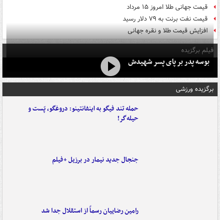
قیمت جهانی طلا امروز ۱۵ مرداد
قیمت نفت برنت به ۷۹ دلار رسید
افزایش قیمت طلا و نقره جهانی
فیلم برگزیده
بوسه‌ پدر بر پای پسر شهیدش
برگزیده ورزشی
حمله تند فیگو به اینفانتینو: دروغگو، پَست‌ و
حیله‌گر!
جنجال جدید نیمار در برزیل +فیلم
رامین رضاییان رسماً از استقلال جدا شد