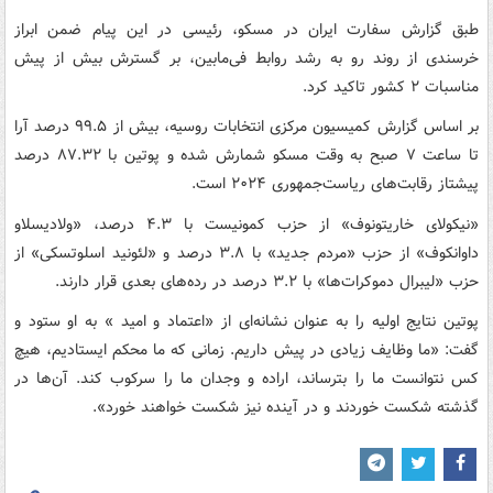
طبق گزارش سفارت ایران در مسکو، رئیسی در این پیام ضمن ابراز
خرسندی از روند رو به رشد روابط فی‌مابین، بر گسترش بیش از پیش
مناسبات ۲ کشور تاکید کرد.
بر اساس گزارش کمیسیون مرکزی انتخابات روسیه، بیش از ۹۹.۵ درصد آرا
تا ساعت ۷ صبح به وقت مسکو شمارش شده و پوتین با ۸۷.۳۲ درصد
پیشتاز رقابت‌های ریاست‌جمهوری ۲۰۲۴ است.
«نیکولای خاریتونوف» از حزب کمونیست با ۴.۳ درصد، «ولادیسلاو
داوانکوف» از حزب «مردم جدید» با ۳.۸ درصد و «لئونید اسلوتسکی» از
حزب «لیبرال دموکرات‌ها» با ۳.۲ درصد در رده‌های بعدی قرار دارند.
پوتین نتایج اولیه را به عنوان نشانه‌ای از «اعتماد و امید » به او ستود و
گفت: «ما وظایف زیادی در پیش داریم. زمانی که ما محکم ایستادیم، هیچ
کس نتوانست ما را بترساند، اراده و وجدان ما را سرکوب کند. آن‌ها در
گذشته شکست خوردند و در آینده نیز شکست خواهند خورد».