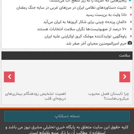
زنجیرهایی که آمریکا را به زیر سطح آب می‌کشند!
تثبیت دستاوردهای نظامی ایران در مرزهای غربی در سایه جنگ رمضان
دانا وایت به بن‌بست رسید
«کمانِ پرنده» چینی برای شکار کروزها به ایران می‌آید
۷۰ درصد از صهیونیست‌ها نگران سلامت انتخابات هستند
یاوه‌گویی تولیدکننده موشک کروز اوکراینی علیه ایران
حرم امیرالمومنین محیای آخر صفر شد
سلامت
ی
چرا تابستان فصل محبوب
اهمیت تشخیص زودهنگام بیماری‌های
نا
میکروب‌هاست؟
دریچه‌ای قلب
عو
نسخه دسکتاپ
کليه حقوق اين سايت متعلق به پایگاه خبري-تحليلي مشرق نيوز می باشد و
استفاده از مطالب آن با ذکر منبع بلامانع است.