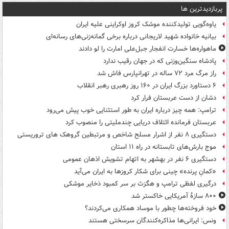
پربازدیدترین ها
یاوه‌گویی تولیدکننده موشک کروز اوکراینی علیه ایران
بیانیه خانواده شهید لاریجانی درباره برخی گمانه‌زنی‌های رسانه‌ای
ماهواره‌ها خسارت انفجار جبل‌علی امارت را لو دادند
پادشاه سنگین‌وزنی که در جهان رقیب ندارد
راز مرگ مرد ۷۲ ساله در تهرانپارس فاش شد
۶ دستاورد بزرگ ایران در ۱۶۰ روز رهبری رهبر انقلاب
دشان از دست عربستان فرار کرد
ترامپ: همه چیز درباره ایران به طور استثنایی خوب پیش می‌رود
عربستان فرمانده ائتلاف دریایی چندملیتی را منصوب کرد
دستگیری ۸ نفر از اشرار مسلح شاخص و مرتبطین گروهک های تروریستی
موج بارش‌های تابستانه در راه ۱۱ استان
دستگیری ۶ نفر در بهشهر به اتهام تشویش اذهان عمومی
«کمانِ پرنده» چینی برای شکار کروزها به ایران می‌آید
درگیری لفظی ترامپ و هگزث بر سر کمبود ذخایر موشکی
۸۰۰ سازۀ آمریکایی خاکستر شد
خود فروخته‌ها چطور با موساد همکاری می‌کردند؟
ونس: ایرانی‌ها مذاکره‌کنندگان سرسختی هستند