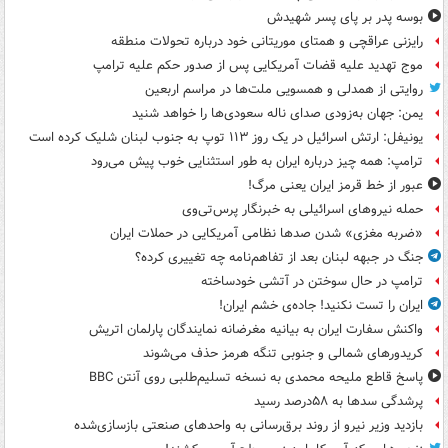
بوسه‌ پدر بر پای پسر شهیدش
رایزنی عراقچی و همتای موریتانی خود درباره تحولات منطقه
موج تهدید علیه قضات آمریکایی پس از صدور حکم علیه ترامپ
روایتی از همدلی و همسویی ملت‌ها در مراسم اربعین
یمن: جهان به‌زودی صدای ناله سعودی‌ها را خواهد شنید
یونیفل: ارتش اسرائیل در یک روز ۱۱۳ توپ به جنوب لبنان شلیک کرده است
ترامپ: همه چیز درباره ایران به طور استثنایی خوب پیش می‌رود
عبور از خط قرمز ایران یعنی مرگ!
حمله نیروهای اسرائیلی به خبرنگار پرس‌تی‌وی
«ضربه مغزی» شدن صدها نظامی آمریکایی در حملات ایران
جنگ در جبهه لبنان بعد از تفاهم‌نامه چه تغییری کرده؟
ترامپ در حال سوختن در آتشی خودساخته
ایران را تست نکنید! جاده‌ی خشم ایران!
واکنش سفارت ایران به بیانیه مغرضانه نمایندگان پارلمان اتریش
کریدورهای شمالی و جنوبی تنگه هرمز حذف می‌شوند
پاسخ قاطع ملیحه محمدی به نسخه تسلیم‌طلبی روی آنتن BBC
پرشدگی سدها به ۵۸درصد رسید
بازدید وزیر نیرو از روند برق‌رسانی به واحدهای صنعتی بازسازی‌شده