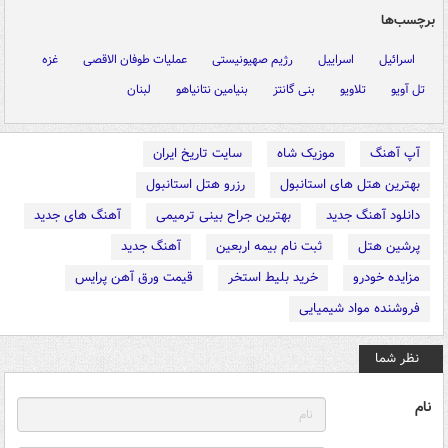
برچسب‌ها
اسرائیل
اسراییل
رژیم صهیونیستی
عملیات طوفان الاقصی
غزه
تل آویو
تلاویو
بنی گانتز
بنیامین نتانیاهو
لبنان
آپ آهنگ
موزیک شاه
سایت تاریخ ایران
بهترین هتل های استانبول
رزرو هتل استانبول
دانلود آهنگ جدید
بهترین جراح بینی ترمیمی
آهنگ های جدید
پرشین هتل
ثبت نام بیمه اربعین
آهنگ جدید
مزایده خودرو
خرید بلیط استخر
قیمت ورق آهن پرایس
فروشنده مواد شیمیایی
نظر شما
نام