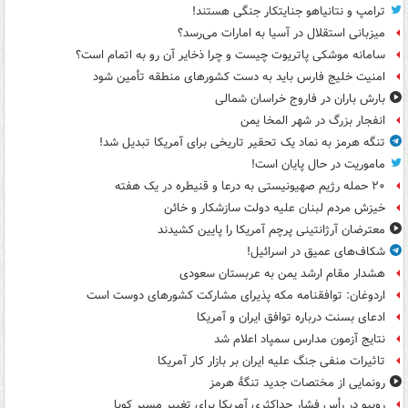
ترامپ و نتانیاهو جنایتکار جنگی هستند!
میزبانی استقلال در آسیا به امارات می‌رسد؟
سامانه موشکی پاتریوت چیست و چرا ذخایر آن رو به اتمام است؟
امنیت خلیج فارس باید به دست کشورهای منطقه تأمین شود
بارش باران در فاروج خراسان شمالی
انفجار بزرگ در شهر المخا یمن
تنگه هرمز به نماد یک تحقیر تاریخی برای آمریکا تبدیل شد!
ماموریت در حال پایان است!
۲۰ حمله رژیم صهیونیستی به درعا و قنیطره در یک هفته
خیزش مردم لبنان علیه دولت سازشکار و خائن
معترضان آرژانتینی پرچم آمریکا را پایین کشیدند
شکاف‌های عمیق در اسرائیل!
هشدار مقام ارشد یمن به عربستان سعودی
اردوغان: توافقنامه مکه پذیرای مشارکت کشورهای دوست است
ادعای بسنت درباره توافق ایران و آمریکا
نتایج آزمون مدارس سمپاد اعلام شد
تاثیرات منفی جنگ علیه ایران بر بازار کار آمریکا
رونمایی از مختصات جدید تنگۀ هرمز
روبیو در رأس فشار حداکثری آمریکا برای تغییر مسیر کوبا