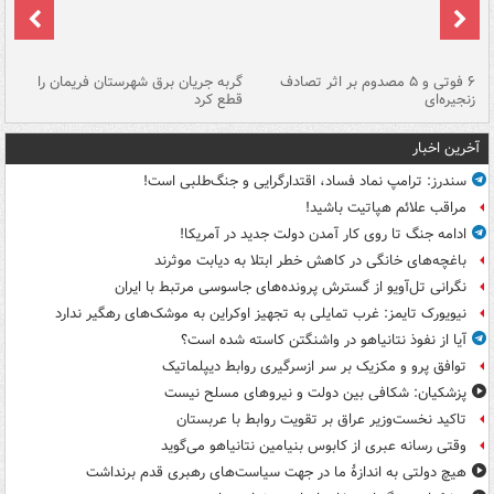
۶ فوتی و ۵ مصدوم بر اثر تصادف
گربه جریان برق شهرستان فریمان را
رگ
زنجیره‌ای
قطع کرد
آخرین اخبار
سندرز: ترامپ نماد فساد، اقتدارگرایی و جنگ‌طلبی است!
مراقب علائم هپاتیت باشید!
ادامه جنگ تا روی کار آمدن دولت جدید در آمریکا!
باغچه‌های خانگی در کاهش خطر ابتلا به دیابت موثرند
نگرانی تل‌آویو از گسترش پرونده‌های جاسوسی مرتبط با ایران
نیویورک تایمز: غرب تمایلی به تجهیز اوکراین به موشک‌های رهگیر ندارد
آیا از نفوذ نتانیاهو در واشنگتن کاسته شده است؟
توافق پرو و مکزیک بر سر ازسرگیری روابط دیپلماتیک
پزشکیان: شکافی بین دولت و نیروهای مسلح نیست
تاکید نخست‌وزیر عراق بر تقویت روابط با عربستان
وقتی رسانه عبری از کابوس بنیامین نتانیاهو می‌گوید
هیچ دولتی به اندازۀ ما در جهت سیاست‌های رهبری قدم برنداشت