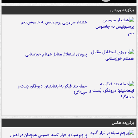
برگزیده ورزشی
هشدار سرمربی پرسپولیس به جاسوس تیم
پیروزی استقلال مقابل همنام خوزستانی
حمله تند فیگو به اینفانتینو: دروغگو، پَست‌ و
حیله‌گر!
برگزیده عکس
پرچم سیاه بر فراز گنبد حسینی همچنان در اهتزاز