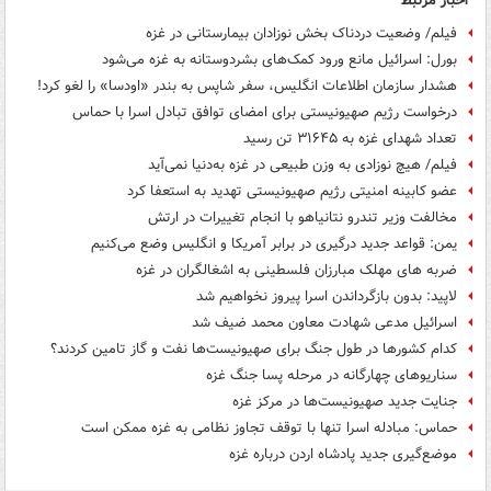
اخبار مرتبط
فیلم/ وضعیت دردناک بخش نوزادان بیمارستانی در غزه
بورل: اسرائیل مانع ورود کمک‌های بشردوستانه به غزه می‌شود
هشدار سازمان اطلاعات انگلیس، سفر شاپس به بندر «اودسا» را لغو کرد!
درخواست رژیم صهیونیستی برای امضای توافق تبادل اسرا با حماس
تعداد شهدای غزه به ۳۱۶۴۵ تن رسید
فیلم/ هیچ نوزادی به وزن طبیعی در غزه به‌دنیا نمی‌آید
عضو کابینه امنیتی رژیم صهیونیستی تهدید به استعفا کرد
مخالفت وزیر تندرو نتانیاهو با انجام تغییرات در ارتش
یمن: قواعد جدید درگیری در برابر آمریکا و انگلیس وضع می‌کنیم
ضربه های مهلک مبارزان فلسطینی به اشغالگران در غزه
لاپید: بدون بازگرداندن اسرا پیروز نخواهیم شد
اسرائیل مدعی شهادت معاون محمد ضیف شد
کدام کشورها در طول جنگ برای صهیونیست‌ها نفت و گاز تامین کردند؟
سناریوهای چهارگانه در مرحله پسا جنگ غزه
جنایت جدید صهیونیست‌ها در مرکز غزه
حماس: مبادله اسرا تنها با توقف تجاوز نظامی به غزه ممکن است
موضع‌گیری جدید پادشاه اردن درباره غزه