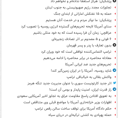
پزشکیان: هرگز استعفا نداده‌ام و نخواهم داد
تجاوزات مجدد رژیم صهیونیستی به جنوب لبنان
حمله به ۱۵ نفتکش‌ اماراتی از ابتدای جنگ
پزشکیان: ما نوکر مردم و در خدمت آنان هستیم
سنای آمریکا لایحه تحریم‌های گسترده انرژی روسیه را تصویب کرد
عراقچی: زمان آن فرا رسیده است که به خود متکی باشیم
۶ فوتی و ۵ مصدوم بر اثر تصادف زنجیره‌ای
بدون تعارف با پدر و پسر قهرمان
ترامپ التماس‌کننده توافقی است که خود ویران کرد
معادله محاصره در برابر محاصره را ادامه می‌دهیم
تحریم‌های جدید ضد ایرانی آمریکا
شاید روسیه، آمریکا را در ایران زمین‌گیر کند!
واکنش بقائی به خیالبافی ترامپ
اثر جدید کارتونیست سوری با عنوان مدیریت جدید تنگه هرمز
راز قدرت ایران، امنیت پایدار و بومی آن است!
به تعویق افتادن پاسخ مقاومت عراق به تجاوز اخیر آمریکایی سعودی
اظهارات وزیر خزانه‌داری آمریکا با مواضع قبلی وی متناقض است
حکم دادگاه آمریکا برای توقف ساخت سالن رقص ترامپ
حمله پهپادی به کشتی ترکیه‌ای در دریای سیاه