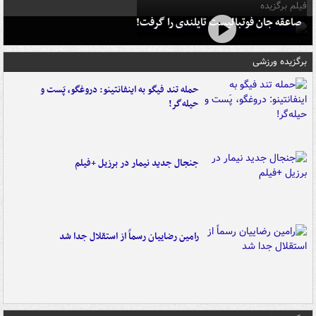
فیلم برگزیده
صاعقه جان فوتبالیست تایلندی را گرفت!
برگزیده ورزشی
حمله تند فیگو به اینفانتینو: دروغگو، پَست‌ و
حیله‌گر!
جنجال جدید نیمار در برزیل +فیلم
رامین رضاییان رسماً از استقلال جدا شد