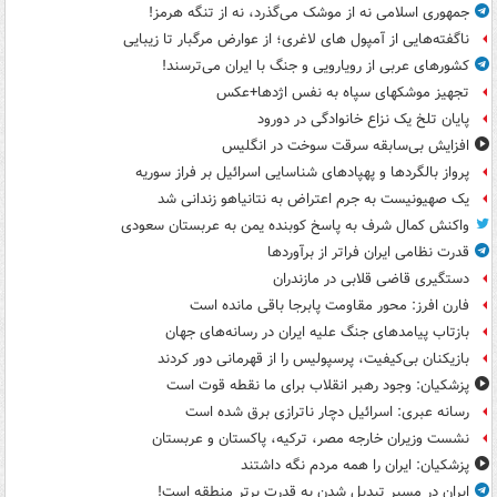
جمهوری اسلامی نه از موشک می‌گذرد، نه از تنگه هرمز!
ناگفته‌هایی از آمپول های لاغری؛ از عوارض مرگبار تا زیبایی
کشورهای عربی از رویارویی و جنگ با ایران می‌ترسند!
تجهیز موشکهای سپاه به نفس اژدها+عکس
پایان تلخ یک نزاع خانوادگی در دورود
افزایش بی‌سابقه سرقت سوخت در انگلیس
پرواز بالگردها و پهپادهای شناسایی اسرائیل بر فراز سوریه
یک صهیونیست به جرم اعتراض به نتانیاهو زندانی شد
واکنش کمال شرف به پاسخ کوبنده یمن به عربستان سعودی
قدرت نظامی ایران فراتر از برآوردها
دستگیری قاضی قلابی در مازندران
فارن افرز: محور مقاومت پابرجا باقی مانده است
بازتاب پیامدهای جنگ علیه ایران در رسانه‌های جهان
بازیکنان بی‌کیفیت، پرسپولیس را از قهرمانی دور کردند
پزشکیان: وجود رهبر انقلاب برای ما نقطه قوت است
رسانه عبری: اسرائیل دچار ناترازی برق شده است
نشست وزیران خارجه مصر، ترکیه، پاکستان و عربستان
پزشکیان: ایران را همه مردم نگه داشتند
ایران در مسیر تبدیل شدن به قدرت برتر منطقه است!