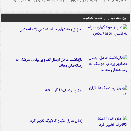
خودروهای جدید شیائومی در راه بازار
چرا سیم‌کشی خودرو ذوب می‌شود؟
شو
این مطالب را از دست ندهید....
تجهیز موشکهای سپاه به نفس اژدها+عکس
بازداشت عامل ارسال تصاویر پرتاب موشک به
رسانه‌های معاند
برق پرمصرف‌ها گران شد
زمان شارژ اعتبار کالابرگ تغییر کرد