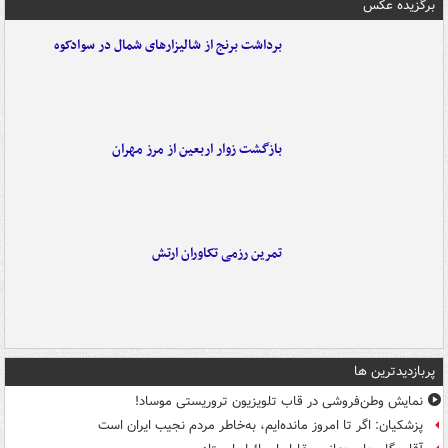
برگزیده عکس
برداشت برنج از شالیزارهای شمال در سوادکوه
بازگشت زوار اربعین از مرز مهران
تمرین رزمی تکاوران ارتش
پربازدیدترین ها
نمایش وطن‌فروشی در قاب تلویزیون تروریستی موساد!
پزشکیان: اگر تا امروز مانده‌ایم، به‌خاطر مردم نجیب ایران است