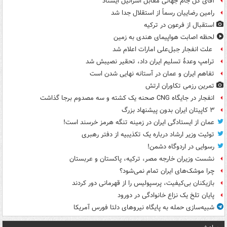
آقای گل جام جهانی مقابل اسرائیل ایستاد
رامین رضاییان رسماً از استقلال جدا شد
استقبال از فرعون در ترکیه
لحظه اصابت هواپیمای هندی به زمین
علت انفجار جبل‌علی امارات اعلام شد
ترامپ وعدۀ تسلیم ایران داد، تحقیر نصیبش شد
تفاهم ایران و عمان در آستانه نهایی شدن است
تمرین رزمی تکاوران ارتش
انفجار در جایگاه CNG صحنه یک کشته و سه مصدوم برجا گذاشت
۳ کاپیتان ایران بدون پیشنهاد بزرگ
عمان از ایستادگی ایران در زمینه تنگه هرمز خرسند است!
توئیت وزیر ارشاد درباره یک تکذیبیه از دفتر رهبری
رسوایی در اردوگاه دشمن!
نشست وزیران خارجه مصر، ترکیه، پاکستان و عربستان
چرا موشک‌های ایران تمام نمی‌شود؟
بازیکنان بی‌کیفیت، پرسپولیس را از قهرمانی دور کردند
پایان تلخ یک نزاع خانوادگی در دورود
شبیه‌سازی حمله به پایگاه نیروهای دلتا فورس آمریکا