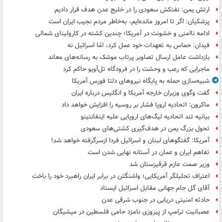
ارتش یمن: نفتکش سعودی را در خلیج عدن هدف قرار دادیم
پزشکیان: اگر تا امروز مانده‌ایم، به‌خاطر مردم نجیب ایران است
ادامه ناامنی و خشونت در آمریکا؛ چندین کشته در کارولینای شمالی
فیدان: حماس به تعهدات خود عمل کرد، امّا اسرائیل نه
بازداشت عامل ارسال تصاویر پرتاب موشک به رسانه‌های معاند
ماجرایی که رعب و وحشت را در فرودگاه تل‌آویو حاکم کرد
شبیه‌سازی حمله به پایگاه نیروهای دلتا فورس آمریکا
گفت وگوی وزیران خارجه آمریکا و انگلیس درباره ایران
ماکرون: اتحادیه اروپا فشار بر روسیه را افزایش خواهد داد
بیانیه تند اتحادیه لیگ‌های اروپایی علیه اینفانتینو
تحول بزرگ یمن در هدف‌گیری کشتی‌های سعودی
آمریکا: گفتگوهای لبنان و اسرائیل فردا ازسرگرفته خواهد شد!
تفاهم ایران و عمان در آستانه نهایی شدن است
وزیر صمت عازم قرقیزستان شد
اعتراف تحلیلگر آمریکایی؛ واشنگتن در برابر ایران راهبرد خود را باخت
آقای گل جام جهانی مقابل اسرائیل ایستاد
حادثه امنیتی دریایی در جنوب شرقی عدن
عصبانیت ترامپ از پیروزی نامزد حامی فلسطین در میشیگان