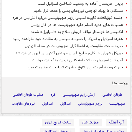
بایدن: عربستان آماده به رسمیت شناختن اسرائیل است
سنتکام: ۵ پهپاد تهاجمی نیروهای یمنی را هدف قرار دادیم
جلسه فوق‌العاده کابینه امنیتی رژیم صهیونیستی درباره آتش‌بس در غزه
عملیات های جدید قسام علیه صهیونیست ها در خان یونس
انگلیسی‌ها خواستار توقف فروش سلاح به «اسراییل» شدند
هنیه: اسرائیل و آمریکا با دسیسه سیاسی به مقاصد خود نخواهند رسید
ضربه سخت مقاومت به اشغالگران صهیونیست در محله الزیتون
دبیرکل شورای همکاری خلیج فارس خواهان آتش‌بس فوری در غزه شد
آمریکا از اسراییل ضمانت‌نامه کتبی درباره جنگ غزه خواست
حیرت رسانه آمریکایی از تنوع و قدرت تسلیحات مقاومت یمن
برچسب‌ها
طوفان الاقصی
ارتش رژیم صهیونیستی
غزه
عملیات طوفان الاقصی
صهیونیست
رژیم صهیونیستی
اسرائیل
اسراییل
نیروهای مقاومت
آپ آهنگ
موزیک شاه
سایت تاریخ ایران
بهترین هتل های استانبول
رزرو هتل استانبول