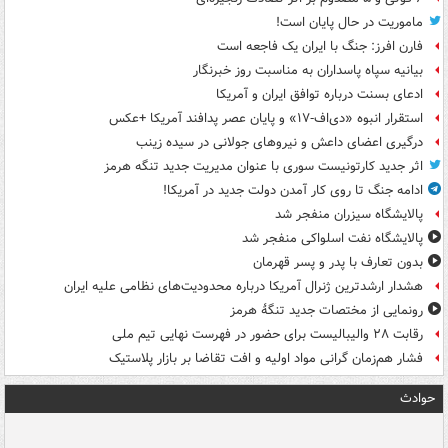
ماموریت در حال پایان است!
فارن افرز: جنگ با ایران یک فاجعه است
بیانیه سپاه پاسداران به مناسبت روز خبرنگار
ادعای بسنت درباره توافق ایران و آمریکا
استقرار انبوه «دی‌اف‑۱۷» و پایان عصر پدافند آمریکا +عکس
درگیری اعضای داعش و نیروهای جولانی در سیده زینب
اثر جدید کارتونیست سوری با عنوان مدیریت جدید تنگه هرمز
ادامه جنگ تا روی کار آمدن دولت جدید در آمریکا!
پالایشگاه سیزران منفجر شد
پالایشگاه نفت اسلواکی منفجر شد
بدون تعارف با پدر و پسر قهرمان
هشدار ارشدترین ژنرال آمریکا درباره محدودیت‌های نظامی علیه ایران
رونمایی از مختصات جدید تنگۀ هرمز
رقابت ۲۸ والیبالیست برای حضور در فهرست نهایی تیم ملی
فشار هم‌زمان گرانی مواد اولیه و افت تقاضا بر بازار پلاستیک
حوادث