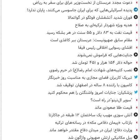
دعوت مجدد عربستان از نخست‌وزیر عراق برای سفر به ریاض
پدیده اسرائیلی‌هایی که برای ایران جاسوسی می‌کنند، پایان ندارد!
فوران شدید آتشفشان فوئگو در گواتمالا
هدیه ویژه شهردار ترکیه‌ای به صلاح
قیمت نفت به ۸۳ دلار و ۵۵ سنت در هر بشکه رسید
مقام سابق صهیونیست: عربستان ببر کاغذی است
افشای رسوایی اخلاقی رئیس فیفا
جنایت‌هایی که فراموش نمی‌شوند
حواله دلار ۱۵۴ هزار و ۴۵۱ تومان شد
نصب کتیبه‌های شهادت امام رضا(ع) در حرم رضوی
تبریک کاربران فضای مجازی به مناسبت روز خبرنگار
کامیون با راننده ۸ ساله در اصفهان توقیف شد
پزشکیان: جنایات امروز واشنگتن را هم محکوم کنید
"سوپر ال‌نینو"در راه است؟
قیمت طلا صعودی ماند
آتش سوزی مهیب یک ساختمان ۱۲ طبقه در جاکارتا
بازتاب «پیمان دفاعی مکه» در رسانه‌های ترکیه
وزارت دفاع: ایران در میدان دفاع مقتدر خواهد ماند
بیل مکانیکی ارتش صهیونی واژگون شد