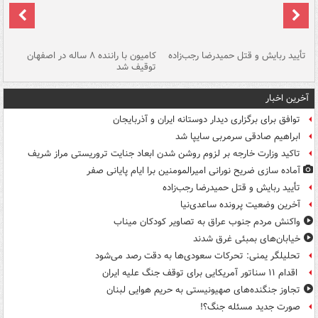
تأیید ربایش و قتل حمیدرضا رجب‌زاده
کامیون با راننده ۸ ساله در اصفهان
"س
توقیف شد
آخرین اخبار
توافق برای برگزاری دیدار دوستانه ایران و آذربایجان
ابراهیم صادقی سرمربی سایپا شد
تاکید وزارت خارجه بر لزوم روشن شدن ابعاد جنایت تروریستی مراز شریف
آماده سازی ضریح نورانی امیرالمومنین برا ایام پایانی صفر
تأیید ربایش و قتل حمیدرضا رجب‌زاده
آخرین وضعیت پرونده ساعدی‌نیا
واکنش مردم جنوب عراق به تصاویر کودکان میناب
خیابان‌های بمبئی غرق شدند
تحلیلگر یمنی: تحرکات سعودی‌ها به دقت رصد می‌شود
اقدام ۱۱ سناتور آمریکایی برای توقف جنگ علیه ایران
تجاوز جنگنده‌های صهیونیستی به حریم هوایی لبنان
صورت جدید مسئله جنگ؟!