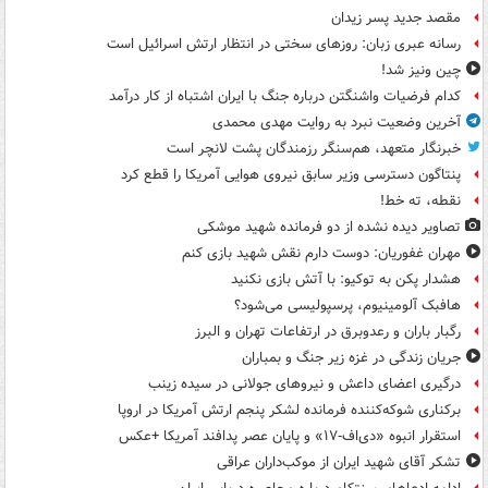
مقصد جدید پسر زیدان
رسانه عبری زبان: روزهای سختی در انتظار ارتش اسرائیل است
چین ونیز شد!
کدام فرضیات واشنگتن درباره جنگ با ایران اشتباه از کار درآمد
آخرین وضعیت نبرد به روایت مهدی محمدی
خبرنگار متعهد، هم‌سنگر رزمندگان پشت لانچر است
پنتاگون دسترسی وزیر سابق نیروی هوایی آمریکا را قطع کرد
نقطه، ته خط!
تصاویر دیده‌ نشده از دو فرمانده شهید موشکی
مهران غفوریان: دوست دارم نقش شهید بازی کنم
هشدار پکن به توکیو: با آتش بازی نکنید
هافبک آلومینیوم، پرسپولیسی می‌شود؟
رگبار باران و رعدوبرق در ارتفاعات تهران و البرز
جریان زندگی در غزه زیر جنگ و بمباران
درگیری اعضای داعش و نیروهای جولانی در سیده زینب
برکناری شوکه‌کننده فرمانده لشکر پنجم ارتش آمریکا در اروپا
استقرار انبوه «دی‌اف‑۱۷» و پایان عصر پدافند آمریکا +عکس
تشکر آقای شهید ایران از موکب‌داران عراقی