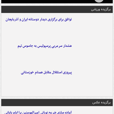
برگزیده ورزشی
توافق برای برگزاری دیدار دوستانه ایران و آذربایجان
هشدار سرمربی پرسپولیس به جاسوس تیم
پیروزی استقلال مقابل همنام خوزستانی
برگزیده عکس
آماده سازی ضریح نورانی امیرالمومنین برا ایام پایانی