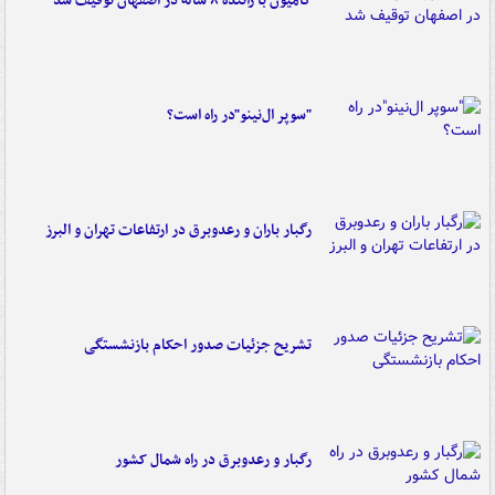
کامیون با راننده ۸ ساله در اصفهان توقیف شد
"سوپر ال‌نینو"در راه است؟
رگبار باران و رعدوبرق در ارتفاعات تهران و البرز
تشریح جزئیات صدور احکام بازنشستگی
رگبار و رعدوبرق در راه شمال کشور