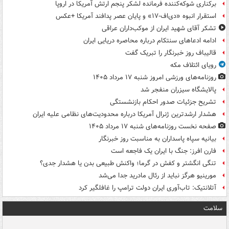
برکناری شوکه‌کننده فرمانده لشکر پنجم ارتش آمریکا در اروپا
استقرار انبوه «دی‌اف‑۱۷» و پایان عصر پدافند آمریکا +عکس
تشکر آقای شهید ایران از موکب‌داران عراقی
ادامه ادعاهای سنتکام درباره محاصره دریایی ایران
قالیباف روز خبرنگار را تبریک گفت
رویای ائتلاف مکه
روزنامه‌های ورزشی امروز ‌شنبه ۱۷ مرداد ۱۴۰۵
پالایشگاه سیزران منفجر شد
تشریح جزئیات صدور احکام بازنشستگی
هشدار ارشدترین ژنرال آمریکا درباره محدودیت‌های نظامی علیه ایران
صفحه نخست روزنامه‌های شنبه ۱۷ مرداد ۱۴۰۵
بیانیه سپاه پاسداران به مناسبت روز خبرنگار
فارن افرز: جنگ با ایران یک فاجعه است
تنگی انگشتر و کفش در گرما؛ واکنش طبیعی بدن یا هشدار جدی؟
مورینیو هرگز نباید از رئال مادرید جدا می‌شد
آتلانتیک: تاب‌آوری ایران دولت ترامپ را غافلگیر کرد
سلامت