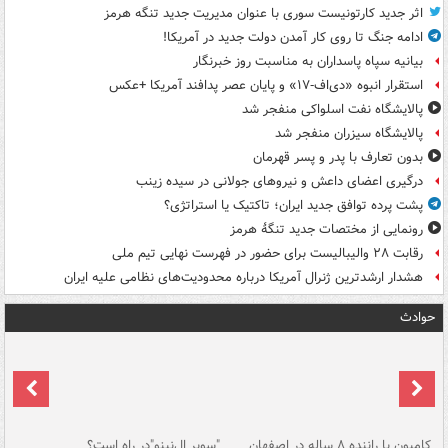
اثر جدید کارتونیست سوری با عنوان مدیریت جدید تنگه هرمز
ادامه جنگ تا روی کار آمدن دولت جدید در آمریکا!
بیانیه سپاه پاسداران به مناسبت روز خبرنگار
استقرار انبوه «دی‌اف‑۱۷» و پایان عصر پدافند آمریکا +عکس
پالایشگاه نفت اسلواکی منفجر شد
پالایشگاه سیزران منفجر شد
بدون تعارف با پدر و پسر قهرمان
درگیری اعضای داعش و نیروهای جولانی در سیده زینب
پشت پرده توافق جدید ایران؛ تاکتیک یا استراتژی؟
رونمایی از مختصات جدید تنگۀ هرمز
رقابت ۲۸ والیبالیست برای حضور در فهرست نهایی تیم ملی
هشدار ارشدترین ژنرال آمریکا درباره محدودیت‌های نظامی علیه ایران
حوادث
۱ خودرو با ۱۹
کامیون با راننده ۸ ساله در اصفهان
"سوپر ال‌نینو"در راه است؟
رگ