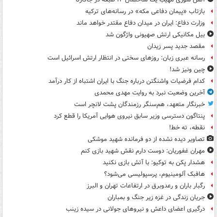
بازتاب «پیمان دفاعی مکه» در رسانه‌های ترکیه
وزارت دفاع: ایران در میدان دفاع مقتدر خواهد ماند
بیل مکانیکی ارتش صهیونی واژگون شد
مقصد جدید پسر زیدان
رسانه عبری زبان: روزهای سختی در انتظار ارتش اسرائیل است
چین ونیز شد!
کدام فرضیات واشنگتن درباره جنگ با ایران اشتباه از کار درآمد
آخرین وضعیت نبرد به روایت مهدی محمدی
خبرنگار متعهد، هم‌سنگر رزمندگان پشت لانچر است
پنتاگون دسترسی وزیر سابق نیروی هوایی آمریکا را قطع کرد
نقطه، ته خط!
تصاویر دیده‌ نشده از دو فرمانده شهید موشکی
مهران غفوریان: دوست دارم نقش شهید بازی کنم
هشدار پکن به توکیو: با آتش بازی نکنید
هافبک آلومینیوم، پرسپولیسی می‌شود؟
رگبار باران و رعدوبرق در ارتفاعات تهران و البرز
جریان زندگی در غزه زیر جنگ و بمباران
درگیری اعضای داعش و نیروهای جولانی در سیده زینب