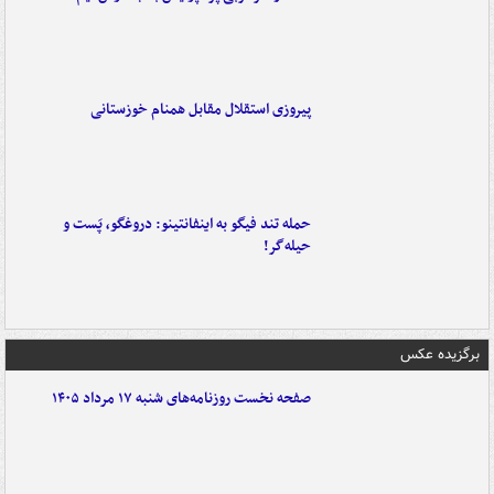
پیروزی استقلال مقابل همنام خوزستانی
حمله تند فیگو به اینفانتینو: دروغگو، پَست‌ و
حیله‌گر!
برگزیده عکس
صفحه نخست روزنامه‌های شنبه ۱۷ مرداد ۱۴۰۵