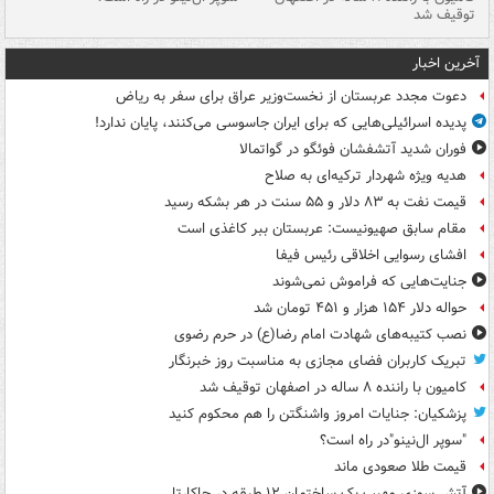
توقیف شد
ته
آخرین اخبار
دعوت مجدد عربستان از نخست‌وزیر عراق برای سفر به ریاض
پدیده اسرائیلی‌هایی که برای ایران جاسوسی می‌کنند، پایان ندارد!
فوران شدید آتشفشان فوئگو در گواتمالا
هدیه ویژه شهردار ترکیه‌ای به صلاح
قیمت نفت به ۸۳ دلار و ۵۵ سنت در هر بشکه رسید
مقام سابق صهیونیست: عربستان ببر کاغذی است
افشای رسوایی اخلاقی رئیس فیفا
جنایت‌هایی که فراموش نمی‌شوند
حواله دلار ۱۵۴ هزار و ۴۵۱ تومان شد
نصب کتیبه‌های شهادت امام رضا(ع) در حرم رضوی
تبریک کاربران فضای مجازی به مناسبت روز خبرنگار
کامیون با راننده ۸ ساله در اصفهان توقیف شد
پزشکیان: جنایات امروز واشنگتن را هم محکوم کنید
"سوپر ال‌نینو"در راه است؟
قیمت طلا صعودی ماند
آتش سوزی مهیب یک ساختمان ۱۲ طبقه در جاکارتا