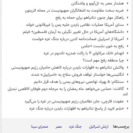
هشدار مصر به تل‌آویو و واشنگتن
ضربه سخت مقاومت به اشغالگران صهیونیست در محله الزیتون
راهکار مهار جنون نتانیاهو برای حمله به رفح
سنای آمریکا عملیات نظامی بایدن علیه یمن را غیرقانونی خواند
دانشگاه‌های آمریکا در حال تغییر نگرش به آرمان فلسطین+ فیلم
آمریکا از اسراییل ضمانت‌نامه کتبی درباره جنگ غزه خواست
رفح به خون نشست +عکس
انهدام تانک مرکاوای ۴ با راکت ضدزره تاندوم در غزه
چرا منطقه رفح مهم است؟
واکنش نتانیاهو به اظهارات بایدن درباره کاهش حامیان رژیم صهیونیستی
انگلیسی‌ها خواستار توقف فروش سلاح به «اسراییل» شدند
سنتکام: ۵ پهپاد تهاجمی نیروهای یمنی را هدف قرار دادیم
گالانت: حماس می‌خواهد ماه رمضان را به مرحله دوم طوفان الاقصی تبدیل
کند
عفونت قارچی، جان نظامیان رژیم صهیونیستی در غزه را می‌گیرد
خشم لاپید از پاسخ نتانیاهو به اظهارات بایدن درباره جنگ غزه
برچسب‌ها
ارتش اسرائیل
جنگ غزه
مصر
صحرای سینا