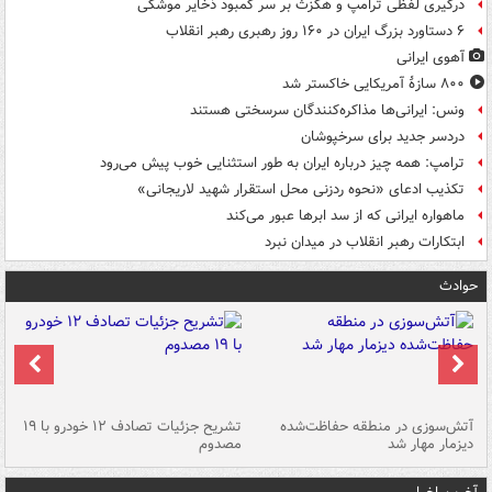
درگیری لفظی ترامپ و هگزث بر سر کمبود ذخایر موشکی
۶ دستاورد بزرگ ایران در ۱۶۰ روز رهبری رهبر انقلاب
آهوی ایرانی
۸۰۰ سازۀ آمریکایی خاکستر شد
ونس: ایرانی‌ها مذاکره‌کنندگان سرسختی هستند
دردسر جدید برای سرخپوشان
ترامپ: همه چیز درباره ایران به طور استثنایی خوب پیش می‌رود
تکذیب ادعای «نحوه ردزنی محل استقرار شهید لاریجانی»
ماهواره ایرانی که از سد ابرها عبور می‌کند
ابتکارات رهبر انقلاب در میدان نبرد
حوادث
تصادف مرگبار در محور اهواز–شوش ۲
آتش‌سوزی در منطقه حفاظت‌شده
تشریح جزئیات تصادف ۱۲ خودرو با ۱۹
پا
دیزمار مهار شد
مصدوم