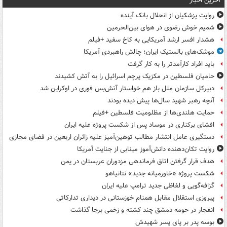
آخرین اخبار
روایت پزشکیان از انحلال بانک آینده
شمیم خوش رضوی در هوای بین‌الحرمین
هشدار افسر ارشد آمریکایی به کاخ سفید +فیلم
موشک‌های بالستیک ایران؛ چالش راهبردی آمریکا
باید افراد کارآمدتر را به کار گرفت
حامیان فلسطین در مکزیک پرچم اسرائیل را به آتش کشیدند
دبیرکل سازمان ملل باز هم خواستار آتش‌بس فوری در اوکراین شد
آنچه رهبر شهید سال‌ها پیش دیده بودند
حمایت هلندی‌ها از مظلومیت فلسطین +فیلم
افشای برکناری در موساد پس از شکست پروژه علیه ایران
دستگیری عامل انتشار مطالب توهین‌آمیز علیه زائران اربعین در فضای مجازی
روایت تکان‌دهنده دانش‌آموز مینابی از جنایت آمریکا
هدف قرار گرفتن اتاق‌ فرماندهی مزدوران عربستان در یمن
شکست پروژه «خاورمیانه جدید» نتانیاهو
گزافه‌گویی و لفاظی جدید ترامپ علیه ایران
پیروزی استقلال مقابل همنام خوزستانی در دیداری تدارکاتی
انفجار در حومه دمشق چند کشته و زخمی برجا گذاشت
بوسه‌ پدر بر پای پسر شهیدش