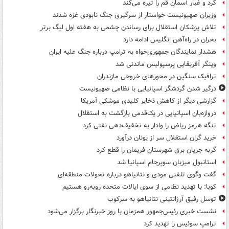
گرد و غبار آسمان قم را تیره می‌کند
وزیران صهیونیست خواستار از سرگیری جنگ نابودی غزه شدند
تلاش پزشکان استقلال برای رساندن چشمی به هفته اول لیگ برتر
بحران در راه‌آهن انگلیس ادامه دارد
هشدار نمایندگان جمهوری‌خواه به ترامپ درباره جنگ علیه ایران
وینگر آفریقایی پرسپولیس ماندنی شد
ترافیک سنگین در محورهای خروجی مازندران
درگیر شدن گردشگر اسپانیایی با نظامی صهیونیست
گزارشی دیگر از کاهش ذخایر کلیدی موشکی آمریکا
دروازه‌بان اسپانیایی در یک‌قدمی بازگشت به استقلال
تنگه هرمز ریاض را وادار به تخفیف‌دهی نفتی کرد
خرید گران استقلال سر از یونان درآورد
گربه جریان برق شهرستان فریمان را قطع کرد
استانبول میزبان سوپرجام اسپانیا شد
گفت وگوی تلفنی مودی و نتانیاهو درباره تحولات منطقه‌ای
کوبا: با تهدید نظامی از سوی ایالات متحده روبه‌رو هستیم
توسل رفیق آرژانتینی نتانیاهو به سرکوب
نشست خبری رئیس‌جمهور همزمان با روز خبرنگار برگزار می‌شود
ترامپ سوئیس را تهدید کرد