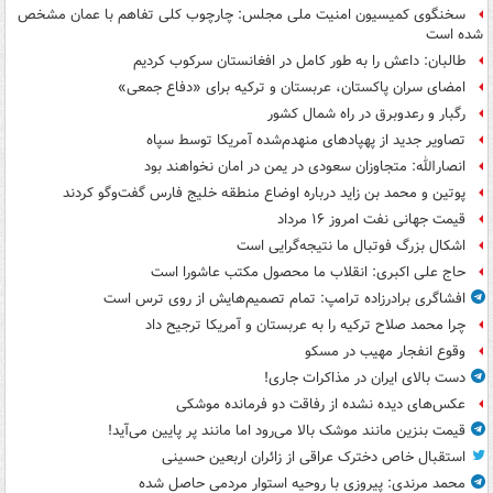
سخنگوی کمیسیون امنیت ملی مجلس: چارچوب کلی تفاهم با عمان مشخص
شده است
طالبان: داعش را به طور کامل در افغانستان سرکوب کردیم
امضای سران پاکستان، عربستان و ترکیه برای «دفاع جمعی»
رگبار و رعدوبرق در راه شمال کشور
تصاویر جدید از پهپادهای منهدم‌شده آمریکا توسط سپاه
انصارالله: متجاوزان سعودی در یمن در امان نخواهند بود
پوتین و محمد بن زاید درباره اوضاع منطقه خلیج فارس گفت‌وگو کردند
قیمت جهانی نفت امروز ۱۶ مرداد
اشکال بزرگ فوتبال ما نتیجه‌گرایی است
حاج علی اکبری: انقلاب ما محصول مکتب عاشورا است
افشاگری برادرزاده ترامپ: تمام تصمیم‌هایش از روی ترس است
چرا محمد صلاح ترکیه را به عربستان و آمریکا ترجیح داد
وقوع انفجار مهیب در مسکو
دست بالای ایران در مذاکرات جاری!
عکس‌های دیده نشده از رفاقت دو فرمانده‌ موشکی
قیمت بنزین مانند موشک بالا می‌رود اما مانند پر پایین می‌آید!
استقبال خاص دخترک عراقی از زائران اربعین حسینی
محمد مرندی: پیروزی با روحیه استوار مردمی حاصل شده