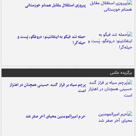
پیروزی استقلال مقابل همنام خوزستانی
حمله تند فیگو به اینفانتینو: دروغگو، پَست‌ و
حیله‌گر!
برگزیده عکس
پرچم سیاه بر فراز گنبد حسینی همچنان در اهتزاز
است
حرم امیرالمومنین محیای آخر صفر شد