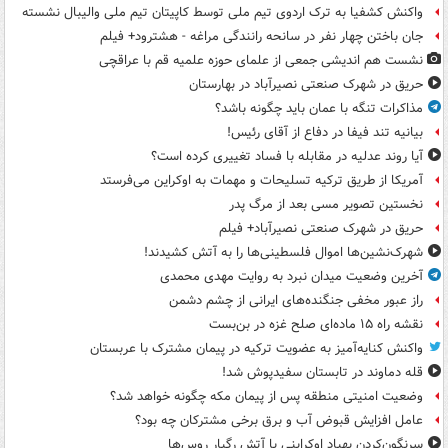
واکنش کشفیا به ترک اردوی تیم ملی توسط کاپیتان تیم ملی والیبال نشسته
جان باختن چهار نفر در سانحه رانندگی مراغه - هشترود+ فیلم
نشست هم اندیشی جمعی از علمای حوزه علمیه قم با عراقچی
حریق در شهرک صنعتی نصیرآباد در بهارستان
مذاکرات تنگه با عمان باید چگونه باشد؟
بیانیه تند فیفا در دفاع از آقای رئیس!
آیا روند عدلیه در مقابله با فساد تغییری کرده است؟
آمریکا از طریق ترکیه تسلیحات و مهمات به اوکراین می‌فرستد
نخستین تصویر مسی بعد از مرگ پدر
حریق در شهرک صنعتی نصیرآباد+ فیلم
شهرک‌نشین‌ها اموال فلسطینی‌ها را به آتش کشیدند!
آخرین وضعیت میدان نبرد به روایت مهدی محمدی
راز عبور مخفی جنگنده‌های ایرانی از چشم دشمن
نقشه راه ۱۵ ماده‌ای صلح غزه در بن‌بست
واکنش کنایه‌آمیز به عضویت ترکیه در پیمان مشترک با عربستان
قله دماوند در تابستان سفیدپوش شد!
وضعیت امنیتی منطقه پس از پیمان مکه چگونه خواهد شد؟
عامل افزایش قبوض آب و برق برخی مشترکان چه بود؟
سرنگون‌کردن پهپاد اوکراینی با آتش رگبار روس‌ها