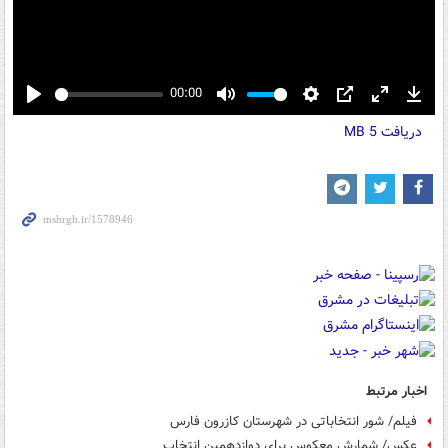
00:00
Play
Mute
Settings
PIP
Enter
Down
دریافت
5 MB
fullscreen
اخبار مرتبط
فیلم/ شور انتخاباتی در شهرستان کازرون فارس
عکس/ شمارش معکوس برای دوازدهمین انتخاب