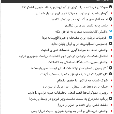
سرکشی فرمانده سپاه تهران از گردان‌های پدافند هوایی لشکر ۲۷
گرمای شدید در جنوب و مرکز؛ ناپایداری در نوار شمالی
ادامه آتش‌سوزی گسترده در بریتیش کلمبیا
پشت پرده تغییر سرمربی تراکتور
واکنش کارتونیست سوری به توافق مکه
فرضیات درباره ایران مضحک و غیرواقع‌بینانه بود!
جاسوسی اسرائیلی‌ها برای ایران پایان ندارد!
واکنش صنعا به موضع‌گیری خصمانه شورای امنیت
احتمال شکست اردوغان در دور دوم انتخابات ریاست جمهوری ترکیه
واکنش سرپرست باشگاه استقلال به انتقادات
آتش‌سوزی گسترده در ارتفاعات لبنان توسط صهیونیست‌ها
کاریکاتور/ کمال شرف توافق مکه را به سخره گرفت
شوک شبانه به تراکتور با حضور نکونام
جنگ ایران ده‌ها هزار شغل را در آمریکا از بین برد
رویترز: دموکرات‌ها قصد انجام تحقیقات علیه ترامپ را دارند
پرتاب تخم‌مرغ به سمت نخست‌وزیر کوزوو در وسط پارلمان!
نقشه کشی برای فتنه و اصرار بر دروغ
واکنش عربستان و قطر به بیانیه شورای امنیت درباره یمن