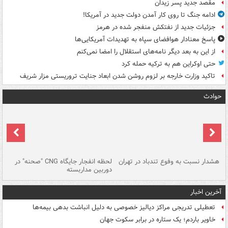
مقصد جدید پسر زیدان
ادامه جنگ تا روی کار آمدن دولت جدید در آمریکا!
جزئیات جدید از نفتکش منفجر شده در هرمز
پاسخ معنادار هوافضای سپاه به تهدیدات آمریکایی‌ها
از این به بعد دیگر نامه‌های استقلال را امضا نمی‌کنم
حتی اوکراین هم به ترکیه حمله کرد
تاکید وزارت خارجه بر لزوم روشن شدن ابعاد جنایت تروریستی مزار شریف
حوادث
ای
هشدار نسبت به وفوع تندباد در تهران
لحظه انفجار جایگاه CNG "صحنه" در
دس
دوربین مداربسته
ات
آخرین اخبار
تعطیلی تدریجی مراکز دیالیز خصوصی به دلیل انباشت بدهی بیمه‌ها
خاویر باردم؛ یک ستاره در برابر سکوت جهان