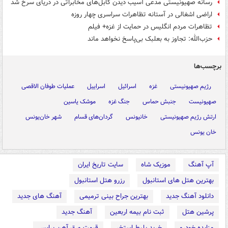
رسانه صهیونیستی مدعی آسیب دیدن کابل‌های مخابراتی در دریای سرخ شد
اراضی اشغالی در آستانه تظاهرات سراسری چهار روزه
تظاهرات مردم انگلیس در حمایت از غزه+ فیلم
حزب‌الله: تجاوز به بعلبک بی‌پاسخ نخواهد ماند
برچسب‌ها
رژیم صهیونیستی
غزه
اسرائیل
اسراییل
عملیات طوفان الاقصی
صهیونیست
جنبش حماس
جنگ غزه
موشک یاسین
ارتش رژیم صهیونیستی
خانیونس
گردان‌های قسام
شهر خان‌یونس
خان یونس
آپ آهنگ
موزیک شاه
سایت تاریخ ایران
بهترین هتل های استانبول
رزرو هتل استانبول
دانلود آهنگ جدید
بهترین جراح بینی ترمیمی
آهنگ های جدید
پرشین هتل
ثبت نام بیمه اربعین
آهنگ جدید
مزایده خودرو
خرید بلیط استخر
قیمت ورق آهن پرایس