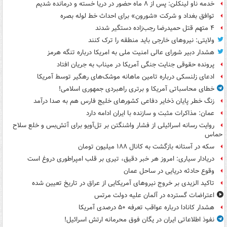
خدمه ناو لینکلن: پس از ۸ ماه حضور در دریا خسته و درمانده‌ شدیم
توافق بغداد و شرکت «شورون» برای احداث خط لوله بصره
۴ متهم قتل حمیدرضا رجب‌زاده دستگیر شدند
ولایتی: نیروهای خارجی باید منطقه را ترک کنند
هشدار دبیر شورای عالی امنیت ملی به امریکا درباره تنگه هرمز
پرونده حقوقی جنایت جنگی آمریکا در میناب به جریان افتاد
ادعای زلنسکی درباره تامین ماهانه موشک‌های رهگیر توسط آمریکا
خطای محاسباتی آمریکا و برتری راهبردی جمهوری اسلامی!
زنگ خطر پایان ذخایر دفاعی کشورهای خلیج فارس هم به صدا درآمد
عمان: مذاکرات مثبت و سازنده با ایران ادامه دارد
روایت رسانه اسرائیلی از فشار واشنگتن بر تل‌آویو برای آتش‌بس و خلع سلاح
حماس
سکه در آستانه بازگشت به کانال ۱۸۸ میلیون تومان
دریادار سیاری: امروز هر خبر دقیق، تیری بر قلب امپراطوری دروغ است
وقوع حادثه دریایی در ساحل عمان
تاکید الزیدی بر خروج نیروهای آمریکایی از عراق در تاریخ تعیین شده
اعتراضات گسترده در آلمان علیه دولت مرتس
هشدار کانادا درباره عواقب تعرفه ۵۰ درصدی آمریکا
نفوذ اطلاعاتی ایران در یگان فوق محرمانه ارتش اسرائیل!