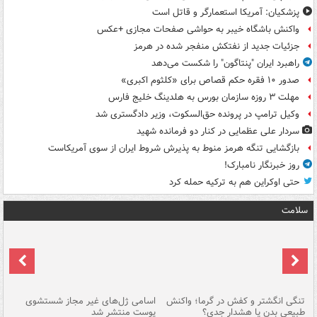
پزشکیان: آمریکا استعمارگر و قاتل است
واکنش باشگاه خیبر به حواشی صفحات مجازی +عکس
جزئیات جدید از نفتکش منفجر شده در هرمز
راهبرد ایران "پنتاگون" را شکست می‌دهد
صدور ۱۰ فقره حکم قصاص برای «کلثوم اکبری»
مهلت ۳ روزه سازمان بورس به هلدینگ خلیج فارس
وکیل ترامپ در پرونده حق‌السکوت، وزیر دادگستری شد
سردار علی عظمایی در کنار دو فرمانده شهید
بازگشایی تنگه هرمز منوط به پذیرش شروط ایران از سوی آمریکاست
روز خبرنگار نامبارک!
حتی اوکراین هم به ترکیه حمله کرد
سلامت
تنگی انگشتر و کفش در گرما؛ واکنش
اسامی ژل‌های غیر مجاز شستشوی
مر
طبیعی بدن یا هشدار جدی؟
پوست منتشر شد