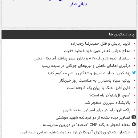
پایانی صفر
پربازدیدترین ها
تأیید ربایش و قتل حمیدرضا رجب‌زاده
مداح جوانی که در خون خود غلطید +فیلم
استقرار انبوه «دی‌اف‑۱۷» و پایان عصر پدافند آمریکا +عکس
درگیری اعضای داعش و نیروهای جولانی در سیده زینب
پزشکیان: جنایات امروز واشنگتن را هم محکوم کنید
بیانیه سپاه پاسداران به مناسبت روز خبرنگار
فارن افرز: جنگ با ایران یک فاجعه است
"سوپر ال‌نینو"در راه است؟
پالایشگاه سیزران منفجر شد
پاکستان: باید در برابر اسرائیل متحد شویم
تصاویر دیده‌ نشده از دو فرمانده شهید موشکی
لحظه انفجار جایگاه CNG "صحنه" در دوربین مداربسته
هشدار ارشدترین ژنرال آمریکا درباره محدودیت‌های نظامی علیه ایران