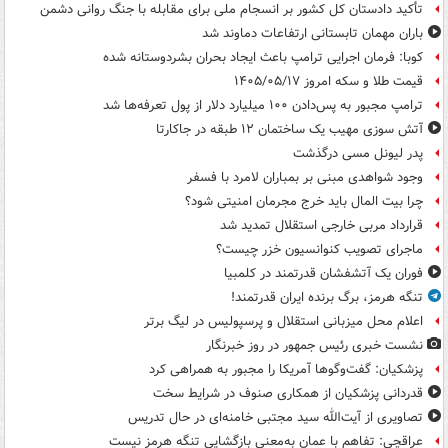
تأکید دادستان کل کشور بر انسجام ملی برای مقابله با جنگ روانی دشمن
باران مهمان تابستانی ارتفاعات دماوند شد
کوبا: فرمان اجرایی ترامپ باعث ایجاد بحران بشردوستانه شده
قیمت طلا و سکه امروز ۱۴۰۵/۰۵/۱۷
ترامپ مجبور به پس‌دادن ۱۰۰ میلیارد دلار از پول تعرفه‌ها شد
آتش سوزی مهیب یک ساختمان ۱۲ طبقه در جاکارتا
پدر لیونل مسی درگذشت
وجود شواهدی مبنی بر بمباران لامرد با فسفر
چرا بیت المال باید خرج مجرمان امنیتی شود؟
قرارداد مربی خارجی استقلال تمدید شد
ماجرای تصویب کنوانسیون خزر چیست؟
فوران یک آتشفشان قدرتمند در کلمبیا
تنگه هرمز، برگ برنده ایران قدرتمند!
اعلام محل میزبانی استقلال و پرسپولیس در لیگ برتر
نشست خبری رئیس جمهور در روز خبرنگار
پزشکیان: گفت‌وگوها آمریکا را مجبور به همراهی کرد
قدردانی پزشکیان از همکاری صنوف در شرایط سخت
تصاویری از آیت‌الله سید مجتبی خامنه‌ای در حال تدریس
عراقچی: تفاهم با عمان به‌معنی بازگشایی تنگه هرمز نیست