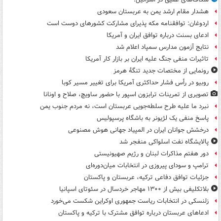
هشدار مقام ارشد یمن به عربستان سعودی
اردوغان: توافقنامه مکه پذیرای مشارکت کشورهای دوست است
ادعای بسنت درباره توافق ایران و آمریکا
نتایج آزمون مدارس سمپاد اعلام شد
تاثیرات منفی جنگ علیه ایران بر بازار کار آمریکا
رونمایی از مختصات جدید تنگۀ هرمز
روبیو در رأس فشار حداکثری آمریکا برای تغییر مسیر کوبا
تصویری از تمرینات ترابزون اسپور با حضور ساویچ، صلاح و اونانا
نبرد ما علیه طرح سلطه‌جویی عربستان است، نه مردم جنوب یمن
پاسخ منفی یک لژیونر به باشگاه پرسپولیس
درخشش جوانان ایران در المپیاد جهانی هوش مصنوعی
پالایشگاه نفت اسلواکی منفجر شد
دور هفتم مذاکرات لبنان و رژیم صهیونیستی
ترامپ و سودای پیروزی در انتخابات میان‌دوره‌ای
جزئیات توافق دفاعی ترکیه، عربستان و پاکستان
بلاتکلیفی بیش از ۱۳۰۰ مهاجر خردسال در سئوتای اسپانیا
زلنسکی در انتخابات ریاست جمهوری اوکراین شکست می‌خورد
ادعاهای عربستان درباره توافق مشترک با ترکیه و پاکستان