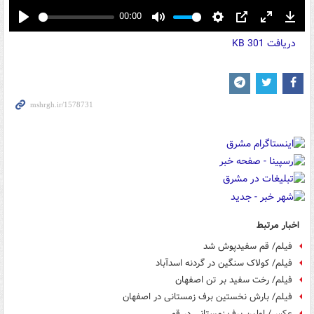
00:00
Play
Mute
Settings
PIP
Enter
Down
دریافت
301 KB
fullscreen
اخبار مرتبط
فیلم/ قم سفیدپوش شد
فیلم/ کولاک سنگین در گردنه اسدآباد
فیلم/ رخت سفید بر تن اصفهان
فیلم/ بارش نخستین برف زمستانی در اصفهان
عکس/ اولین برف زمستانی در قم