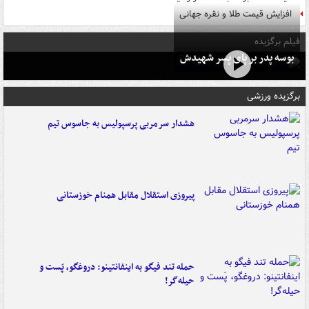
افزایش قیمت طلا و نقره جهانی
فیلم برگزیده
بوسه‌ پدر بر پای پسر شهیدش
برگزیده ورزشی
هشدار سرمربی پرسپولیس به جاسوس تیم
پیروزی استقلال مقابل همنام خوزستانی
حمله تند فیگو به اینفانتینو: دروغگو، پَست‌ و
حیله‌گر!