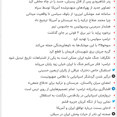
پدر شاهرودی پس از قتل پسرش، جسد را در چاه مخفی کرد
تصاویر جدید از پهپادهای منهدم‌شده آمریکا توسط سپاه
سامانه ضد موشکی لیزری؛ از بلوف سیاسی تا واقعیت میدانی
چرا محمد صلاح ترکیه را به عربستان و آمریکا ترجیح داد
هشدار سرمربی پرسپولیس به جاسوس تیم
برخورد پراید با تیر برق ۲ فوتی بر جای گذاشت
ترامپ سوئیس را تهدید کرد
سوخو۳۵ با این موشک‌ها به ناوهای‌جنگی حمله می‌کند
گربه جریان برق شهرستان فریمان را قطع کرد
تلگراف: جنگ علیه ایران ممکن است به یکی از اشتباهات تاریخ تبدیل شود
ترامپ: فکر می‌کنم جنگ با ایران خیلی زود پایان می‌یابد
استقبال خاص دخترک عراقی از زائران اربعین حسینی
درگیر شدن گردشگر اسپانیایی با نظامی صهیونیست
امضای سران پاکستان، عربستان و ترکیه برای «دفاع جمعی»
افشاگری برادرزاده ترامپ: تمام تصمیم‌هایش از روی ترس است
دروازه‌بان اسپانیایی در یک‌قدمی بازگشت به استقلال
نمایی زیبا از تنگه کریان جزیره قشم
ادعای بسنت درباره توافق ایران و آمریکا
صحنه ای نادر از حیات وحش ایران در سبلان