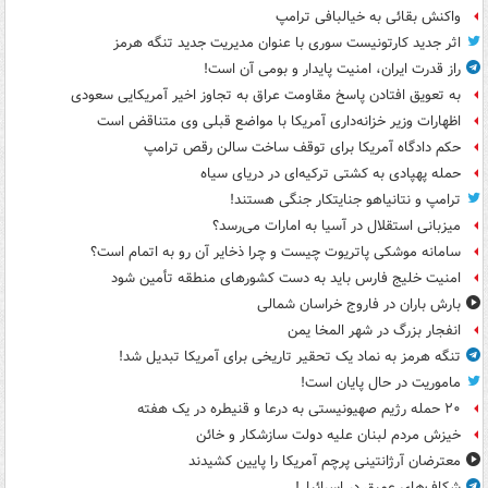
واکنش بقائی به خیالبافی ترامپ
اثر جدید کارتونیست سوری با عنوان مدیریت جدید تنگه هرمز
راز قدرت ایران، امنیت پایدار و بومی آن است!
به تعویق افتادن پاسخ مقاومت عراق به تجاوز اخیر آمریکایی سعودی
اظهارات وزیر خزانه‌داری آمریکا با مواضع قبلی وی متناقض است
حکم دادگاه آمریکا برای توقف ساخت سالن رقص ترامپ
حمله پهپادی به کشتی ترکیه‌ای در دریای سیاه
ترامپ و نتانیاهو جنایتکار جنگی هستند!
میزبانی استقلال در آسیا به امارات می‌رسد؟
سامانه موشکی پاتریوت چیست و چرا ذخایر آن رو به اتمام است؟
امنیت خلیج فارس باید به دست کشورهای منطقه تأمین شود
بارش باران در فاروج خراسان شمالی
انفجار بزرگ در شهر المخا یمن
تنگه هرمز به نماد یک تحقیر تاریخی برای آمریکا تبدیل شد!
ماموریت در حال پایان است!
۲۰ حمله رژیم صهیونیستی به درعا و قنیطره در یک هفته
خیزش مردم لبنان علیه دولت سازشکار و خائن
معترضان آرژانتینی پرچم آمریکا را پایین کشیدند
شکاف‌های عمیق در اسرائیل!