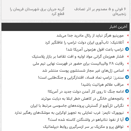
۶ فوتی و ۵ مصدوم بر اثر تصادف
گربه جریان برق شهرستان فریمان را
رگ
زنجیره‌ای
قطع کرد
آخرین اخبار
مورینیو هرگز نباید از رئال مادرید جدا می‌شد
آتلانتیک: تاب‌آوری ایران دولت ترامپ را غافلگیر کرد
ترامپ باعث افول هژمونی آمریکا شد!
فشار هم‌زمان گرانی مواد اولیه و افت تقاضا بر بازار پلاستیک
رقابت ۲۸ والیبالیست برای حضور در فهرست نهایی تیم ملی
اسامی ژل‌های غیر مجاز شستشوی پوست منتشر شد
سندرز: ترامپ نماد فساد، اقتدارگرایی و جنگ‌طلبی است!
مراقب علائم هپاتیت باشید!
ادامه جنگ تا روی کار آمدن دولت جدید در آمریکا!
باغچه‌های خانگی در کاهش خطر ابتلا به دیابت موثرند
نگرانی تل‌آویو از گسترش پرونده‌های جاسوسی مرتبط با ایران
نیویورک تایمز: غرب تمایلی به تجهیز اوکراین به موشک‌های رهگیر ندارد
آیا از نفوذ نتانیاهو در واشنگتن کاسته شده است؟
توافق پرو و مکزیک بر سر ازسرگیری روابط دیپلماتیک