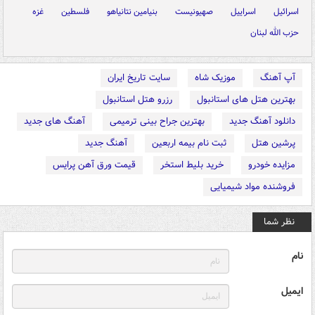
اسرائیل
اسراییل
صهیونیست
بنیامین نتانیاهو
فلسطین
غزه
حزب الله لبنان
آپ آهنگ
موزیک شاه
سایت تاریخ ایران
بهترین هتل های استانبول
رزرو هتل استانبول
دانلود آهنگ جدید
بهترین جراح بینی ترمیمی
آهنگ های جدید
پرشین هتل
ثبت نام بیمه اربعین
آهنگ جدید
مزایده خودرو
خرید بلیط استخر
قیمت ورق آهن پرایس
فروشنده مواد شیمیایی
نظر شما
نام
ایمیل