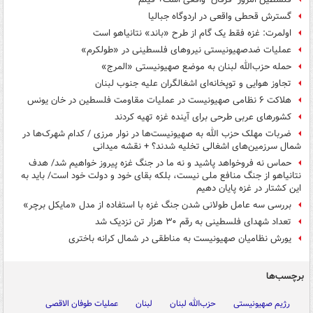
گسترش قحطی واقعی در اردوگاه جبالیا
اولمرت: غزه فقط یک گام از طرح «باند» نتانیاهو است
عملیات ضدصهیونیستی نیروهای فلسطینی در «طولکرم»
حمله حزب‌الله لبنان به موضع صهیونیستی «المرج»
تجاوز هوایی و توپخانه‌ای اشغالگران علیه جنوب لبنان
هلاکت ۶ نظامی صهیونیست در عملیات مقاومت فلسطین در خان یونس
کشورهای عربی طرحی برای آینده غزه تهیه کردند
ضربات مهلک حزب الله به صهیونیست‌ها در نوار مرزی / کدام شهرک‌ها در
شمال سرزمین‌های اشغالی تخلیه شدند؟ + نقشه میدانی
حماس نه فروخواهد پاشید و نه ما در جنگ غزه پیروز خواهیم شد/ هدف
نتانیاهو از جنگ منافع ملی نیست، بلکه بقای خود و دولت خود است/ باید به
این کشتار در غزه پایان دهیم
بررسی سه عامل طولانی شدن جنگ غزه با استفاده از مدل «مایکل برچر»
تعداد شهدای فلسطینی به رقم ۳۰ هزار تن نزدیک شد
یورش نظامیان صهیونیست به مناطقی در شمال کرانه باختری
برچسب‌ها
رژیم صهیونیستی
حزب‌الله لبنان
لبنان
عملیات طوفان الاقصی