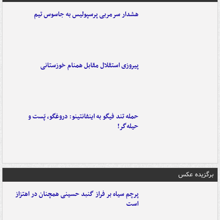
هشدار سرمربی پرسپولیس به جاسوس تیم
پیروزی استقلال مقابل همنام خوزستانی
حمله تند فیگو به اینفانتینو: دروغگو، پَست‌ و
حیله‌گر!
برگزیده عکس
پرچم سیاه بر فراز گنبد حسینی همچنان در اهتزاز
است