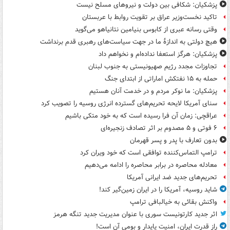
پزشکیان: شکافی بین دولت و نیروهای مسلح نیست
تاکید نخست‌وزیر عراق بر تقویت روابط با عربستان
وقتی رسانه عبری از کابوس بنیامین نتانیاهو می‌گوید
هیچ دولتی به اندازۀ ما در جهت سیاست‌های رهبری قدم برنداشت
پزشکیان: هرگز استعفا نداده‌ام و نخواهم داد
تجاوزات مجدد رژیم صهیونیستی به جنوب لبنان
حمله به ۱۵ نفتکش‌ اماراتی از ابتدای جنگ
پزشکیان: ما نوکر مردم و در خدمت آنان هستیم
سنای آمریکا لایحه تحریم‌های گسترده انرژی روسیه را تصویب کرد
عراقچی: زمان آن فرا رسیده است که به خود متکی باشیم
۶ فوتی و ۵ مصدوم بر اثر تصادف زنجیره‌ای
بدون تعارف با پدر و پسر قهرمان
ترامپ التماس‌کننده توافقی است که خود ویران کرد
معادله محاصره در برابر محاصره را ادامه می‌دهیم
تحریم‌های جدید ضد ایرانی آمریکا
شاید روسیه، آمریکا را در ایران زمین‌گیر کند!
واکنش بقائی به خیالبافی ترامپ
اثر جدید کارتونیست سوری با عنوان مدیریت جدید تنگه هرمز
راز قدرت ایران، امنیت پایدار و بومی آن است!