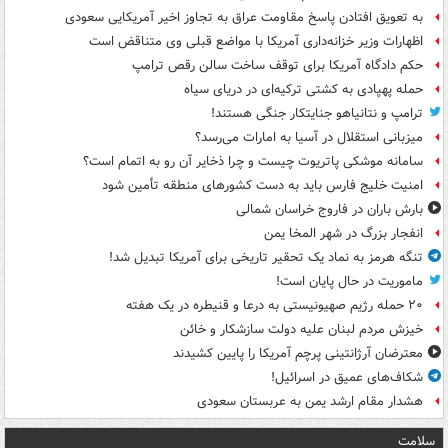
به تعویق افتادن پاسخ مقاومت عراق به تجاوز اخیر آمریکایی سعودی
اظهارات وزیر خزانه‌داری آمریکا با مواضع قبلی وی متناقض است
حکم دادگاه آمریکا برای توقف ساخت سالن رقص ترامپ
حمله پهپادی به کشتی ترکیه‌ای در دریای سیاه
ترامپ و نتانیاهو جنایتکار جنگی هستند!
میزبانی استقلال در آسیا به امارات می‌رسد؟
سامانه موشکی پاتریوت چیست و چرا ذخایر آن رو به اتمام است؟
امنیت خلیج فارس باید به دست کشورهای منطقه تأمین شود
بارش باران در فاروج خراسان شمالی
انفجار بزرگ در شهر المخا یمن
تنگه هرمز به نماد یک تحقیر تاریخی برای آمریکا تبدیل شد!
ماموریت در حال پایان است!
۲۰ حمله رژیم صهیونیستی به درعا و قنیطره در یک هفته
خیزش مردم لبنان علیه دولت سازشکار و خائن
معترضان آرژانتینی پرچم آمریکا را پایین کشیدند
شکاف‌های عمیق در اسرائیل!
هشدار مقام ارشد یمن به عربستان سعودی
سلامت