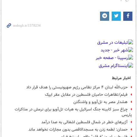
اخبار مرتبط
حزب‌الله لبنان ۴ مرکز نظامی رژیم صهیونیستی را هدف قرار داد
فیلم/تظاهرات حامیان فلسطین در مقابل مقر ایپک
هشدار مصر به تل‌آویو و واشنگتن
چراغ سبز کابینه جنگ اسرائیل به هیات تل‌آویو برای نرمش در مذاکرات
پاریس
آژیرهای خطر در شمال فلسطین اشغالی به صدا درآمد
حمدان: لطمه زدن به مسجدالاقصی بدون مجازات نخواهد ماند
فلسطین امروز "فرقان" واقعی است+ فیلم