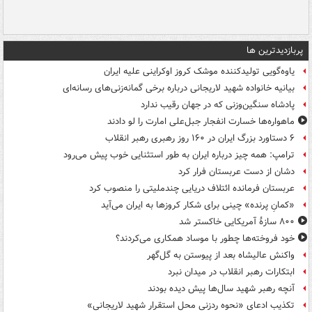
پربازدیدترین ها
یاوه‌گویی تولیدکننده موشک کروز اوکراینی علیه ایران
بیانیه خانواده شهید لاریجانی درباره برخی گمانه‌زنی‌های رسانه‌ای
پادشاه سنگین‌وزنی که در جهان رقیب ندارد
ماهواره‌ها خسارت انفجار جبل‌علی امارت را لو دادند
۶ دستاورد بزرگ ایران در ۱۶۰ روز رهبری رهبر انقلاب
ترامپ: همه چیز درباره ایران به طور استثنایی خوب پیش می‌رود
دشان از دست عربستان فرار کرد
عربستان فرمانده ائتلاف دریایی چندملیتی را منصوب کرد
«کمانِ پرنده» چینی برای شکار کروزها به ایران می‌آید
۸۰۰ سازۀ آمریکایی خاکستر شد
خود فروخته‌ها چطور با موساد همکاری می‌کردند؟
واکنش عالیشاه بعد از پیوستن به گل‌گهر
ابتکارات رهبر انقلاب در میدان نبرد
آنچه رهبر شهید سال‌ها پیش دیده بودند
تکذیب ادعای «نحوه ردزنی محل استقرار شهید لاریجانی»