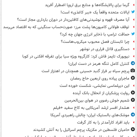
گرما برای پالایشگاه‌ها و منابع برق اروپا اضطرار آفرید
ایالات متحده واقعاً یک «ببر کاغذی» است!
آیا مصرف قهوه و نوشیدنی‌های کافئین‌دار در دوران بارداری مجاز است؟
توقف طولانی کامیون‌ها پشت مرز؛ صورت‌حساب سنگینی که به اقتصاد می‌رسد
حماقت ترامپ با ذخایر انرژی جهان چه کرد؟
چرا تابستان فصل محبوب میکروب‌هاست؟
دستگیری قاتل فراری در نوشهر
نیویورک تایمز فاش کرد: کارگروه ویژه سیا برای تفرقه افکنی در کوبا
کنترل کامل تنگه هرمز در دست ایران!
پرچم سیاه بر فراز گنبد حسینی همچنان در اهتزاز است
ماجرای پیاده روی اربعین حاج رمضان
این دیپلماسی نمایشی، شکست خورده است
روایت پزشکیان از انحلال بانک آینده
شمیم خوش رضوی در هوای بین‌الحرمین
هشدار افسر ارشد آمریکایی به کاخ سفید +فیلم
موشک‌های بالستیک ایران؛ چالش راهبردی آمریکا
باید افراد کارآمدتر را به کار گرفت
حامیان فلسطین در مکزیک پرچم اسرائیل را به آتش کشیدند