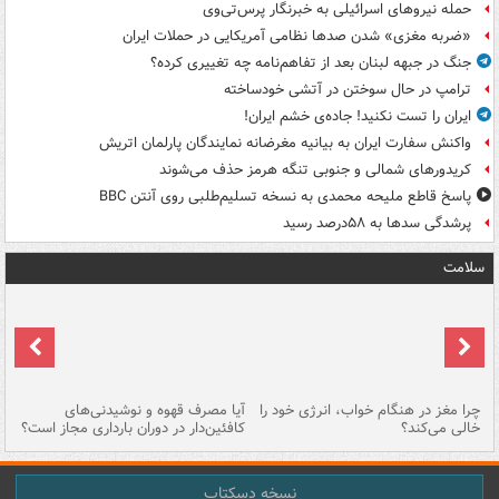
حمله نیروهای اسرائیلی به خبرنگار پرس‌تی‌وی
«ضربه مغزی» شدن صدها نظامی آمریکایی در حملات ایران
جنگ در جبهه لبنان بعد از تفاهم‌نامه چه تغییری کرده؟
ترامپ در حال سوختن در آتشی خودساخته
ایران را تست نکنید! جاده‌ی خشم ایران!
واکنش سفارت ایران به بیانیه مغرضانه نمایندگان پارلمان اتریش
کریدورهای شمالی و جنوبی تنگه هرمز حذف می‌شوند
پاسخ قاطع ملیحه محمدی به نسخه تسلیم‌طلبی روی آنتن BBC
پرشدگی سدها به ۵۸درصد رسید
سلامت
ت
چرا مغز در هنگام خواب، انرژی خود را
آیا مصرف قهوه و نوشیدنی‌های
چر
خالی می‌کند؟
کافئین‌دار در دوران بارداری مجاز است؟
می
نسخه دسکتاپ