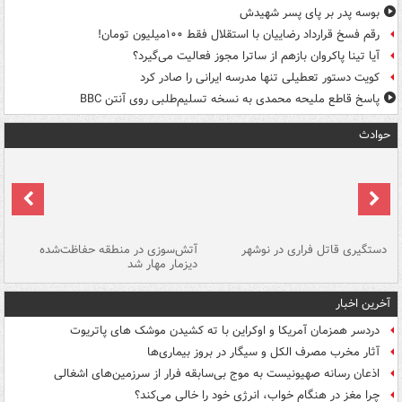
بوسه‌ پدر بر پای پسر شهیدش
رقم فسخ قرارداد رضاییان با استقلال فقط ۱۰۰میلیون تومان!
آیا تینا پاکروان بازهم از ساترا مجوز فعالیت می‌گیرد؟
کویت دستور تعطیلی تنها مدرسه ایرانی را صادر کرد
پاسخ قاطع ملیحه محمدی به نسخه تسلیم‌طلبی روی آنتن BBC
حوادث
دستگیری قاتل فراری در نوشهر
آتش‌سوزی در منطقه حفاظت‌شده
دیزمار مهار شد
مص
آخرین اخبار
دردسر همزمان آمریکا و اوکراین با ته کشیدن موشک های پاتریوت
آثار مخرب مصرف الکل و سیگار در بروز بیماری‌ها
اذعان رسانه صهیونیست به موج بی‌سابقه فرار از سرزمین‌های اشغالی
چرا مغز در هنگام خواب، انرژی خود را خالی می‌کند؟