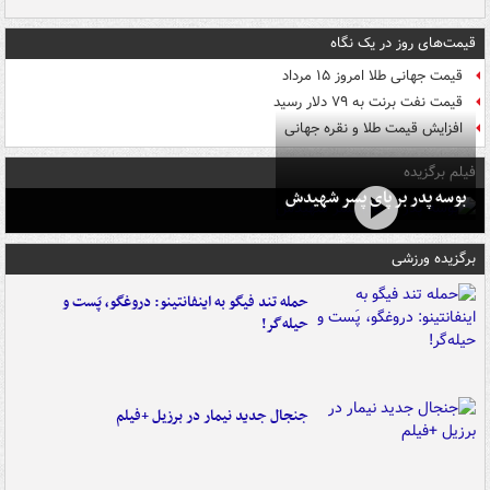
قیمت‌های روز در یک نگاه
قیمت جهانی طلا امروز ۱۵ مرداد
قیمت نفت برنت به ۷۹ دلار رسید
افزایش قیمت طلا و نقره جهانی
فیلم برگزیده
بوسه‌ پدر بر پای پسر شهیدش
برگزیده ورزشی
حمله تند فیگو به اینفانتینو: دروغگو، پَست‌ و
حیله‌گر!
جنجال جدید نیمار در برزیل +فیلم