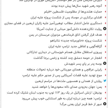
دبیرکل سازمان ملل باز هم خواستار آتش‌بس فوری در اوکراین شد
آنچه رهبر شهید سال‌ها پیش دیده بودند
حمایت هلندی‌ها از مظلومیت فلسطین +فیلم
افشای برکناری در موساد پس از شکست پروژه علیه ایران
دستگیری عامل انتشار مطالب توهین‌آمیز علیه زائران اربعین در فضای مجازی
روایت تکان‌دهنده دانش‌آموز مینابی از جنایت آمریکا
هدف قرار گرفتن اتاق‌ فرماندهی مزدوران عربستان در یمن
شکست پروژه «خاورمیانه جدید» نتانیاهو
گزافه‌گویی و لفاظی جدید ترامپ علیه ایران
پیروزی استقلال مقابل همنام خوزستانی در دیداری تدارکاتی
انفجار در حومه دمشق چند کشته و زخمی برجا گذاشت
بوسه‌ پدر بر پای پسر شهیدش
رایزنی عراقچی و همتای موریتانی خود درباره تحولات منطقه
موج تهدید علیه قضات آمریکایی پس از صدور حکم علیه ترامپ
روایتی از همدلی و همسویی ملت‌ها در مراسم اربعین
یمن: جهان به‌زودی صدای ناله سعودی‌ها را خواهد شنید
یونیفل: ارتش اسرائیل در یک روز ۱۱۳ توپ به جنوب لبنان شلیک کرده است
ترامپ: همه چیز درباره ایران به طور استثنایی خوب پیش می‌رود
عبور از خط قرمز ایران یعنی مرگ!