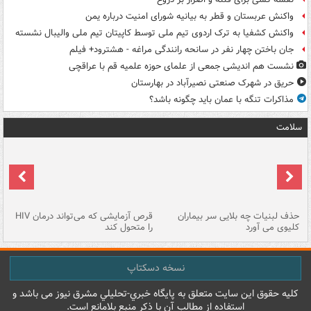
واکنش عربستان و قطر به بیانیه شورای امنیت درباره یمن
واکنش کشفیا به ترک اردوی تیم ملی توسط کاپیتان تیم ملی والیبال نشسته
جان باختن چهار نفر در سانحه رانندگی مراغه - هشترود+ فیلم
نشست هم اندیشی جمعی از علمای حوزه علمیه قم با عراقچی
حریق در شهرک صنعتی نصیرآباد در بهارستان
مذاکرات تنگه با عمان باید چگونه باشد؟
سلامت
حذف لبنیات چه بلایی سر بیماران
قرص آزمایشی که می‌تواند درمان HIV
عل
کلیوی می آورد
را متحول کند
قل
نسخه دسکتاپ
کليه حقوق اين سايت متعلق به پایگاه خبري-تحليلي مشرق نيوز می باشد و
استفاده از مطالب آن با ذکر منبع بلامانع است.