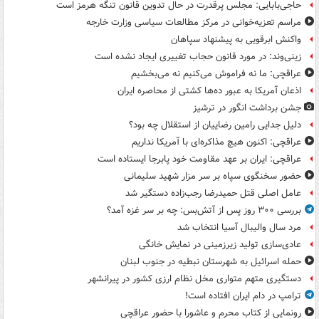
حاجی‌بابایی: مجلس پرقدرت در حال تدوین قانون تنگه هرمز است
مراسم تعزیه‌خوانی در مرکز مطالعات سیاسی وزارت خارجه
واکنش ابرقویی به پیشنهاد سپاهان
زینی‌وند: در مورد قانون حجاب تغییری ایجاد نشده است
عراقچی: ما نه فراموش می‌کنیم نه می‌بخشیم
اذعان آمریکا به عبور ده‌ها کشتی از محاصره ایران
جشن برداشت انگور در ترشیز
دلیل جدایی رامین رضاییان از استقلال چه بود؟
عراقچی: اکنون هیچ مذاکره‌ای با آمریکا نداریم
عراقچی: ایران بر عهد مقاومت خود پابرجا ایستاده است
حضور سخنگوی سپاه بر سر مزار شهید سلیمانی
عامل اصلی قتل حمیدرضا رجب‌زاده دستگیر شد
بررسی ۳۰۰ روز پس از آتش‌بس: چه بر سر غزه آمد؟
مرد سال والیبال آسیا انتخاب شد
عادی‌سازی تولید زیرزمینی در نمایش خانگی
حمله اسرائیل به شهرستان نبطیه در جنوب لبنان
دستگیری متهم متواری مخل نظام ارزی کشور در پیرانشهر
ترامپ در دام ایران افتاده است!
رونمایی از کتاب محرم و عاشورا با حضور عراقچی