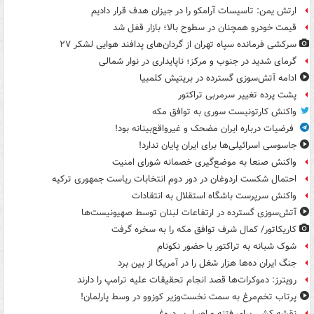
ارتش یمن: تاسیسات آرامکو را در جیزان هدف قرار دادیم
قیمت خودرو همچنان در سطوح بالا؛ بازار قفل شد
سرکشی فرمانده سپاه تهران از گردان‌های پدافند هوایی لشکر ۲۷
گرمای شدید در جنوب و مرکز؛ ناپایداری در نوار شمالی
ادامه آتش‌سوزی گسترده در بریتیش کلمبیا
پشت پرده تغییر سرمربی تراکتور
واکنش کارتونیست سوری به توافق مکه
فرضیات درباره ایران مضحک و غیرواقع‌بینانه بود!
جاسوسی اسرائیلی‌ها برای ایران پایان ندارد!
واکنش صنعا به موضع‌گیری خصمانه شورای امنیت
احتمال شکست اردوغان در دور دوم انتخابات ریاست جمهوری ترکیه
واکنش سرپرست باشگاه استقلال به انتقادات
آتش‌سوزی گسترده در ارتفاعات لبنان توسط صهیونیست‌ها
کاریکاتور/ کمال شرف توافق مکه را به سخره گرفت
شوک شبانه به تراکتور با حضور نکونام
جنگ ایران ده‌ها هزار شغل را در آمریکا از بین برد
رویترز: دموکرات‌ها قصد انجام تحقیقات علیه ترامپ را دارند
پرتاب تخم‌مرغ به سمت نخست‌وزیر کوزوو در وسط پارلمان!
نقشه کشی برای فتنه و اصرار بر دروغ