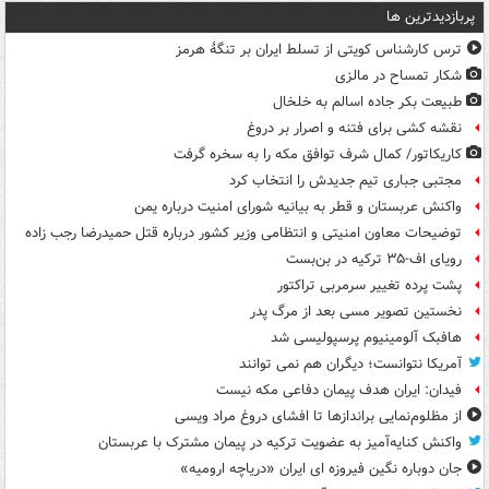
پربازدیدترین ها
ترس کارشناس کویتی از تسلط ایران بر تنگۀ هرمز
شکار تمساح در مالزی
طبیعت بکر جاده اسالم به خلخال
نقشه کشی برای فتنه و اصرار بر دروغ
کاریکاتور/ کمال شرف توافق مکه را به سخره گرفت
مجتبی جباری تیم جدیدش را انتخاب کرد
واکنش عربستان و قطر به بیانیه شورای امنیت درباره یمن
توضیحات معاون امنیتی و انتظامی وزیر کشور درباره قتل حمیدرضا رجب زاده
رویای اف-۳۵ ترکیه در بن‌بست
پشت پرده تغییر سرمربی تراکتور
نخستین تصویر مسی بعد از مرگ پدر
هافبک آلومینیوم پرسپولیسی شد
آمریکا نتوانست؛ دیگران هم نمی توانند
فیدان: ایران هدف پیمان دفاعی مکه نیست
از مظلوم‌نمایی براندازها تا افشای دروغ مراد ویسی
واکنش کنایه‌آمیز به عضویت ترکیه در پیمان مشترک با عربستان
جان دوباره نگین فیروزه ای ایران «دریاچه ارومیه»