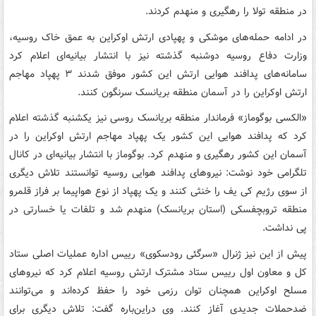
در منطقه تولا را رهگیری و منهدم کردند.
در ادامه حمله‌های موشکی و پهپادی ارتش اوکراین به عمق خاک روسیه،
وزارت دفاع روسیه دوشنبه گذشته نیز با انتشار بیانیه‌ای اعلام کرد
سامانه‌های پدافند هوایی ارتش این کشور موفق شدند ۳ پهپاد مهاجم
ارتش اوکراین را در آسمان منطقه بریانسک سرنگون کنند.
«الکسی بوگوماز» فرماندار منطقه بریانسک روسی نیز یکشنبه گذشته اعلام
کرد که پدافند هوایی این کشور یک پهپاد مهاجم ارتش اوکراین را در
آسمان این کشور رهگیری و منهدم کرد. بوگوماز با انتشار بیانیه‌ای در کانال
تلگرامی خود نوشت: نیروهای پدافند هوایی روسیه توانستند تلاش دیگری
از سوی رژیم کی یف را خنثی کنند و یک پهپاد از نوع هواپیما بر فراز قلمرو
منطقه تروبچفسکی (استان بریانسک) منهدم شد و تلفات یا خسارتی در
پی نداشت.
پیش از این نیز ژنرال «سرگئی رودسکوی» رییس اداره عملیات اصلی ستاد
کل و معاون اول رییس ستاد مشترک ارتش روسیه اعلام کرد که نیروهای
مسلح اوکراین همچنان توان رزمی خود را حفظ کرده‌اند و می‌توانند
ضدحملات جدیدی آغاز کنند. وی دراین‌باره گفت: تلاش دیگری برای