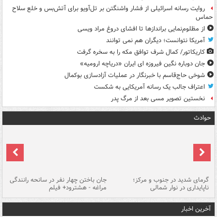
روایت رسانه اسرائیلی از فشار واشنگتن بر تل‌آویو برای آتش‌بس و خلع سلاح
حماس
از مظلوم‌نمایی براندازها تا افشای دروغ مراد ویسی
آمریکا نتوانست؛ دیگران هم نمی توانند
کاریکاتور/ کمال شرف توافق مکه را به سخره گرفت
جان دوباره نگین فیروزه ای ایران «دریاچه ارومیه»
شوخی حاج‌قاسم با خبرنگار در عملیات آزادسازی بوکمال
اعتراف جالب یک رسانه آمریکایی به شکست
نخستین تصویر مسی بعد از مرگ پدر
حوادث
گرمای شدید در جنوب و مرکز؛
جان باختن چهار نفر در سانحه رانندگی
حر
ناپایداری در نوار شمالی
مراغه - هشترود+ فیلم
به
آخرین اخبار