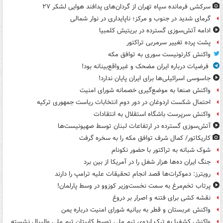
سرکشی فرمانده سپاه تهران از گردان‌های پدافند هوایی لشکر ۲۷
گرمای شدید در جنوب و مرکز؛ ناپایداری در نوار شمالی
ادامه آتش‌سوزی گسترده در بریتیش کلمبیا
پشت پرده تغییر سرمربی تراکتور
واکنش کارتونیست سوری به توافق مکه
فرضیات درباره ایران مضحک و غیرواقع‌بینانه بود!
جاسوسی اسرائیلی‌ها برای ایران پایان ندارد!
واکنش صنعا به موضع‌گیری خصمانه شورای امنیت
احتمال شکست اردوغان در دور دوم انتخابات ریاست جمهوری ترکیه
واکنش سرپرست باشگاه استقلال به انتقادات
آتش‌سوزی گسترده در ارتفاعات لبنان توسط صهیونیست‌ها
کاریکاتور/ کمال شرف توافق مکه را به سخره گرفت
شوک شبانه به تراکتور با حضور نکونام
جنگ ایران ده‌ها هزار شغل را در آمریکا از بین برد
رویترز: دموکرات‌ها قصد انجام تحقیقات علیه ترامپ را دارند
پرتاب تخم‌مرغ به سمت نخست‌وزیر کوزوو در وسط پارلمان!
نقشه کشی برای فتنه و اصرار بر دروغ
واکنش عربستان و قطر به بیانیه شورای امنیت درباره یمن
واکنش کشفیا به ترک اردوی تیم ملی توسط کاپیتان تیم ملی والیبال نشسته