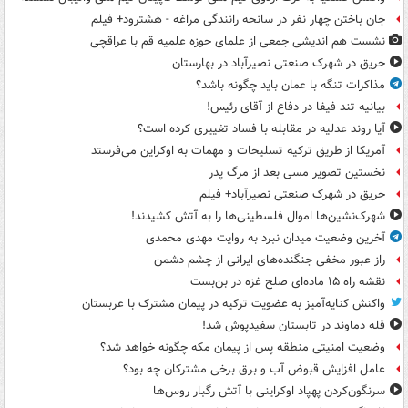
جان باختن چهار نفر در سانحه رانندگی مراغه - هشترود+ فیلم
نشست هم اندیشی جمعی از علمای حوزه علمیه قم با عراقچی
حریق در شهرک صنعتی نصیرآباد در بهارستان
مذاکرات تنگه با عمان باید چگونه باشد؟
بیانیه تند فیفا در دفاع از آقای رئیس!
آیا روند عدلیه در مقابله با فساد تغییری کرده است؟
آمریکا از طریق ترکیه تسلیحات و مهمات به اوکراین می‌فرستد
نخستین تصویر مسی بعد از مرگ پدر
حریق در شهرک صنعتی نصیرآباد+ فیلم
شهرک‌نشین‌ها اموال فلسطینی‌ها را به آتش کشیدند!
آخرین وضعیت میدان نبرد به روایت مهدی محمدی
راز عبور مخفی جنگنده‌های ایرانی از چشم دشمن
نقشه راه ۱۵ ماده‌ای صلح غزه در بن‌بست
واکنش کنایه‌آمیز به عضویت ترکیه در پیمان مشترک با عربستان
قله دماوند در تابستان سفیدپوش شد!
وضعیت امنیتی منطقه پس از پیمان مکه چگونه خواهد شد؟
عامل افزایش قبوض آب و برق برخی مشترکان چه بود؟
سرنگون‌کردن پهپاد اوکراینی با آتش رگبار روس‌ها