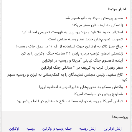
اخبار مرتبط
مسیر پیوستن سوئد به ناتو هموار شد
زلنسکی به ارمنستان سفر می‌کند
استرالیا حدود ۹۰ فرد و نهاد روس را به فهرست تحریمی اضافه کرد
تصویب تحریم‌های جدید ضد روسیه منتفی است
چراغ سبز ناتو به اوکراین جهت استفاده از اف ۱۶ در عمق خاک روسیه!
زلنسکی ادعای ترامپ درباره پایان ۲۴ ساعته جنگ اوکراین را رد کرد
آینده نامعلوم جنگ نیابتی آمریکا و روسیه در اوکراین
سفر رهبران غرب به کی‌یف در ۲ سالگی جنگ اوکراین
کاخ سفید، رئیس مجلس نمایندگان را به کمک‌رسانی به ایران و روسیه متهم
کرد
واکنش مسکو به تحریم‌های «غیرقانونی» اتحادیه اروپا
شطرنج پوتین در سیاست آمریکا
تماس آمریکا و روسیه درباره مساله سلاح هسته‌ای در فضا بی‌ثمر بود
برچسب‌ها
ارتش اوکراین
ارتش روسیه
جنگ روسیه و اوکراین
روسیه
اوکراین